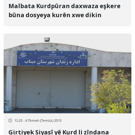
Malbata Kurdpûran daxwaza eşkere
bûna dosyeya kurên xwe dikin
12:25 - 6 Tîrmeh (Temûz) 2013
Girtiyek Siyasî yê Kurd li zîndana