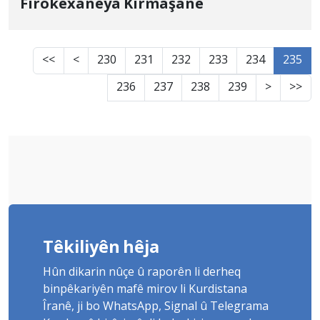
Firokexaneya Kirmaşanê
<<
<
230
231
232
233
234
235
236
237
238
239
>
>>
Têkiliyên hêja
Hûn dikarin nûçe û raporên li derheq
binpêkariyên mafê mirov li Kurdistana
Îranê, ji bo WhatsApp, Signal û Telegrama