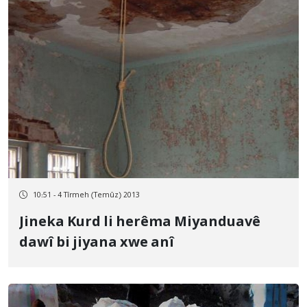
10:51 - 4 Tîrmeh (Temûz) 2013
Jineka Kurd li herêma Miyanduavê
dawî bi jiyana xwe anî