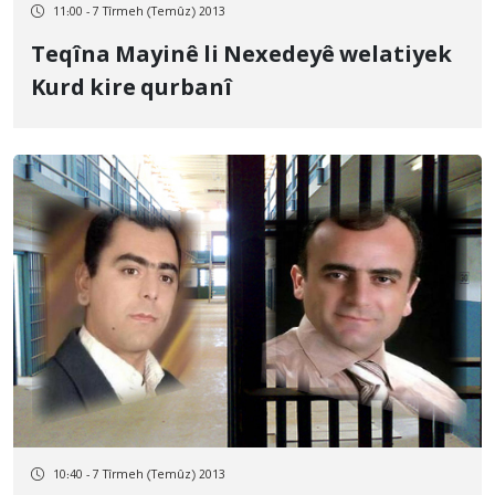
11:00 - 7 Tîrmeh (Temûz) 2013
Teqîna Mayinê li Nexedeyê welatiyek
Kurd kire qurbanî
10:40 - 7 Tîrmeh (Temûz) 2013