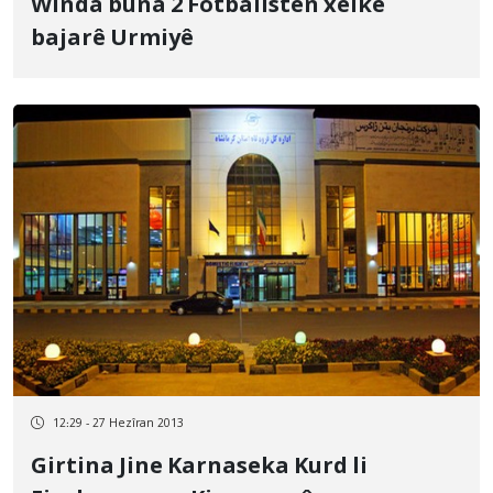
Winda bûna 2 Fotbalîstên xelkê
bajarê Urmiyê
12:29 - 27 Hezîran 2013
Girtina Jine Karnaseka Kurd li