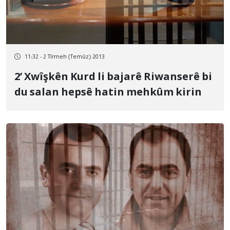
11:32 - 2 Tîrmeh (Temûz) 2013
2’ Xwîşkên Kurd li bajarê Riwanserê bi
du salan hepsê hatin mehkûm kirin