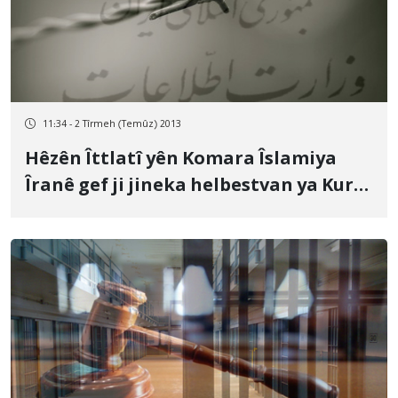
11:34 - 2 Tîrmeh (Temûz) 2013
Hêzên Îttlatî yên Komara Îslamiya
Îranê gef ji jineka helbestvan ya Kurd
xwarin