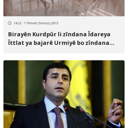
14:22 - 1 Tîrmeh (Temûz) 2013
Birayên Kurdpûr li zîndana Îdareya
Îttlat ya bajarê Urmiyê bo zîndana
Mihabadê hatin veguhastin