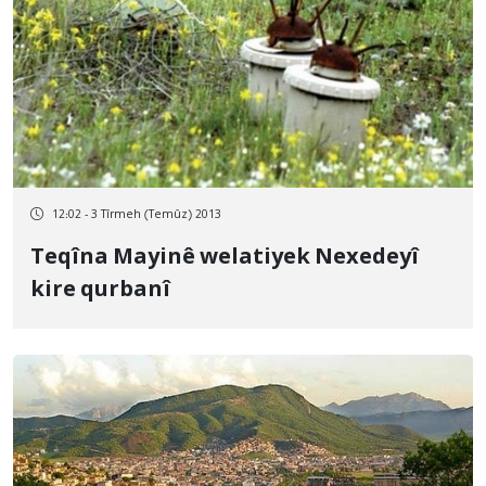
12:02 - 3 Tîrmeh (Temûz) 2013
Teqîna Mayinê welatiyek Nexedeyî
kire qurbanî