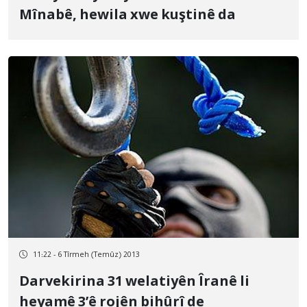
Mînabê, hewila xwe kuştinê da
11:22 - 6 Tîrmeh (Temûz) 2013
Darvekirina 31 welatiyên Îranê li
heyamê 3’ê rojên bihûrî de