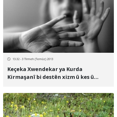
13:32 - 3 Tîrmeh (Temûz) 2013
Keçeka Xwendekar ya Kurda
Kirmaşanî bi destên xizm û kes û
karên xwe hate kuştin