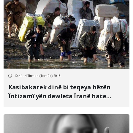
10:44 - 4 Tîrmeh (Temûz) 2013
Kasibakarek dinê bi teqeya hêzên
Întizamî yên dewleta Îranê hate
kuştin