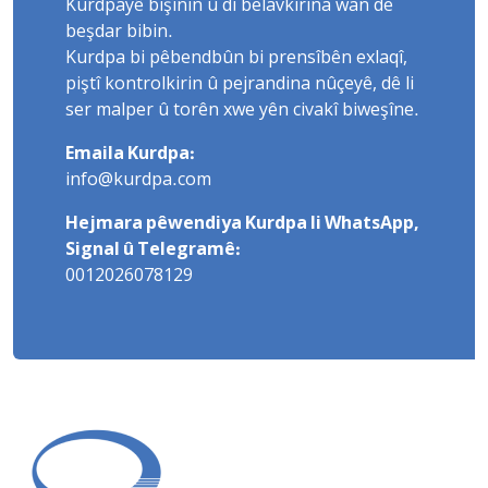
Kurdpayê bişînin û di belavkirina wan de
beşdar bibin.
Kurdpa bi pêbendbûn bi prensîbên exlaqî,
piştî kontrolkirin û pejrandina nûçeyê, dê li
ser malper û torên xwe yên civakî biweşîne.
Emaila Kurdpa:
info@kurdpa.com
Hejmara pêwendiya Kurdpa li WhatsApp,
Signal û Telegramê:
0012026078129