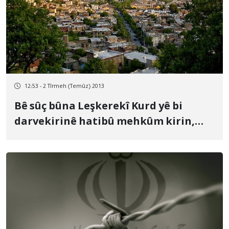
12:53 - 2 Tîrmeh (Temûz) 2013
Bê sûç bûna Leşkerekî Kurd yê bi
darvekirinê hatibû mehkûm kirin,
hate îsbat kirin