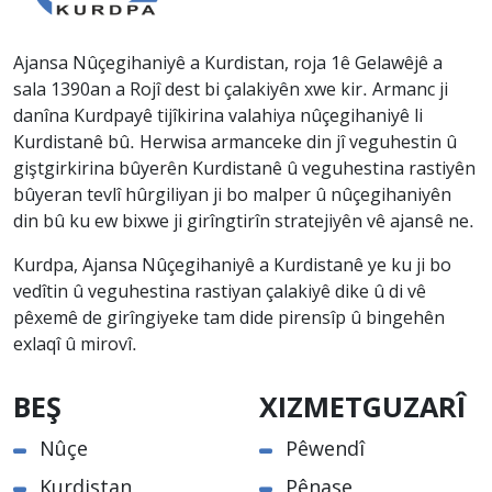
Ajansa Nûçegihaniyê a Kurdistan, roja 1ê Gelawêjê a
sala 1390an a Rojî dest bi çalakiyên xwe kir. Armanc ji
danîna Kurdpayê tijîkirina valahiya nûçegihaniyê li
Kurdistanê bû. Herwisa armanceke din jî veguhestin û
giştgirkirina bûyerên Kurdistanê û veguhestina rastiyên
bûyeran tevlî hûrgiliyan ji bo malper û nûçegihaniyên
din bû ku ew bixwe ji girîngtirîn stratejiyên vê ajansê ne.
Kurdpa, Ajansa Nûçegihaniyê a Kurdistanê ye ku ji bo
vedîtin û veguhestina rastiyan çalakiyê dike û di vê
pêxemê de girîngiyeke tam dide pirensîp û bingehên
exlaqî û mirovî.
BEŞ
XIZMETGUZARÎ
Nûçe
Pêwendî
Kurdistan
Pênase