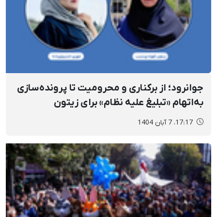
جوانرود؛ از برکناری و محرومیت تا پرونده‌سازی
به‌اتهام «تبلیغ علیه نظام» برای زیتون
کهزادی‌نسب و مهری خسروی‌زاده به‌دلیل
17:17، 7 آبان 1404
اجرای سرود «راه مبارزه»