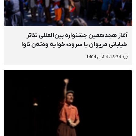
آغاز هجدهمین جشنواره بین‌المللی تئاتر
خیابانی مریوان با سرود«خوایه وەتەن ئاوا
کەی»
18:34، 4 آبان 1404