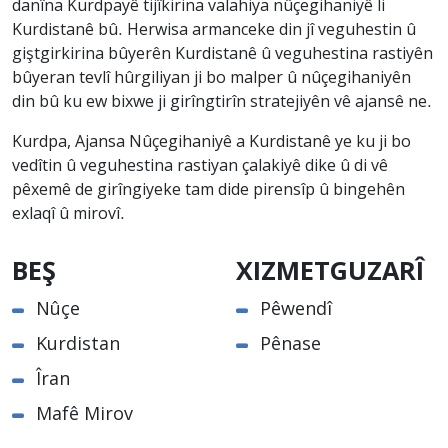
danîna Kurdpayê tijîkirina valahiya nûçegihaniyê li
Kurdistanê bû. Herwisa armanceke din jî veguhestin û
giştgirkirina bûyerên Kurdistanê û veguhestina rastiyên
bûyeran tevlî hûrgiliyan ji bo malper û nûçegihaniyên
din bû ku ew bixwe ji girîngtirîn stratejiyên vê ajansê ne.
Kurdpa, Ajansa Nûçegihaniyê a Kurdistanê ye ku ji bo
vedîtin û veguhestina rastiyan çalakiyê dike û di vê
pêxemê de girîngiyeke tam dide pirensîp û bingehên
exlaqî û mirovî.
BEŞ
XIZMETGUZARÎ
Nûçe
Pêwendî
Kurdistan
Pênase
Îran
Mafê Mirov