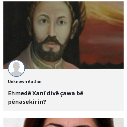
Unknown Author
Ehmedê Xanî divê çawa bê
pênasekirin?