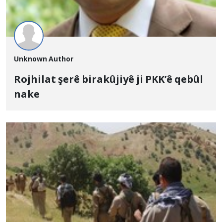
Unknown Author
Rojhilat şerê birakûjiyê ji PKK’ê qebûl
nake