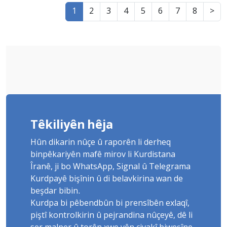
1
2
3
4
5
6
7
8
>
Têkiliyên hêja
Hûn dikarin nûçe û raporên li derheq
binpêkariyên mafê mirov li Kurdistana
Îranê, ji bo WhatsApp, Signal û Telegrama
Kurdpayê bişînin û di belavkirina wan de
beşdar bibin.
Kurdpa bi pêbendbûn bi prensîbên exlaqî,
piştî kontrolkirin û pejrandina nûçeyê, dê li