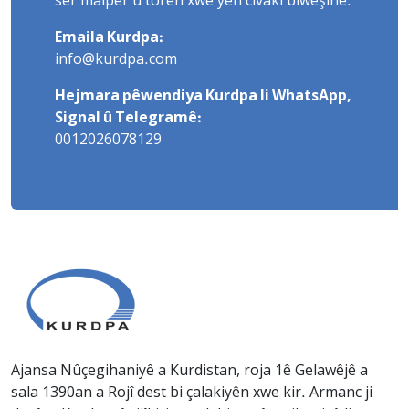
ser malper û torên xwe yên civakî biweşîne.
Emaila Kurdpa:
info@kurdpa.com
Hejmara pêwendiya Kurdpa li WhatsApp,
Signal û Telegramê:
0012026078129
Ajansa Nûçegihaniyê a Kurdistan, roja 1ê Gelawêjê a
sala 1390an a Rojî dest bi çalakiyên xwe kir. Armanc ji