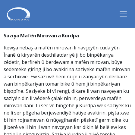
Saziya Mafên Mirovan a Kurdpa
Rewşa nebaş a mafên mirovan li navçeyên cuda yên
Îranê û kiryarên desthilatdariyê ji bo binpêkariya
zêdetir, berfireh û berdewam a mafên mirovan, bûye
sedemeke girîng ji bo avakirina saziyeke mafên mirovan
a serbixwe. Ew sazî wê hem nûçe û zanyariyên derbarê
wan binpêkariyan tomar bike û hem jî binpêkariyan
bişopîne. Saziyeke bi vî rengî, dikare li wan navçeyan ku
saziyên din li wêderê çalak nîn in, perwerdeya mafên
mirovan danî. Li ser vê bingehê jî Kurdpa wek saziyek ku
ne li ser pêgeha berjewendiyê hatiye avakirin, pişta xwe
bi hin rojnamevan û nûçegihanên pêşketî germ dike ku
ji berê ve li hin ji wan navçeyan kar dikin lê belê ew kes