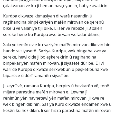
hatibûn piştguxistin. Saziya Kurdpa ji aliyê toreke
çalakvanan ve ku ji heman navçeyan in, hatiye avakirin.
Kurdpa dixwaze kêmasiyan di warê nasandin û
ragihandina binpêkariyên mafên mirovan de qerebû
bike û vê valahiyê tijî bike. Li ser vê rêbazê jî 3 xalên
sereke hene ku Kurdpa xwe bi wan wefadar dibîne;
Xala yekemîn ev e ku saziyên mafên mirovan dikevin bin
bandora siyasetê. Saziya Kurdpa, wek bingeha xwe ya
sereke, hewl dide ji bo eşkerekirin û ragihandina
binpêkariyên mafên mirovan, ji siyasetê dûr be. Di vî
warî de Kurdpa dixwaze serxwebûn û pêşketîbûna xwe
biparêze û dûrî ramanên siyasî be.
Ji xeynî vê, ramana Kurdpa, berpirs û hevkarên vê, tenê
mijara parastina mafên mirovan e. Lewma jî
rênimûniyên navnetewî yên mafên mirovan, ji xwe re
wek bingeh dibînin. Saziya Kurd dixwaze endamên xwe û
kesên ku hez dikin, li ser hizra parastina mafên mirovan