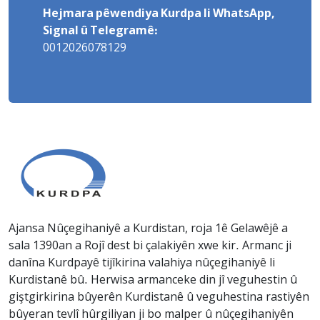
Hejmara pêwendiya Kurdpa li WhatsApp,
Signal û Telegramê:
0012026078129
Ajansa Nûçegihaniyê a Kurdistan, roja 1ê Gelawêjê a
sala 1390an a Rojî dest bi çalakiyên xwe kir. Armanc ji
danîna Kurdpayê tijîkirina valahiya nûçegihaniyê li
Kurdistanê bû. Herwisa armanceke din jî veguhestin û
giştgirkirina bûyerên Kurdistanê û veguhestina rastiyên
bûyeran tevlî hûrgiliyan ji bo malper û nûçegihaniyên