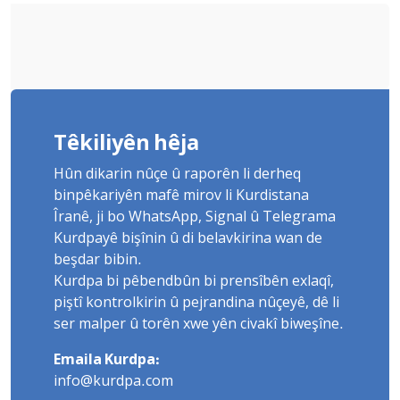
Têkiliyên hêja
Hûn dikarin nûçe û raporên li derheq
binpêkariyên mafê mirov li Kurdistana
Îranê, ji bo WhatsApp, Signal û Telegrama
Kurdpayê bişînin û di belavkirina wan de
beşdar bibin.
Kurdpa bi pêbendbûn bi prensîbên exlaqî,
piştî kontrolkirin û pejrandina nûçeyê, dê li
ser malper û torên xwe yên civakî biweşîne.
Emaila Kurdpa:
info@kurdpa.com