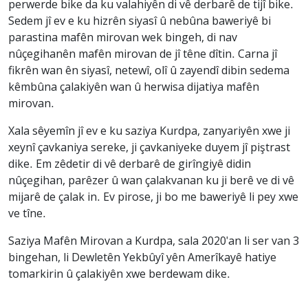
perwerde bike da ku valahiyên di vê derbarê de tijî bike.
Sedem jî ev e ku hizrên siyasî û nebûna baweriyê bi
parastina mafên mirovan wek bingeh, di nav
nûçegihanên mafên mirovan de jî têne dîtin. Carna jî
fikrên wan ên siyasî, netewî, olî û zayendî dibin sedema
kêmbûna çalakiyên wan û herwisa dijatiya mafên
mirovan.
Xala sêyemîn jî ev e ku saziya Kurdpa, zanyariyên xwe ji
xeynî çavkaniya sereke, ji çavkaniyeke duyem jî piştrast
dike. Em zêdetir di vê derbarê de girîngiyê didin
nûçegihan, parêzer û wan çalakvanan ku ji berê ve di vê
mijarê de çalak in. Ev pirose, ji bo me baweriyê li pey xwe
ve tîne.
Saziya Mafên Mirovan a Kurdpa, sala 2020'an li ser van 3
bingehan, li Dewletên Yekbûyî yên Amerîkayê hatiye
tomarkirin û çalakiyên xwe berdewam dike.