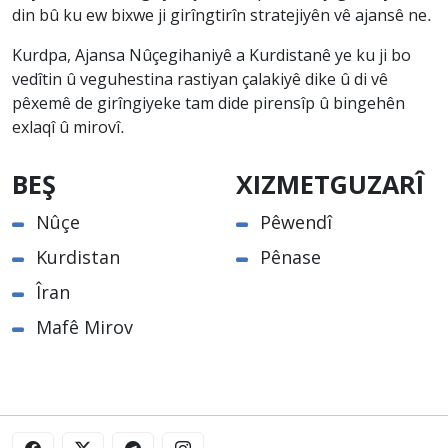
din bû ku ew bixwe ji girîngtirîn stratejiyên vê ajansê ne.
Kurdpa, Ajansa Nûçegihaniyê a Kurdistanê ye ku ji bo
vedîtin û veguhestina rastiyan çalakiyê dike û di vê
pêxemê de girîngiyeke tam dide pirensîp û bingehên
exlaqî û mirovî.
BEŞ
XIZMETGUZARÎ
Nûçe
Pêwendî
Kurdistan
Pênase
Îran
Mafê Mirov