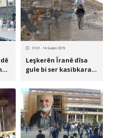
17:01 - 14 Gulan 2015
adê
Leşkerên Îranê dîsa
n
gule bi ser kasibkaran
de reşandin