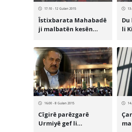
17:10 - 12 Gulan 2015
13
Îstixbarata Mahabadê
Du
ji malbatên kesên
li 
binçavkirî pereyan
gor
dixwaze
16:00 - 8 Gulan 2015
14
Cîgirê parêzgarê
Çar
Urmiyê gef li
ma