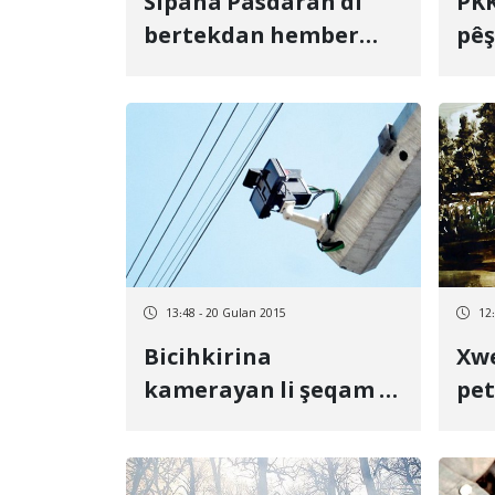
Sipaha Pasdaran di
PKK
bertekdan hember
pê
PDKÎ Şino mîlîtarîze
kir
kir+nûkirî
13:48 - 20 Gulan 2015
12
Bicihkirina
Xwe
kamerayan li şeqam û
pet
kolanan welatî
ni
dilgiran kirin