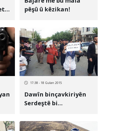
Bajarê me bû mala
til
pêşû û kêzikan!
17:38 - 18 Gulan 2015
yan
Dawîn binçavkiriyên
Serdeştê bi
barimteyekî hat
din
azadkirin