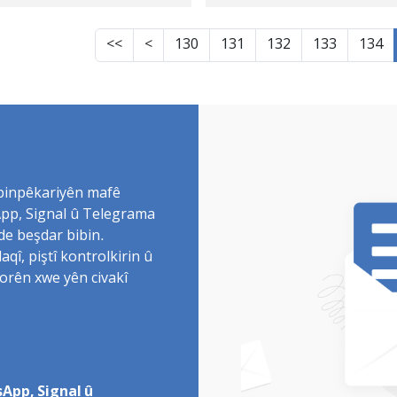
uya ye
Kurd
<<
<
130
131
132
133
134
 binpêkariyên mafê
sApp, Signal û Telegrama
de beşdar bibin.
î, piştî kontrolkirin û
torên xwe yên civakî
App, Signal û