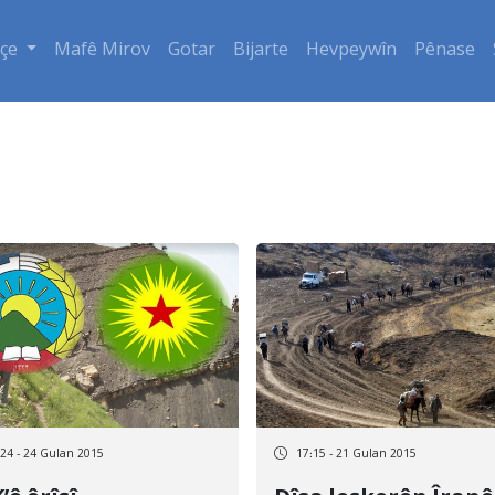
çe
Mafê Mirov
Gotar
Bijarte
Hevpeywîn
Pênase
:24 - 24 Gulan 2015
17:15 - 21 Gulan 2015