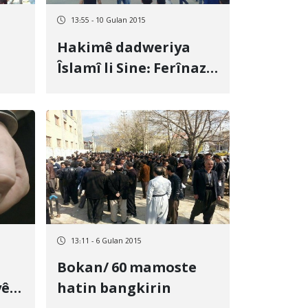
13:55 - 10 Gulan 2015
Hakimê dadweriya
Îslamî li Sine: Ferînaz
bi serbilindî mir
13:11 - 6 Gulan 2015
Bokan/ 60 mamoste
yê
hatin bangkirin