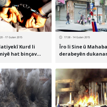
:20 - 17 Gulan 2015
17:58 - 14 Gulan 2015
atiyekî Kurd li
Îro li Sine û Mahab
iyê hat binçav
derabeyên dukana
in
daxistî man