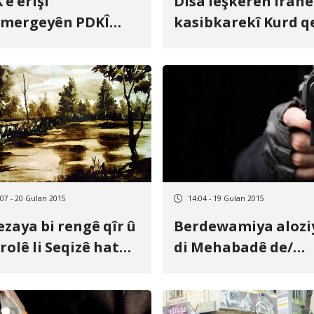
’ê êrîşî
Dîsa leşkerên Îranê
şmergeyên PDKÎ
kasibkarekî Kurd qe
+nûkirî
kirin
:07 - 20 Gulan 2015
14:04 - 19 Gulan 2015
zaya bi rengê qîr û
Berdewamiya alozi
rolê li Seqizê hat
di Mehabadê de/
mayîşkirin+Wêne
Banka Sadirat li wî
bajarî de hat şelan