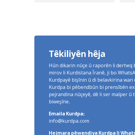
Kurdisanê kirin
nex
Têkiliyên hêja
Hûn dikarin nûçe û raporên li derheq
mirov li Kurdistana Îranê, ji bo What
Kurdpayê bişînin û di belavkirina wan 
Kurdpa bi pêbendbûn bi prensîbên exlaq
pejrandina nûçeyê, dê li ser malper û 
biweşîne.
Emaila Kurdpa:
info@kurdpa.com
Hejmara pêwendiya Kurdpa li Whats