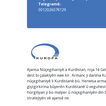
Telegramê:
0012026078129
Ajansa Nûçegihaniyê a Kurdistan, roja 1ê Gel
dest bi çalakiyên xwe kir. Armanc ji danîna Ku
nûçegihaniyê li Kurdistanê bû. Herwisa arma
giştgirkirina bûyerên Kurdistanê û veguhesti
hûrgiliyan ji bo malper û nûçegihaniyên din b
stratejiyên vê ajansê ne.