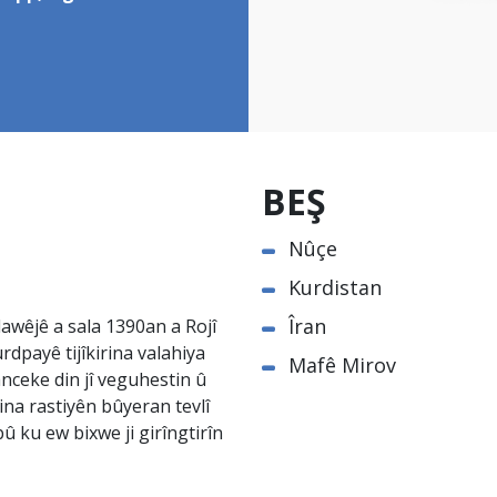
BEŞ
Nûçe
Kurdistan
Îran
awêjê a sala 1390an a Rojî
rdpayê tijîkirina valahiya
Mafê Mirov
nceke din jî veguhestin û
na rastiyên bûyeran tevlî
û ku ew bixwe ji girîngtirîn