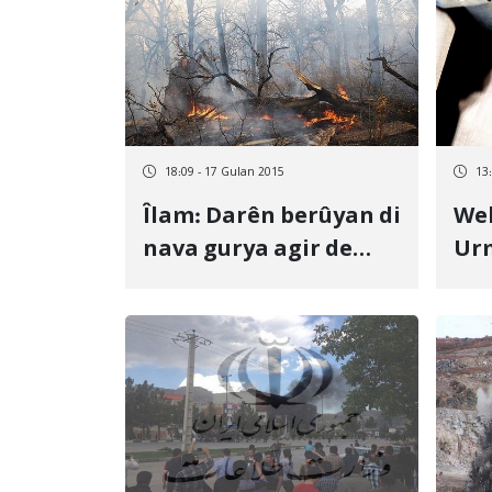
18:09 - 17 Gulan 2015
13
Îlam: Darên berûyan di
Wel
nava gurya agir de
Urm
man
kir