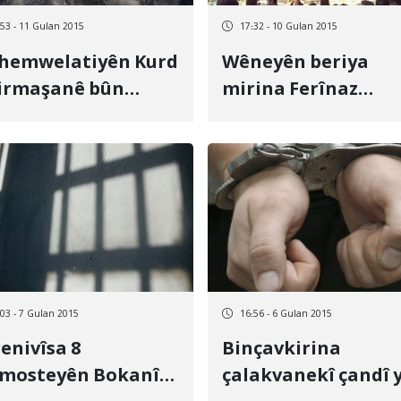
:53 - 11 Gulan 2015
17:32 - 10 Gulan 2015
 hemwelatiyên Kurd
Wêneyên beriya
Kirmaşanê bûn
mirina Ferînaz
iyê mayînê
Xosrewanî tên
belavkirin
:03 - 7 Gulan 2015
16:56 - 6 Gulan 2015
enivîsa 8
Binçavkirina
mosteyên Bokanî
çalakvanekî çandî 