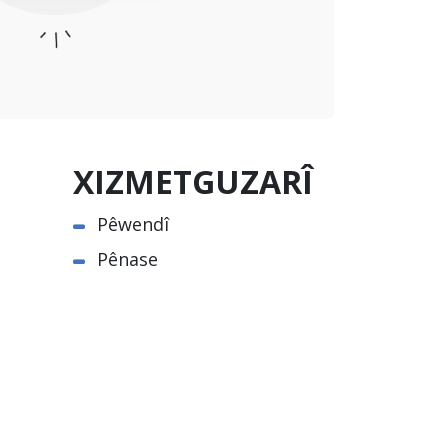
XIZMETGUZARÎ
Pêwendî
Pênase