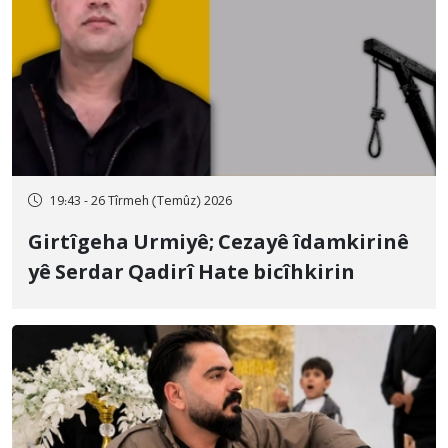
19:43 - 26 Tîrmeh (Temûz) 2026
Girtîgeha Urmiyê; Cezayê îdamkirinê
yê Serdar Qadirî Hate bicîhkirin