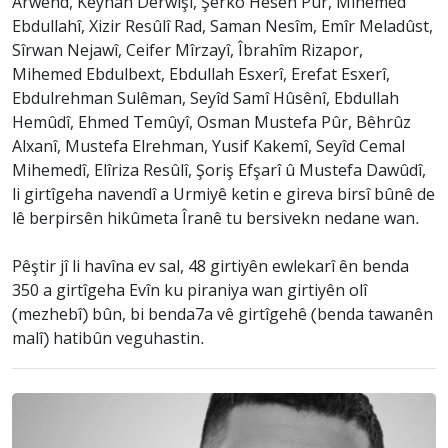
Arwend, Kêyhan Derwîşî, Şêrko Hesen Pûr, Mihemed
Ebdullahî, Xizir Resûlî Rad, Saman Nesîm, Emîr Meladûst,
Sîrwan Nejawî, Ceifer Mîrzayî, Îbrahîm Rizapor,
Mihemed Ebdulbext, Ebdullah Esxerî, Erefat Esxerî,
Ebdulrehman Sulêman, Seyîd Samî Hûsênî, Ebdullah
Hemûdî, Ehmed Temûyî, Osman Mustefa Pûr, Bêhrûz
Alxanî, Mustefa Elrehman, Yusif Kakemî, Seyîd Cemal
Mihemedî, Elîriza Resûlî, Şoriş Efşarî û Mustefa Dawûdî,
li girtîgeha navendî a Urmiyê ketin e gireva birsî bûnê de
lê berpirsên hikûmeta Îranê tu bersivekn nedane wan.
Pêştir jî li havîna ev sal, 48 girtiyên ewlekarî ên benda
350 a girtîgeha Evîn ku piraniya wan girtiyên olî
(mezhebî) bûn, bi benda7a vê girtîgehê (benda tawanên
malî) hatibûn veguhastin.