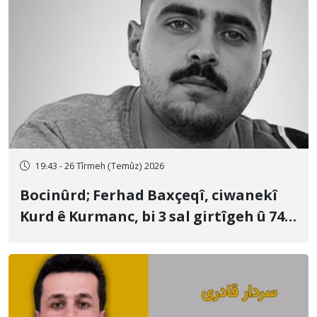
19:43 - 26 Tîrmeh (Temûz) 2026
Bocinûrd; Ferhad Baxçeqî, ciwanekî
Kurd ê Kurmanc, bi 3 sal girtîgeh û 74
qamçîyan hat cezakirin