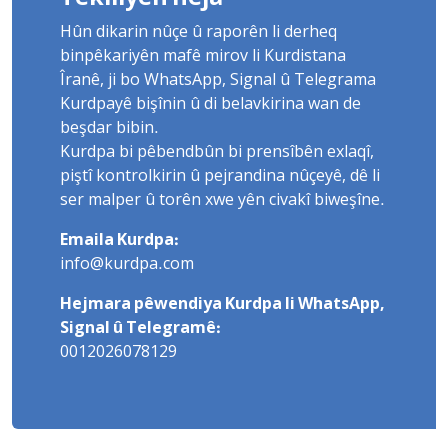
Hûn dikarin nûçe û raporên li derheq
binpêkariyên mafê mirov li Kurdistana
Îranê, ji bo WhatsApp, Signal û Telegrama
Kurdpayê bişînin û di belavkirina wan de
beşdar bibin.
Kurdpa bi pêbendbûn bi prensîbên exlaqî,
piştî kontrolkirin û pejrandina nûçeyê, dê li
ser malper û torên xwe yên civakî biweşîne.
Emaila Kurdpa:
info@kurdpa.com
Hejmara pêwendiya Kurdpa li WhatsApp,
Signal û Telegramê:
0012026078129