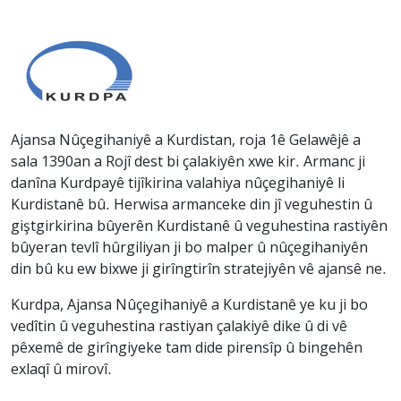
Ajansa Nûçegihaniyê a Kurdistan, roja 1ê Gelawêjê a
sala 1390an a Rojî dest bi çalakiyên xwe kir. Armanc ji
danîna Kurdpayê tijîkirina valahiya nûçegihaniyê li
Kurdistanê bû. Herwisa armanceke din jî veguhestin û
giştgirkirina bûyerên Kurdistanê û veguhestina rastiyên
bûyeran tevlî hûrgiliyan ji bo malper û nûçegihaniyên
din bû ku ew bixwe ji girîngtirîn stratejiyên vê ajansê ne.
Kurdpa, Ajansa Nûçegihaniyê a Kurdistanê ye ku ji bo
vedîtin û veguhestina rastiyan çalakiyê dike û di vê
pêxemê de girîngiyeke tam dide pirensîp û bingehên
exlaqî û mirovî.