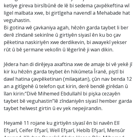
ketiye gireva birsîbûnê de lê bi sedema çavpêkeftina wî
ligel malbata xwe, bi girtîgeha navendî a Mehabade hat
veguhastin.
Bi gotina wê çavkaniya agah, hêzên garda taybet li ber
derê zîndanê sekinîne û girtiyên siyasî ên ku bo çav
pêketina naskiriyên xwe derdikevin, bi awayekî yekser
rût û bê şermane vekolîn û lêgerînê ji wan dikin.
Jêdera han di dirêjeya axaftina xwe de amaje bi vê yekê jî
kir ku hêzên garda teybet ên hikûmeta Îranê, piştî bi
dawî hatina çavpêketinan (milaqatan), çûn nav benda 12
an a gitîgehê û telefon qut kirin, derê bendê girêdan û
îlan kirin:“Divê Mihemed Ebdullahî bi pişka cezayên
taybet bê veguhastin”lê zîndaniyên siyasî hember garda
taybet helwest girtin û ev yek nepejirandin.
Heyamê 11 rojane ku girtiyên siyasî ên bi navên Elî
Efşarî, Ceifer Efşarî, Welî Efşarî, Hebîb Efşarî, Mensûr