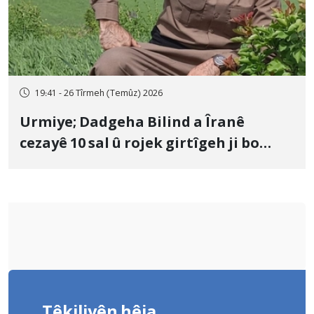
19:41 - 26 Tîrmeh (Temûz) 2026
Urmiye; Dadgeha Bilind a Îranê
cezayê 10 sal û rojek girtîgeh ji bo
Yûnis Nebîzade piştrast kir
Têkiliyên hêja