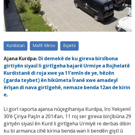
Kurdistan
Mafê Mirov
Bijarte
Ajana Kurdpa:
Di demekê de ku gireva birsîbona
girtiyên siyasî li girtîgeha bajarê Urmiye a Rojhelatê
Kurdistanê di roja xwe ya 11’emîn de ye, hêzên
(garda teybet) ên hikûmeta Îranê xwe amadeyî
êrîşan di nava girtîgehê, nemaze benda 12an de kirin
e.
Li gorî raporta ajansa nûçegihaniya Kurdpa, îro Yekşemî
30’ê Çiriya Paşîn a 2014’an, 11 roj ser gireva birçîbûna 29
girtyên siyasî ên Kurd li girtîgeha Urmiyê re derbas dibin
ku bi armanca cihê kirina benda wan li bendên giştî û