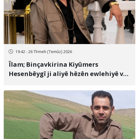
19:42 - 26 Tîrmeh (Temûz) 2026
Îlam; Binçavkirina Kiyûmers
Hesenbêygî ji aliyê hêzên ewlehiyê ve
û veguhestina wî bo cihekî nediyar