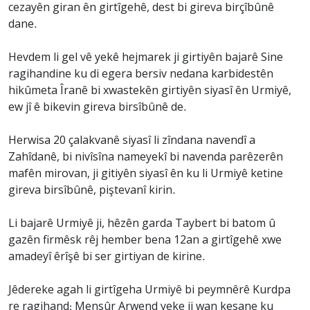
cezayên giran ên girtîgehê, dest bi gireva birçîbûnê
dane.
Hevdem li gel vê yekê hejmarek ji girtiyên bajarê Sine
ragihandine ku di egera bersiv nedana karbidestên
hikûmeta Îranê bi xwastekên girtiyên siyasî ên Urmiyê,
ew jî ê bikevin gireva birsîbûnê de.
Herwisa 20 çalakvanê siyasî li zîndana navendî a
Zahîdanê, bi nivîsîna nameyekî bi navenda parêzerên
mafên mirovan, ji gitiyên siyasî ên ku li Urmiyê ketine
gireva birsîbûnê, piştevanî kirin.
Li bajarê Urmiyê ji, hêzên garda Taybert bi batom û
gazên firmêsk rêj hember bena 12an a girtîgehê xwe
amadeyî êrîşê bi ser girtiyan de kirine.
Jêdereke agah li girtîgeha Urmiyê bi peymnêrê Kurdpa
re ragihand: Mensûr Arwend yeke ji wan kesane ku