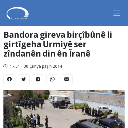
Bandora gireva birçîbûnê li
girtîgeha Urmiyê ser
zîndanên din ên Îranê
17:51 - 30 Çirriya paşîn 2014