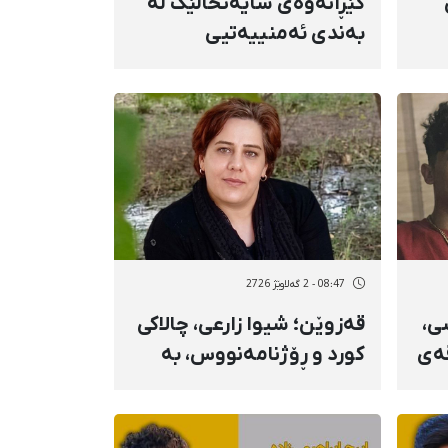
گێڕانەوەی شایەتحاڵێک لە
بەندی ئەمنییەتیی
دیزڵاوای کرماشان؛ ناڕوونیی
چارەنووسی سەدان
دەسبەسەرکراو تا
بێبەشکردن و قەدەغەکاریی
توند بە شێوەی گرتنگە
ئەمنییەکان
08:47 - 2 گەلاوێژ 2726
ی،
قەزوێن؛ شیوا زارعی، چالاکی
تەقەی
کورد و ڕۆژنامەنووس، بە
تۆمەتی «پڕوپاگەندە دژی
کۆماری ئیسلامی» سزای
دارایی بەسەردا سەپێندرا