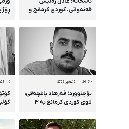
ئاشخانه؛ عادڵ ڕەئیس
قەنەواتی، کوردی کرمانج و
ڕۆژێ
دەسبەسەرکراوی مانگی
نەبی‌
بەفرانباری ۱۴۰۴، لە
باڵا
دۆسییەیەکی سزاییدا سزای
پەسە
۹ مانگ زیندانیکردنی
بەسەردا سەپێندرا
14:26 - 2 گەلاوێژ 2726
09:21 - 2 گەل
بۆجنوورد؛ فەرهاد باغچەقی،
کۆتۆ
لاوی کوردی کرمانج بە ۳
ساڵ بەندکران و لێدانی ٧٤
بریند
قامچی مەحکووم کرا
خەلا