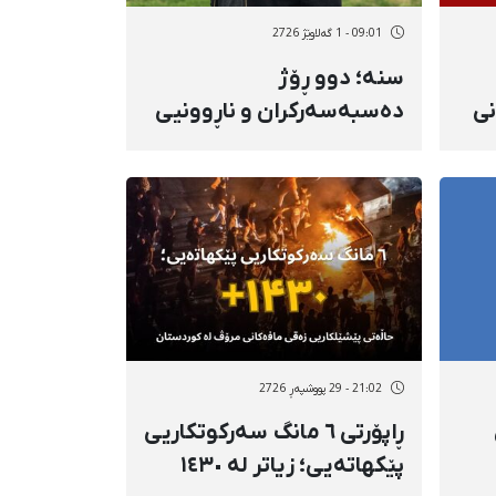
09:01 - 1 گەلاوێژ 2726
سنە؛ دوو ڕۆژ
نی
دەسبەسەرکران و ناڕوونیی
دۆخی سەردار سۆهرابی،
بلاگێری کورد و داخرانی
ئینستاگرامەکەی
21:02 - 29 پووشپەڕ 2726
ڕاپۆرتی ٦ مانگ سەرکوتکاریی
پێکهاتەیی؛ زیاتر لە ١٤٣٠