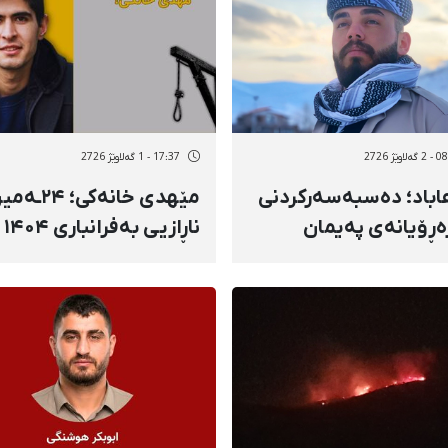
اوێژ 2726
17:37 - 1 گەلاوێژ 2726
باد؛ دەسبەسەرکردنی
مێهدی خانەکی؛ ۲۴
ڕۆیانەی پەیمان
ناڕاز
مەدی‌مورادی دوای
شوێنێکی نادیاردا لەسێدا
ردنی بۆ ئیدارەی
درا
اعات و گواستنەوەی بۆ
ێکی نادیار