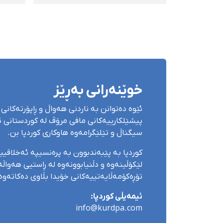
نووسەر و مامۆستای زمانی
کوردی، وەک خۆی پەسەند
ژینگ
کرا
پەرە
سولە
گوڵ
خوێنەرانی بەڕێز
ئێوە دەتوانن بە ناردنی هەواڵ و ڕاپۆرتەکانی 
پیشێلکارییەکانی مافی مرۆڤ لە کوردستانی ئێ
سیگناڵ و تێلێگرامەوە هاوکاری کوردپا بن.
کوردپا بە پێبەندبوون بە پرەنسیپە ئەخلاقی
لێکۆڵینەوە و دڵنیابوونەوە لە ڕاستیی هەواڵەک
تۆڕەکۆمەڵایەتییەکانی خۆیدا بڵاوی دەکاتەوە
ئیمەیڵی کوردپا:
info@kurdpa.com