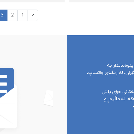
چارەنووسی ٣ چالاکی
حەسەن‌خان و
ەپارێز؛ خەلیل
گواستنەوەی بۆ شوێنێک
3
2
1
<
ندەک، شەهاب
نادیار
یمانی و ئیدریس
محەممەدی
پێوەندیدار بە
ران، لە ڕێگەی واتساپ،
یەکانی خۆی پاش
ە، لە ماڵپەڕ و
.