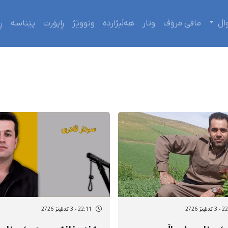
اڵ
مافی مرۆڤ
وتار
هەڵبژاردە
وتووێژ
ڕاپۆرت
پێناسە
ڕ
اوێژ 2726
22:11 - 3 گەلاوێژ 2726