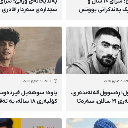
ورمێ؛ سزای ۱۰ ساڵ و
بەندیخانەی ورمێ؛ سزای
ک بەندکرانی یوونس
سێدارەی سەردار قادری
زاده لەلایەن دیوانی
جێبەجێ کرا
ی وڵاتەوە وەک خۆی
ند کرایەوە
اوێژ 2726
09:11 - 2 گەلاوێژ 2726
ل؛ ڕەسووڵ قەلەندەری،
پاوه؛ سوهەیل فیردەوس
کۆڵبەری ۲۱ ساڵان، سەرەتا
کۆڵبەری ۱۸ ساڵە، بە 
ار کرا و دواتر بە تیری
ڕاستەوخۆی هێزەکانی
س کوژرا
سپای پاسداران کوژرا