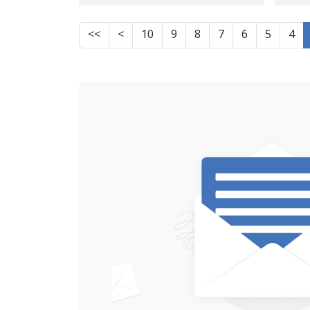
حاڵەتی پێشێلکاریی زەقی
ی
مافەکانی مرۆڤ لە
>>
>
10
9
8
7
6
5
4
کوردستان