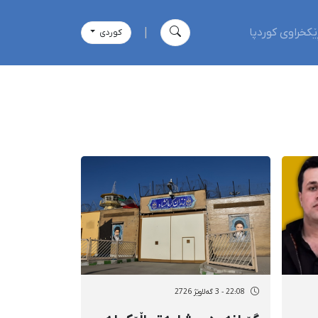
ێکخراوی کوردپا
|
كوردی
22:08 - 3 گەلاوێژ 2726