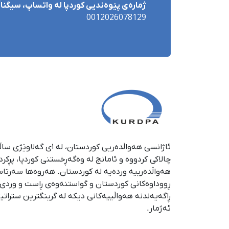
ژمارەی پێوەندیی کوردپا لە واتساپ، سیگناڵ 
0012026078129
چالاکی کردووە و ئامانج لە وەگەڕخستنی كوردپا، پڕكر
هەواڵدەرییە وردەیە لە كوردستان. هەروەها سەرتا
ڕووداوەكانی كوردستان و گواستنەوەی ڕاست و وردی ئە
ڕاگەیەندنە هەواڵییەكانی دیكە لە گرینگترین ستراتی
ئەژمار.