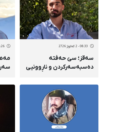
08:33 - 2 گەلاوێژ 2726
08:26 - 2 گەل
سەقز؛ سێ حەفتە
مەها
دەسبەسەرکردن و ناڕوونیی
سەرە
چارەنووسی فەرەیدوون
محەم
مستەفایی، یاریزانی
بانگک
فووتباڵ
ئیتل
شوێن