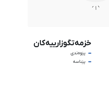
خزمەتگوزارییەکان
پێوەندی
پێناسە