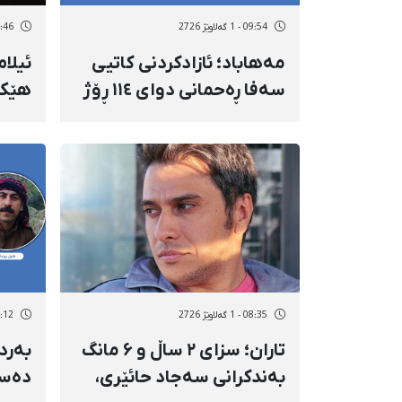
09:54 - 1 گەلاوێژ 2726
09:46 - 1 گەل
مەهاباد؛ ئازادکردنی کاتیی
سەفا ڕەحمانی دوای ١١٤ ڕۆژ
هێکت
دەسبەسەرکرانی
پارێز
سەرەڕۆیانە بە دانانی بارمتە
08:35 - 1 گەلاوێژ 2726
18:12 - 30 پو
تاران؛ سزای ۲ ساڵ و ۶ مانگ
بەرد
بەندکرانی سەجاد حائێری،
دەسب