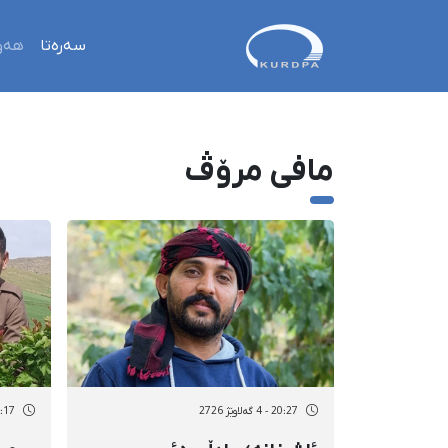
سەرەتا
هەو
مافی مرۆڤ
20:27 - 4 گەلاوێژ 2726
22:17 - 3 گەل