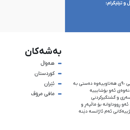
و تێلێگرام:
بەشەکان
هەواڵ
کوردستان
ئێران
ئاژانسی هەواڵدەریی کوردستان، لە ١ی گەلاوێژی ساڵی ٩٠ی هەتاوییەوە دەستی بە
دنەوەی ئەو بۆشایییە
مافی مرۆڤ
سەری و گشتگیركردنی
و ڕووداوانە بۆ ماڵپەڕ و
ژییەكانی ئەم ئاژانسە دێنە