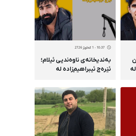
10:37 - 1 گەلاوێژ 2726
ـەمین
بەندیخانەی ناوەندیی ئیلام؛
یی بەفرانباری ۱۴۰۴ لە
ئێرەج ئیبراهیم‌زادە لە
رە
سێدارە درا