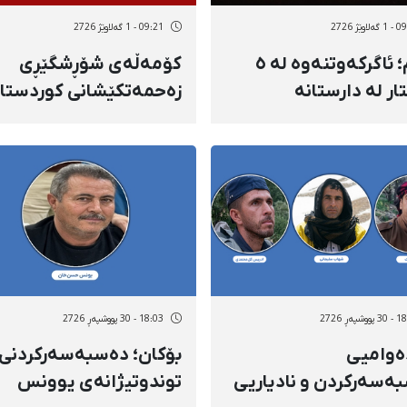
اوێژ 2726
09:21 - 1 گەلاوێژ 2726
ئیلام؛ ئاگرکەوتنەوە لە ٥
کۆمەڵەی شۆڕشگێڕی
ار لە دارستانە
زەحمەتکێشانی کوردستا
راوەکانی «قەڵارەنگ»
ئێران؛ ئەبووبەکر
هووشەنگی، یەکێک لە
بریندارانی هێرشە
مووشەکییەکەی سپا بۆ
سەر بارەگای ئەو حیزبە
گیانی لەدەست دا
وشپەڕ 2726
18:03 - 30 پووشپەڕ 2726
ەوامیی
بۆکان؛ دەسبەسەرکردنی
ەسەرکردن و نادیاریی
توندوتیژانەی یوونس