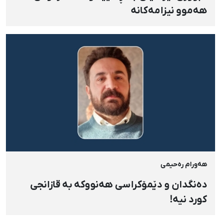
هەموو نیزامەکانە
هەورام رەحیمی
دەنگدان و دێمۆکراسی هەنووکە بە قازانجی
کورد نیە!