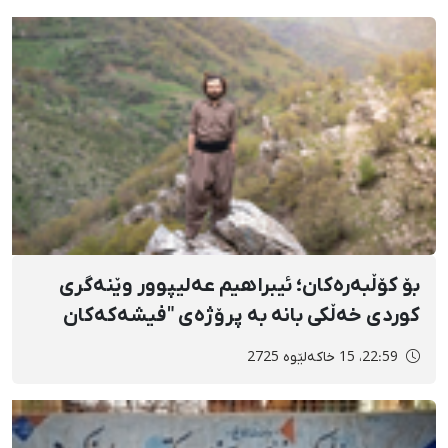
خوسرەویزادە بە هۆی وتنەوەی سروودی "ڕێی
خەبات"
بۆ کۆڵبەرەکان؛ ئیبراهیم عەلیپوور وێنەگری
کوردی خەڵکی بانە بە پرۆژەی "فیشەکەکان
سنووریان نییە" خەڵاتی وۆرڵدپرێسی بردەوە
22:59، 15 خاکەلێوه 2725