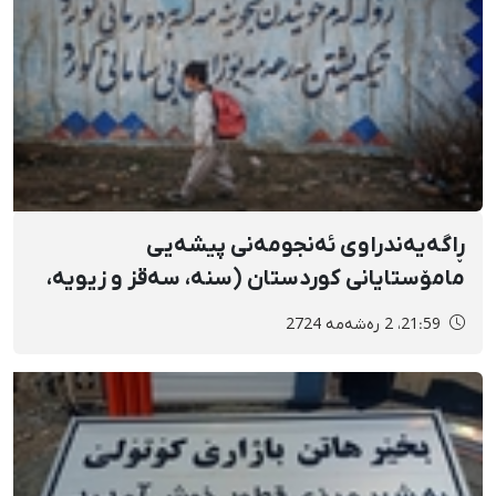
ڕاگەیەندراوی ئەنجومەنی پیشەیی
مامۆستایانی کوردستان (سنە، سەقز و زیویە،
مەریوان و سەوڵاوا) بە بۆنەی بەرز ڕاگرتنی
21:59، 2 رەشەمه 2724
ڕۆژی جیهانی زمانی دایکی