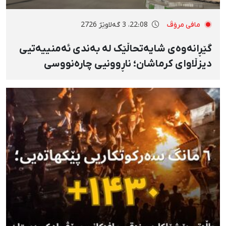
مافی مرۆڤ
22:08، 3 گەلاوێژ 2726
گێڕانەوەی شایەتحاڵێک لە بەندی ئەمنییەتیی
دیزڵاوای کرماشان؛ ناڕوونیی چارەنووسی
سەدان دەسبەسەرکراو تا بێبەشکردن و
قەدەغەکاریی توند بە شێوەی گرتنگە
ئەمنییەکان