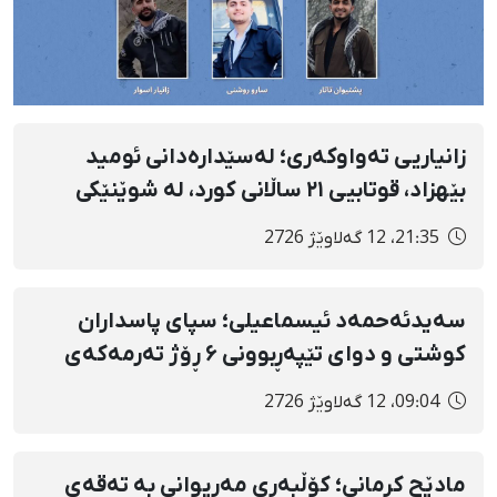
زانیاریی تەواوکەری؛ لەسێدارەدانی ئومید
بێهزاد، قوتابیی ۲۱ ساڵانی کورد، لە شوێنێکی
نادیار و بێسەروشوێنکردنی زۆرەملێی
21:35، 12 گەلاوێژ 2726
تەرمەکەی
سەیدئەحمەد ئیسماعیلی؛ سپای پاسداران
کوشتی و دوای تێپەڕبوونی ۶ ڕۆژ تەرمەکەی
ڕادەست نەکردەوە و بێسەروشوێنی کرد
09:04، 12 گەلاوێژ 2726
مادێح کرمانی؛ کۆڵبەری مەریوانی بە تەقەی