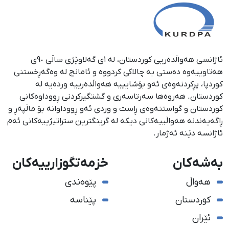
ئاژانسی هەواڵدەریی کوردستان، لە ١ی گەلاوێژی ساڵی ٩٠ی
هەتاوییەوە دەستی بە چالاکی کردووە و ئامانج لە وەگەڕخستنی
كوردپا، پڕكردنەوەی ئەو بۆشایییە هەواڵدەرییە وردەیە لە
كوردستان. هەروەها سەرتاسەری و گشتگیركردنی ڕووداوەكانی
كوردستان و گواستنەوەی ڕاست و وردی ئەو ڕووداوانە بۆ ماڵپەڕ و
ڕاگەیەندنە هەواڵییەكانی دیكە لە گرینگترین ستراتیژییەكانی ئەم
ئاژانسە دێنە ئەژمار.
بەشەکان
خزمەتگوزارییەکان
هەواڵ
پێوەندی
کوردستان
پێناسە
ئێران