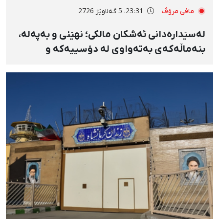
مافی مرۆڤ
23:31، 5 گەلاوێژ 2726
لەسێدارەدانی ئەشکان مالکی؛ نهێنی و بەپەلە،
بنەماڵەکەی بەتەواوی لە دۆسییەکە و
پارێزەری دیاریکراو بێئاگا بوون و تەنانەت
ڕێگەیان پێنەدرا کفنەکەشی بکەنەوە