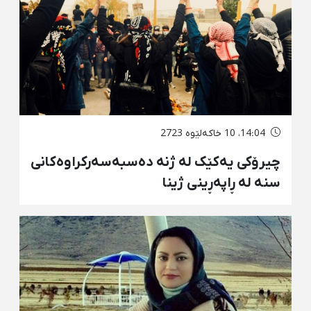
14:04، 10 خاکەلێوه 2723
چیرۆکی یەکێک لە ژنە دەسبەسەرکراوەکانی
سنە لە ڕاپەڕینی ژینا