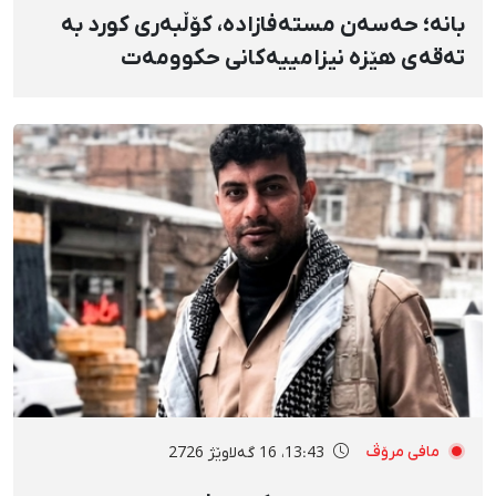
بانه؛ حەسەن مستەفازادە، کۆڵبەری کورد بە
تەقەی هێزە نیزامییەکانی حکوومەت
بەسەختی بریندار بوو
مافی مرۆڤ
13:43، 16 گەلاوێژ 2726