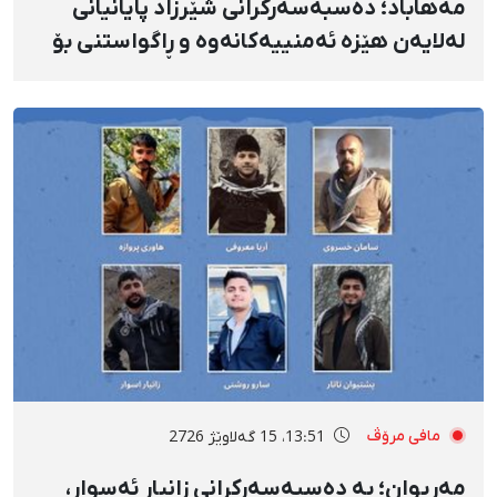
مەهاباد؛ دەسبەسەرکرانی شێرزاد پایانیانی
لەلایەن هێزە ئەمنییەکانەوە و ڕاگواستنی بۆ
شوێنێکی ناڕوون
مافی مرۆڤ
13:51، 15 گەلاوێژ 2726
مەریوان؛ بە دەسبەسەرکرانی زانیار ئەسوار،