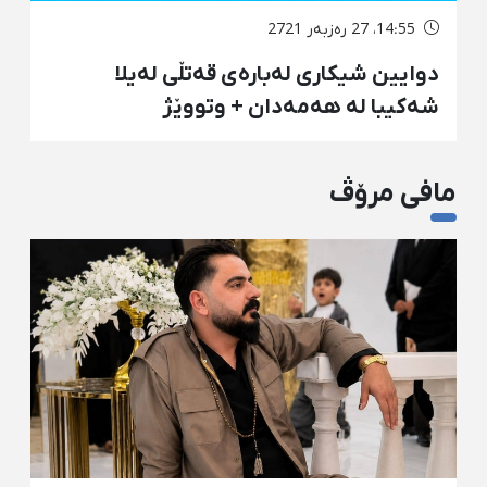
14:55، 27 رەزبەر 2721
دوایین شیکاری لەبارەی قەتڵی لەیلا
شەکیبا لە هەمەدان + وتووێژ
مافی مرۆڤ