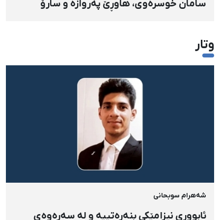
سامان خوسرەوی، هاوڕێ پەروازە و سارۆ
ڕەوشەنی لەلایەن هێزە ئەمنییەکان و
گواستنەوەیان بۆ شوێنێکی نادیار
وتار
شەهرام سوبحانی
ئابووری نیزامێکی بنەڕەتییە و لە سەرەوەی