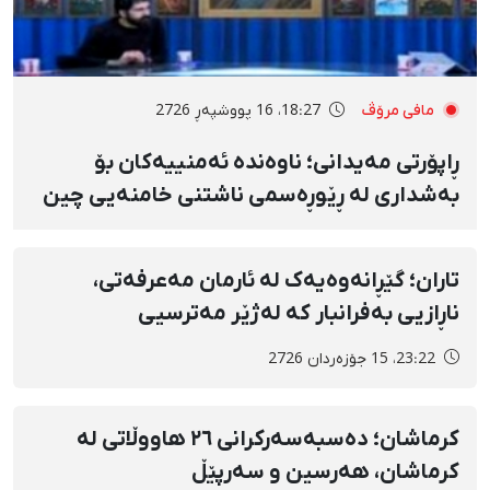
مافی مرۆڤ
18:27، 16 پووشپەڕ 2726
ڕاپۆرتی مەیدانی؛ ناوەندە ئەمنییەکان بۆ
بەشداری لە ڕێوڕەسمی ناشتنی خامنەیی چین
و توێژە جیاوازەکانیان خستووەتە ژێر
گوشارەوە
تاران؛ گێڕانەوەیەک لە ئارمان مەعرفەتی،
ناڕازیی بەفرانبار کە لەژێر مەترسیی
سێدارەدایە
23:22، 15 جۆزەردان 2726
کرماشان؛ دەسبەسەرکرانی ٢٦ هاووڵاتی لە
کرماشان، هەرسین و سەرپێڵ