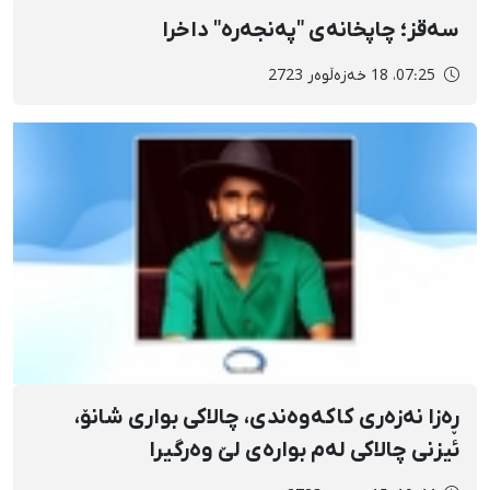
سەقز؛ چاپخانەی "پەنجەرە" داخرا
07:25، 18 خەزەڵوەر 2723
ڕەزا نەزەری کاکەوەندی، چالاکی بواری شانۆ،
ئیزنی چالاکی لەم بوارەی لێ وەرگیرا