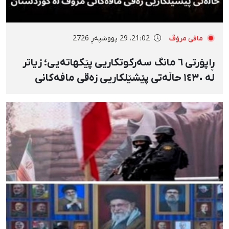
مافی مرۆڤ
21:02، 29 پووشپەڕ 2726
ڕاپۆرتی ٦ مانگ سەرکوتکاریی پێکهاتەیی؛ زیاتر
لە ١٤٣٠ حاڵەتی پێشێلکاریی زەقی مافەکانی
مرۆڤ لە کوردستان