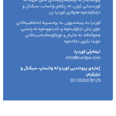
کوردستانی ئێران، لە ڕێگەی واتساپ، سیگناڵ و
تێلێگرامەوە هاوکاری کوردپا بن.
کوردپا بە پێبەندبوون بە پرەنسیپە ئەخلاقییەکانی
خۆی پاش لێکۆڵینەوە و دڵنیابوونەوە لە ڕاستیی
هەواڵەکە، لە ماڵپەڕ و تۆڕەکۆمەڵایەتییەکانی
خۆیدا بڵاوی دەکاتەوە.
ئیمەیڵی کوردپا:
info@kurdpa.com
ژمارەی پێوەندیی کوردپا لە واتساپ، سیگناڵ و
تێلێگرام:
0012026078129