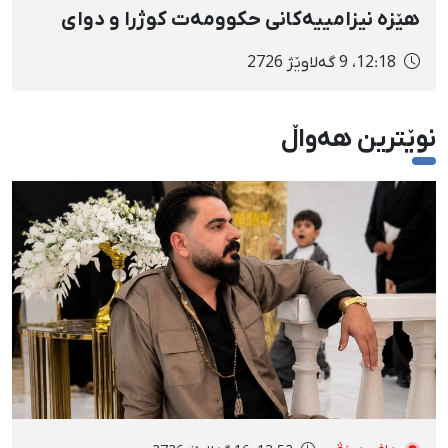
هێزە نیزامییەکانی حکوومەت کوژرا و دوای
دوو ڕۆژ ناڕوونیی چارەنووسی تەرمەکەی
12:18، 9 گەلاوێژ 2726
ڕادەستی بنەماڵەکەی کرایەوە
نوێترین هەواڵ