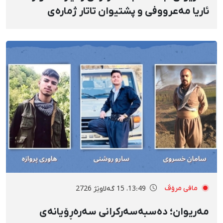
ئاریا مەعرووفی و پشتیوان تاتار ژمارەی
دەسبەسەرکراوانی سەرەڕۆیانە لە ئاوایی «نێ»
بۆ شەش کەس زیادی کرد
مافی مرۆڤ
13:49، 15 گەلاوێژ 2726
مەریوان؛ دەسبەسەرکرانی سەرەڕۆیانەی