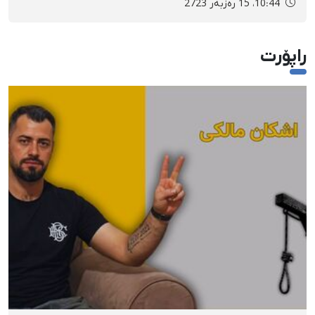
10:44، 15 رەزبەر 2723
راپۆرت