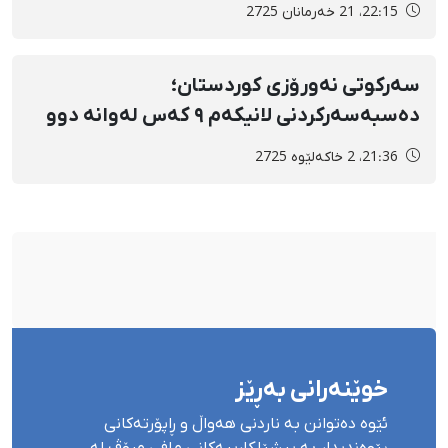
ئەحمەدپوور
22:15، 21 خەرمانان 2725
سەرکوتی نەورۆزی کوردستان؛
دەسبەسەرکردنی لانیکەم ٩ کەس لەوانە دوو
مێرمنداڵ لە مەریوان لە ماوەی دوو ڕۆژدا
21:36، 2 خاکەلێوه 2725
خوێنەرانی بەڕێز
ئێوە دەتوانن بە ناردنی هەواڵ و ڕاپۆرتەکانی
پێوەندیدار بە پیشێلکارییەکانی مافی مرۆڤ لە