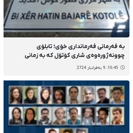
بە فەرمانی فەرمانداری خۆی؛ تابلۆی
چوونەژورەوەی شاری کۆتۆل کە بە زمانی
کوردی نوسرابوو لابردرا
10:45، 9 بەفرانبار 2724