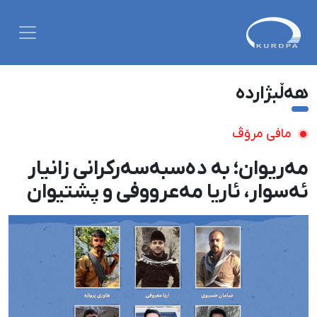
هەڵبژاردە
مافی مرۆڤ
مەریوان؛ بە دەسبەسەرکرانی زانیار
ئەسوار، ئاریا مەعرووفی و پشتیوان
تاتار ژمارەی دەسبەسەرکراوانی
سەرەڕۆیانە لە ئاوایی «نێ» بۆ شەش
کەس زیادی کرد