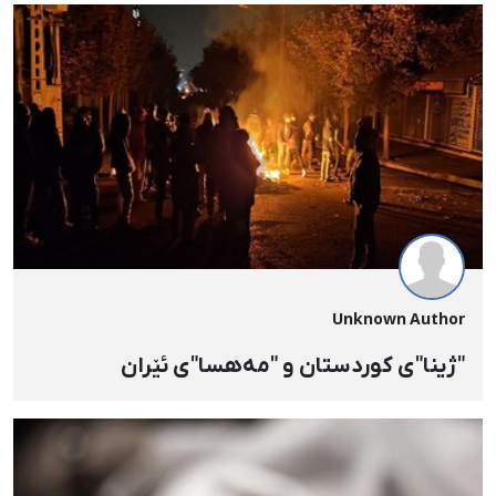
Unknown Author
"ژینا"ی کوردستان و "مەهسا"ی ئێران