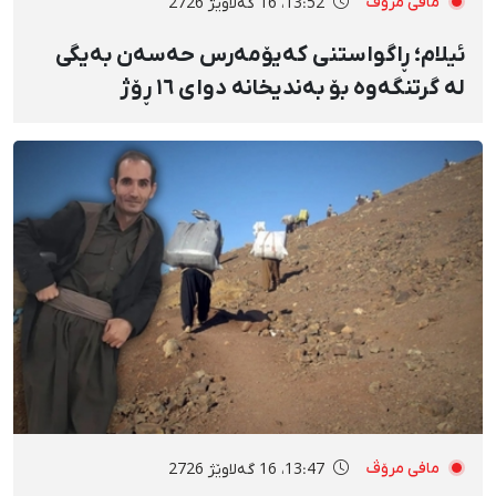
مافی مرۆڤ
13:52، 16 گەلاوێژ 2726
ئیلام؛ ڕاگواستنی کەیۆمەرس حەسەن بەیگی
لە گرتنگەوە بۆ بەندیخانە دوای ١٦ ڕۆژ
دەسبەسەرکرانی سەرەڕۆیانە و توندوتیژانە
مافی مرۆڤ
13:47، 16 گەلاوێژ 2726