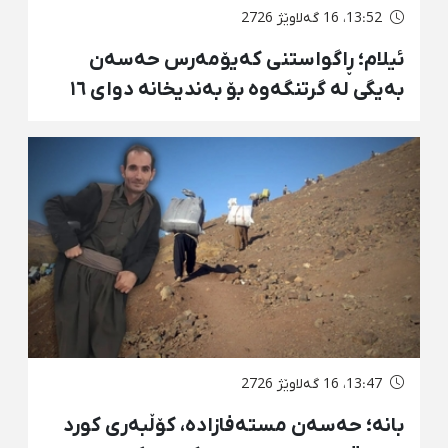
13:52، 16 گەلاوێژ 2726
ئیلام؛ ڕاگواستنی کەیۆمەرس حەسەن
بەیگی لە گرتنگەوە بۆ بەندیخانە دوای ١٦
ڕۆژ دەسبەسەرکرانی سەرەڕۆیانە و
توندوتیژانە
13:47، 16 گەلاوێژ 2726
بانه؛ حەسەن مستەفازادە، کۆڵبەری کورد