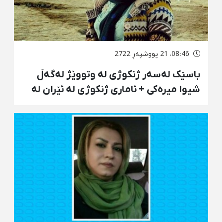
08:46، 21 پووشپەڕ 2722
باسێک لەسەر ژنکوژی لە وتووێژ لەگەڵ
شیوا میرەکی + ئاماری ژنکوژی لە ئێران لە
سەرەتای ساڵی ١٤٠١