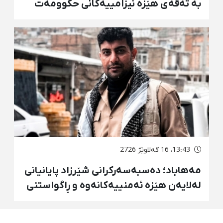
بە تەقەی هێزە نیزامییەکانی حکوومەت
بەسەختی بریندار بوو
13:43، 16 گەلاوێژ 2726
مەهاباد؛ دەسبەسەرکرانی شێرزاد پایانیانی
لەلایەن هێزە ئەمنییەکانەوە و ڕاگواستنی
بۆ شوێنێکی ناڕوون