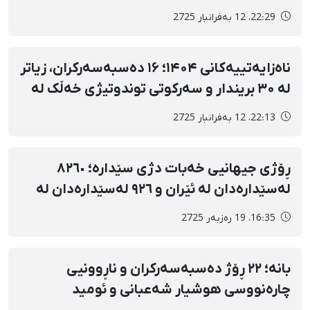
22:29، 12 بەفرانبار 2725
ناەزایەتییەکانی ۱۴۰۴؛ ۱۶ دەسبەسەرکران، زیاتر
لە ۳۰ بریندار و سەرکوتی توندوتیژی خەڵک لە
کرماشان و ئیلام
22:13، 12 بەفرانبار 2725
ڕۆژی جیهانیی خەبات دژی سێدارە؛ ٨٢٦٠
لەسێدارەدان لە ئێران و ٩٢٦ لەسێدارەدان لە
کوردستان لە ماوەی ١٤ ساڵدا
16:35، 19 رەزبەر 2725
بانە؛ ٢٢ ڕۆژ دەسبەسەرکران و ناڕوونیی
چارەنووسی هوشیار شەعبانی و ئومید