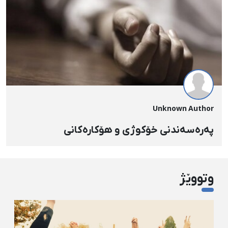
Unknown Author
پەرەسەندنی خۆکوژی و هۆکارەکانی
وتووێژ