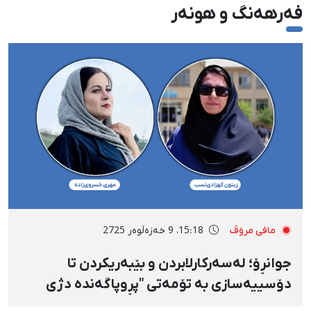
فەرهەنگ و هونەر
مافی مرۆڤ
15:18، 9 خەزەڵوەر 2725
جوانڕۆ؛ لەسەرکارلابردن و بێبەریکردن تا
دۆسییەسازی بە تۆمەتی "پڕوپاگەندە دژی
نیزام» بۆ زەیتوون کەهزادی‌نەسەب و مێهری