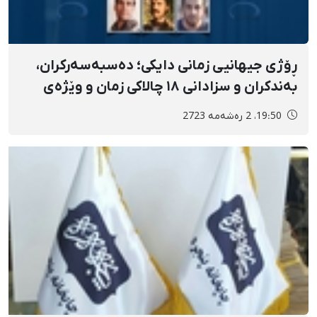
ڕۆژی جیهانیی زمانی دایکی؛ دەسبەسەرکران،
بەندکران و سزادانی ١٨ چالاکی زمان و وێژەی
کوردی هاوکات لەگەڵ بزووتنەوەی ژن، ژیان،
19:50، 2 رەشەمه 2723
ئازادی