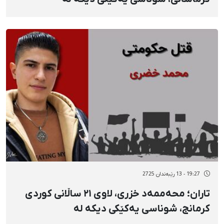
گیانلەدەستداوانی ١٩ی بەفرانبار بە دوو
فیشەکی جەنگی
19:27 - 13 رێبەندان 2725
تاران؛ محەممەد خزری، لاوی ٢١ ساڵانی کوردی
کرمانج، شوناسی یەکێکی دیکە لە