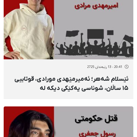
20:41 - 13 رێبەندان 2725
ئێسلام شەهر؛ ئەمیرمێهدی مورادی، قوتابیی
۱۵ ساڵان، شوناسی یەکێکی دیکە لە
گیانلەدەستداوانی ١٩ی بەفرانبار