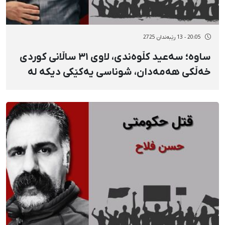
20:05 - 13 رێبەندان 2725
ساوە؛ سەعید کڵوەندی، لاوی ٣١ ساڵانی کوردی
خەڵكی هەمەدان، شوناسی یەکێکی دیکە لە
گیانلەدەستداوانی ١٨ی بەفرانبار