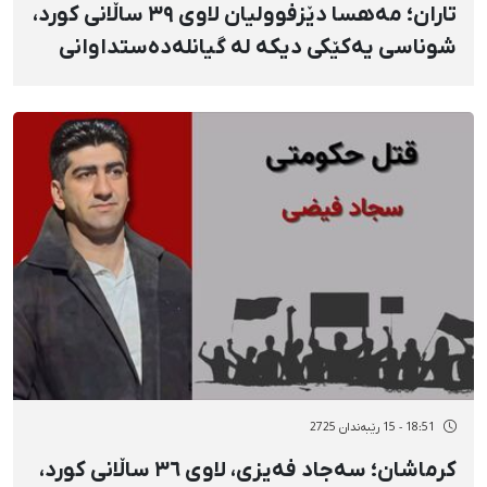
تاران؛ مەهسا دێزفوولیان لاوی ٣٩ ساڵانی کورد،
شوناسی یەکێکی دیکە لە گیانلەدەستداوانی
ناڕەزایەتییەکانی ١٩ی بەفرانبار
18:51 - 15 رێبەندان 2725
کرماشان؛ سەجاد فەیزی، لاوی ٣٦ ساڵانی کورد،