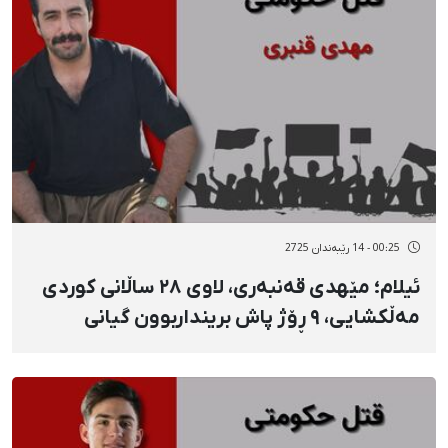
00:25 - 14 رێبەندان 2725
ئیلام؛ مێهدی قەنبەری، لاوی ٢٨ ساڵانی کوردی
مەڵکشایی، ٩ ڕۆژ پاش برینداربوون گیانی
لەدەست دا