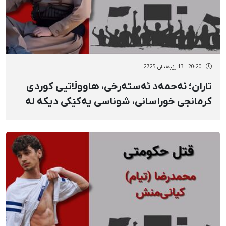
20:20 - 13 رێبەندان 2725
تاران؛ ئەحمەد ئەستەرخی، هاووڵاتیی کوردی
کرمانجی خوراسانی، شوناسی یەکێکی دیکە لە
گیانلەدەستداوانی ١٨ی بەفرانبار بە فیشەکی
جەنگییە