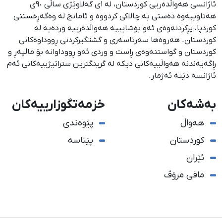
ئاژانسی هەواڵدەریی کوردستان، لە ١ی گەلاوێژی ساڵی ٩٠ی
هەتاوییەوە دەستی بە چالاکی کردووە و ئامانج لە وەگەڕخستنی
كوردپا، پڕكردنەوەی ئەو بۆشایییە هەواڵدەرییە وردەیە لە
كوردستان. هەروەها سەرتاسەری و گشتگیركردنی ڕووداوەكانی
كوردستان و گواستنەوەی ڕاست و وردی ئەو ڕووداوانە بۆ ماڵپەڕ و
ڕاگەیەندنە هەواڵییەكانی دیكە لە گرینگترین ستراتیژییەكانی ئەم
ئاژانسە دێنە ئەژمار.
بەشەکان
خزمەتگوزارییەکان
هەواڵ
پێوەندی
کوردستان
پێناسە
ئێران
مافی مرۆڤ