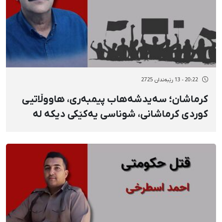
20:22 - 13 رێبەندان 2725
کرماشان؛ سەیدشەهاب پیمبەری، هاووڵاتیی
کوردی کرماشانی، شوناسی یەکێکی دیکە لە
گیانلەدەستداوانی ١٨ی بەفرانبار بە فیشەکی
جەنگییە