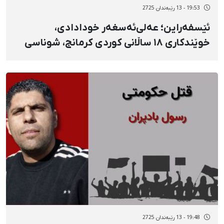
19:53 - 13 رێبەندان 2725
ئێسفەراین؛ عەلی‌ئەسغەر خودادادی،
خوێندکاری ١٨ ساڵانی کوردی کرمانج، شوناسی
یەکێکی دیکە لە گیانلەدەستداوانی ١٨ی
بەفرانبار
19:48 - 13 رێبەندان 2725