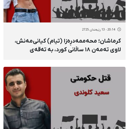
20:14 - 13 رێبەندان 2725
کرماشان؛ محەممەدڕەزا (تیام) کیانی‌مەنش،
لاوی تەمەن ١٨ ساڵانی کورد، بە تەقەی
فیشەکی جەنگی لە دڵی کوژراوە و بنەماڵەکەی
پێیان وابووە دەسبەسەر کراوە بەڵام
تەرمەکەی دەدرێتەوە