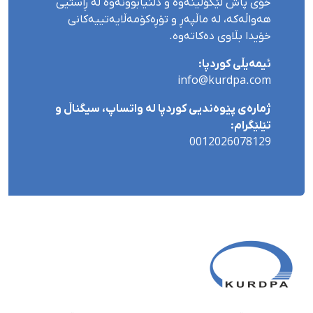
خۆی پاش لێکۆڵینەوە و دڵنیابوونەوە لە ڕاستیی
هەواڵەکە، لە ماڵپەڕ و تۆڕەکۆمەڵایەتییەکانی
خۆیدا بڵاوی دەکاتەوە.
ئیمەیڵی کوردپا:
info@kurdpa.com
ژمارەی پێوەندیی کوردپا لە واتساپ، سیگناڵ و
تێلێگرام:
0012026078129