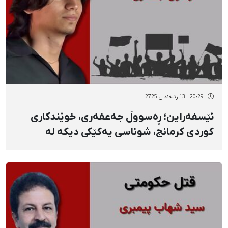
20:29 - 13 رێبەندان 2725
ئێسفەراین؛ ڕەسووڵ جەعفەری، خوێندکاری
کوردی کرمانج، شوناسی یەکێکی دیکە لە
گیانلەدەستداوانی ١٨ی بەفرانبار بە فیشەکی
جەنگییە