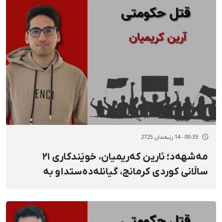
00:33 - 14 رێبەندان 2725
مەشهەد؛ ئارین کەریمیان، خوێندکاری ۲۱
ساڵانی کوردی کرمانج، گیانلەدەستداو بە
فیشەکی جەنگی لە ١٨ی بەفرانبار