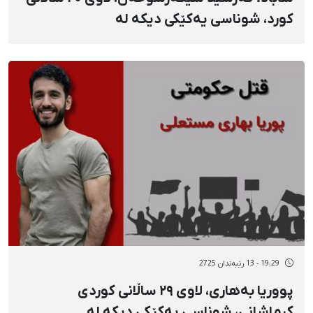
کورد، شوناسی یەکێکی دیکە لە
گیانلەدەستداوانی ١٨ی بەفرانبار
19:29 - 13 رێبەندان 2725
پووریا بەهاری، لاوی ٢٩ ساڵانی کوردی
کرماشانی، شوناسی یەکێکی دیکە لە