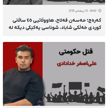
20:02 - 13 رێبەندان 2725
کەرەج؛ حەسەن فەلاح، هاووڵاتیی ٤٥ ساڵانی
کوردی خەڵكی شاباد، شوناسی یەکێکی دیکە لە
گیانلەدەستداوانی ١٨ی بەفرانبار