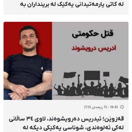
لە کاتی یارمەتیدانی یەکێک لە برینداران بە
تەقەی فیشەکی جەنگی لە دڵی کوژراوە، ئەو
وەرزشوان بووە و بڕوانامەی کارناسیی باڵای
هەبووە
18:43 - 15 رێبەندان 2725
قەزوێن؛ ئیدریس دەرویشوەند، لاوی ٣٤ ساڵانی
لەکی ئەلوەندی، شوناسی یەکێکی دیکە لە