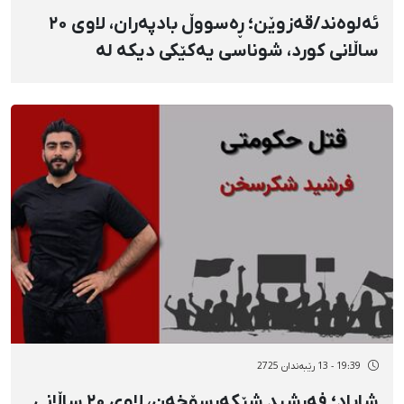
ئەلوەند/قەزوێن؛ ڕەسووڵ بادپەران، لاوی ۲۰
ساڵانی کورد، شوناسی یەکێکی دیکە لە
گیانلەدەستداوانی ١٨ی بەفرانبار
19:39 - 13 رێبەندان 2725
شاباد؛ فەرشید شێکەرسۆخەن، لاوی ۲۰ ساڵانی