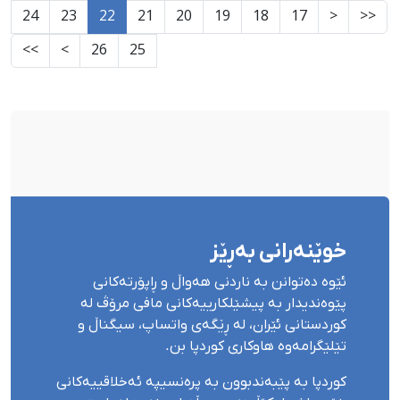
24
23
22
21
20
19
18
17
<
<<
>>
>
26
25
خوێنەرانی بەڕێز
ئێوە دەتوانن بە ناردنی هەواڵ و ڕاپۆرتەکانی
پێوەندیدار بە پیشێلکارییەکانی مافی مرۆڤ لە
کوردستانی ئێران، لە ڕێگەی واتساپ، سیگناڵ و
تێلێگرامەوە هاوکاری کوردپا بن.
کوردپا بە پێبەندبوون بە پرەنسیپە ئەخلاقییەکانی