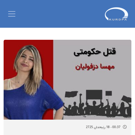
00:37 - 18 رێبەندان 2725