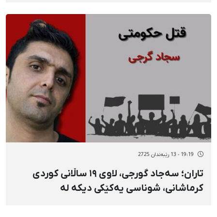
گیانلەدەستداوانی ١٨ی بەفرانبار
19:19 - 13 رێبەندان 2725
تاران؛ سەجاد گورجی، لاوی ١٩ ساڵانی کوردی
کرماشانی، شوناسی یەکێکی دیکە لە
گیانلەدەستداوانی ١٨ی بەفرانبار