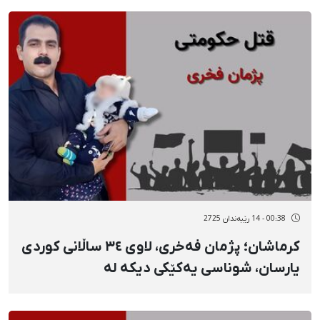
فیشەکی جەنگییە
00:38 - 14 رێبەندان 2725
کرماشان؛ پژمان فەخری، لاوی ٣٤ ساڵانی کوردی
یارسان، شوناسی یەکێکی دیکە لە
گیانلەدەستداوان بە فیشەکی جەنگی لە ١٨ی
بەفرانبار