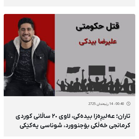
گیانلەدەستداوانی ١٨ی بەفرانبار
00:40 - 14 رێبەندان 2725
تاران؛ عەلیڕەزا بیدەکی، لاوی ٢٠ ساڵانی کوردی
کرمانجی خەڵکی بۆجنوورد، شوناسی یەکێکی
دیکە لە گیانلەدەستداوانی ١٨ی بەفرانبار بە