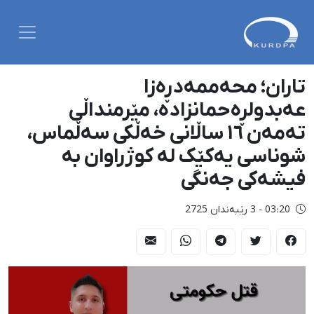
تاران؛ محەممەدڕەزا
عەبدولڕەحمانزادە، مێرمنداڵی
تەمەن ١٦ ساڵانی خەڵکی سەڵماس،
شوناسی یەکێک لە کوژراوان بە
فیشەکی جەنگی
03:20 - 3 رێبەندان 2725