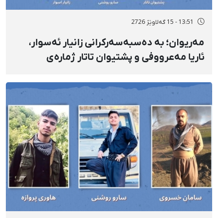
13:51 - 15 گەلاوێژ 2726
مەریوان؛ بە دەسبەسەرکرانی زانیار ئەسوار،
ئاریا مەعرووفی و پشتیوان تاتار ژمارەی
دەسبەسەرکراوانی سەرەڕۆیانە لە ئاوایی «نێ»
بۆ شەش کەس زیادی کرد