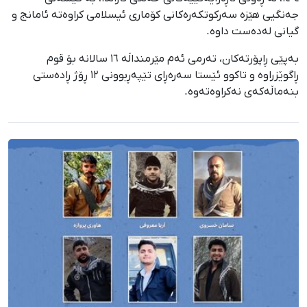
جەنگیی هێزە سەرکوتکەرەکانی کۆماری ئیسلامی کراوەتە ئامانج و
گیانی لەدەست داوە.
بەپێی ڕاپۆرتەکان، تەرمی ئەم مێرمنداڵە ١٦ سالانە بۆ قوم
ڕاگوێزراوە و تاکوو ئێستا سەرەڕای تێپەڕبوونی ١٢ ڕۆژ ڕادەستی
بنەماڵەکەی نەکراوەتەوە.