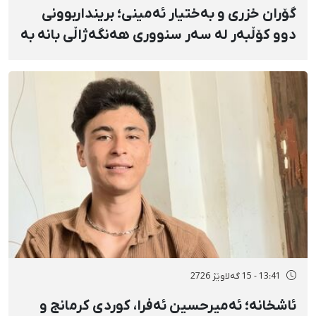
گۆران خزری و بەختیار ئەمینی؛ برینداربوونی
دوو کۆڵبەر لە سەر سنووری هەنگەژاڵی بانه بە
تەقەی ڕاستەوخۆی هێزە سەربازییەکان و
تەقینەوەی مین
13:41 - 15 گەلاوێژ 2726
ئاشخانە؛ ئەمیرحسین ئەفرا، کوردی کرمانج و