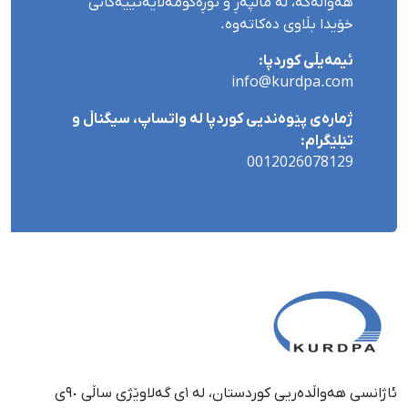
هەواڵەکە، لە ماڵپەڕ و تۆڕەکۆمەڵایەتییەکانی
خۆیدا بڵاوی دەکاتەوە.
ئیمەیڵی کوردپا:
info@kurdpa.com
ژمارەی پێوەندیی کوردپا لە واتساپ، سیگناڵ و
تێلێگرام:
0012026078129
ئاژانسی هەواڵدەریی کوردستان، لە ١ی گەلاوێژی ساڵی ٩٠ی