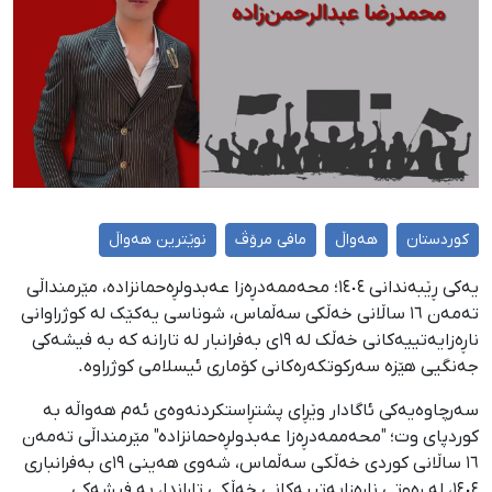
کوردستان
هەواڵ
مافی مرۆڤ
نوێترین هەواڵ
یەکی ڕێبەندانی ١٤٠٤؛ محەممەدڕەزا عەبدولڕەحمانزادە، مێرمنداڵی
تەمەن ١٦ ساڵانی خەڵکی سەڵماس، شوناسی یەکێک لە کوژراوانی
ناڕەزایەتییەکانی خەڵک لە ١٩ی بەفرانبار لە تارانە کە بە فیشەکی
جەنگیی هێزە سەرکوتکەرەکانی کۆماری ئیسلامی کوژراوە.
سەرچاوەیەکی ئاگادار وێڕای پشتڕاستکردنەوەی ئەم هەواڵە بە
کوردپای وت؛ "محەممەدڕەزا عەبدولڕەحمانزادە" مێرمنداڵی تەمەن
١٦ ساڵانی کوردی خەڵكی سەڵماس، شەوی هەینی ١٩ی بەفرانباری
١٤٠٤، لە ڕەوتی ناڕەزایەتییەکانی خەڵكی تاراندا، بە فیشەکی