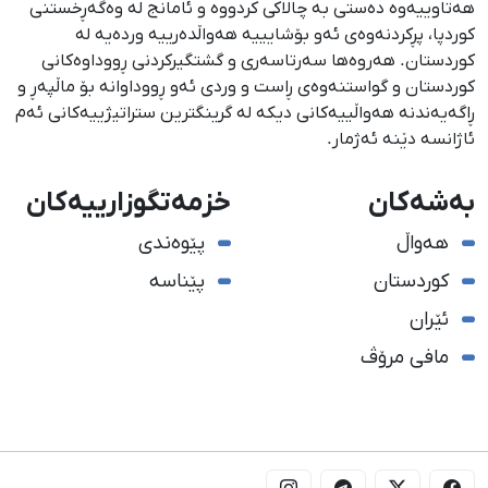
هەتاوییەوە دەستی بە چالاکی کردووە و ئامانج لە وەگەڕخستنی
كوردپا، پڕكردنەوەی ئەو بۆشایییە هەواڵدەرییە وردەیە لە
كوردستان. هەروەها سەرتاسەری و گشتگیركردنی ڕووداوەكانی
كوردستان و گواستنەوەی ڕاست و وردی ئەو ڕووداوانە بۆ ماڵپەڕ و
ڕاگەیەندنە هەواڵییەكانی دیكە لە گرینگترین ستراتیژییەكانی ئەم
ئاژانسە دێنە ئەژمار.
بەشەکان
خزمەتگوزارییەکان
هەواڵ
پێوەندی
کوردستان
پێناسە
ئێران
مافی مرۆڤ