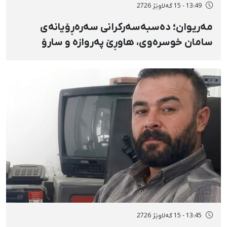
13:49 - 15 گەلاوێژ 2726
مەریوان؛ دەسبەسەرکرانی سەرەڕۆیانەی
سامان خوسرەوی، هاوڕێ پەروازە و سارۆ
ڕەوشەنی لەلایەن هێزە ئەمنییەکان و
گواستنەوەیان بۆ شوێنێکی نادیار
13:45 - 15 گەلاوێژ 2726