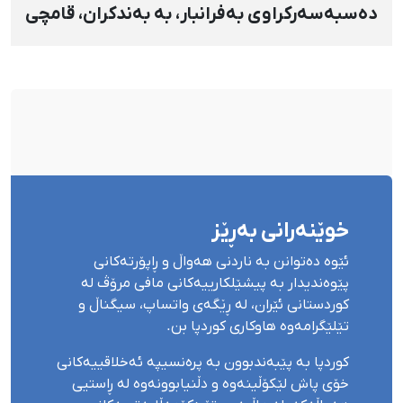
دەسبەسەرکراوی بەفرانبار، بە بەندکران، قامچی
و پێبژاردنی نەختی سزا درا
خوێنەرانی بەڕێز
ئێوە دەتوانن بە ناردنی هەواڵ و ڕاپۆرتەکانی
پێوەندیدار بە پیشێلکارییەکانی مافی مرۆڤ لە
کوردستانی ئێران، لە ڕێگەی واتساپ، سیگناڵ و
تێلێگرامەوە هاوکاری کوردپا بن.
کوردپا بە پێبەندبوون بە پرەنسیپە ئەخلاقییەکانی
خۆی پاش لێکۆڵینەوە و دڵنیابوونەوە لە ڕاستیی