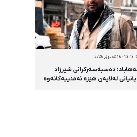
13:43 - 16 گەلاوێژ 2726
هاباد؛ دەسبەسەرکرانی شێرزاد
یانیانی لەلایەن هێزە ئەمنییەکانەوە
ڕاگواستنی بۆ شوێنێکی ناڕوون