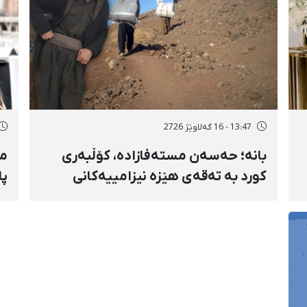
13:47 - 16 گەلاوێژ 2726
بانه؛ حەسەن مستەفازادە، کۆڵبەری
مە
کورد بە تەقەی هێزە نیزامییەکانی
پا
حکوومەت بەسەختی بریندار بوو
و 