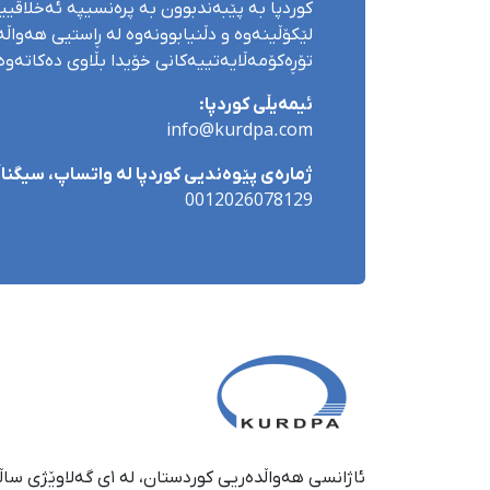
کوردپا بە پێبەندبوون بە پرەنسیپە ئەخلاقی
لێکۆڵینەوە و دڵنیابوونەوە لە ڕاستیی هەواڵەک
تۆڕەکۆمەڵایەتییەکانی خۆیدا بڵاوی دەکاتەوە
ئیمەیڵی کوردپا:
info@kurdpa.com
ژمارەی پێوەندیی کوردپا لە واتساپ، سیگناڵ 
0012026078129