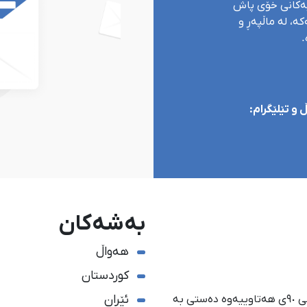
یەکانی خۆی پاش
ە، لە ماڵپەڕ و
.
و تێلێگرام:
بەشەکان
هەواڵ
کوردستان
ئێران
ئاژانسی هەواڵدەریی کوردستان، لە ١ی گەلاوێژی ساڵی ٩٠ی هەتاوییەوە دەستی بە