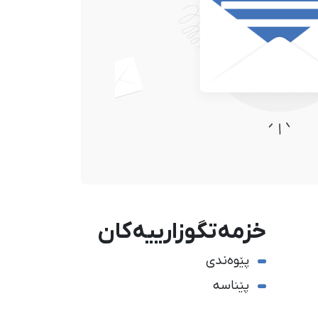
خزمەتگوزارییەکان
پێوەندی
پێناسە