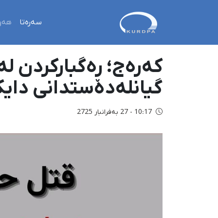
سەرەتا
هەو
کەرەج؛ ڕەگبارکردن ل
گیانلەدەستدانی دایک
10:17 - 27 بەفرانبار 2725