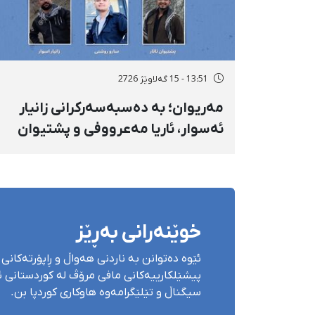
13:51 - 15 گەلاوێژ 2726
مەریوان؛ بە دەسبەسەرکرانی زانیار
ئەسوار، ئاریا مەعرووفی و پشتیوان
تاتار ژمارەی دەسبەسەرکراوانی
سەرەڕۆیانە لە ئاوایی «نێ» بۆ شەش
کەس زیادی کرد
خوێنەرانی بەڕێز
ئێوە دەتوانن بە ناردنی هەواڵ و ڕاپۆرتەکانی 
پیشێلکارییەکانی مافی مرۆڤ لە کوردستانی ئێ
سیگناڵ و تێلێگرامەوە هاوکاری کوردپا بن.