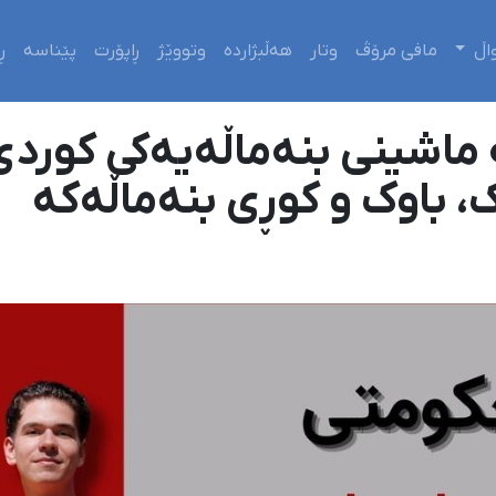
اڵ
مافی مرۆڤ
وتار
هەڵبژاردە
وتووێژ
ڕاپۆرت
پێناسە
ڕ
ە ماشینی بنەماڵەیەکی کورد
، باوک و کوڕی بنەماڵەکە