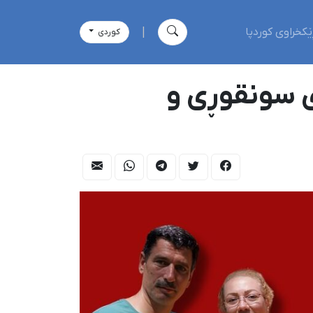
ێکخراوی کوردپا
|
كوردی
ی سونقوڕی و