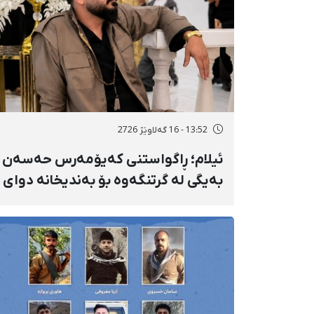
13:52 - 16 گەلاوێژ 2726
ئیلام؛ ڕاگواستنی کەیۆمەرس حەسەن
بەیگی لە گرتنگەوە بۆ بەندیخانە دوای
١٦ ڕۆژ دەسبەسەرکرانی سەرەڕۆیانە و
توندوتیژانە