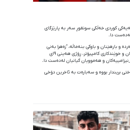
مییەکانەوە لە کەرەج، بنەماڵەیەکی کوردی خەڵکی سونقوڕ سەر بە پارێزگای
لەدەست دا.
ەن مستەفەوی" تەمەن ٥٥ ساڵان، خانەنشینکراوی پەروەردە و بارهێنان و باوکی بنەماڵە، "زەهرا بەنی
عامریان" تەمەن٤٨ ساڵان و دایکی بنەماڵە و خانەنشینکراوی دابینکردنی کۆمەڵایەتی و "دانیال مستەفەوی" تەمەن ١٩ ساڵان و خوێندکاری کامپیۆتر، ڕۆژی هەینی ١٩ی
تی بریندار بووە و سەبارەت بە ئاخرین دۆخی