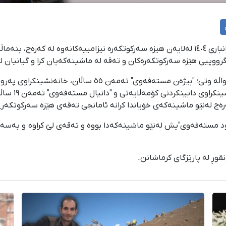
٢٥ی بەفرانباری ١٤٠٤؛ لە کوشتاری خوێناویی ١٩ی بەفرانباری ١٤٠٤ لەلایەن هیزە سەرکوتکەرە نیزا
رووپیی هێزە سەرکوتکەرەکان و تەقە لە ماشینەکەیان کرا و گیانیان 
سەرچاوەیەکی ئاگادار بە پشتڕاستکردنەوەی ئەم هەواڵە وتی؛ "بیژ
ود مستەفەوی"یش لەنێو ماشینەکەدا بووە و تەقەی لێ کراوە و بەسەخ
وڕ لە پارێزگای کرماشانن.