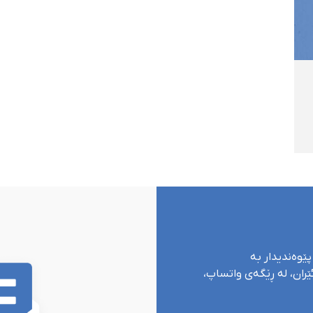
پێوەندیدار بە
ران، لە ڕێگەی واتساپ،