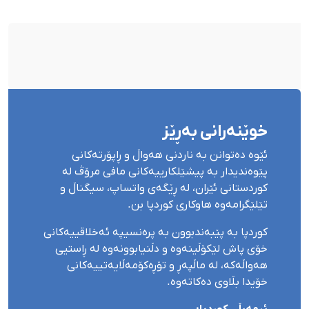
بۆ شەش کەس زیادی کرد
خوێنەرانی بەڕێز
ئێوە دەتوانن بە ناردنی هەواڵ و ڕاپۆرتەکانی
پێوەندیدار بە پیشێلکارییەکانی مافی مرۆڤ لە
کوردستانی ئێران، لە ڕێگەی واتساپ، سیگناڵ و
تێلێگرامەوە هاوکاری کوردپا بن.
کوردپا بە پێبەندبوون بە پرەنسیپە ئەخلاقییەکانی
خۆی پاش لێکۆڵینەوە و دڵنیابوونەوە لە ڕاستیی
هەواڵەکە، لە ماڵپەڕ و تۆڕەکۆمەڵایەتییەکانی
خۆیدا بڵاوی دەکاتەوە.