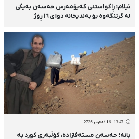
ئیلام؛ ڕاگواستنی کەیۆمەرس حەسەن بەیگی
لە گرتنگەوە بۆ بەندیخانە دوای ١٦ ڕۆژ
دەسبەسەرکرانی سەرەڕۆیانە و توندوتیژانە
13:47 - 16 گەلاوێژ 2726
بانه؛ حەسەن مستەفازادە، کۆڵبەری کورد بە