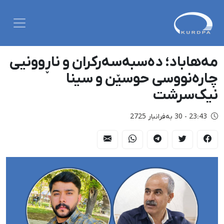
مەهاباد؛ دەسبەسەرکران و ناڕوونیی
چارەنووسی حوسێن و سینا
نیک‌سرشت
23:43 - 30 بەفرانبار 2725