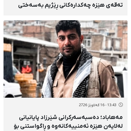
تەقەی هێزە چەکدارەکانی ڕێژیم بەسەختی
بریندار بوو
13:43 - 16 گەلاوێژ 2726
مەهاباد؛ دەسبەسەرکرانی شێرزاد پایانیانی
لەلایەن هێزە ئەمنییەکانەوە و ڕاگواستنی بۆ