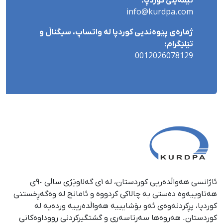
ئیمەیڵی کوردپا:
info@kurdpa.com
ژمارەی پێوەندیی کوردپا لە واتساپ، سیگناڵ و
تێلێگرام:
0012026078129
ئاژانسی هەواڵدەریی کوردستان، لە ١ی گەلاوێژی ساڵی ٩٠ی
هەتاوییەوە دەستی بە چالاکی کردووە و ئامانج لە وەگەڕخستنی
كوردپا، پڕكردنەوەی ئەو بۆشایییە هەواڵدەرییە وردەیە لە
كوردستان. هەروەها سەرتاسەری و گشتگیركردنی ڕووداوەكانی