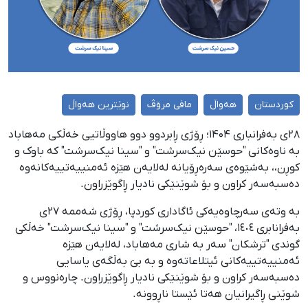
کوردستان
هەواڵ
مافی مرۆڤ
نوێترین هەواڵ
۲۸ی بەفرانباری ۱۴۰۴؛ ڕۆژی ڕابردوو دوو هاووڵاتیی خەڵكی مەهاباد
بە ناوەکانی "حوسێن نیک‌سرشت" و "سینا نیک‌سرشت" کە باوک و
کوڕن،، بەشێوەی سەرەڕۆیانە لەلایەن هێزە ئەمنییەتییەکانەوە
دەسبەسەر کراون و بۆ شوێنێکی نادیار ڕاگوێزراون.
بە وتەی سەرچاوەیەکی ئاگاداری کوردپا، ڕۆژی شەممە ٢٧ی
بەفرانابری ١٤٠٤، "حوسێن نیک‌سرشت" و "سینا نیک‌سرشت" خەڵکی
گوندی "ترشکان" سەر بە شاری مەهاباد، لەلایەن هێزە
ئەمنییەتییەکانی ئیتلاعاتەوە و بە بێ بەڵگەی یاسایی
دەسبەسەر کراون و بۆ شوێنێکی نادیار ڕاگوێزراون. چارەنووس و
شوێنی ڕاگیرانیان هەتا ئێستا ناڕوونە.