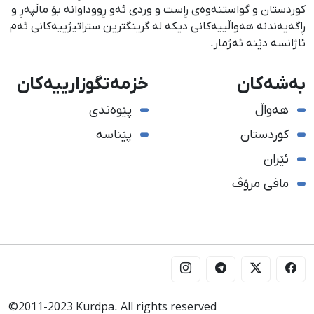
كوردستان و گواستنەوەی ڕاست و وردی ئەو ڕووداوانە بۆ ماڵپەڕ و
ڕاگەیەندنە هەواڵییەكانی دیكە لە گرینگترین ستراتیژییەكانی ئەم
ئاژانسە دێنە ئەژمار.
بەشەکان
خزمەتگوزارییەکان
هەواڵ
پێوەندی
کوردستان
پێناسە
ئێران
مافی مرۆڤ
©2011-2023 Kurdpa. All rights reserved