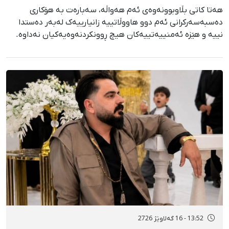
هەتا کاتی بڵاوبوونەوەی ئەم هەواڵە، سەبارەت بە هۆکاری
دەسبەسەرکرانی ئەم دوو هاووڵاتییە زانیارییەک لەبەر دەستدا
نییە و هێزە ئەمنییەتییەکان هیچ ڕوونکردنەوەیەکیان نەداوە.
13:52 - 16 گەلاوێژ 2726