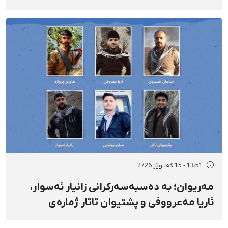
شوێنێکی ناڕوون
13:51 - 15 گەلاوێژ 2726
مەریوان؛ بە دەسبەسەرکرانی زانیار ئەسوار،
ئاریا مەعرووفی و پشتیوان تاتار ژمارەی
دەسبەسەرکراوانی سەرەڕۆیانە لە ئاوایی «نێ»