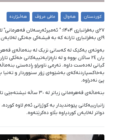
کوردستان
هەواڵ
مافی مرۆڤ
هەڵبژاردە
١٩ی بەفرانباری تارانە کە بە فیشەکی جەنگی لەلایەن هێزەکانی سەرکوتی کۆماری ئیسلامییەوە کوژراوە.
گیانی لەدەست داوە. تەرمی ناوبراو ڕادەستی بنەماڵە
بەخاکسپاردنەکەی بەشێوەی زۆر سنووردار و تەنیا ب
پێ نەدراوە.
بنەماڵەی قەهرەمانی زیاتر لە ٣٠ ساڵە نیشتەجێی تارانن و باوکی ناوبراو "جەلال" کرێکاری دەکات. ئەمیرئەرسەلان قەهرمانی لە تاران لەدایک بووە.
زانیارییەکانی پێوەندیدار بە کوژرانی ئەم لاوە کوردە
دواتر لەلایەن کوردپاوە بڵاو دەکرێتەوە.