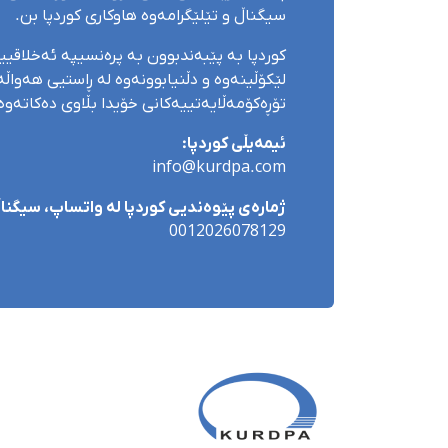
سیگناڵ و تێلێگرامەوە هاوکاری کوردپا بن.
کوردپا بە پێبەندبوون بە پرەنسیپە ئەخلاقی
لێکۆڵینەوە و دڵنیابوونەوە لە ڕاستیی هەواڵەک
تۆڕەکۆمەڵایەتییەکانی خۆیدا بڵاوی دەکاتەوە
ئیمەیڵی کوردپا:
info@kurdpa.com
ژمارەی پێوەندیی کوردپا لە واتساپ، سیگناڵ 
0012026078129