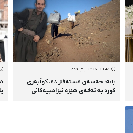
13:47 - 16 گەلاوێژ 2726
بانه؛ حەسەن مستەفازادە، کۆڵبەری
مە
کورد بە تەقەی هێزە نیزامییەکانی
پا
حکوومەت بەسەختی بریندار بوو
و 