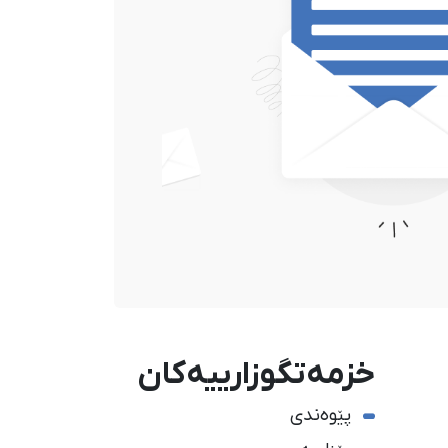
خزمەتگوزارییەکان
پێوەندی