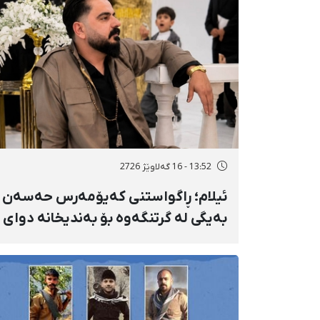
13:52 - 16 گەلاوێژ 2726
ئیلام؛ ڕاگواستنی کەیۆمەرس حەسەن
بەیگی لە گرتنگەوە بۆ بەندیخانە دوای
١٦ ڕۆژ دەسبەسەرکرانی سەرەڕۆیانە و
توندوتیژانە