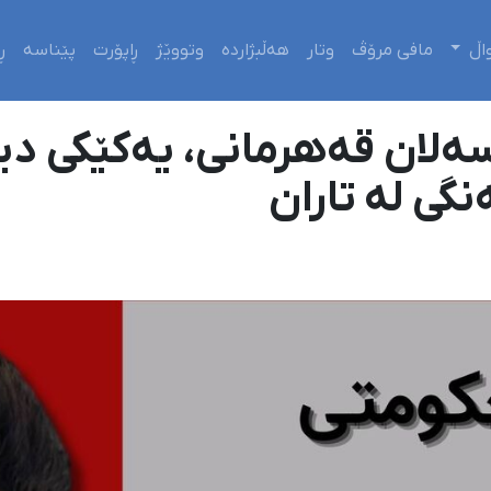
اڵ
مافی مرۆڤ
وتار
هەڵبژاردە
وتووێژ
ڕاپۆرت
پێناسە
ڕ
سەلان قەهرمانی، یەکێکی دیک
گی لە تاران