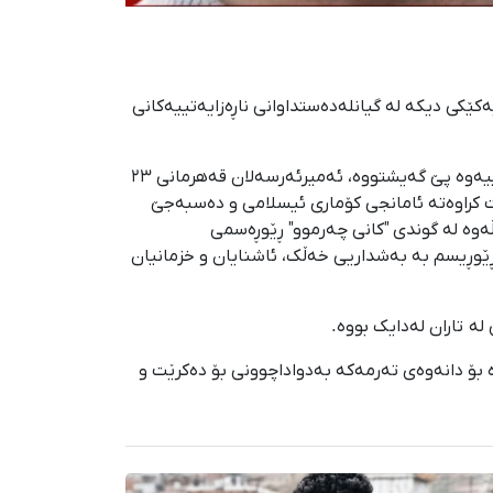
نیشتووی تاران، شوناسی یەکێکی دیکە لە گیانلەدەستداوانی ناڕەزایەتییەکانی
بەوتەی یەکێک لە کەسانی نزیک لە بنەماڵەی قەهرەمانی کە هەواڵی گیانلەدەستدانی ناوبراوی لە ڕێگەی پێوەندیی تلفۆنییەوە پێ گەیشتووە، ئەمیرئەرسەلان قەهرمانی ٢٣
باری ١٤٠٤، بە فیشەکی جەنگیی هێزەکانی سەرکوت کراوەتە ئامانجی کۆماری ئیسلامی و دەسبەجێ
ڵەوە لە گوندی "کانی چەرموو" ڕێوڕەسمی
ێوڕيسم بە بەشداریی خەڵک، ئاشنایان و خزمانیان
ارە بۆ دانەوەی تەرمەکە بەدواداچوونی بۆ دەکرێت و