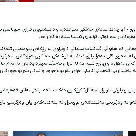
۲۷ی بەفرانباری ۱۴۰۴؛ " ئەمیرئەرسەلان قەهرمانی" لاوی ٢٠ و چەند ساڵەی خەڵكی دیواندەرە و دا
یان ٢٤ ساڵان بووە و لە ناڕەزایەتییەکانی خەڵکی تاران لە شەوی ١٩ی بەفران
کەی نەکراوە و ڕوون نییە کە لە تاران بەخاک سپێرداوە یان نا. بەم حا
ە بەشداریی کەسانی نزیکی خۆی بەڕێوە چووە و ئیزنی بەڕێوەچوونی ڕ
، لەوانە وەرگرتنی بەڵێننامەی نووسراو لە بنەماڵەکەی یان وەرگرتنی پ