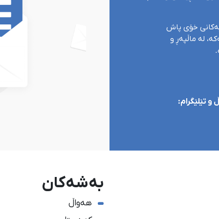
یەکانی خۆی پاش
ە، لە ماڵپەڕ و
.
و تێلێگرام:
بەشەکان
هەواڵ