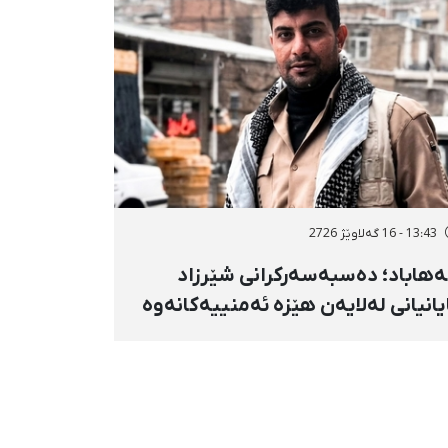
13:43 - 16 گەلاوێژ 2726
هاباد؛ دەسبەسەرکرانی شێرزاد
یانیانی لەلایەن هێزە ئەمنییەکانەوە
ڕاگواستنی بۆ شوێنێکی ناڕوون