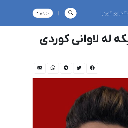
ێکخراوی کوردپا
|
كوردی
ە لە لاوانی کوردی