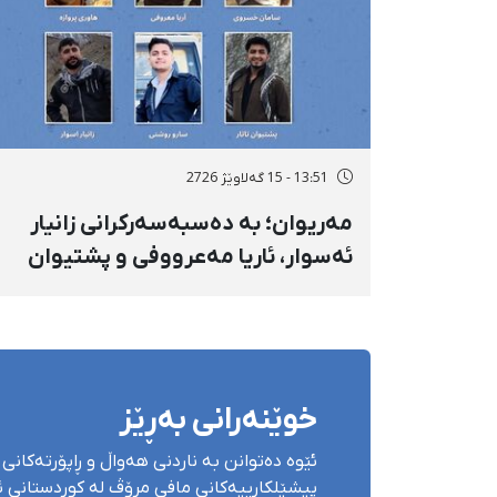
13:51 - 15 گەلاوێژ 2726
مەریوان؛ بە دەسبەسەرکرانی زانیار
ئەسوار، ئاریا مەعرووفی و پشتیوان
تاتار ژمارەی دەسبەسەرکراوانی
سەرەڕۆیانە لە ئاوایی «نێ» بۆ شەش
کەس زیادی کرد
خوێنەرانی بەڕێز
ئێوە دەتوانن بە ناردنی هەواڵ و ڕاپۆرتەکانی 
پیشێلکارییەکانی مافی مرۆڤ لە کوردستانی ئێ