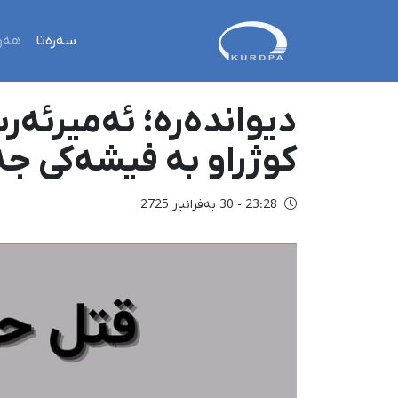
سەرەتا
هەو
دیواندەره؛ ئەمیرئەر
کوژراو بە فیشەکی جەن
23:28 - 30 بەفرانبار 2725