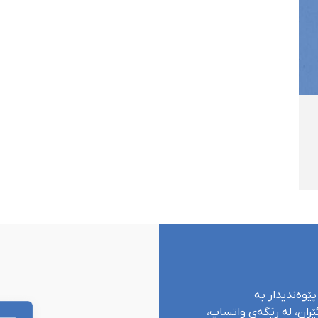
پێوەندیدار بە
ران، لە ڕێگەی واتساپ،