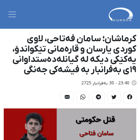
کرماشان؛ سامان فەتاحی، لاوی
کوردی یارسان و قارەمانی تێکواندۆ،
یەکێکی دیکە لە گیانلەدەستداوانی
١٩ی بەفرانبار بە فیشەکی جەنگی
23:40 - 30 بەفرانبار 2725