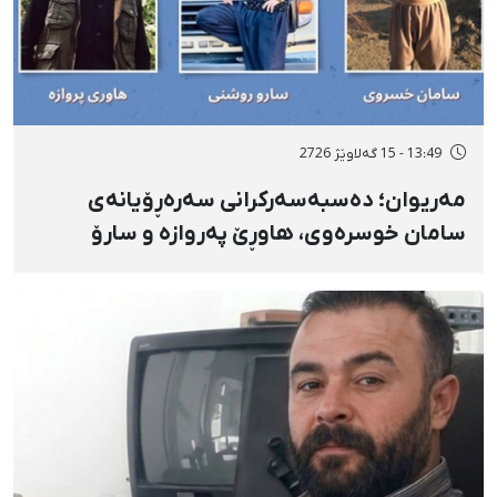
13:49 - 15 گەلاوێژ 2726
مەریوان؛ دەسبەسەرکرانی سەرەڕۆیانەی
سامان خوسرەوی، هاوڕێ پەروازە و سارۆ
ڕەوشەنی لەلایەن هێزە ئەمنییەکان و
گواستنەوەیان بۆ شوێنێکی نادیار