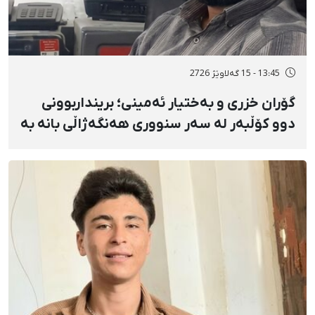
13:45 - 15 گەلاوێژ 2726
گۆران خزری و بەختیار ئەمینی؛ برینداربوونی
دوو کۆڵبەر لە سەر سنووری هەنگەژاڵی بانه بە
تەقەی ڕاستەوخۆی هێزە سەربازییەکان و
تەقینەوەی مین