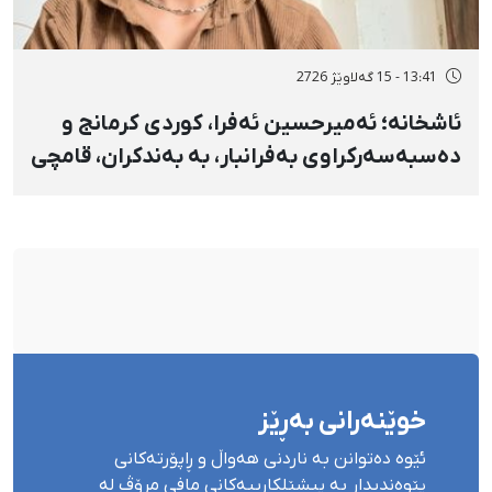
13:41 - 15 گەلاوێژ 2726
ئاشخانە؛ ئەمیرحسین ئەفرا، کوردی کرمانج و
دەسبەسەرکراوی بەفرانبار، بە بەندکران، قامچی
و پێبژاردنی نەختی سزا درا
خوێنەرانی بەڕێز
ئێوە دەتوانن بە ناردنی هەواڵ و ڕاپۆرتەکانی
پێوەندیدار بە پیشێلکارییەکانی مافی مرۆڤ لە