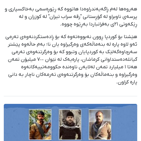
هەروەها لەم ڕاگەیەندراوەدا هاتووە کە ڕێوڕەسمی بەخاکسپاری و
پرسەی ناوبراو لە گۆڕستانی "رقە سراب تیران" لە کوزران و لە
ڕێکەوتی ٢١ی بەفرانباردا بەڕێوە چووە.
هێشتا بۆ کوردپا ڕوون نەبووەتەوە کە بۆ ڕادەستکردنەوەی تەرمی
ئەو لاوە پارە لە بنەماڵەکەی وەرگیراوە یان نا؛ بەم حاڵەوە پێشتر
سەرچاوەگەلێک بە کوردپایان وتبوو کە بۆ وەرگرتنەوەی تەرمی
گیانلەدەستداوانی کرماشان، پارەیەک لە نێوان ٧٠٠ میلیۆن تمەن
هەتا ١ میلیارد تمەن لەلایەن ناوەندە حکوومەتییەکانەوە
وەرگیراوە و بنەماڵەکان بۆ وەرگرتنەوەی تەرمەکان ناچار بە دانی
پارە کراون.