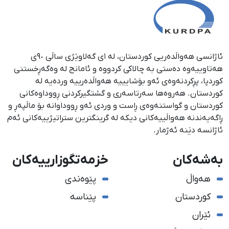
ئاژانسی هەواڵدەریی کوردستان، لە ١ی گەلاوێژی ساڵی ٩٠ی
هەتاوییەوە دەستی بە چالاکی کردووە و ئامانج لە وەگەڕخستنی
كوردپا، پڕكردنەوەی ئەو بۆشایییە هەواڵدەرییە وردەیە لە
كوردستان. هەروەها سەرتاسەری و گشتگیركردنی ڕووداوەكانی
كوردستان و گواستنەوەی ڕاست و وردی ئەو ڕووداوانە بۆ ماڵپەڕ و
ڕاگەیەندنە هەواڵییەكانی دیكە لە گرینگترین ستراتیژییەكانی ئەم
ئاژانسە دێنە ئەژمار.
بەشەکان
خزمەتگوزارییەکان
هەواڵ
پێوەندی
کوردستان
پێناسە
ئێران