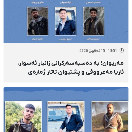
13:51 - 15 گەلاوێژ 2726
مەریوان؛ بە دەسبەسەرکرانی زانیار ئەسوار،
ئاریا مەعرووفی و پشتیوان تاتار ژمارەی
دەسبەسەرکراوانی سەرەڕۆیانە لە ئاوایی «نێ»
بۆ شەش کەس زیادی کرد