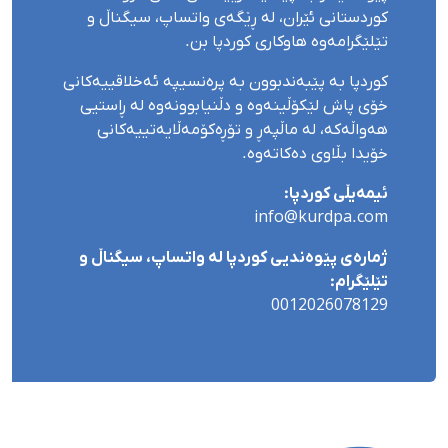
کوردستانی ئێران، لە ڕێگەی واتساپ، سیگناڵ و
تێلێگرامەوە هاوکاری کوردپا بن.
کوردپا بە پێبەندبوون بە پرەنسیپە ئەخلاقییەکانی
خۆی پاش لێکۆڵینەوە و دڵنیابوونەوە لە ڕاستیی
هەواڵەکە، لە ماڵپەڕ و تۆڕەکۆمەڵایەتییەکانی
خۆیدا بڵاوی دەکاتەوە.
ئیمەیڵی کوردپا:
info@kurdpa.com
ژمارەی پێوەندیی کوردپا لە واتساپ، سیگناڵ و
تێلێگرام:
0012026078129