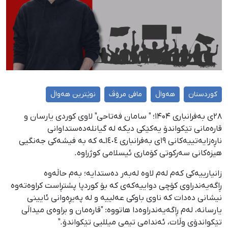
کوردستان
هەواڵ
مافی مرۆڤ
نوێترین هەواڵ
۲۸ی بەفرانباری ۱۴۰۴؛ " سامان فەتاحی" لاوی کوردی یارسان و
قارەمانی تێکواندۆ یەکێکی دیکە لە گیانلەدەستداوانی
ناڕەزایەتییەکانی ١٩ی بەفرانباری ١٤٠٤‌ـە کە بە فیشەکی جەنگیی
هیزەکانی سەرکوتی کۆماری ئیسلامی کوژراوە.
زانیارییەکی کەم لەم لاوە لەبەر دەستدایە؛ بەم حاڵەوە
ڕاگەیەندراوی کۆچی دواییەکەی کە بۆ کوردپا پشتڕاست کراوەتەوە
نیشانی دەدات کە ناوی باوکی عەلییە و لە پەیڕەوانی ئایینی
یارسانە، لەم ڕاگەیەندراوەدا هاتووە: "قارەمان و براوەی میداڵی
تێکواندۆی وڵات، ئەندامی تیمی میللیی تێکواندۆ."