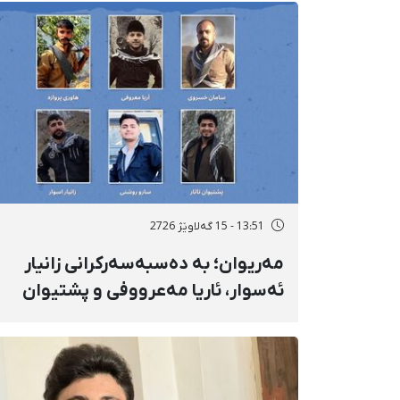
13:51 - 15 گەلاوێژ 2726
مەریوان؛ بە دەسبەسەرکرانی زانیار
ئەسوار، ئاریا مەعرووفی و پشتیوان
تاتار ژمارەی دەسبەسەرکراوانی
سەرەڕۆیانە لە ئاوایی «نێ» بۆ شەش
کەس زیادی کرد