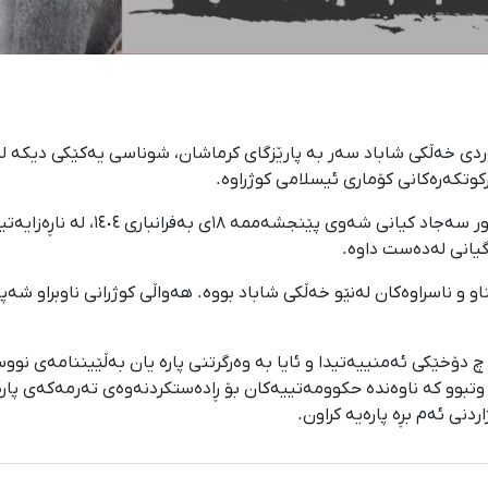
کوتکەرەکانی کۆماری ئیسلامی کوژراوە.
بەپێی ئەو ڕاپۆرتانەی کە بە کوردپا 
گیانی لەدەست داوە.
 و ناسراوەکان لەنێو خەڵکی شاباد بووە. هەواڵی کوژرانی ناوبراو شە
دۆخێکی ئەمنییەتیدا و ئایا بە وەرگرتنی پارە یان بەڵێیننامەی نووسر
ردنی ئەم بڕە پارەیە کراون.