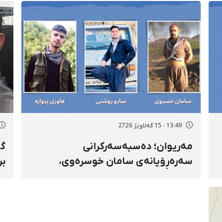
13:49 - 15 گەلاوێژ 2726
مەریوان؛ دەسبەسەرکرانی
گۆ
سەرەڕۆیانەی سامان خوسرەوی،
بر
هاوڕێ پەروازە و سارۆ ڕەوشەنی
سن
لەلایەن هێزە ئەمنییەکان و
ڕا
گواستنەوەیان بۆ شوێنێکی نادیار
تە