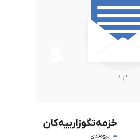
خزمەتگوزارییەکان
پێوەندی