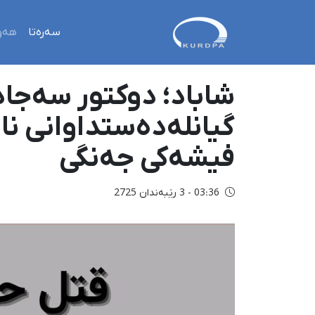
سەرەتا
هەو
شاباد؛ دوکتور سەجاد 
فیشەکی جەنگی
03:36 - 3 رێبەندان 2725