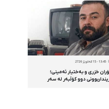
13:45 - 15 گەلاوێژ 2726
ران خزری و بەختیار ئەمینی؛
ینداربوونی دوو کۆڵبەر لە سەر
ووری هەنگەژاڵی بانه بە تەقەی
ستەوخۆی هێزە سەربازییەکان و
قینەوەی مین