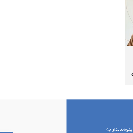
پێوەندیدار بە