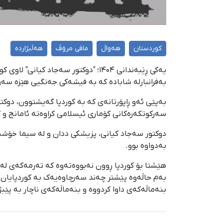
کوردستان
هەواڵ
مافی مرۆڤ
هەڵبژاردە
بەفرانبارلە شابادە کە بە فیشەکی جەنگیی هێزە سەر
سەرکوتکەرەکانی کۆماری ئیسلامی کراوەتە ئامانج و 
دوکتور سەجاد کیانی، پزیشکی ددان و لە سیما خۆشناو
بەدواوە بوو.
هێشتا بۆ کوردپا ڕوون نەبووەتەوە کە تەرمەکەی لە چ 
بنەماڵەکەی داوا کردووە و بنەماڵەکەی ناچار بە پێبژا