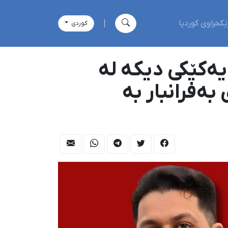
ێکخراوی کوردپا
|
كوردی
یەکێکی دیکە لە
ەدەستداوانی ناڕەزایەتییەکانی خەڵک لە ١٨ی بەفرانبار بە