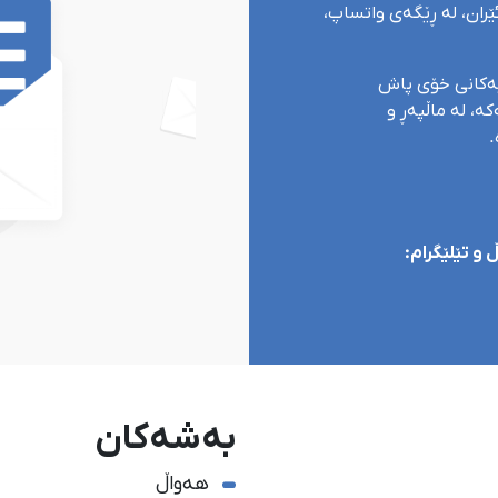
ران، لە ڕێگەی واتساپ،
یەکانی خۆی پاش
ە، لە ماڵپەڕ و
.
و تێلێگرام:
بەشەکان
هەواڵ