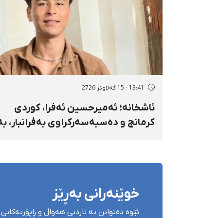
13:41 - 15 گەلاوێژ 2726
ئاشخانە؛ ئەمیرحسین ئەفرا، کوردی
کرمانج و دەسبەسەرکراوی بەفرانبار، بە
بەندکران، قامچی و پێبژاردنی نەختی
سزا درا
خوێنەرانی بەڕێز
ئێوە دەتوانن بە ناردنی هەواڵ و ڕاپۆرتەکانی 