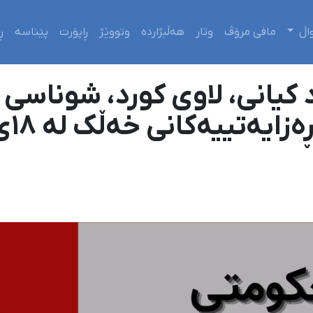
اڵ
مافی مرۆڤ
وتار
هەڵبژاردە
وتووێژ
ڕاپۆرت
پێناسە
ڕ
کیانی، لاوی کورد، شوناسی 
گیانل