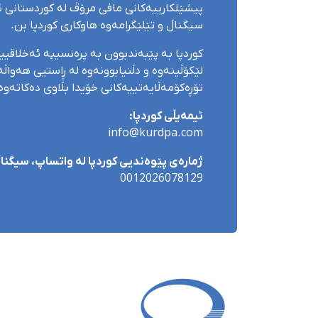
پیشێلکارییەکانی مافی مرۆڤ لە کوردستانی ئێ
سیگناڵ و تێلێگرامەوە هاوکاری کوردپا بن.
کوردپا بە پێبەندبوون بە پرەنسیپە ئەخلاقی
لێکۆڵینەوە و دڵنیابوونەوە لە ڕاستیی هەواڵەک
تۆڕەکۆمەڵایەتییەکانی خۆیدا بڵاوی دەکاتەوە
ئیمەیڵی کوردپا:
info@kurdpa.com
ژمارەی پێوەندیی کوردپا لە واتساپ، سیگناڵ 
0012026078129