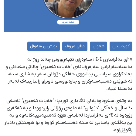
کوردستان
هەواڵ
مافی مرۆڤ
نوێترین هەواڵ
٢٧ی بەفرانباری ١٤٠٤؛ سەرەڕای تێپەڕبوونی چەند ڕۆژ لە
دەسبەسەرکرانی سەرەڕۆیانەی "خەبات ئەمیری" چالاکی مەدەنی و
بەندکراوی سیاسیی پێشووی خەڵکی دێولان سەر بە شاری سنە،
لە شوێنی دەسبەسەرکران و چارەنووسی ناوبراو زانیارییەک لەبەر
دەستدا نییە.
بە وتەی سەرچاوەیەکی ئاگاداری کوردپا؛ "خەبات ئەمیری" تەمەن
٤٠ ساڵ و خەڵکی "دێولان" لە ماوەی ڕۆژانی ڕابردوودا و بە ئەگەری
زۆرەوە لە ٢٤ی بەفرانباردا لەلایەن ‌هێزە ئەمنیەتییەکانەوە و بە
بێ بەڵگەی یاسایی لە سنە دەسبەسەر کراوە و بۆ شوینێکی نادیار
ڕاگوێزراوە.