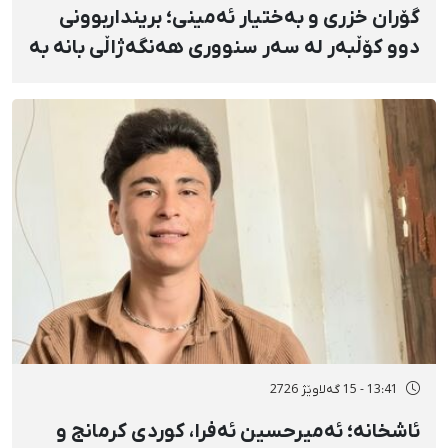
گۆران خزری و بەختیار ئەمینی؛ برینداربوونی
دوو کۆڵبەر لە سەر سنووری هەنگەژاڵی بانه بە
تەقەی ڕاستەوخۆی هێزە سەربازییەکان و
تەقینەوەی مین
13:41 - 15 گەلاوێژ 2726
ئاشخانە؛ ئەمیرحسین ئەفرا، کوردی کرمانج و