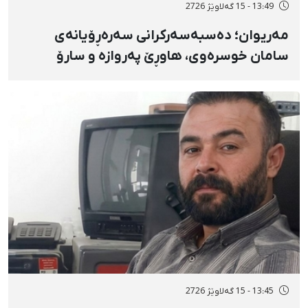
13:49 - 15 گەلاوێژ 2726
مەریوان؛ دەسبەسەرکرانی سەرەڕۆیانەی
سامان خوسرەوی، هاوڕێ پەروازە و سارۆ
ڕەوشەنی لەلایەن هێزە ئەمنییەکان و
گواستنەوەیان بۆ شوێنێکی نادیار
13:45 - 15 گەلاوێژ 2726