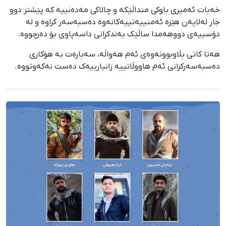
خەبات ئەمیری باوکی منداڵێکە و چالاکی مەدەنییە کە پێشتر دوو
جار لەلایەن هێزە ئەمنییەتییەکانەوە دەسبەسەر کراوە و لە
دۆسییەی دووهەمدا ساڵێک بەندکرانی داسەپاوی بۆ دەرچووە.
هەتا کاتی بڵاوبوونەوەی ئەم هەواڵە، سەبارەت بە هۆکاری
دەسبەسەرکرانی ئەم هاووڵاتییە زانیارییەک دەست نەکەوتووە.