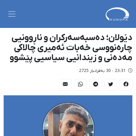
دێولان؛ دەسبەسەرکران و ناڕوونیی
چارەنووسی خەبات ئەمیری چالاکی
مەدەنی و زیندانیی سیاسیی پێشوو
23:31 - 30 بەفرانبار 2725