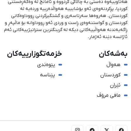
هەتاوییەوە دەستی بە چالاکی کردووە و ئامانج لە وەگەڕخستنی
كوردپا، پڕكردنەوەی ئەو بۆشایییە هەواڵدەرییە وردەیە لە
كوردستان. هەروەها سەرتاسەری و گشتگیركردنی ڕووداوەكانی
كوردستان و گواستنەوەی ڕاست و وردی ئەو ڕووداوانە بۆ ماڵپەڕ و
ڕاگەیەندنە هەواڵییەكانی دیكە لە گرینگترین ستراتیژییەكانی ئەم
ئاژانسە دێنە ئەژمار.
بەشەکان
خزمەتگوزارییەکان
هەواڵ
پێوەندی
کوردستان
پێناسە
ئێران
مافی مرۆڤ