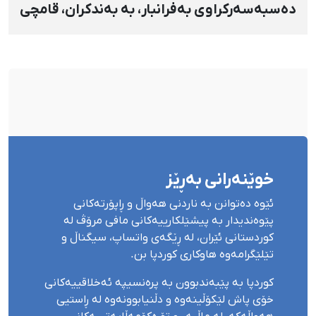
دەسبەسەرکراوی بەفرانبار، بە بەندکران، قامچی
و پێبژاردنی نەختی سزا درا
خوێنەرانی بەڕێز
ئێوە دەتوانن بە ناردنی هەواڵ و ڕاپۆرتەکانی
پێوەندیدار بە پیشێلکارییەکانی مافی مرۆڤ لە
کوردستانی ئێران، لە ڕێگەی واتساپ، سیگناڵ و
تێلێگرامەوە هاوکاری کوردپا بن.
کوردپا بە پێبەندبوون بە پرەنسیپە ئەخلاقییەکانی
خۆی پاش لێکۆڵینەوە و دڵنیابوونەوە لە ڕاستیی