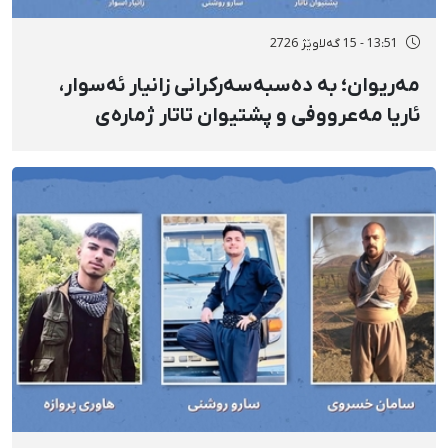
13:51 - 15 گەلاوێژ 2726
مەریوان؛ بە دەسبەسەرکرانی زانیار ئەسوار،
ئاریا مەعرووفی و پشتیوان تاتار ژمارەی
دەسبەسەرکراوانی سەرەڕۆیانە لە ئاوایی «نێ»
بۆ شەش کەس زیادی کرد