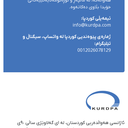
هەواڵەکە، لە ماڵپەڕ و تۆڕەکۆمەڵایەتییەکانی
خۆیدا بڵاوی دەکاتەوە.
ئیمەیڵی کوردپا:
info@kurdpa.com
ژمارەی پێوەندیی کوردپا لە واتساپ، سیگناڵ و
تێلێگرام:
0012026078129
ئاژانسی هەواڵدەریی کوردستان، لە ١ی گەلاوێژی ساڵی ٩٠ی