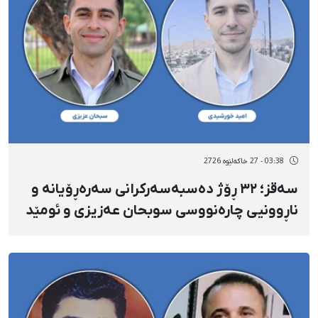
03:38 - 27 خاکەلێوه 2726
سەقز؛ ٣٢ ڕۆژ دەسبەسەرکرانی سەرەڕۆیانە و
ناڕوونیی چارەنووسی سوبحان عەزیزی و ئومێد
خۆرشیدی