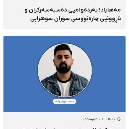
مەهاباد؛ بەردەوامیی دەسبەسەرکران و
ناڕوونیی چارەنووسی سۆران سۆهرابی
16:14 - 11 خاکەلێوه 2726