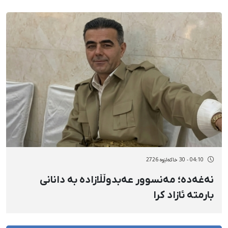
04:10 - 30 خاکەلێوه 2726
نەغەدە؛ مەنسوور عەبدوڵڵازادە بە دانانی
بارمتە ئازاد کرا