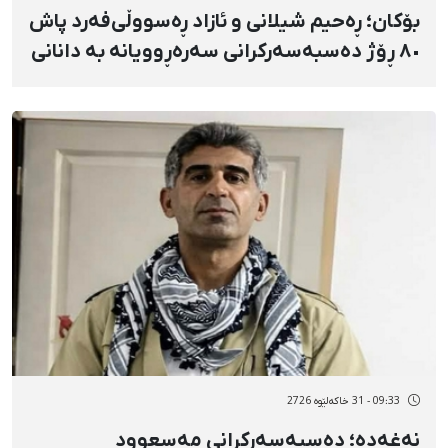
بۆکان؛ ڕەحیم شیلانی و ئازاد ڕەسووڵی‌فەرد پاش
٨٠ ڕۆژ دەسبەسەرکرانی سەرەڕوویانە بە دانانی
بارمتە ئازاد کران
09:33 - 31 خاکەلێوه 2726
نەغەدە؛ دەسبەسەرکرانی مەسعوود