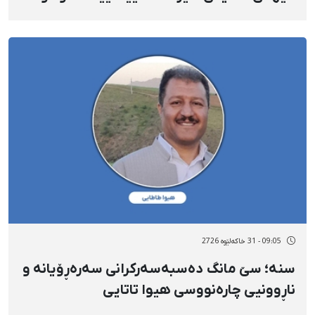
ڕاگواستنی بۆ شوێنێکی نادیار
09:05 - 31 خاکەلێوه 2726
سنه؛ سێ مانگ دەسبەسەرکرانی سەرەڕۆیانە و
ناڕوونیی چارەنووسی هیوا تاتایی