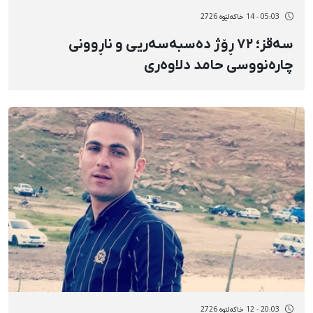
05:03 - 14 خاکەلێوه 2726
سەقز؛ ٧٢ ڕۆژ دەسبەسەریی و ناڕوونی
چارەنووسی حامد دلاوەری
20:03 - 12 خاکەلێوه 2726