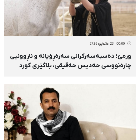
00:00 - 23 خاکەلێوه 2726
ورمێ؛ دەسبەسەرکرانی سەرەڕۆیانە و ناڕوونیی
چارەنووسی حەدیس حەقیقی، بلاگێری کورد