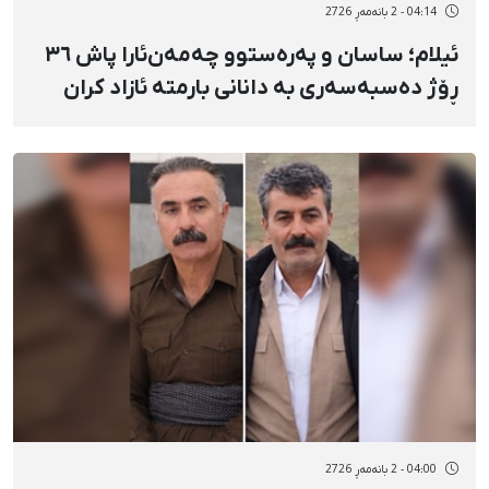
04:14 - 2 بانەمەڕ 2726
ئیلام؛ ساسان و پەرەستوو چەمەن‌ئارا پاش ٣٦
ڕۆژ دەسبەسەری بە دانانی بارمتە ئازاد کران
04:00 - 2 بانەمەڕ 2726