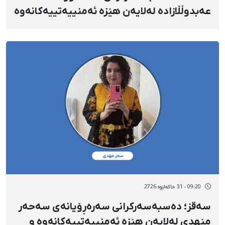
عەبدوڵڵازادە لەلایەن هێزە ئەمنییەتییەکانەوە
09:20 - 31 خاکەلێوه 2726
سەقز؛ دەسبەسەرکرانی سەرەڕۆیانەی سەحەر
مێهدی لەلایەن هێزە ئەمنییەتییەکانەوە و