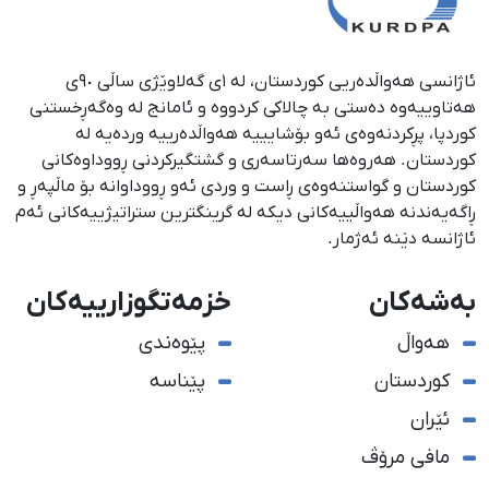
ئاژانسی هەواڵدەریی کوردستان، لە ١ی گەلاوێژی ساڵی ٩٠ی
هەتاوییەوە دەستی بە چالاکی کردووە و ئامانج لە وەگەڕخستنی
كوردپا، پڕكردنەوەی ئەو بۆشایییە هەواڵدەرییە وردەیە لە
كوردستان. هەروەها سەرتاسەری و گشتگیركردنی ڕووداوەكانی
كوردستان و گواستنەوەی ڕاست و وردی ئەو ڕووداوانە بۆ ماڵپەڕ و
ڕاگەیەندنە هەواڵییەكانی دیكە لە گرینگترین ستراتیژییەكانی ئەم
ئاژانسە دێنە ئەژمار.
بەشەکان
خزمەتگوزارییەکان
هەواڵ
پێوەندی
کوردستان
پێناسە
ئێران
مافی مرۆڤ