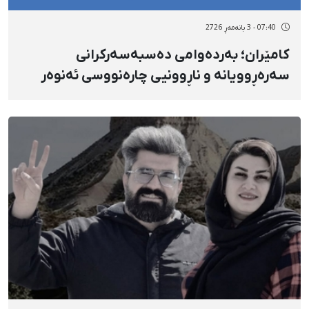
07:40 - 3 بانەمەڕ 2726
کامێران؛ بەردەوامی دەسبەسەرکرانی
سەرەڕوویانە و ناڕوونیی چارەنووسی ئەنوەر
قوربانی