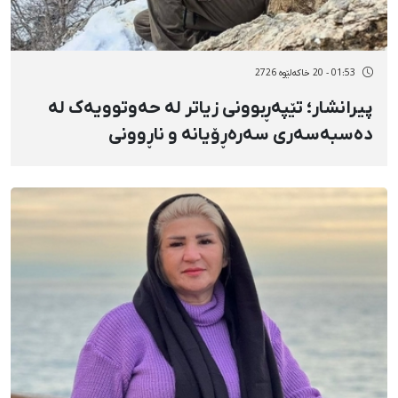
01:53 - 20 خاکەلێوه 2726
پیرانشار؛ تێپەڕبوونی زیاتر لە حەوتوویەک لە
دەسبەسەری سەرەڕۆیانە و ناڕوونی
چارەنووسی ئیبراهیم ڕەحمانی، چالاکی
ژینگەپارێز