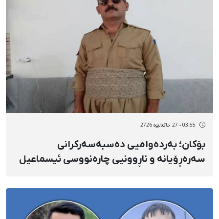
03:55 - 27 خاکەلێوه 2726
بۆکان؛ بەردەوامیی دەسبەسەرکرانی
سەرەڕۆیانە و ناڕوونیی چارەنووسی ئیسماعیل
کەریمی لە زیندانی بۆکان