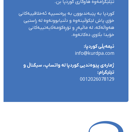
تێلێگرامەوە هاوکاری کوردپا بن.
کوردپا بە پێبەندبوون بە پرەنسیپە ئەخلاقییەکانی
خۆی پاش لێکۆڵینەوە و دڵنیابوونەوە لە ڕاستیی
هەواڵەکە، لە ماڵپەڕ و تۆڕەکۆمەڵایەتییەکانی
خۆیدا بڵاوی دەکاتەوە.
ئیمەیڵی کوردپا:
info@kurdpa.com
ژمارەی پێوەندیی کوردپا لە واتساپ، سیگناڵ و
تێلێگرام:
0012026078129