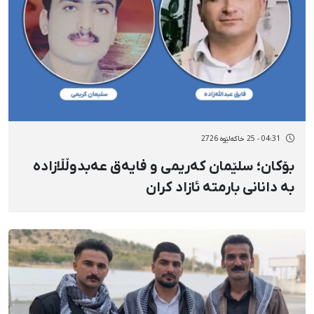
04:31 - 25 خاکەلێوه 2726
بۆکان؛ سلێمان کەریمی و فایەق عەبدوڵڵازادە
بە دانانی بارمتە ئازاد کران