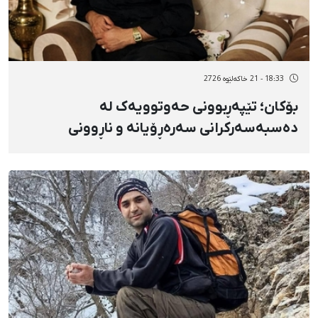
18:33 - 21 خاکەلێوه 2726
بۆکان؛ تێپەڕبوونی حەوتوویەک لە
دەسبەسەرکرانی سەرەڕۆیانە و ناڕوونی
چارەنووسی یووسف کەریمی