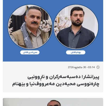
03:14 - 30 خاکەلێوه 2726
پیرانشار؛ دەسبەسەرکران و ناڕوونیی
چارەنووسی محیەدین مەعرووف‌نیا و بێهنام
مەعرووف‌‌نیا