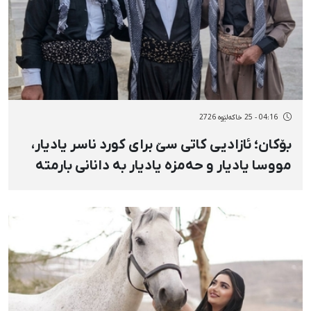
04:16 - 25 خاکەلێوه 2726
بۆکان؛ ئازادیی کاتی سێ برای کورد ناسر یادیار،
مووسا یادیار و حەمزە یادیار بە دانانی بارمتە