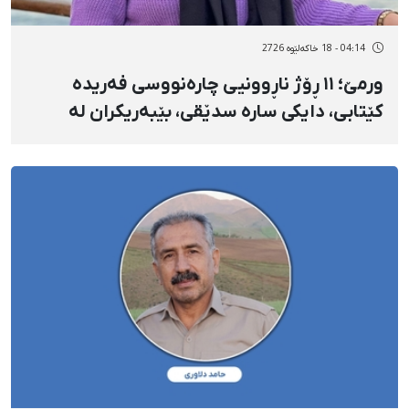
04:14 - 18 خاکەلێوه 2726
ورمێ؛ ١١ ڕۆژ ناڕوونیی چارەنووسی فەریدە
کێتابی، دایکی سارە سدێقی، بێبەریکران لە
دەستڕاگەیشتن بە ئەنسۆلین، چاوپێکەوتن و
پارێزەر