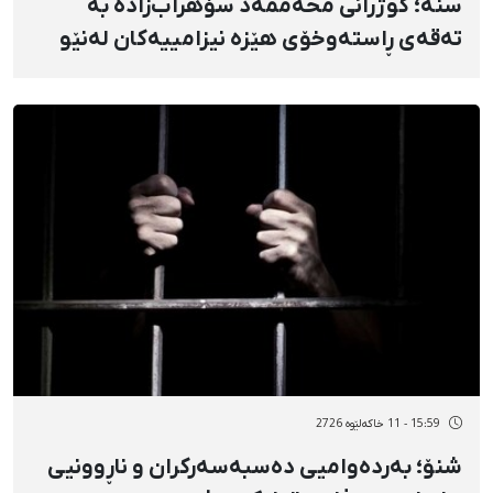
سنە؛ کوژرانی محەممەد سۆهراب‌زادە بە
تەقەی ڕاستەوخۆی هێزە نیزامییەکان لەنێو
ئۆتۆمبێلدا
15:59 - 11 خاکەلێوه 2726
شنۆ؛ بەردەوامیی دەسبەسەرکران و ناڕوونیی