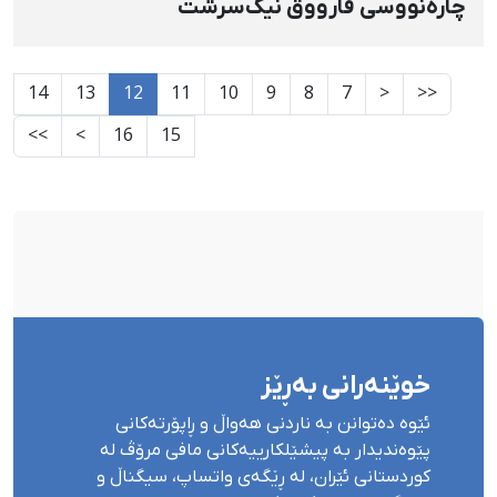
چارەنووسی فارووق نیک‌سرشت
14
13
12
11
10
9
8
7
<
<<
>>
>
16
15
خوێنەرانی بەڕێز
ئێوە دەتوانن بە ناردنی هەواڵ و ڕاپۆرتەکانی
پێوەندیدار بە پیشێلکارییەکانی مافی مرۆڤ لە
کوردستانی ئێران، لە ڕێگەی واتساپ، سیگناڵ و