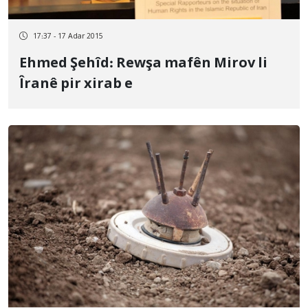
17:37 - 17 Adar 2015
Ehmed Şehîd: Rewşa mafên Mirov li
Îranê pir xirab e