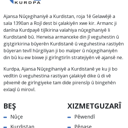
Ajansa Nûçegihaniyê a Kurdistan, roja 1ê Gelawêjê a
sala 1390an a Rojî dest bi çalakiyên xwe kir. Armanc ji
danîna Kurdpayê tijîkirina valahiya nûçegihaniyê li
Kurdistanê bû. Herwisa armanceke din jî veguhestin û
giştgirkirina bûyerên Kurdistanê û veguhestina rastiyên
bûyeran tevlî hûrgiliyan ji bo malper û nûçegihaniyên
din bû ku ew bixwe ji girîngtirîn stratejiyên vê ajansê ne.
Kurdpa, Ajansa Nûçegihaniyê a Kurdistanê ye ku ji bo
vedîtin û veguhestina rastiyan çalakiyê dike û di vê
pêxemê de girîngiyeke tam dide pirensîp û bingehên
exlaqî û mirovî.
BEŞ
XIZMETGUZARÎ
Nûçe
Pêwendî
Kurdistan
Pênase