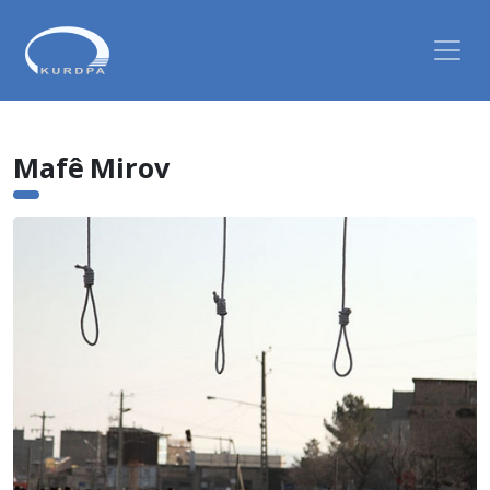
Mafê Mirov