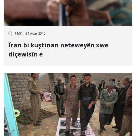
11:01 - 24 Adar 2015
Îran bi kuştinan neteweyên xwe
diçewisîn e