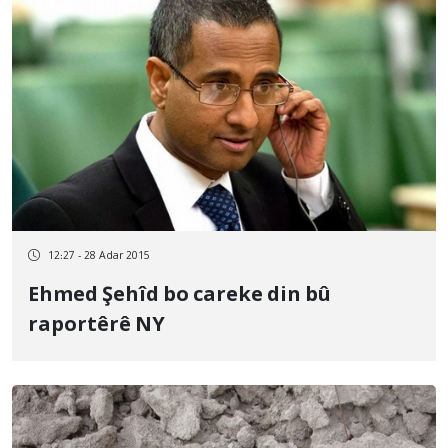
12:27 - 28 Adar 2015
Ehmed Şehîd bo careke din bû
raportêrê NY