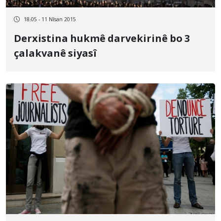
18:05 - 11 Nîsan 2015
Derxistina hukmê darvekirinê bo 3
çalakvanê siyasî