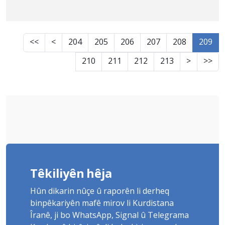
<<
<
204
205
206
207
208
209
210
211
212
213
>
>>
Têkiliyên hêja
Hûn dikarin nûçe û raporên li derheq
binpêkariyên mafê mirov li Kurdistana
Îranê, ji bo WhatsApp, Signal û Telegrama