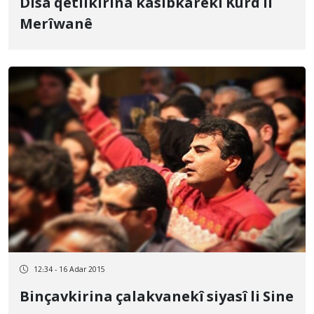
Dîsa qetilkirina kasibkarekî Kurd li
Merîwanê
12:34 - 16 Adar 2015
Binçavkirina çalakvanekî siyasî li Sine