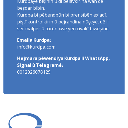
Kurdpayê bişînin û di belavkirina wan de
beşdar bibin.
Kurdpa bi pêbendbûn bi prensîbên exlaqî,
piştî kontrolkirin û pejrandina nûçeyê, dê li
ser malper û torên xwe yên civakî biweşîne.
Emaila Kurdpa:
info@kurdpa.com
Hejmara pêwendiya Kurdpa li WhatsApp,
Signal û Telegramê:
0012026078129