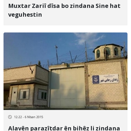
Muxtar Zariî dîsa bo zindana Sine hat
veguhestin
12:22 - 6 Nîsan 2015
Alavên parazîtdar ên bihêz li zindana