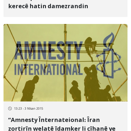
kerecê hatin damezrandin
13:23 - 3 Nîsan 2015
“Amnesty Înternateional: Îran
zortirîn welatê îdamker li cîhanê ye