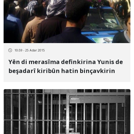
10:59 - 25 Adar 2015
Yên di merasîma definkirina Yunis de
beşadarî kiribûn hatin binçavkirin