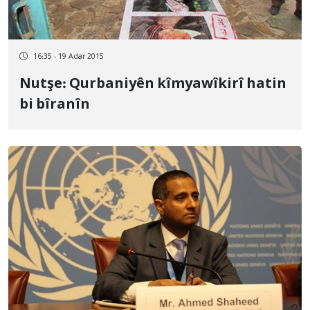
16:35 - 19 Adar 2015
Nutşe: Qurbaniyên kîmyawîkirî hatin
bi bîranîn