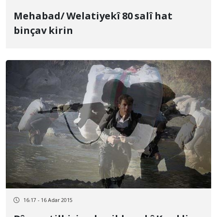
Mehabad/ Welatiyekî 80 salî hat
binçav kirin
16:17 - 16 Adar 2015