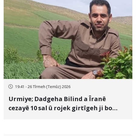
19:41 - 26 Tîrmeh (Temûz) 2026
Urmiye; Dadgeha Bilind a Îranê
cezayê 10 sal û rojek girtîgeh ji bo
Yûnis Nebîzade piştrast kir