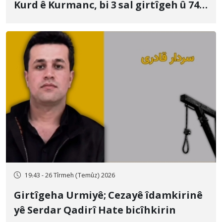
Kurd ê Kurmanc, bi 3 sal girtîgeh û 74
qamçîyan hat cezakirin
19:43 - 26 Tîrmeh (Temûz) 2026
Girtîgeha Urmiyê; Cezayê îdamkirinê
yê Serdar Qadirî Hate bicîhkirin