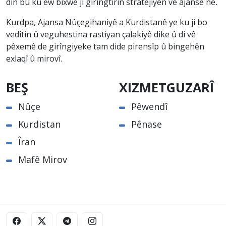
din bû ku ew bixwe ji girîngtirîn stratejiyên vê ajansê ne.
Kurdpa, Ajansa Nûçegihaniyê a Kurdistanê ye ku ji bo
vedîtin û veguhestina rastiyan çalakiyê dike û di vê
pêxemê de girîngiyeke tam dide pirensîp û bingehên
exlaqî û mirovî.
BEŞ
XIZMETGUZARÎ
Nûçe
Pêwendî
Kurdistan
Pênase
Îran
Mafê Mirov