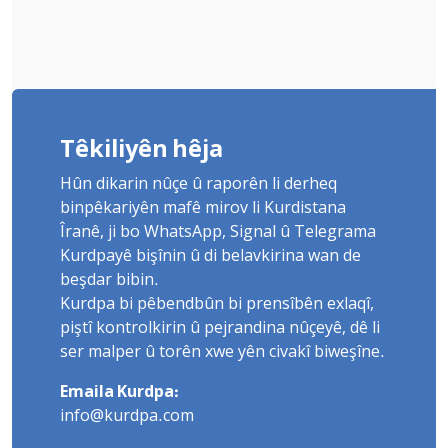
Têkiliyên hêja
Hûn dikarin nûçe û raporên li derheq
binpêkariyên mafê mirov li Kurdistana
Îranê, ji bo WhatsApp, Signal û Telegrama
Kurdpayê bişînin û di belavkirina wan de
beşdar bibin.
Kurdpa bi pêbendbûn bi prensîbên exlaqî,
piştî kontrolkirin û pejrandina nûçeyê, dê li
ser malper û torên xwe yên civakî biweşîne.
Emaila Kurdpa:
info@kurdpa.com