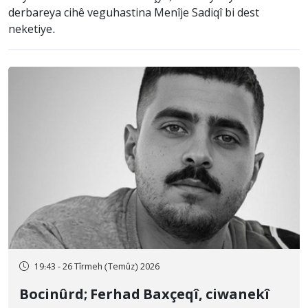
derbareya cihê veguhastina Menîje Sadiqî bi dest
neketiye.
19:43 - 26 Tîrmeh (Temûz) 2026
Bocinûrd; Ferhad Baxçeqî, ciwanekî