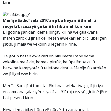
kirin.
Menîje Sadiqî sala 2010’an jî bo heyamê 3 meh û
reojekî bi cezayê girtinê hatibû mehkûmkirin
Bi gotina şahîdan, dema binçav kirina wê çalakvana
mafên zarok û jinan de, hêzên ewlekarî ên bi cilûbergên
şaxsî, ji mala wê vekolîn û lêgerîn kirine.
Tê gotin hêzên ewlekarî ên hikûmeta Îranê dema
vekolîna malê de, komek pirtûk, kelûpelên şaxsî û
herwiha kampyotêr û telefona destî a Menîjê û zarokên
wê jî ligel xwe birin.
Menîje Sadiqî bi tometa têkdana ewlekariya giştî ji riya
encamdana çalakiyên siyasî ve, 91’ roj cezayê girtinê jêre
hat pesend kirin.
Heya dema bilav bûna vê nûçyê, tu zaniyariyek