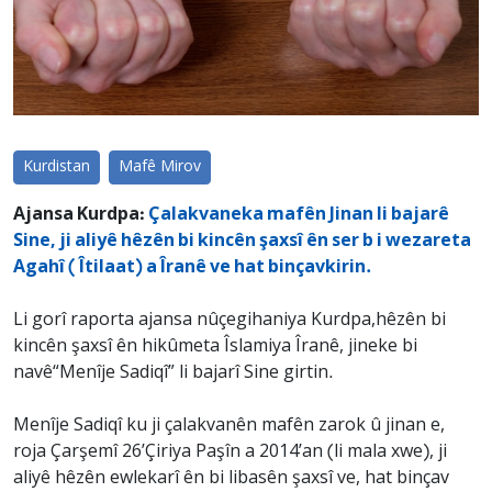
Kurdistan
Mafê Mirov
Ajansa Kurdpa:
Çalakvaneka mafên Jinan li bajarê
Sine, ji aliyê hêzên bi kincên şaxsî ên ser b i wezareta
Agahî ( Îtilaat) a Îranê ve hat binçavkirin.
Li gorî raporta ajansa nûçegihaniya Kurdpa,hêzên bi
kincên şaxsî ên hikûmeta Îslamiya Îranê, jineke bi
navê“Menîje Sadiqî” li bajarî Sine girtin.
Menîje Sadiqî ku ji çalakvanên mafên zarok û jinan e,
roja Çarşemî 26’Çiriya Paşîn a 2014’an (li mala xwe), ji
aliyê hêzên ewlekarî ên bi libasên şaxsî ve, hat binçav