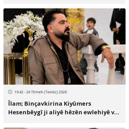
19:42 - 26 Tîrmeh (Temûz) 2026
Îlam; Binçavkirina Kiyûmers
Hesenbêygî ji aliyê hêzên ewlehiyê ve
û veguhestina wî bo cihekî nediyar