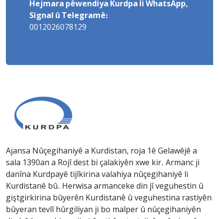
Hejmara pêwendiya Kurdpa li WhatsApp,
Signal û Telegramê:
0012026078129
Ajansa Nûçegihaniyê a Kurdistan, roja 1ê Gelawêjê a
sala 1390an a Rojî dest bi çalakiyên xwe kir. Armanc ji
danîna Kurdpayê tijîkirina valahiya nûçegihaniyê li
Kurdistanê bû. Herwisa armanceke din jî veguhestin û
giştgirkirina bûyerên Kurdistanê û veguhestina rastiyên
bûyeran tevlî hûrgiliyan ji bo malper û nûçegihaniyên