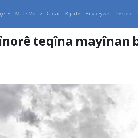
çe
Mafê Mirov
Gotar
Bijarte
Hevpeywîn
Pênase
sînorê teqîna mayînan 