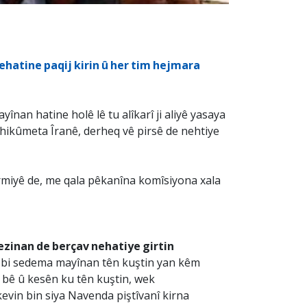
 nehatine paqij kirin û her tim hejmara
nan hatine holê lê tu alîkarî ji aliyê yasaya
 hikûmeta Îranê, derheq vê pirsê de nehtiye
Urmiyê de, me qala pêkanîna komîsiyona xala
zinan de berçav nehatiye girtin
ku bi sedema mayînan tên kuştin yan kêm
k bê û kesên ku tên kuştin, wek
evin bin siya Navenda piştîvanî kirna