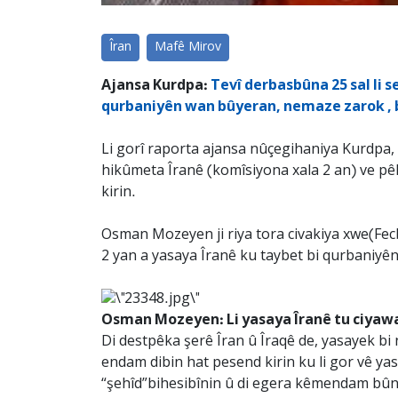
Îran
Mafê Mirov
Ajansa Kurdpa:
Tevî derbasbûna 25 sal li s
qurbaniyên wan bûyeran, nemaze zarok , b
Li gorî raporta ajansa nûçegihaniya Kurdpa, t
hikûmeta Îranê (komîsiyona xala 2 an) ve pêk
kirin.
Osman Mozeyen ji riya tora civakiya xwe(Fecb
2 yan a yasaya Îranê ku taybet bi qurbaniyê
Osman Mozeyen: Li yasaya Îranê tu ciyaw
Di destpêka şerê Îran û Îraqê de, yasayek bi
endam dibin hat pesend kirin ku li gor vê ya
“şehîd”bihesibînin û di egera kêmendam bûnê 