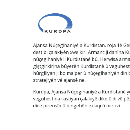
Ajansa Nûçegihaniyê a Kurdistan, roja 1ê Gel
dest bi çalakiyên xwe kir. Armanc ji danîna Ku
nûçegihaniyê li Kurdistanê bû. Herwisa arma
giştgirkirina bûyerên Kurdistanê û veguhesti
hûrgiliyan ji bo malper û nûçegihaniyên din b
stratejiyên vê ajansê ne.
Kurdpa, Ajansa Nûçegihaniyê a Kurdistanê ye 
veguhestina rastiyan çalakiyê dike û di vê p
dide pirensîp û bingehên exlaqî û mirovî.