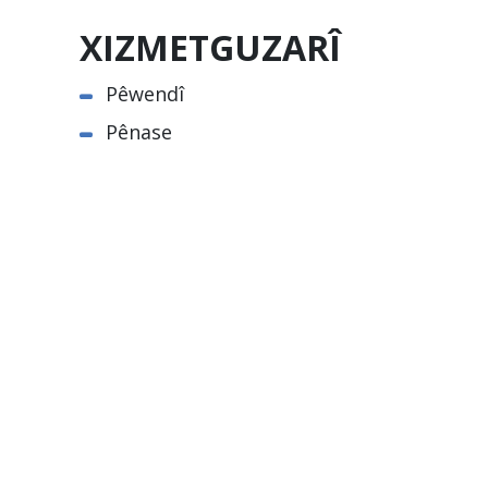
XIZMETGUZARÎ
Pêwendî
Pênase