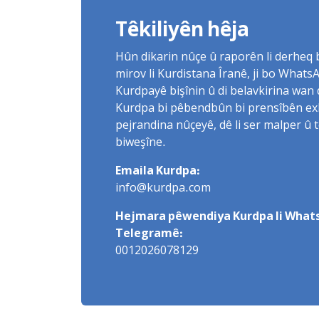
Têkiliyên hêja
Hûn dikarin nûçe û raporên li derheq
mirov li Kurdistana Îranê, ji bo What
Kurdpayê bişînin û di belavkirina wan 
Kurdpa bi pêbendbûn bi prensîbên exlaq
pejrandina nûçeyê, dê li ser malper û 
biweşîne.
Emaila Kurdpa:
info@kurdpa.com
Hejmara pêwendiya Kurdpa li Whats
Telegramê:
0012026078129