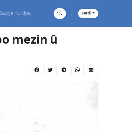
Saziya Kurdpa
|
Kurdî
bo mezin û