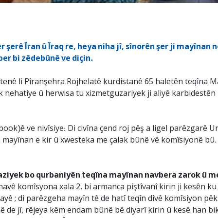
er şerê Îran û Îraq re, heya niha jî, sînorên şer ji mayînan
er bi zêdebûnê ve diçin.
enê li Pîranşehra Rojhelatê kurdistanê 65 haletên teqîna Mayî
 nehatiye û herwisa tu xizmetguzariyek ji aliyê karbidestên
ook)ê ve nivîsiye: Di civîna çend roj pêş a ligel parêzgarê 
n mayînan e kir û xwesteka me çalak bûnê vê komîsiyonê bû.
aziyek bo qurbaniyên teqîna mayînan navbera zarok û me
 navê komîsyona xala 2, bi armanca piştîvanî kirin ji kesên 
sayê ; di parêzgeha mayîn tê de hatî teqîn divê komîsiyon pê
de jî, rêjeya kêm endam bûnê bê diyarî kirin û kesê han bik