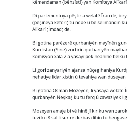
kêmendaman (bêhzîstî) yan Komîteya Alîkarî 
Di parlementoya pêştir a welatê Îran de, bir
(pêşîneya kêferî) tu nebe û bê selimandin 
Alîkarî (Îmdad) de.
Bi gotina parêzerê qurbaniyên mayînên gun
Kurdistan (Sine) zortirîn qurbaniyên mayînan
komîsyon xala 2 a yasayî pêk neanîne belkû 
Li gorî zanyariyên ajansa nûçegihaniya Kurd
nehatiye lidar xistin û tevahiya wan duseya
Bi gotina Osman Mozeyen, li yasaya welatê Îr
qurbanyên Neşkaş ku tu ferq û cawaziyek li
Mozeyen amaje bi vê hinê jî kir ku wan zarok
tevî ku 8 sal li ser re derbas dibin tu hengave