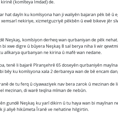
kirinê (komîteya Îmdad) de.
yar hat dayîn ku komîsyona han ji waliyên bajaran pêk bê û 
ku xemsarî nekiriye, xizmetguzriyê pêkbên û ewê bikeve j
dê Neşkaş, komîsiyon derheq wan qurbaniyan de pêk nehat.
 bi xwe digre û bûyera Neşkaş 8 sal berya niha li wir qewtm
tu alîkarya qurbanyan ne kirina û mafê wan nedane.
pa, tenê li bajarê Pîranşehrê 65 doseyên qurbaniyên mayînan
n bi bêy ku komîsyona xala 2 derbareya wan de bê encam dan,
anê de tu ferq û ciyawaziyek nav bera zarok û mezinan de li
gel mezinan, di warê teqîna mîman de nebûn.
ên gundê Neşkaş ku yarî dikirn û tu haya wan bi mayînan neb
k ji aliyê hikûmeta Îranê ve nehatine hilgirtin.