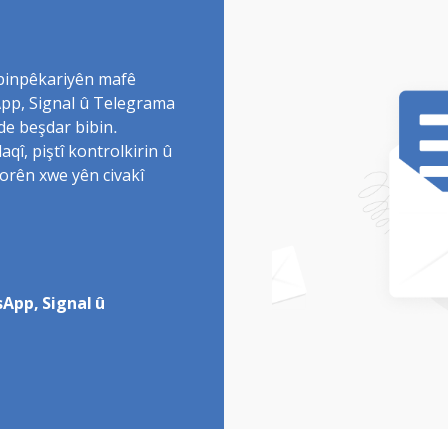
 binpêkariyên mafê
sApp, Signal û Telegrama
de beşdar bibin.
î, piştî kontrolkirin û
torên xwe yên civakî
App, Signal û