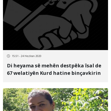
15:51 - 24 Hezîran 2020
Di heyama sê mehên destpêka îsal de
67 welatiyên Kurd hatine binçavkirin