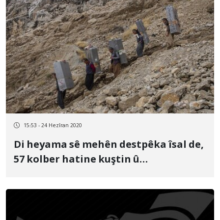
15:53 - 24 Hezîran 2020
Di heyama sê mehên destpêka îsal de,
57 kolber hatine kuştin û
birîndarkirin