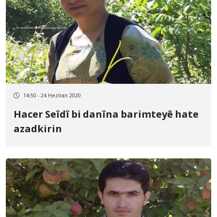
14:50 - 24 Hezîran 2020
Hacer Seîdî bi danîna barimteyê hate
azadkirin