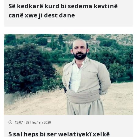
Sê kedkarê kurd bi sedema kevtinê
canê xwe ji dest dane
15:07 - 28 Hezîran 2020
5 sal heps bi ser welatiyekî xelkê