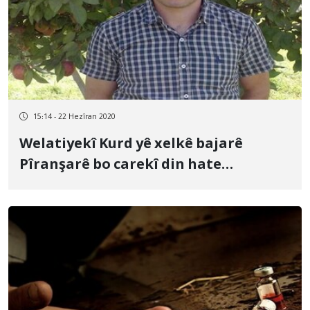
15:14 - 22 Hezîran 2020
Welatiyekî Kurd yê xelkê bajarê
Pîranşarê bo carekî din hate
binçavkirin