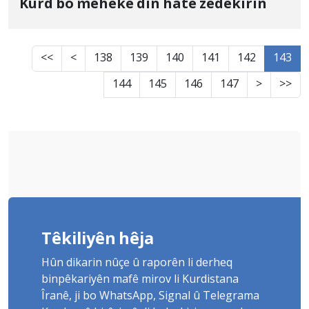
Kurd bo meheke din hate zêdekirin
<<
<
138
139
140
141
142
143
144
145
146
147
>
>>
Têkiliyên hêja
Hûn dikarin nûçe û raporên li derheq
binpêkariyên mafê mirov li Kurdistana
Îranê, ji bo WhatsApp, Signal û Telegrama