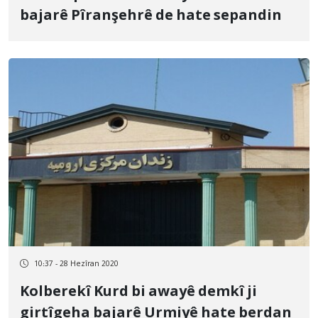
bajarê Pîranşehrê de hate sepandin
10:37 - 28 Hezîran 2020
Kolberekî Kurd bi awayê demkî ji
girtîgeha bajarê Urmiyê hate berdan