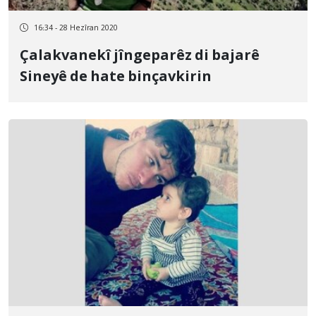
16:34 - 28 Hezîran 2020
Çalakvanekî jîngeparêz di bajarê
Sineyê de hate binçavkirin