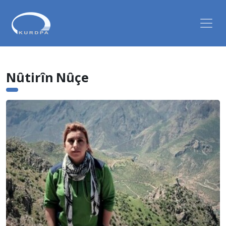
Nûtirîn Nûçe