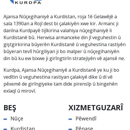
Ajansa Nûçegihaniyê a Kurdistan, roja 1ê Gelawêjê a
sala 1390an a Rojî dest bi çalakiyên xwe kir. Armanc ji
danîna Kurdpayê tijîkirina valahiya nûçegihaniyê li
Kurdistanê bû. Herwisa armanceke din jî veguhestin û
giştgirkirina bûyerên Kurdistanê û veguhestina rastiyên
bûyeran tevlî hûrgiliyan ji bo malper û nûçegihaniyên
din bû ku ew bixwe ji girîngtirîn stratejiyên vê ajansê ne.
Kurdpa, Ajansa Nûçegihaniyê a Kurdistanê ye ku ji bo
vedîtin û veguhestina rastiyan çalakiyê dike û di vê
pêxemê de girîngiyeke tam dide pirensîp û bingehên
exlaqî û mirovî.
BEŞ
XIZMETGUZARÎ
Nûçe
Pêwendî
Kurdistan
Pênase