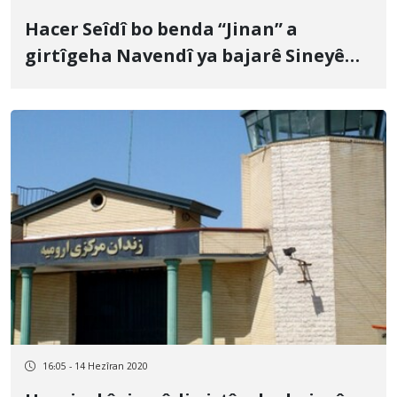
Hacer Seîdî bo benda “Jinan” a
girtîgeha Navendî ya bajarê Sineyê
hate veguhastin
16:05 - 14 Hezîran 2020