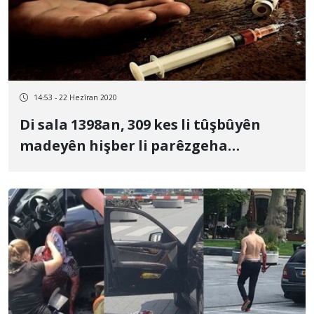
14:53 - 22 Hezîran 2020
Di sala 1398an, 309 kes li tûşbûyên
madeyên hişber li parêzgeha
Kirmaşanê canê xwe ji dest dane