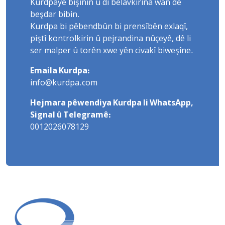
Kurdpayê bişînin û di belavkirina wan de
beşdar bibin.
Kurdpa bi pêbendbûn bi prensîbên exlaqî,
piştî kontrolkirin û pejrandina nûçeyê, dê li
ser malper û torên xwe yên civakî biweşîne.
Emaila Kurdpa:
info@kurdpa.com
Hejmara pêwendiya Kurdpa li WhatsApp,
Signal û Telegramê:
0012026078129