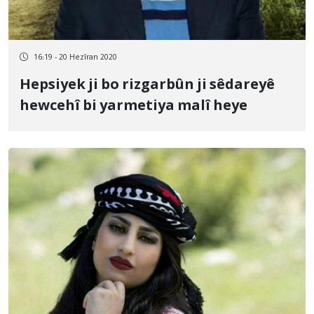
16:19 - 20 Hezîran 2020
Hepsiyek ji bo rizgarbûn ji sêdareyê
hewcehî bi yarmetiya malî heye