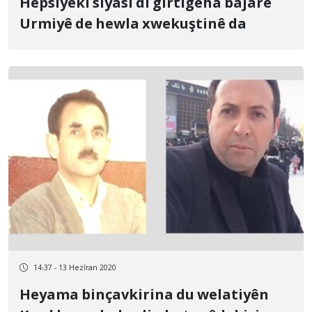
Hepsiyekî siyasî di girtîgeha bajarê
Urmiyê de hewla xwekuştinê da
14:37 - 13 Hezîran 2020
Heyama binçavkirina du welatiyên