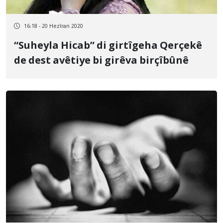
16:18 - 20 Hezîran 2020
“Suheyla Hicab” di girtîgeha Qerçekê
de dest avêtiye bi girêva birçîbûnê