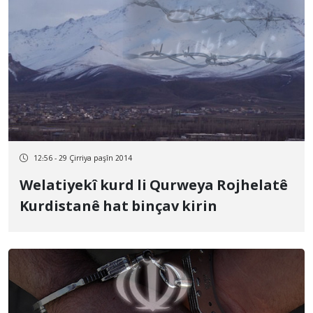
12:56 - 29 Çirriya paşîn 2014
Welatiyekî kurd li Qurweya Rojhelatê
Kurdistanê hat binçav kirin