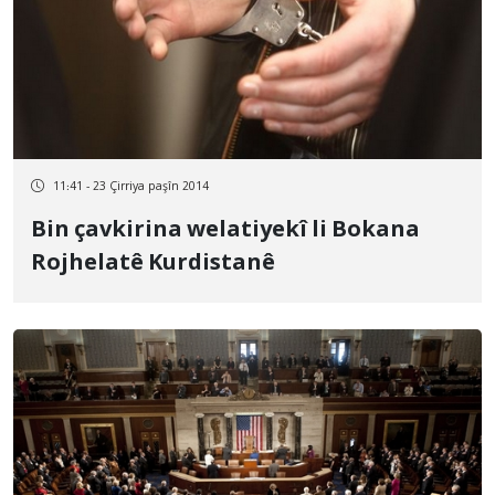
11:41 - 23 Çirriya paşîn 2014
Bin çavkirina welatiyekî li Bokana
Rojhelatê Kurdistanê