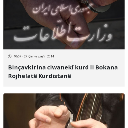
10:57 - 27 Çirriya paşîn 2014
Binçavkirina ciwanekî kurd li Bokana
Rojhelatê Kurdistanê