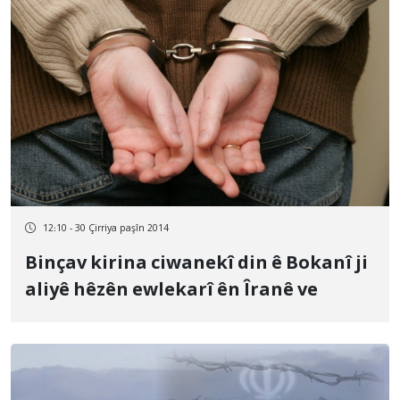
12:10 - 30 Çirriya paşîn 2014
Binçav kirina ciwanekî din ê Bokanî ji
aliyê hêzên ewlekarî ên Îranê ve