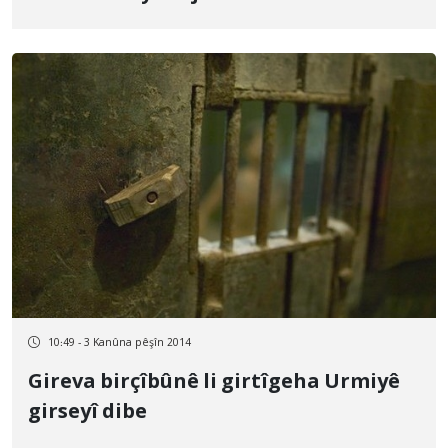
10:49 - 3 Kanûna pêşîn 2014
Gireva birçîbûnê li girtîgeha Urmiyê
girseyî dibe