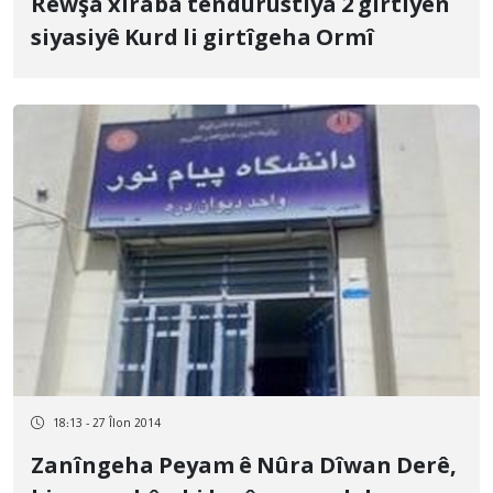
Rewşa xiraba tendurustiya 2 girtiyên
siyasiyê Kurd li girtîgeha Ormî
18:13 - 27 Îlon 2014
Zanîngeha Peyam ê Nûra Dîwan Derê,