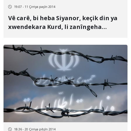
19:07 - 11 Çirriya paşîn 2014
Vê carê, bi heba Siyanor, keçik din ya
xwendekara Kurd, li zanîngeha
Nazlû(NAZÎ) li Ormî, kuştin
18:36 - 20 Çirriya pêşîn 2014