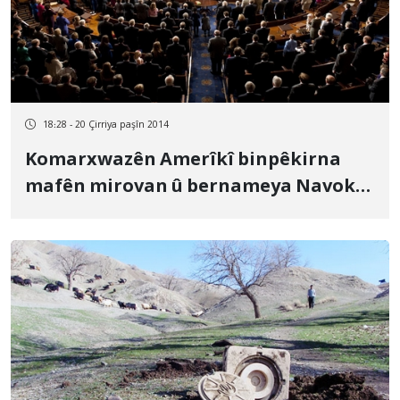
18:28 - 20 Çirriya paşîn 2014
Komarxwazên Amerîkî binpêkirna
mafên mirovan û bernameya Navokî
a Îranê berçav digrin