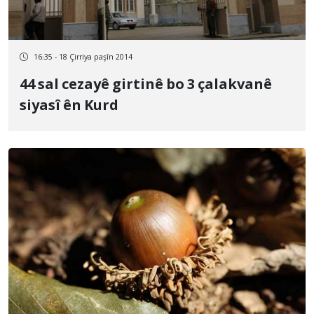
16:35 - 18 Çirriya paşîn 2014
44 sal cezayê girtinê bo 3 çalakvanê
siyasî ên Kurd