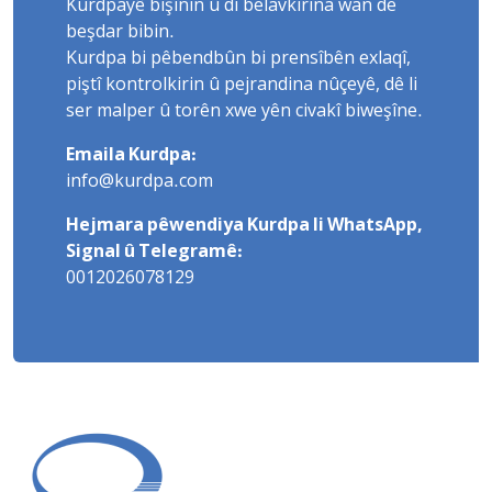
Kurdpayê bişînin û di belavkirina wan de
beşdar bibin.
Kurdpa bi pêbendbûn bi prensîbên exlaqî,
piştî kontrolkirin û pejrandina nûçeyê, dê li
ser malper û torên xwe yên civakî biweşîne.
Emaila Kurdpa:
info@kurdpa.com
Hejmara pêwendiya Kurdpa li WhatsApp,
Signal û Telegramê:
0012026078129