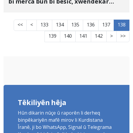
bi merca bûn bi besîc, xwendekar
wedigre
<<
<
133
134
135
136
137
138
139
140
141
142
>
>>
Têkiliyên hêja
Hûn dikarin nûçe û raporên li derheq
binpêkariyên mafê mirov li Kurdistana
Îranê, ji bo WhatsApp, Signal û Telegrama