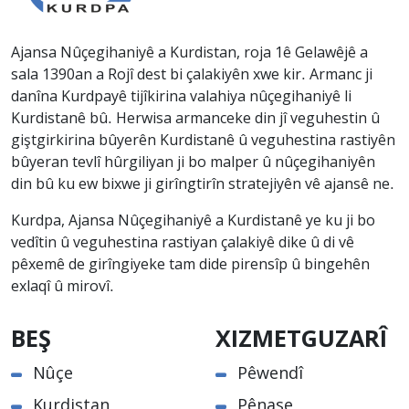
Ajansa Nûçegihaniyê a Kurdistan, roja 1ê Gelawêjê a
sala 1390an a Rojî dest bi çalakiyên xwe kir. Armanc ji
danîna Kurdpayê tijîkirina valahiya nûçegihaniyê li
Kurdistanê bû. Herwisa armanceke din jî veguhestin û
giştgirkirina bûyerên Kurdistanê û veguhestina rastiyên
bûyeran tevlî hûrgiliyan ji bo malper û nûçegihaniyên
din bû ku ew bixwe ji girîngtirîn stratejiyên vê ajansê ne.
Kurdpa, Ajansa Nûçegihaniyê a Kurdistanê ye ku ji bo
vedîtin û veguhestina rastiyan çalakiyê dike û di vê
pêxemê de girîngiyeke tam dide pirensîp û bingehên
exlaqî û mirovî.
BEŞ
XIZMETGUZARÎ
Nûçe
Pêwendî
Kurdistan
Pênase