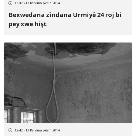
13:02 - 13 Kanûna pêşîn 2014
Bexwedana zîndana Urmiyê 24 roj bi
pey xwe hişt
12:42 - 13 Kanûna pêşîn 2014