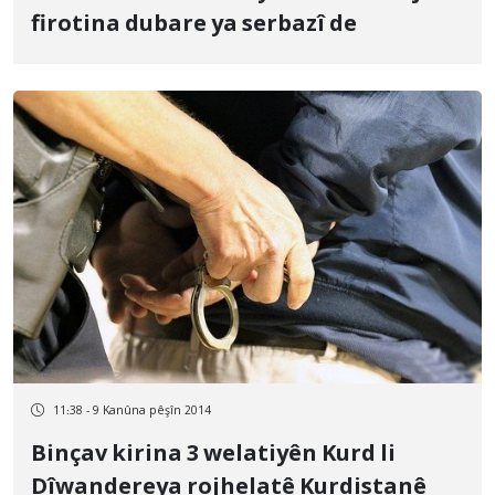
firotina dubare ya serbazî de
11:38 - 9 Kanûna pêşîn 2014
Binçav kirina 3 welatiyên Kurd li
Dîwandereya rojhelatê Kurdistanê