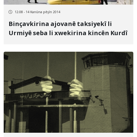
12:08 - 14 Kanûna pêşîn 2014
Binçavkirina ajovanê taksiyekî li
Urmiyê seba li xwekirina kincên Kurdî