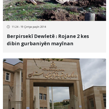
11:24 - 19 Çirriya paşîn 2014
Berpirsekî Dewletê : Rojane 2 kes
dibin gurbaniyên mayînan