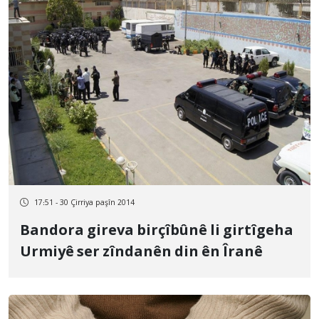
17:51 - 30 Çirriya paşîn 2014
Bandora gireva birçîbûnê li girtîgeha
Urmiyê ser zîndanên din ên Îranê