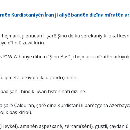
mên Kurdistaniyên Îran ji aliyê bandên dizîna mîratên ar
ejmarik ji entîqan li şarê Şino de ku serekaniyik lokal kevn
tiye dîtin û zewt kirin.
vê” W.A”hatiye dîtin û “Şino Bas” ji hejmarik mîratên arkiyoloj
 û qîmeta arkiyolojîkî û çandî çininin.
adişahî, hindik jiwan tiştên hatî dizî ne.
)a şarê Çalduran, şarê dine Kurdistanî li parêzgeha Azerbayca
ojik bas kiribû.
(Heykel), amanên aşpezxanê, zêrcam(sênî), gustîl, çaydan û 