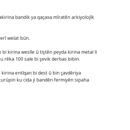
rakirina bandik ya qaçaxa mîratên arkiyolojîk
derî welat bûn.
i kirina wesîle û tiştên peyda kirina metal li
 rêka 100 sale bi şevik derbas bibin.
 kirina entîqan bi dest û bin çavdêriya
gurûpin ku cida ji bandên fermiyên sipaha