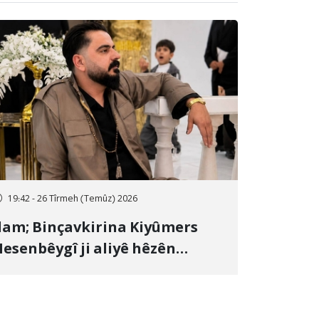
19:42 - 26 Tîrmeh (Temûz) 2026
lam; Binçavkirina Kiyûmers
esenbêygî ji aliyê hêzên
wlehiyê ve û veguhestina wî bo
ihekî nediyar