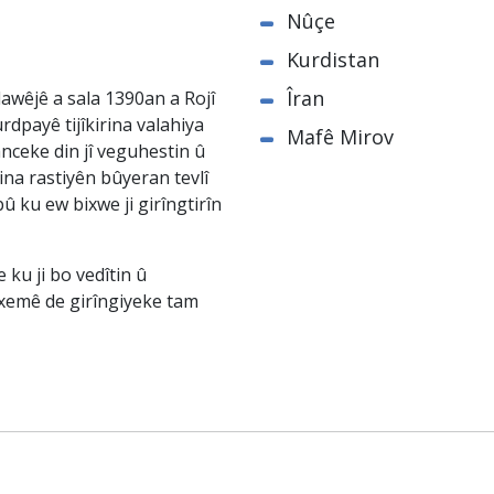
Nûçe
Kurdistan
Îran
awêjê a sala 1390an a Rojî
rdpayê tijîkirina valahiya
Mafê Mirov
nceke din jî veguhestin û
na rastiyên bûyeran tevlî
û ku ew bixwe ji girîngtirîn
ku ji bo vedîtin û
êxemê de girîngiyeke tam