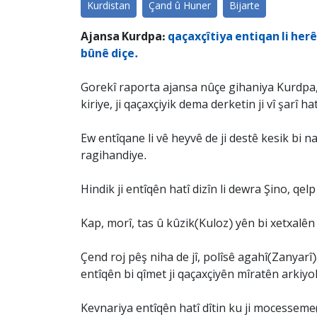
Kurdistan
Çand û Huner
Bijarte
Ajansa Kurdpa:
qaçaxçîtiya entiqan li herê
bûnê diçe.
Gorekî raporta ajansa nûçe gihaniya Kurdpa, h
kiriye, ji qaçaxçiyik dema derketin ji vî şarî ha
Ew entîqane li vê heyvê de ji destê kesik bi na
ragihandiye.
Hindik ji entîqên hatî dizîn li dewra Şino, qelp
Kap, morî, tas û kûzik(Kuloz) yên bi xetxalên p
Çend roj pêş niha de jî, polîsê agahî(Zanyarî
entîqên bi qîmet ji qaçaxçiyên mîratên arkiyol
Kevnariya entîqên hatî dîtin ku ji mocesseme