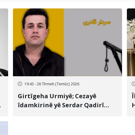
19:43 - 26 Tîrmeh (Temûz) 2026
Girtîgeha Urmiyê; Cezayê
Î
îdamkirinê yê Serdar Qadirî
H
Hate bicîhkirin
e
c