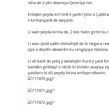
niha de û yên dewreya Qeceriya nin.
Entîqên peyda kirî tinê li şarên Şino û Çaldir
li kirmanşanê de weşand.
Li wan peyda kirina de, 2 kes hatin girtin ku
Li wan çend salên dûmahiyê de bi hegera rewşa
çiya û deştên dewerên ku rengeyiya hebûna mî
Li vê barê de yekij ji welatiyên Kurd ji şarê
bandên girêdayî û nêzîk bi binkên asayişa si
pasdarn bi dû peyda kirina entîqan dikevin.