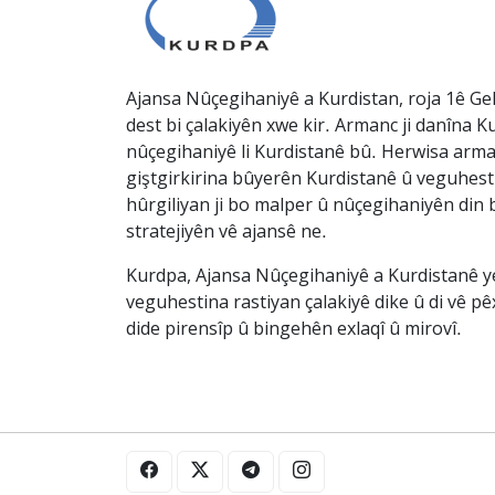
Ajansa Nûçegihaniyê a Kurdistan, roja 1ê Gel
dest bi çalakiyên xwe kir. Armanc ji danîna Ku
nûçegihaniyê li Kurdistanê bû. Herwisa arma
giştgirkirina bûyerên Kurdistanê û veguhesti
hûrgiliyan ji bo malper û nûçegihaniyên din b
stratejiyên vê ajansê ne.
Kurdpa, Ajansa Nûçegihaniyê a Kurdistanê ye 
veguhestina rastiyan çalakiyê dike û di vê p
dide pirensîp û bingehên exlaqî û mirovî.