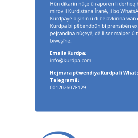
Hûn dikarin nûçe û raporên li derheq
mirov li Kurdistana Îranê, ji bo What
Kurdpayê bişînin û di belavkirina wan 
Kurdpa bi pêbendbûn bi prensîbên exlaq
pejrandina nûçeyê, dê li ser malper û 
biweşîne.
Emaila Kurdpa:
info@kurdpa.com
Hejmara pêwendiya Kurdpa li Whats
Telegramê:
0012026078129