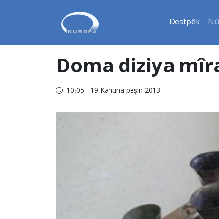
Destpêk
Nû
Doma diziya mîra
10:05 - 19 Kanûna pêşîn 2013