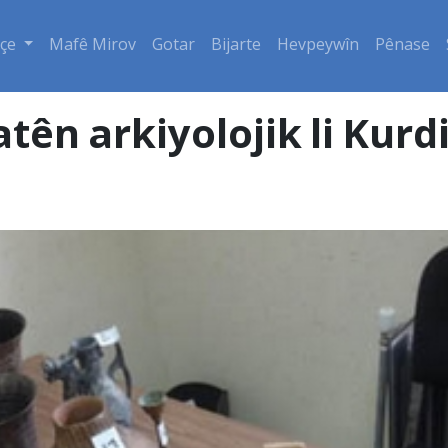
çe
Mafê Mirov
Gotar
Bijarte
Hevpeywîn
Pênase
tên arkiyolojik li Kurd