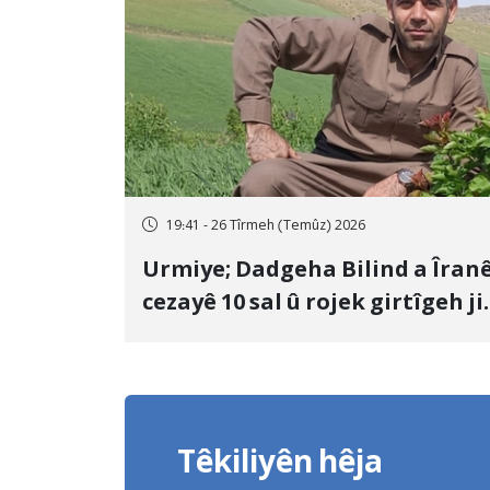
19:41 - 26 Tîrmeh (Temûz) 2026
Urmiye; Dadgeha Bilind a Îran
cezayê 10 sal û rojek girtîgeh ji
bo Yûnis Nebîzade piştrast kir
Têkiliyên hêja