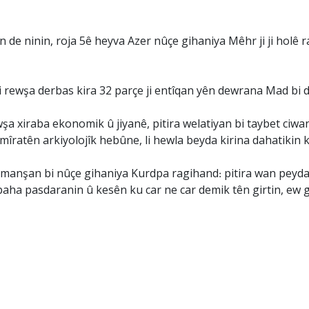
an de ninin, roja 5ê heyva Azer nûçe gihaniya Mêhr ji ji holê 
 li rewşa derbas kira 32 parçe ji entîqan yên dewrana Mad bi 
 xiraba ekonomik û jiyanê, pitira welatiyan bi taybet ciwan b
ratên arkiyolojîk hebûne, li hewla beyda kirina dahatikin ku
 Kirmanşan bi nûçe gihaniya Kurdpa ragihand: pitira wan peyda
paha pasdaranin û kesên ku car ne car demik tên girtin, ew 