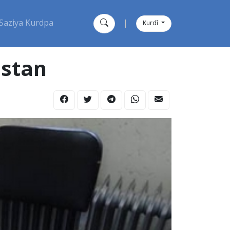
Saziya Kurdpa
|
Kurdî
istan