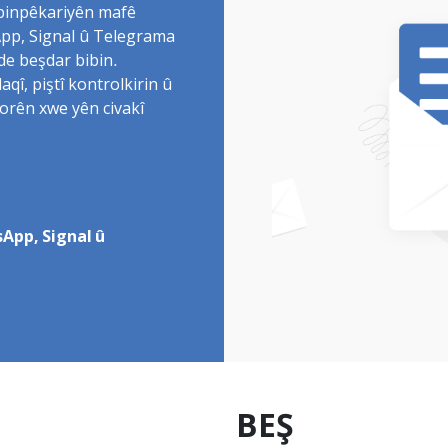
 binpêkariyên mafê
sApp, Signal û Telegrama
de beşdar bibin.
î, piştî kontrolkirin û
torên xwe yên civakî
App, Signal û
BEŞ