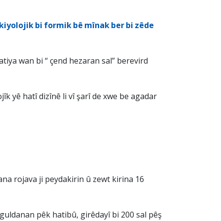
kiyolojik bi formik bê mînak ber bi zêde
atiya wan bi “ çend hezaran sal” berevird
îk yê hatî dizînê li vî şarî de xwe be agadar
na rojava ji peydakirin û zewt kirina 16
guldanan pêk hatibû, girêdayî bi 200 sal pêş