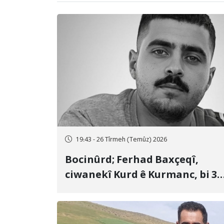
19:43 - 26 Tîrmeh (Temûz) 2026
Bocinûrd; Ferhad Baxçeqî,
ciwanekî Kurd ê Kurmanc, bi 3
sal girtîgeh û 74 qamçîyan hat
cezakirin