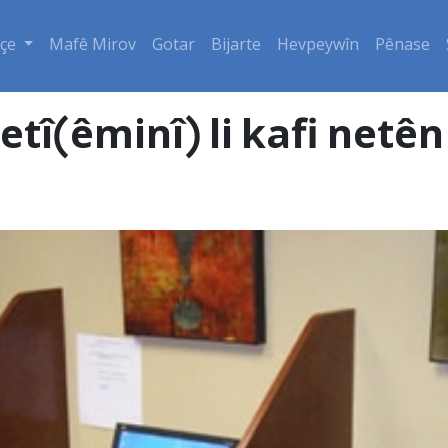
çe
Mafê Mirov
Gotar
Bijarte
Hevpeywîn
Pênase
î(êminî) li kafi netên