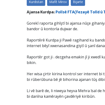
Kurdistan
Mafê Mirov
Bijarte
Ajansa Kurdpa:
Polîsê FTA(Fezayê Tolîd û T
Gorekî raporta gihîştî bi ajansa nûçe gihaniya
bandor û kontorla dujwar de.
Raportêrê Kurdpa ji Pawê ragihand ku bandora 
internet bêyî xwenasandina giştî û şanî dana
Raportêr got ji : dezgeha emakin jî ji xwedî k
bikin.
Her wisa çirtir kirina kontrol ser internet bi 
bi rûberûbuna bê jê bihorina ajanan tûş dibi
Li vê barê de, li niweya heyva Mehra îsal de h
bi danîna kamêrayên çavdêriyê kiribûn.