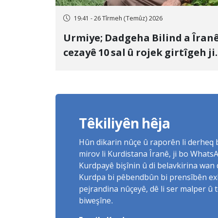
19:41 - 26 Tîrmeh (Temûz) 2026
Urmiye; Dadgeha Bilind a Îran
cezayê 10 sal û rojek girtîgeh ji
bo Yûnis Nebîzade piştrast kir
Têkiliyên hêja
Hûn dikarin nûçe û raporên li derheq
mirov li Kurdistana Îranê, ji bo What
Kurdpayê bişînin û di belavkirina wan 
Kurdpa bi pêbendbûn bi prensîbên exlaq
pejrandina nûçeyê, dê li ser malper û 
biweşîne.