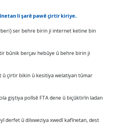
netan li şarê pawê çirtir kiriye.
eri) ser behre birin ji internet ketine bin
tir bûnik berçav hebûye û behre birin ji
 û çirtir bikin û kesitiya welatiyan tûmar
rola giştiya polîsê FTA dene û biçûktirîn ladan
êyî derfet û dilxweziya xwedî kafînetan, dest