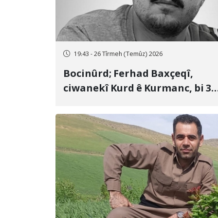
19:43 - 26 Tîrmeh (Temûz) 2026
Bocinûrd; Ferhad Baxçeqî,
ciwanekî Kurd ê Kurmanc, bi 3
sal girtîgeh û 74 qamçîyan hat
cezakirin