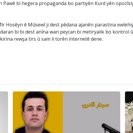
tiyên Pawê bi hegera propaganda bo partiyên Kurd yên opozîsiy
 Mîr Hosêyn ê Mûsewî ji dest pêdana ajanên parastina ewlehi
daran bi bi dest anîna wan peycan bi metiryalik bo kontrol û
 kirina rewşa tirs û sam li torên internetê dene.