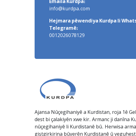
Emaila Kurdpa:
info@kurdpa.com
Hejmara pêwendiya Kurdpa li Whats
Telegramê:
0012026078129
Ajansa Nûçegihaniyê a Kurdistan, roja 1ê Gel
dest bi çalakiyên xwe kir. Armanc ji danîna Ku
nûçegihaniyê li Kurdistanê bû. Herwisa arma
giştgirkirina bûyerên Kurdistanê û veguhesti