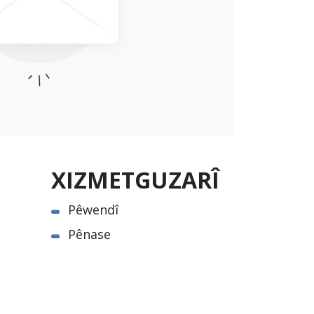
XIZMETGUZARÎ
Pêwendî
Pênase