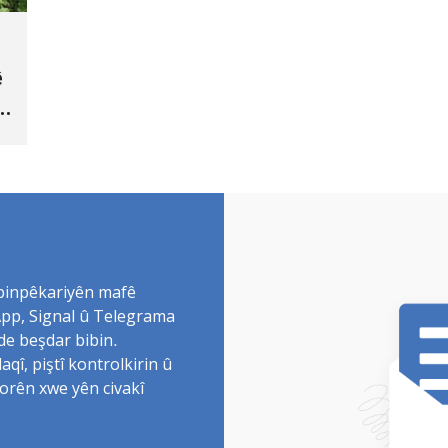
ê
 binpêkariyên mafê
sApp, Signal û Telegrama
de beşdar bibin.
î, piştî kontrolkirin û
torên xwe yên civakî