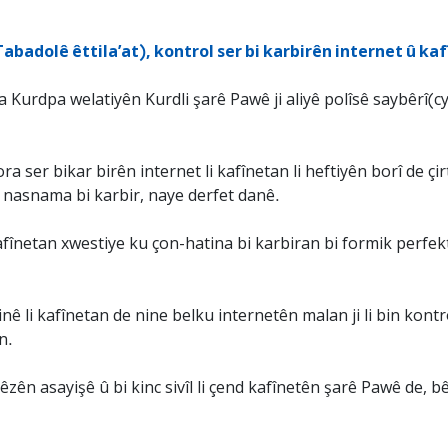
abadolê êttila’at), kontrol ser bi karbirên internet û kafî
 Kurdpa welatiyên Kurdli şarê Pawê ji aliyê polîsê saybêrî(cyb
ser bikar birên internet li kafînetan li heftiyên borî de çir
 nasnama bi karbir, naye derfet danê.
afînetan xwestiye ku çon-hatina bi karbiran bi formik perfekt
tinê li kafînetan de nine belku internetên malan ji li bin kont
n.
êzên asayişê û bi kinc sivîl li çend kafînetên şarê Pawê de, b