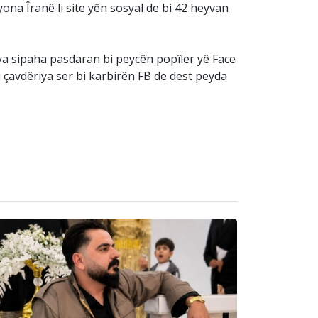
ona Îranê li site yên sosyal de bi 42 heyvan
ya sipaha pasdaran bi peycên popîler yê Face
 çavdêriya ser bi karbirên FB de dest peyda