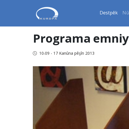
Destpêk
Nû
Programa emniyet
10:09 - 17 Kanûna pêşîn 2013