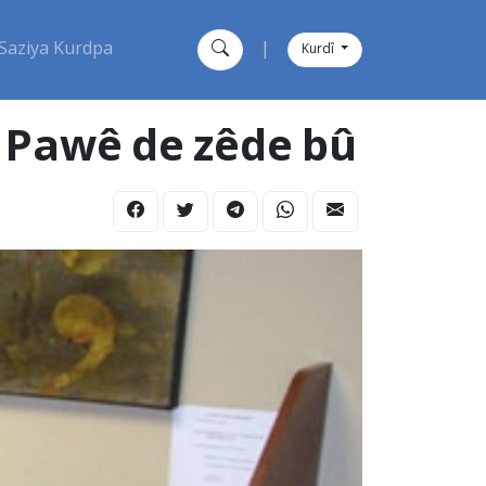
Saziya Kurdpa
|
Kurdî
 Pawê de zêde bû