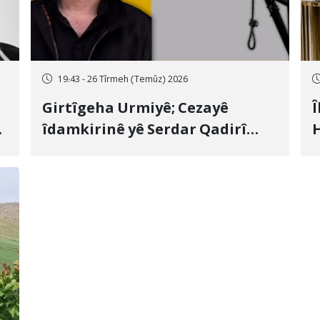
19:43 - 26 Tîrmeh (Temûz) 2026
Girtîgeha Urmiyê; Cezayê
Î
îdamkirinê yê Serdar Qadirî
H
Hate bicîhkirin
e
c