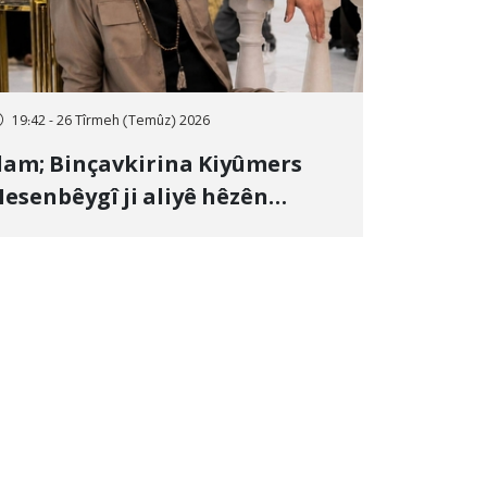
19:42 - 26 Tîrmeh (Temûz) 2026
lam; Binçavkirina Kiyûmers
esenbêygî ji aliyê hêzên
wlehiyê ve û veguhestina wî bo
ihekî nediyar