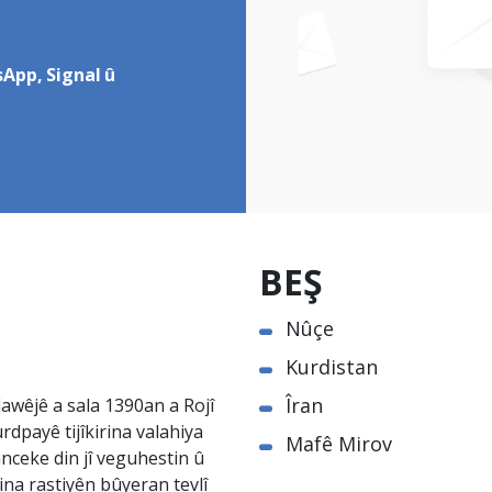
App, Signal û
BEŞ
Nûçe
Kurdistan
Îran
awêjê a sala 1390an a Rojî
rdpayê tijîkirina valahiya
Mafê Mirov
nceke din jî veguhestin û
na rastiyên bûyeran tevlî