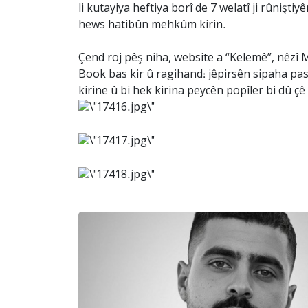
li kutayiya heftiya borî de 7 welatî ji rûniş
hews hatibûn mehkûm kirin.
Çend roj pêş niha, website a “Kelemê”, nêzî
Book bas kir û ragihand: jêpirsên sipaha pas
kirine û bi hek kirina peycên popîler bi dû çê