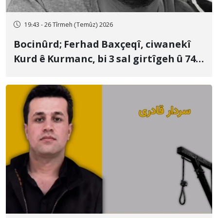
19:43 - 26 Tîrmeh (Temûz) 2026
Bocinûrd; Ferhad Baxçeqî, ciwanekî
Kurd ê Kurmanc, bi 3 sal girtîgeh û 74
qamçîyan hat cezakirin