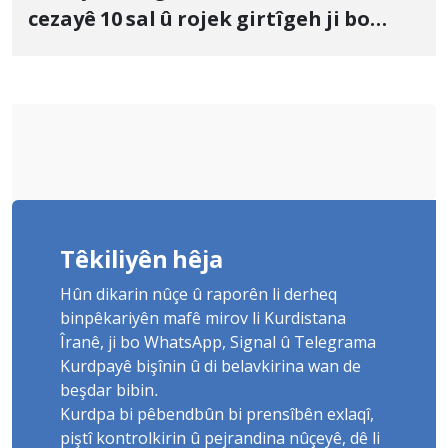
cezayê 10 sal û rojek girtîgeh ji bo
Yûnis Nebîzade piştrast kir
Têkiliyên hêja
Hûn dikarin nûçe û raporên li derheq
binpêkariyên mafê mirov li Kurdistana
Îranê, ji bo WhatsApp, Signal û Telegrama
Kurdpayê bişînin û di belavkirina wan de
beşdar bibin.
Kurdpa bi pêbendbûn bi prensîbên exlaqî,
piştî kontrolkirin û pejrandina nûçeyê, dê li