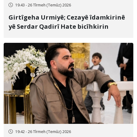
19:43 - 26 Tîrmeh (Temûz) 2026
Girtîgeha Urmiyê; Cezayê îdamkirinê
yê Serdar Qadirî Hate bicîhkirin
19:42 - 26 Tîrmeh (Temûz) 2026