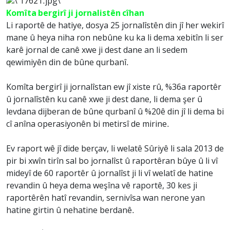
Komîta bergirî ji jornalistên cîhan
Li raportê de hatiye, dosya 25 jornalîstên din jî her wekirî
mane û heya niha ron nebûne ku ka li dema xebitîn li ser
karê jornal de canê xwe ji dest dane an li sedem
qewimiyên din de bûne qurbanî.
Komîta bergirî ji jornalîstan ew jî xiste rû, %36a raportêr
û jornalîstên ku canê xwe ji dest dane, li dema şer û
levdana dijberan de bûne qurbanî û %20ê din jî li dema bi
cî anîna operasiyonên bi metirsî de mirine.
Ev raport wê jî dide berçav, li welatê Sûriyê li sala 2013 de
pir bi xwîn tirîn sal bo jornalîst û raportêran bûye û li vî
mideyî de 60 raportêr û jornalîst ji li vî welatî de hatine
revandin û heya dema weşîna vê raportê, 30 kes ji
raportêrên hatî revandin, sernivîsa wan nerone yan
hatine girtin û nehatine berdanê.