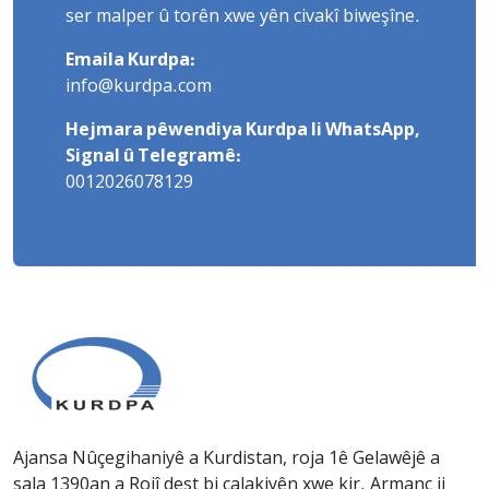
ser malper û torên xwe yên civakî biweşîne.
Emaila Kurdpa:
info@kurdpa.com
Hejmara pêwendiya Kurdpa li WhatsApp,
Signal û Telegramê:
0012026078129
Ajansa Nûçegihaniyê a Kurdistan, roja 1ê Gelawêjê a
sala 1390an a Rojî dest bi çalakiyên xwe kir. Armanc ji