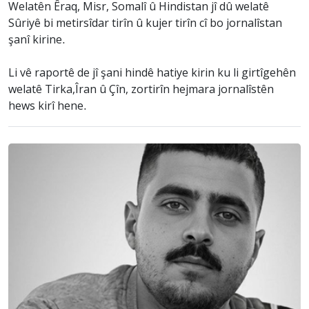
Welatên Êraq, Misr, Somalî û Hindistan jî dû welatê
Sûriyê bi metirsîdar tirîn û kujer tirîn cî bo jornalîstan
şanî kirine.
Li vê raportê de jî şani hindê hatiye kirin ku li girtîgehên
welatê Tirka,Îran û Çîn, zortirîn hejmara jornalîstên
hews kirî hene.