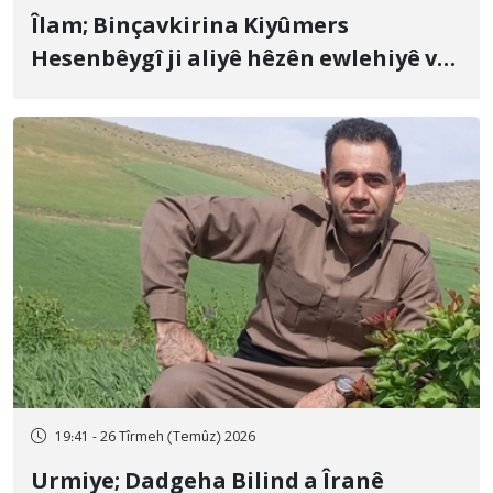
Îlam; Binçavkirina Kiyûmers
Hesenbêygî ji aliyê hêzên ewlehiyê ve
û veguhestina wî bo cihekî nediyar
19:41 - 26 Tîrmeh (Temûz) 2026
Urmiye; Dadgeha Bilind a Îranê