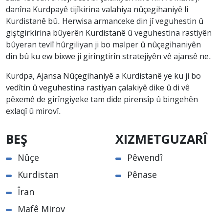
danîna Kurdpayê tijîkirina valahiya nûçegihaniyê li
Kurdistanê bû. Herwisa armanceke din jî veguhestin û
giştgirkirina bûyerên Kurdistanê û veguhestina rastiyên
bûyeran tevlî hûrgiliyan ji bo malper û nûçegihaniyên
din bû ku ew bixwe ji girîngtirîn stratejiyên vê ajansê ne.
Kurdpa, Ajansa Nûçegihaniyê a Kurdistanê ye ku ji bo
vedîtin û veguhestina rastiyan çalakiyê dike û di vê
pêxemê de girîngiyeke tam dide pirensîp û bingehên
exlaqî û mirovî.
BEŞ
XIZMETGUZARÎ
Nûçe
Pêwendî
Kurdistan
Pênase
Îran
Mafê Mirov