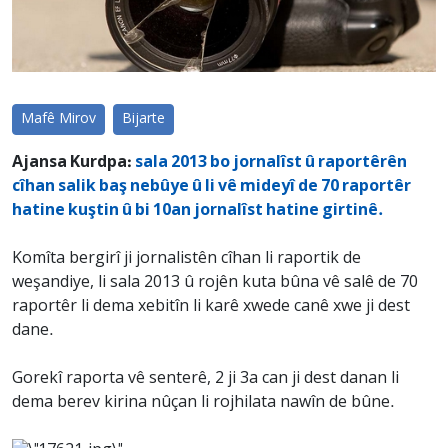
Mafê Mirov
Bijarte
Ajansa Kurdpa:
sala 2013 bo jornalîst û raportêrên
cîhan salik baş nebûye û li vê mideyî de 70 raportêr
hatine kuştin û bi 10an jornalîst hatine girtinê.
Komîta bergirî ji jornalistên cîhan li raportik de
weşandiye, li sala 2013 û rojên kuta bûna vê salê de 70
raportêr li dema xebitîn li karê xwede canê xwe ji dest
dane.
Gorekî raporta vê senterê, 2 ji 3a can ji dest danan li
dema berev kirina nûçan li rojhilata nawîn de bûne.