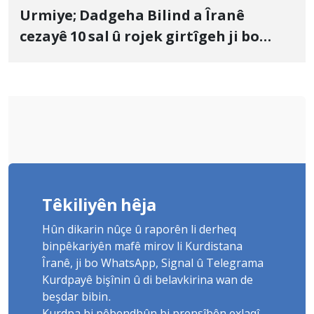
Urmiye; Dadgeha Bilind a Îranê
cezayê 10 sal û rojek girtîgeh ji bo
Yûnis Nebîzade piştrast kir
Têkiliyên hêja
Hûn dikarin nûçe û raporên li derheq
binpêkariyên mafê mirov li Kurdistana
Îranê, ji bo WhatsApp, Signal û Telegrama
Kurdpayê bişînin û di belavkirina wan de
beşdar bibin.