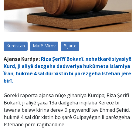
Kurdistan
Mafê Mirov
Bijarte
Ajansa Kurdpa:
Riza Şerîfî Bokanî, xebatkarê siyasiyê
Kurd, ji aliyê dezgeha dadweriya hukûmeta islamiya
Îran, hukmê 4 sal dûr xistin bi parêzgeha Isfehan jêre
birî.
Gorekî raporta ajansa nûçe gihaniya Kurdpa; Riza Şerîfî
Bokanî, ji aliyê şaxa 13a dadgeha inqilaba Kerecê bi
tawana belaw kirina derev û peywendî tev Ehmed Şehîd,
hukmê 4 sal dûr xistin bo şarê Gulpayêgan li parêzgeha
Isfehanê pêre ragihandine.