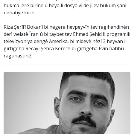
hukma jêre birîne û heya li dosya vî de jî ev hukum şanî
nehatiye kirin.
Riza Şerîfî Bokanî bi hegera hevpeyvîn tev ragihandinên
derî welatê Îran û bi taybet tev Ehmed Şehîd li programik
televîzyoniya dengê Amerîka, bi mideyê nêzî 3 heyvan li
girtîgeha Recayî Şehra Kerecê bi girtîgeha Êvîn hatibû
raguhastinê.