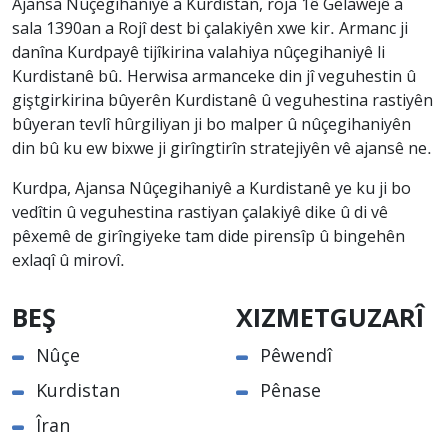
Ajansa Nûçegihaniyê a Kurdistan, roja 1ê Gelawêjê a
sala 1390an a Rojî dest bi çalakiyên xwe kir. Armanc ji
danîna Kurdpayê tijîkirina valahiya nûçegihaniyê li
Kurdistanê bû. Herwisa armanceke din jî veguhestin û
giştgirkirina bûyerên Kurdistanê û veguhestina rastiyên
bûyeran tevlî hûrgiliyan ji bo malper û nûçegihaniyên
din bû ku ew bixwe ji girîngtirîn stratejiyên vê ajansê ne.
Kurdpa, Ajansa Nûçegihaniyê a Kurdistanê ye ku ji bo
vedîtin û veguhestina rastiyan çalakiyê dike û di vê
pêxemê de girîngiyeke tam dide pirensîp û bingehên
exlaqî û mirovî.
BEŞ
XIZMETGUZARÎ
Nûçe
Pêwendî
Kurdistan
Pênase
Îran