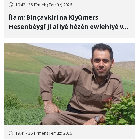
19:42 - 26 Tîrmeh (Temûz) 2026
Îlam; Binçavkirina Kiyûmers
Hesenbêygî ji aliyê hêzên ewlehiyê ve
û veguhestina wî bo cihekî nediyar
19:41 - 26 Tîrmeh (Temûz) 2026