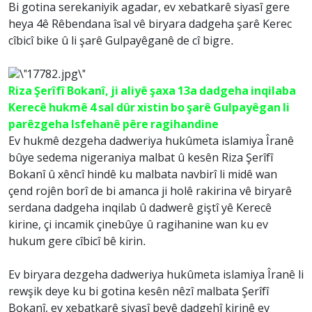
Bi gotina serekaniyik agadar, ev xebatkarê siyasî gere
heya 4ê Rêbendana îsal vê biryara dadgeha şarê Kerec
cîbicî bike û li şarê Gulpayêganê de cî bigre.
Riza Şerîfî Bokanî, ji aliyê şaxa 13a dadgeha inqilaba
Kerecê hukmê 4 sal dûr xistin bo şarê Gulpayêgan li
parêzgeha Isfehanê pêre ragihandine
Ev hukmê dezgeha dadweriya hukûmeta islamiya Îranê
bûye sedema nigeraniya malbat û kesên Riza Şerîfî
Bokanî û xêncî hindê ku malbata navbirî li midê wan
çend rojên borî de bi amanca ji holê rakirina vê biryarê
serdana dadgeha inqilab û dadwerê giştî yê Kerecê
kirine, çi incamik çinebûye û ragihanine wan ku ev
hukum gere cîbicî bê kirin.
Ev biryara dezgeha dadweriya hukûmeta islamiya Îranê li
rewşik deye ku bi gotina kesên nêzî malbata Şerîfî
Bokanî, ev xebatkarê siyasî beyê dadgehî kirinê ev