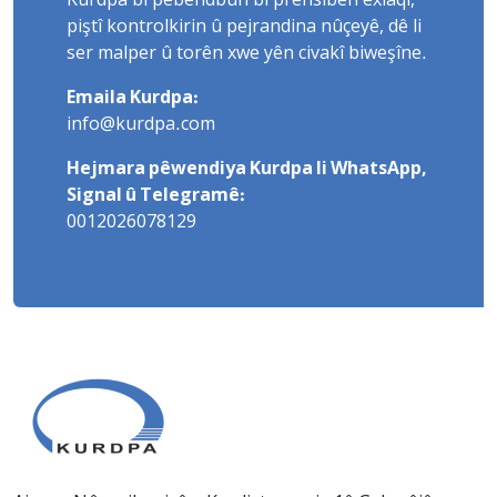
Kurdpa bi pêbendbûn bi prensîbên exlaqî,
piştî kontrolkirin û pejrandina nûçeyê, dê li
ser malper û torên xwe yên civakî biweşîne.
Emaila Kurdpa:
info@kurdpa.com
Hejmara pêwendiya Kurdpa li WhatsApp,
Signal û Telegramê:
0012026078129