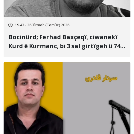
19:43 - 26 Tîrmeh (Temûz) 2026
Bocinûrd; Ferhad Baxçeqî, ciwanekî
Kurd ê Kurmanc, bi 3 sal girtîgeh û 74
qamçîyan hat cezakirin