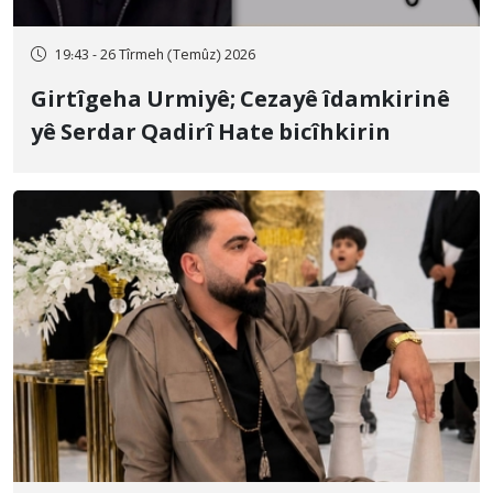
19:43 - 26 Tîrmeh (Temûz) 2026
Girtîgeha Urmiyê; Cezayê îdamkirinê
yê Serdar Qadirî Hate bicîhkirin