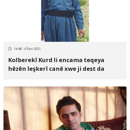
14:48 - 6 Îlon 2021
Kolberekî Kurd li encama teqeya
hêzên leşkerî canê xwe ji dest da