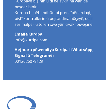
Kurdpayê bişînin û di belavkirina wan de
beşdar bibin.
Kurdpa bi pêbendbûn bi prensîbên exlaqî,
piştî kontrolkirin û pejrandina nûçeyê, dê li
ser malper û torên xwe yên civakî biweşîne.
Emaila Kurdpa:
info@kurdpa.com
Hejmara pêwendiya Kurdpa li WhatsApp,
Signal û Telegramê:
0012026078129