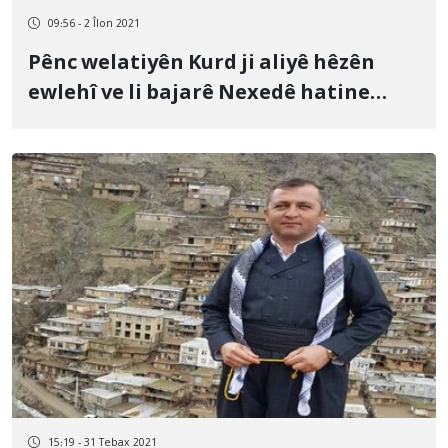
09:56 - 2 Îlon 2021
Pênc welatiyên Kurd ji aliyê hêzên
ewlehî ve li bajarê Nexedê hatine
binçavkirin
15:19 - 31 Tebax 2021