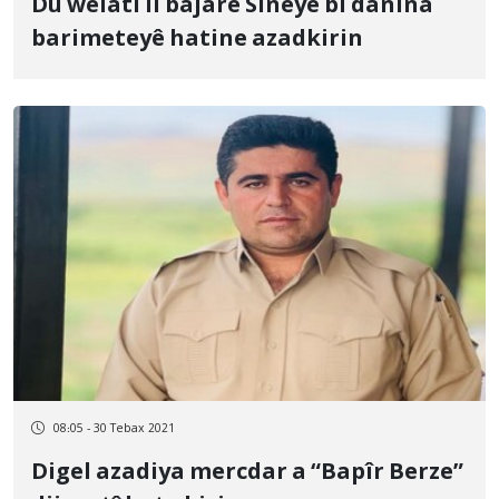
Du welatî li bajarê Sineyê bi danîna
barimeteyê hatine azadkirin
08:05 - 30 Tebax 2021
Digel azadiya mercdar a “Bapîr Berze”