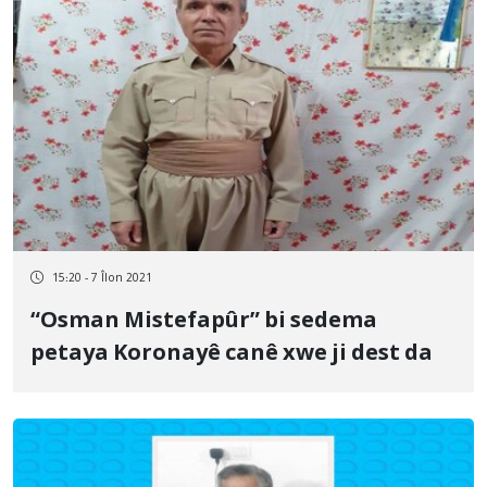
15:20 - 7 Îlon 2021
“Osman Mistefapûr” bi sedema
petaya Koronayê canê xwe ji dest da