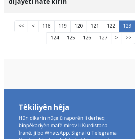
dijayetî hate kirin
<<
<
118
119
120
121
122
123
124
125
126
127
>
>>
Têkiliyên hêja
Hûn dikarin nûçe û raporên li derheq
binpêkariyên mafê mirov li Kurdistana
Îranê, ji bo WhatsApp, Signal û Telegrama