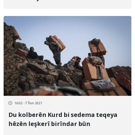
veguhastin
16:02 - 7 Îlon 2021
Du kolberên Kurd bi sedema teqeya
hêzên leşkerî birîndar bûn