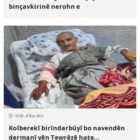
binçavkirinê nerohn e
15:59 - 8 Îlon 2021
Kolberekî birîndarbûyî bo navendên
dermanî yên Tewrêzê hate