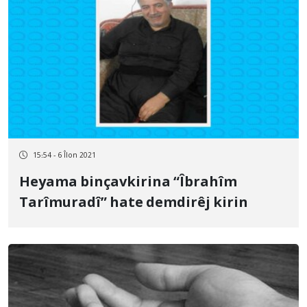
15:54 - 6 Îlon 2021
Heyama binçavkirina “Îbrahîm
Tarîmuradî” hate demdirêj kirin