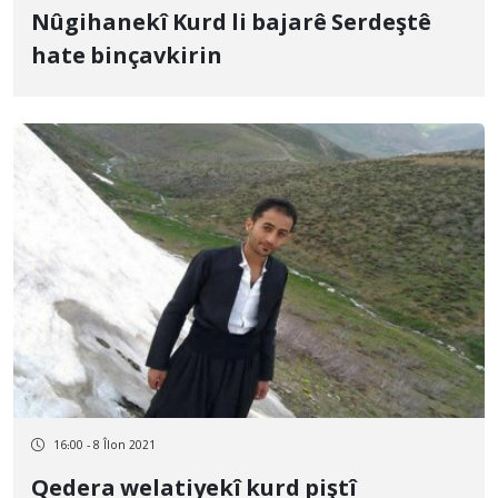
Nûgihanekî Kurd li bajarê Serdeştê
hate binçavkirin
16:00 - 8 Îlon 2021
Qedera welatiyekî kurd piştî