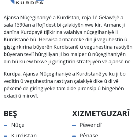
Ajansa Nûçegihaniyê a Kurdistan, roja 1ê Gelawêjê a
sala 1390an a Rojî dest bi çalakiyên xwe kir. Armanc ji
danîna Kurdpayê tijîkirina valahiya nûçegihaniyê li
Kurdistanê bû. Herwisa armanceke din jî veguhestin û
giştgirkirina bûyerên Kurdistanê û veguhestina rastiyên
bûyeran tevlî hûrgiliyan ji bo malper û nûçegihaniyên
din bû ku ew bixwe ji girîngtirîn stratejiyên vê ajansê ne.
Kurdpa, Ajansa Nûçegihaniyê a Kurdistanê ye ku ji bo
vedîtin û veguhestina rastiyan çalakiyê dike û di vê
pêxemê de girîngiyeke tam dide pirensîp û bingehên
exlaqî û mirovî.
BEŞ
XIZMETGUZARÎ
Nûçe
Pêwendî
Kurdistan
Pênase