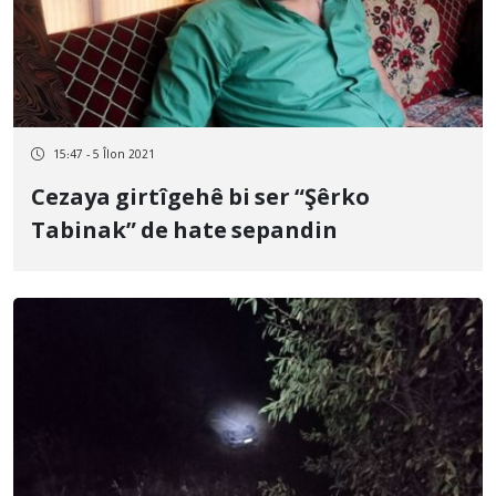
15:47 - 5 Îlon 2021
Cezaya girtîgehê bi ser “Şêrko
Tabinak” de hate sepandin