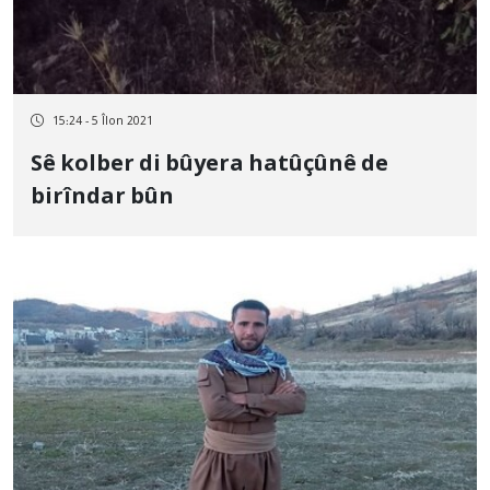
15:24 - 5 Îlon 2021
Sê kolber di bûyera hatûçûnê de
birîndar bûn