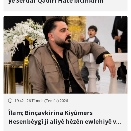
yê Serdar Qadirî Hate bicîhkirin
19:42 - 26 Tîrmeh (Temûz) 2026
Îlam; Binçavkirina Kiyûmers
Hesenbêygî ji aliyê hêzên ewlehiyê ve
û veguhestina wî bo cihekî nediyar