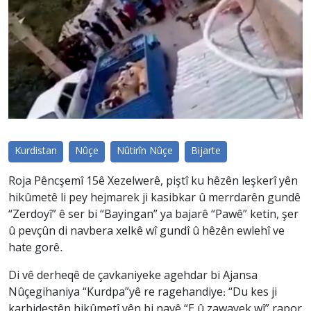
Kurdistan
Nûçe
Nûtirîn Nûçe
Bijarte
Roja Pêncşemî 15ê Xezelwerê, piştî ku hêzên leşkerî yên
hikûmetê li pey hejmarek ji kasibkar û merrdarên gundê
“Zerdoyî” ê ser bi “Bayingan” ya bajarê “Pawê” ketin, şer
û pevçûn di navbera xelkê wî gundî û hêzên ewlehî ve
hate gorê.
Di vê derheqê de çavkaniyeke agehdar bi Ajansa
Nûçegihaniya “Kurdpa”yê re ragehandiye: “Du kes ji
karbidestên hikûmetî yên bi navê “E û zawayek wî” rapor