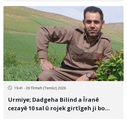
19:41 - 26 Tîrmeh (Temûz) 2026
Urmiye; Dadgeha Bilind a Îranê
cezayê 10 sal û rojek girtîgeh ji bo
Yûnis Nebîzade piştrast kir