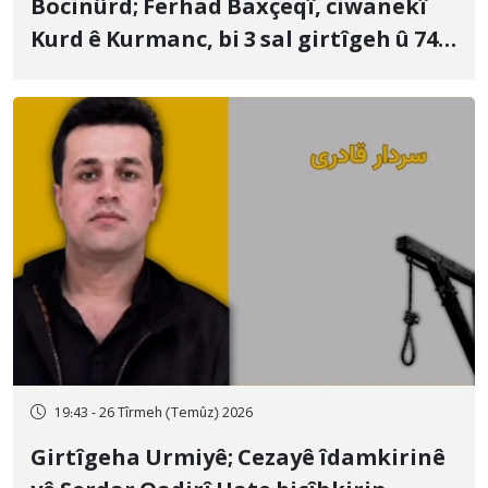
Bocinûrd; Ferhad Baxçeqî, ciwanekî
Kurd ê Kurmanc, bi 3 sal girtîgeh û 74
qamçîyan hat cezakirin
19:43 - 26 Tîrmeh (Temûz) 2026
Girtîgeha Urmiyê; Cezayê îdamkirinê