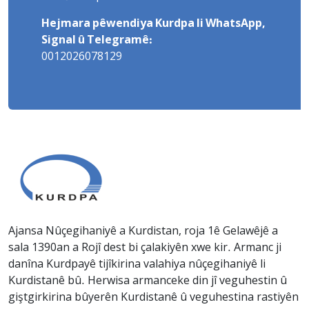
Hejmara pêwendiya Kurdpa li WhatsApp,
Signal û Telegramê:
0012026078129
Ajansa Nûçegihaniyê a Kurdistan, roja 1ê Gelawêjê a
sala 1390an a Rojî dest bi çalakiyên xwe kir. Armanc ji
danîna Kurdpayê tijîkirina valahiya nûçegihaniyê li
Kurdistanê bû. Herwisa armanceke din jî veguhestin û
giştgirkirina bûyerên Kurdistanê û veguhestina rastiyên