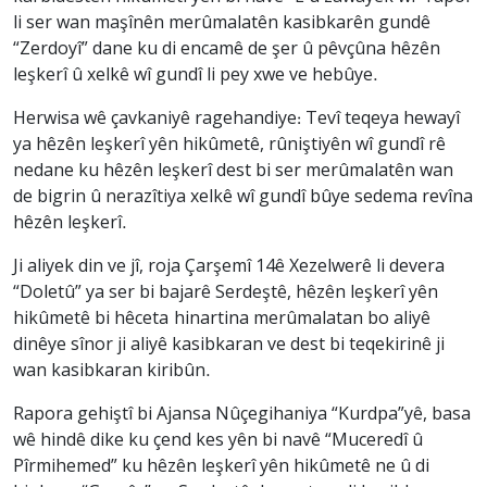
li ser wan maşînên merûmalatên kasibkarên gundê
“Zerdoyî” dane ku di encamê de şer û pêvçûna hêzên
leşkerî û xelkê wî gundî li pey xwe ve hebûye.
Herwisa wê çavkaniyê ragehandiye: Tevî teqeya hewayî
ya hêzên leşkerî yên hikûmetê, rûniştiyên wî gundî rê
nedane ku hêzên leşkerî dest bi ser merûmalatên wan
de bigrin û nerazîtiya xelkê wî gundî bûye sedema revîna
hêzên leşkerî.
Ji aliyek din ve jî, roja Çarşemî 14ê Xezelwerê li devera
“Doletû” ya ser bi bajarê Serdeştê, hêzên leşkerî yên
hikûmetê bi hêceta hinartina merûmalatan bo aliyê
dinêye sînor ji aliyê kasibkaran ve dest bi teqekirinê ji
wan kasibkaran kiribûn.
Rapora gehiştî bi Ajansa Nûçegihaniya “Kurdpa”yê, basa
wê hindê dike ku çend kes yên bi navê “Muceredî û
Pîrmihemed” ku hêzên leşkerî yên hikûmetê ne û di