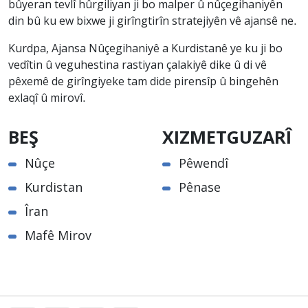
bûyeran tevlî hûrgiliyan ji bo malper û nûçegihaniyên
din bû ku ew bixwe ji girîngtirîn stratejiyên vê ajansê ne.
Kurdpa, Ajansa Nûçegihaniyê a Kurdistanê ye ku ji bo
vedîtin û veguhestina rastiyan çalakiyê dike û di vê
pêxemê de girîngiyeke tam dide pirensîp û bingehên
exlaqî û mirovî.
BEŞ
XIZMETGUZARÎ
Nûçe
Pêwendî
Kurdistan
Pênase
Îran
Mafê Mirov