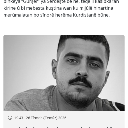
binkeya “Gurşêr” ya Serdeştê de ne, teqe li kasibkaran
kirine û bi mebesta kuştina wan ku mijûlê hinartina
merûmalatan bo sînorê herêma Kurdistanê bûne.
19:43 - 26 Tîrmeh (Temûz) 2026