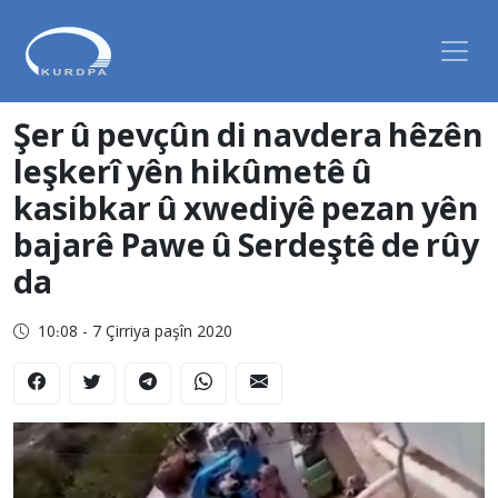
Şer û pevçûn di navdera hêzên
leşkerî yên hikûmetê û
kasibkar û xwediyê pezan yên
bajarê Pawe û Serdeştê de rûy
da
10:08 - 7 Çirriya paşîn 2020