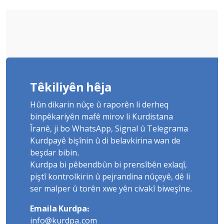
Têkiliyên hêja
Hûn dikarin nûçe û raporên li derheq
binpêkariyên mafê mirov li Kurdistana
Îranê, ji bo WhatsApp, Signal û Telegrama
Kurdpayê bişînin û di belavkirina wan de
beşdar bibin.
Kurdpa bi pêbendbûn bi prensîbên exlaqî,
piştî kontrolkirin û pejrandina nûçeyê, dê li
ser malper û torên xwe yên civakî biweşîne.
Emaila Kurdpa:
info@kurdpa.com