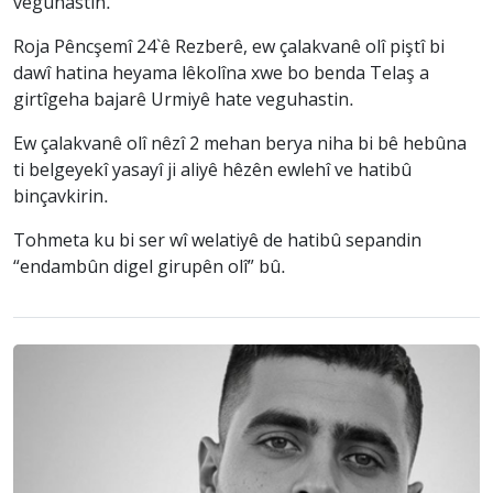
veguhastin.
Roja Pêncşemî 24`ê Rezberê, ew çalakvanê olî piştî bi
dawî hatina heyama lêkolîna xwe bo benda Telaş a
girtîgeha bajarê Urmiyê hate veguhastin.
Ew çalakvanê olî nêzî 2 mehan berya niha bi bê hebûna
ti belgeyekî yasayî ji aliyê hêzên ewlehî ve hatibû
binçavkirin.
Tohmeta ku bi ser wî welatiyê de hatibû sepandin
“endambûn digel girupên olî” bû.