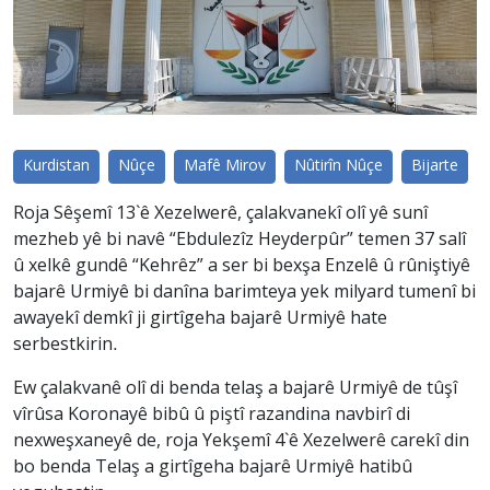
Kurdistan
Nûçe
Mafê Mirov
Nûtirîn Nûçe
Bijarte
Roja Sêşemî 13`ê Xezelwerê, çalakvanekî olî yê sunî
mezheb yê bi navê “Ebdulezîz Heyderpûr” temen 37 salî
û xelkê gundê “Kehrêz” a ser bi bexşa Enzelê û rûniştiyê
bajarê Urmiyê bi danîna barimteya yek milyard tumenî bi
awayekî demkî ji girtîgeha bajarê Urmiyê hate
serbestkirin.
Ew çalakvanê olî di benda telaş a bajarê Urmiyê de tûşî
vîrûsa Koronayê bibû û piştî razandina navbirî di
nexweşxaneyê de, roja Yekşemî 4`ê Xezelwerê carekî din
bo benda Telaş a girtîgeha bajarê Urmiyê hatibû