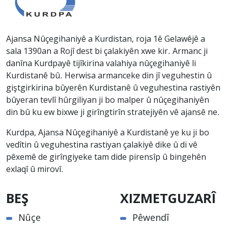
Ajansa Nûçegihaniyê a Kurdistan, roja 1ê Gelawêjê a
sala 1390an a Rojî dest bi çalakiyên xwe kir. Armanc ji
danîna Kurdpayê tijîkirina valahiya nûçegihaniyê li
Kurdistanê bû. Herwisa armanceke din jî veguhestin û
giştgirkirina bûyerên Kurdistanê û veguhestina rastiyên
bûyeran tevlî hûrgiliyan ji bo malper û nûçegihaniyên
din bû ku ew bixwe ji girîngtirîn stratejiyên vê ajansê ne.
Kurdpa, Ajansa Nûçegihaniyê a Kurdistanê ye ku ji bo
vedîtin û veguhestina rastiyan çalakiyê dike û di vê
pêxemê de girîngiyeke tam dide pirensîp û bingehên
exlaqî û mirovî.
BEŞ
XIZMETGUZARÎ
Nûçe
Pêwendî