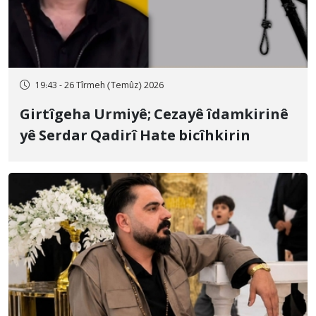
19:43 - 26 Tîrmeh (Temûz) 2026
Girtîgeha Urmiyê; Cezayê îdamkirinê
yê Serdar Qadirî Hate bicîhkirin