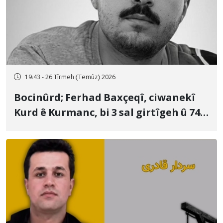
19:43 - 26 Tîrmeh (Temûz) 2026
Bocinûrd; Ferhad Baxçeqî, ciwanekî
Kurd ê Kurmanc, bi 3 sal girtîgeh û 74
qamçîyan hat cezakirin