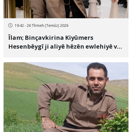
19:42 - 26 Tîrmeh (Temûz) 2026
Îlam; Binçavkirina Kiyûmers
Hesenbêygî ji aliyê hêzên ewlehiyê ve
û veguhestina wî bo cihekî nediyar