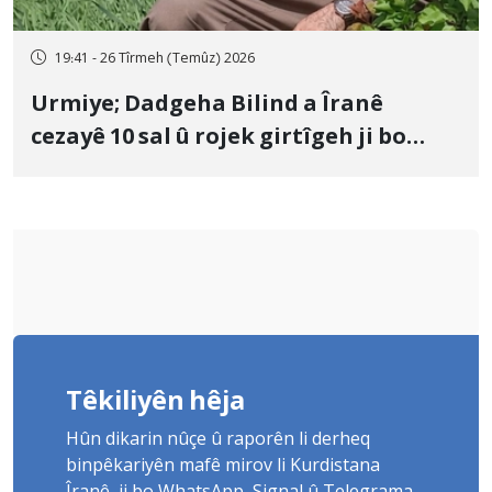
19:41 - 26 Tîrmeh (Temûz) 2026
Urmiye; Dadgeha Bilind a Îranê
cezayê 10 sal û rojek girtîgeh ji bo
Yûnis Nebîzade piştrast kir
Têkiliyên hêja
Hûn dikarin nûçe û raporên li derheq
binpêkariyên mafê mirov li Kurdistana