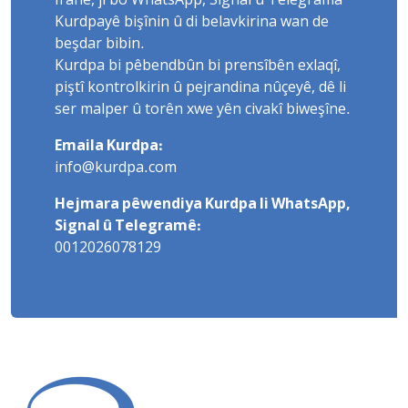
Îranê, ji bo WhatsApp, Signal û Telegrama
Kurdpayê bişînin û di belavkirina wan de
beşdar bibin.
Kurdpa bi pêbendbûn bi prensîbên exlaqî,
piştî kontrolkirin û pejrandina nûçeyê, dê li
ser malper û torên xwe yên civakî biweşîne.
Emaila Kurdpa:
info@kurdpa.com
Hejmara pêwendiya Kurdpa li WhatsApp,
Signal û Telegramê:
0012026078129