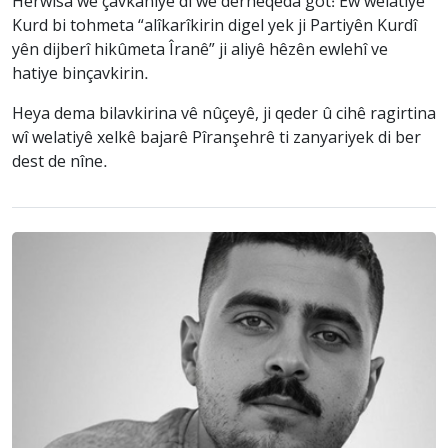
Herwisa wê çavkaniyê di wê derheqêda got: Ew welatiyê
Kurd bi tohmeta “alîkarîkirin digel yek ji Partiyên Kurdî
yên dijberî hikûmeta Îranê” ji aliyê hêzên ewlehî ve
hatiye binçavkirin.
Heya dema bilavkirina vê nûçeyê, ji qeder û cihê ragirtina
wî welatiyê xelkê bajarê Pîranşehrê ti zanyariyek di ber
dest de nîne.