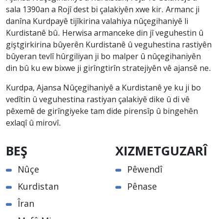
sala 1390an a Rojî dest bi çalakiyên xwe kir. Armanc ji
danîna Kurdpayê tijîkirina valahiya nûçegihaniyê li
Kurdistanê bû. Herwisa armanceke din jî veguhestin û
giştgirkirina bûyerên Kurdistanê û veguhestina rastiyên
bûyeran tevlî hûrgiliyan ji bo malper û nûçegihaniyên
din bû ku ew bixwe ji girîngtirîn stratejiyên vê ajansê ne.
Kurdpa, Ajansa Nûçegihaniyê a Kurdistanê ye ku ji bo
vedîtin û veguhestina rastiyan çalakiyê dike û di vê
pêxemê de girîngiyeke tam dide pirensîp û bingehên
exlaqî û mirovî.
BEŞ
XIZMETGUZARÎ
Nûçe
Pêwendî
Kurdistan
Pênase
Îran