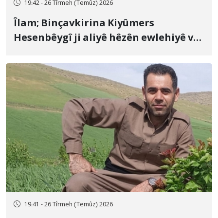
19:42 - 26 Tîrmeh (Temûz) 2026
Îlam; Binçavkirina Kiyûmers
Hesenbêygî ji aliyê hêzên ewlehiyê ve
û veguhestina wî bo cihekî nediyar
19:41 - 26 Tîrmeh (Temûz) 2026