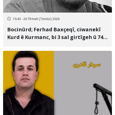
19:43 - 26 Tîrmeh (Temûz) 2026
Bocinûrd; Ferhad Baxçeqî, ciwanekî
Kurd ê Kurmanc, bi 3 sal girtîgeh û 74
qamçîyan hat cezakirin