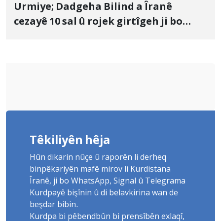
Urmiye; Dadgeha Bilind a Îranê
cezayê 10 sal û rojek girtîgeh ji bo
Yûnis Nebîzade piştrast kir
Têkiliyên hêja
Hûn dikarin nûçe û raporên li derheq
binpêkariyên mafê mirov li Kurdistana
Îranê, ji bo WhatsApp, Signal û Telegrama
Kurdpayê bişînin û di belavkirina wan de
beşdar bibin.
Kurdpa bi pêbendbûn bi prensîbên exlaqî,