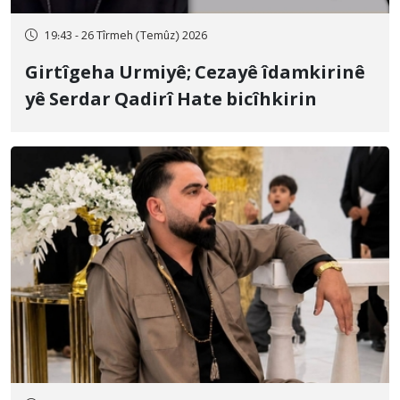
19:43 - 26 Tîrmeh (Temûz) 2026
Girtîgeha Urmiyê; Cezayê îdamkirinê
yê Serdar Qadirî Hate bicîhkirin