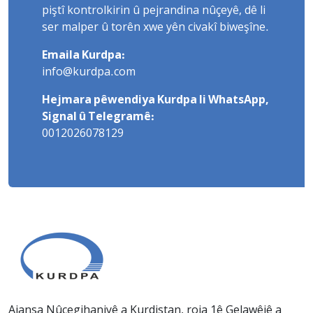
piştî kontrolkirin û pejrandina nûçeyê, dê li
ser malper û torên xwe yên civakî biweşîne.
Emaila Kurdpa:
info@kurdpa.com
Hejmara pêwendiya Kurdpa li WhatsApp,
Signal û Telegramê:
0012026078129
Ajansa Nûçegihaniyê a Kurdistan, roja 1ê Gelawêjê a