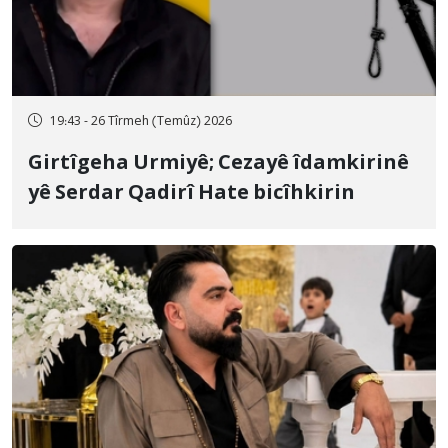
19:43 - 26 Tîrmeh (Temûz) 2026
Girtîgeha Urmiyê; Cezayê îdamkirinê
yê Serdar Qadirî Hate bicîhkirin