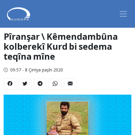
Pîranşar \ Kêmendambûna
kolberekî Kurd bi sedema
teqîna mîne
09:57 - 8 Çirriya paşîn 2020