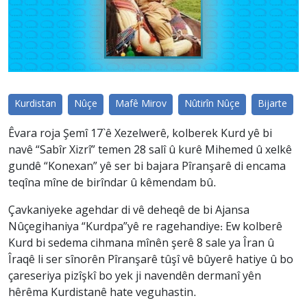
Kurdistan
Nûçe
Mafê Mirov
Nûtirîn Nûçe
Bijarte
Êvara roja Şemî 17`ê Xezelwerê, kolberek Kurd yê bi
navê “Sabîr Xizrî” temen 28 salî û kurê Mihemed û xelkê
gundê “Konexan” yê ser bi bajara Pîranşarê di encama
teqîna mîne de birîndar û kêmendam bû.
Çavkaniyeke agehdar di vê deheqê de bi Ajansa
Nûçegihaniya “Kurdpa”yê re ragehandiye: Ew kolberê
Kurd bi sedema cihmana mînên şerê 8 sale ya Îran û
Îraqê li ser sînorên Pîranşarê tûşî vê bûyerê hatiye û bo
çareseriya pizîşkî bo yek ji navendên dermanî yên
hêrêma Kurdistanê hate veguhastin.