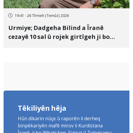
19:41 - 26 Tîrmeh (Temûz) 2026
Urmiye; Dadgeha Bilind a Îranê
cezayê 10 sal û rojek girtîgeh ji bo
Yûnis Nebîzade piştrast kir
Têkiliyên hêja
Hûn dikarin nûçe û raporên li derheq
binpêkariyên mafê mirov li Kurdistana