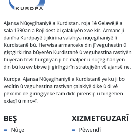
Ajansa Nûçegihaniyê a Kurdistan, roja 1ê Gelawêjê a
sala 1390an a Rojî dest bi çalakiyên xwe kir. Armanc ji
danîna Kurdpayê tijîkirina valahiya nûçegihaniyê li
Kurdistanê bû. Herwisa armanceke din jî veguhestin û
giştgirkirina bûyerên Kurdistanê û veguhestina rastiyên
bûyeran tevlî hûrgiliyan ji bo malper û nûçegihaniyên
din bû ku ew bixwe ji girîngtirîn stratejiyên vê ajansê ne.
Kurdpa, Ajansa Nûçegihaniyê a Kurdistanê ye ku ji bo
vedîtin û veguhestina rastiyan çalakiyê dike û di vê
pêxemê de girîngiyeke tam dide pirensîp û bingehên
exlaqî û mirovî.
BEŞ
XIZMETGUZARÎ
Nûçe
Pêwendî