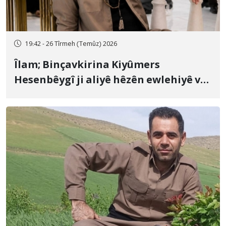
19:42 - 26 Tîrmeh (Temûz) 2026
Îlam; Binçavkirina Kiyûmers
Hesenbêygî ji aliyê hêzên ewlehiyê ve
û veguhestina wî bo cihekî nediyar