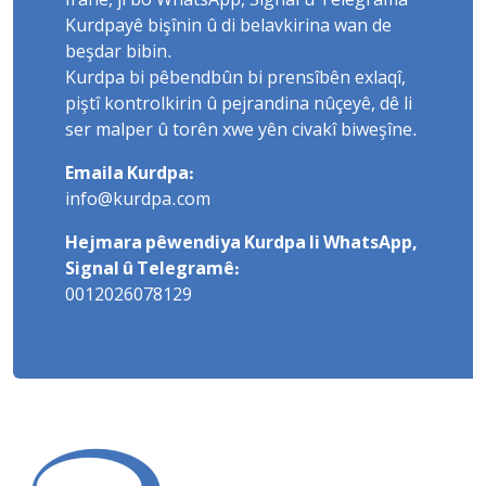
Îranê, ji bo WhatsApp, Signal û Telegrama
Kurdpayê bişînin û di belavkirina wan de
beşdar bibin.
Kurdpa bi pêbendbûn bi prensîbên exlaqî,
piştî kontrolkirin û pejrandina nûçeyê, dê li
ser malper û torên xwe yên civakî biweşîne.
Emaila Kurdpa:
info@kurdpa.com
Hejmara pêwendiya Kurdpa li WhatsApp,
Signal û Telegramê:
0012026078129