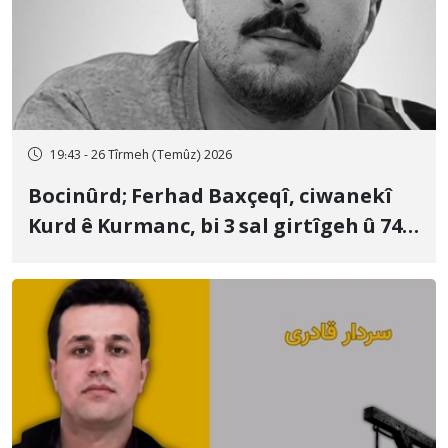
19:43 - 26 Tîrmeh (Temûz) 2026
Bocinûrd; Ferhad Baxçeqî, ciwanekî
Kurd ê Kurmanc, bi 3 sal girtîgeh û 74
qamçîyan hat cezakirin