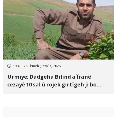
19:41 - 26 Tîrmeh (Temûz) 2026
Urmiye; Dadgeha Bilind a Îranê
cezayê 10 sal û rojek girtîgeh ji bo
Yûnis Nebîzade piştrast kir