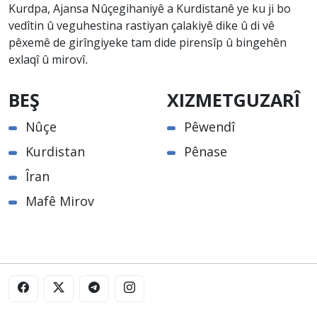
Kurdpa, Ajansa Nûçegihaniyê a Kurdistanê ye ku ji bo
vedîtin û veguhestina rastiyan çalakiyê dike û di vê
pêxemê de girîngiyeke tam dide pirensîp û bingehên
exlaqî û mirovî.
BEŞ
XIZMETGUZARÎ
Nûçe
Pêwendî
Kurdistan
Pênase
Îran
Mafê Mirov