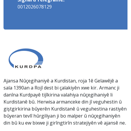
Signal û Telegramê:
0012026078129
Ajansa Nûçegihaniyê a Kurdistan, roja 1ê Gelawêjê a
sala 1390an a Rojî dest bi çalakiyên xwe kir. Armanc ji
danîna Kurdpayê tijîkirina valahiya nûçegihaniyê li
Kurdistanê bû. Herwisa armanceke din jî veguhestin û
giştgirkirina bûyerên Kurdistanê û veguhestina rastiyên
bûyeran tevlî hûrgiliyan ji bo malper û nûçegihaniyên
din bû ku ew bixwe ji girîngtirîn stratejiyên vê ajansê ne.