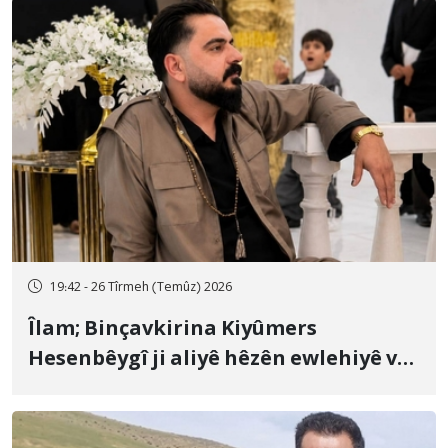
19:42 - 26 Tîrmeh (Temûz) 2026
Îlam; Binçavkirina Kiyûmers
Hesenbêygî ji aliyê hêzên ewlehiyê ve
û veguhestina wî bo cihekî nediyar