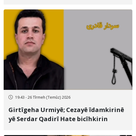
qamçîyan hat cezakirin
19:43 - 26 Tîrmeh (Temûz) 2026
Girtîgeha Urmiyê; Cezayê îdamkirinê
yê Serdar Qadirî Hate bicîhkirin