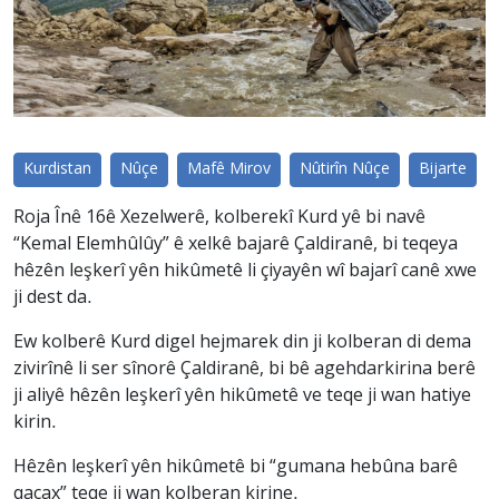
Kurdistan
Nûçe
Mafê Mirov
Nûtirîn Nûçe
Bijarte
Roja Înê 16ê Xezelwerê, kolberekî Kurd yê bi navê
“Kemal Elemhûlûy” ê xelkê bajarê Çaldiranê, bi teqeya
hêzên leşkerî yên hikûmetê li çiyayên wî bajarî canê xwe
ji dest da.
Ew kolberê Kurd digel hejmarek din ji kolberan di dema
zivirînê li ser sînorê Çaldiranê, bi bê agehdarkirina berê
ji aliyê hêzên leşkerî yên hikûmetê ve teqe ji wan hatiye
kirin.
Hêzên leşkerî yên hikûmetê bi “gumana hebûna barê
qaçax” teqe ji wan kolberan kirine.