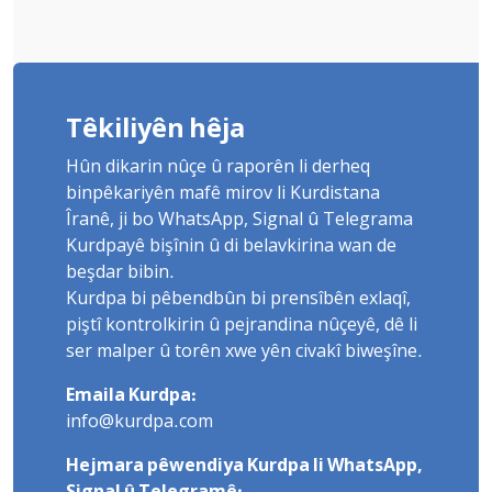
Têkiliyên hêja
Hûn dikarin nûçe û raporên li derheq
binpêkariyên mafê mirov li Kurdistana
Îranê, ji bo WhatsApp, Signal û Telegrama
Kurdpayê bişînin û di belavkirina wan de
beşdar bibin.
Kurdpa bi pêbendbûn bi prensîbên exlaqî,
piştî kontrolkirin û pejrandina nûçeyê, dê li
ser malper û torên xwe yên civakî biweşîne.
Emaila Kurdpa:
info@kurdpa.com
Hejmara pêwendiya Kurdpa li WhatsApp,