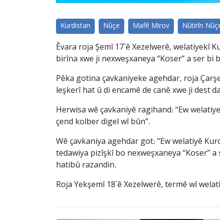
Kurdistan
Nûçe
Mafê Mirov
Nûtirîn Nûç
Êvara roja Şemî 17`ê Xezelwerê, welatiyekî K
birîna xwe ji nexweşxaneya “Koser” a ser bi b
Pêka gotina çavkaniyeke agehdar, roja Çarşemî
leşkerî hat û di encamê de canê xwe ji dest da
Herwisa wê çavkaniyê ragihand: “Ew welatiye l
çend kolber digel wî bûn”.
Wê çavkaniya agehdar got: “Ew welatiyê Kurd
tedawiya pizîşkî bo nexweşxaneya “Koser” a 
hatibû razandin.
Roja Yekşemî 18`ê Xezelwerê, termê wî welatiy