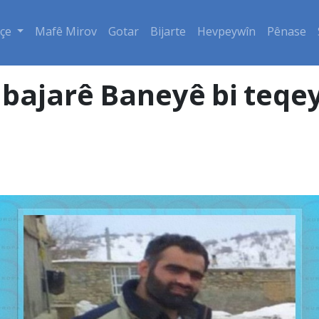
çe
Mafê Mirov
Gotar
Bijarte
Hevpeywîn
Pênase
 bajarê Baneyê bi teqe