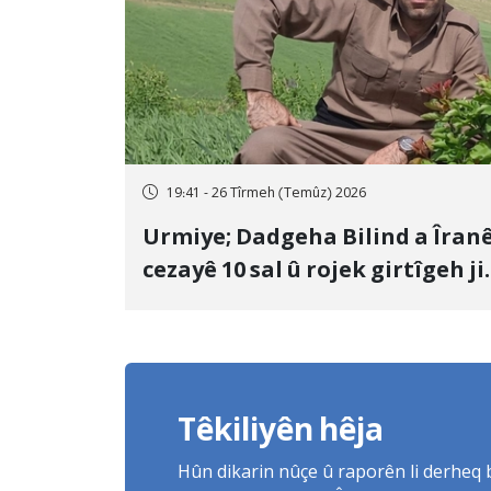
19:41 - 26 Tîrmeh (Temûz) 2026
Urmiye; Dadgeha Bilind a Îran
cezayê 10 sal û rojek girtîgeh ji
bo Yûnis Nebîzade piştrast kir
Têkiliyên hêja
Hûn dikarin nûçe û raporên li derheq