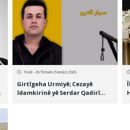
19:43 - 26 Tîrmeh (Temûz) 2026
Girtîgeha Urmiyê; Cezayê
Î
îdamkirinê yê Serdar Qadirî
H
Hate bicîhkirin
e
c