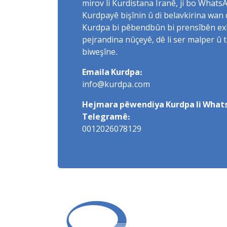
mirov li Kurdistana Îranê, ji bo What
Kurdpayê bişînin û di belavkirina wan 
Kurdpa bi pêbendbûn bi prensîbên exlaq
pejrandina nûçeyê, dê li ser malper û 
biweşîne.
Emaila Kurdpa:
info@kurdpa.com
Hejmara pêwendiya Kurdpa li Whats
Telegramê:
0012026078129