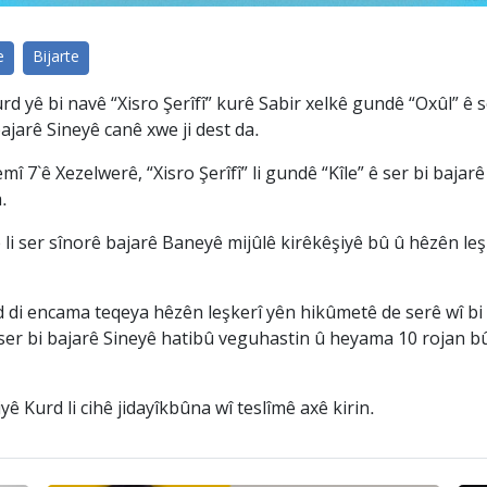
e
Bijarte
urd yê bi navê “Xisro Şerîfî” kurê Sabir xelkê gundê “Oxûl” ê
ajarê Sineyê canê xwe ji dest da.
 7`ê Xezelwerê, “Xisro Şerîfî” li gundê “Kîle” ê ser bi bajar
.
i ser sînorê bajarê Baneyê mijûlê kirêkêşiyê bû û hêzên leşk
 di encama teqeya hêzên leşkerî yên hikûmetê de serê wî bi 
ser bi bajarê Sineyê hatibû veguhastin û heyama 10 rojan b
ê Kurd li cihê jidayîkbûna wî teslîmê axê kirin.