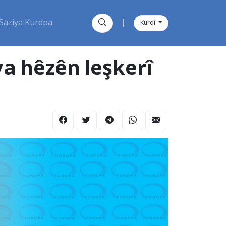
Saziya Kurdpa
|
Kurdî
ya hêzên leşkerî