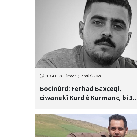
19:43 - 26 Tîrmeh (Temûz) 2026
Bocinûrd; Ferhad Baxçeqî,
ciwanekî Kurd ê Kurmanc, bi 3
sal girtîgeh û 74 qamçîyan hat
cezakirin