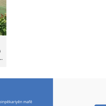
ê
 binpêkariyên mafê