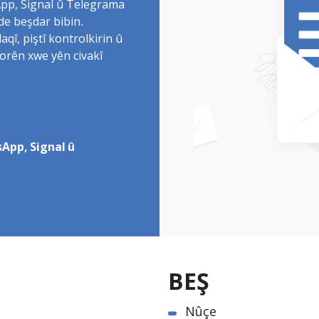
sApp, Signal û Telegrama
de beşdar bibin.
î, piştî kontrolkirin û
torên xwe yên civakî
App, Signal û
BEŞ
Nûçe