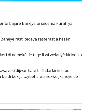
 ser bi bajarê Baneyê bi sedema kûrahiya
ê Baneyê rastî teqeya rasterast a hêzên
erî di demekê de teqe li wî welatiyê kirine ku
awayekî dijwar hate birîndarkirin û bo
û ku di bexşa taybet a wê nexweşxaneyê de