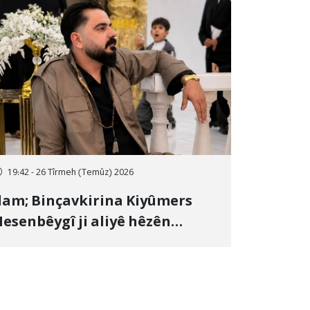
19:42 - 26 Tîrmeh (Temûz) 2026
lam; Binçavkirina Kiyûmers
esenbêygî ji aliyê hêzên
wlehiyê ve û veguhestina wî bo
ihekî nediyar