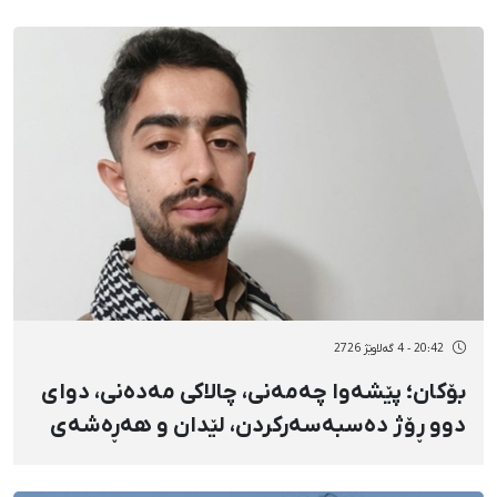
20:42 - 4 گەلاوێژ 2726
بۆکان؛ پێشەوا چەمەنی، چالاکی مەدەنی، دوای
دوو ڕۆژ دەسبەسەرکردن، لێدان و هەڕەشەی
توند ئازاد کرا