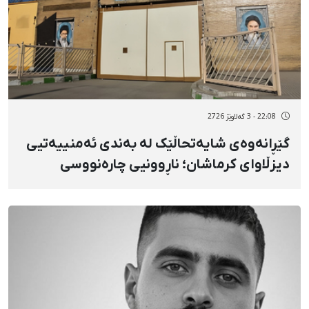
22:08 - 3 گەلاوێژ 2726
گێڕانەوەی شایەتحاڵێک لە بەندی ئەمنییەتیی
دیزڵاوای کرماشان؛ ناڕوونیی چارەنووسی
سەدان دەسبەسەرکراو تا بێبەشکردن و
قەدەغەکاریی توند بە شێوەی گرتنگە
ئەمنییەکان