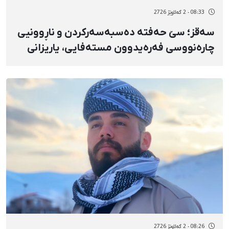
08:33 - 2 گەلاوێژ 2726
سەقز؛ سێ حەفتە دەسبەسەرکردن و ناڕوونیی
چارەنووسی فەرەیدوون مستەفایی، یاریزانی
فووتباڵ
08:26 - 2 گەلاوێژ 2726