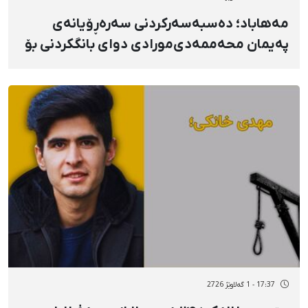
مەهاباد؛ دەسبەسەرکردنی سەرەڕۆیانەی
پەیمان محەممەدی‌مورادی دوای بانگکردنی بۆ
ئیدارەی ئیتلاعات و گواستنەوەی بۆ شوێنێکی
نادیار
17:37 - 1 گەلاوێژ 2726