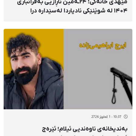
مێهدی خانەکی؛ ۲۴ـەمین ناڕازیی بەفرانباری
۱۴۰۴ لە شوێنێکی نادیاردا لەسێدارە درا
10:37 - 1 گەلاوێژ 2726
بەندیخانەی ناوەندیی ئیلام؛ ئێرەج