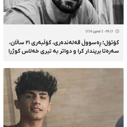
09:21 - 2 گەلاوێژ 2726
کۆتۆل؛ ڕەسووڵ قەلەندەری، کۆڵبەری ۲۱ ساڵان،
سەرەتا بریندار کرا و دواتر بە تیری خەلاس کوژرا