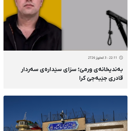
22:11 - 3 گەلاوێژ 2726
بەندیخانەی ورمێ؛ سزای سێدارەی سەردار
قادری جێبەجێ کرا