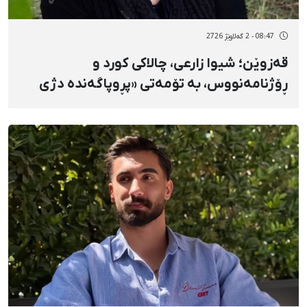
08:47 - 2 گەلاوێژ 2726
قەزوێن؛ شیوا زارعی، چالاکی کورد و
ڕۆژنامەنووس، بە تۆمەتی «پڕوپاگەندە دژی
کۆماری ئیسلامی» سزای دارایی بەسەردا
سەپێندرا