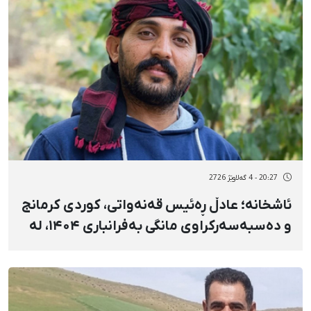
20:27 - 4 گەلاوێژ 2726
ئاشخانه؛ عادڵ ڕەئیس قەنەواتی، کوردی کرمانج
و دەسبەسەرکراوی مانگی بەفرانباری ۱۴۰۴، لە
دۆسییەیەکی سزاییدا سزای ۹ مانگ
زیندانیکردنی بەسەردا سەپێندرا