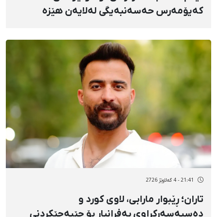
کەیۆمەرس حەسەنبەیگی لەلایەن هێزە
ئەمنییەکانەوە و گواستنەوەی بۆ شوێنێکی
نادیار
21:41 - 4 گەلاوێژ 2726
تاران؛ ڕێبوار مارابی، لاوی کورد و
دەسبەسەرکراوی بەفرانبار بۆ جێبەجێکردنی