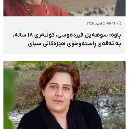
09:11 - 2 گەلاوێژ 2726
پاوه؛ سوهەیل فیردەوسی، کۆڵبەری ۱۸ ساڵە،
بە تەقەی ڕاستەوخۆی هێزەکانی سپای
پاسداران کوژرا