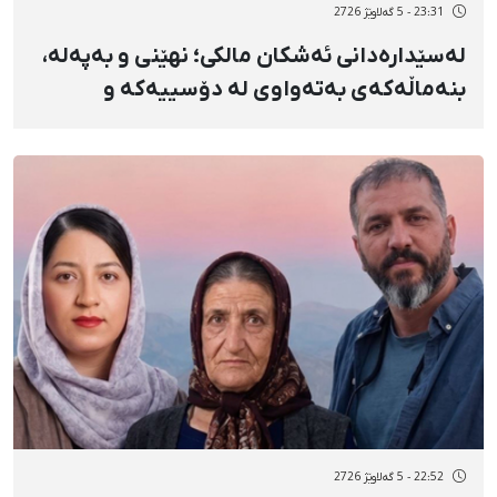
23:31 - 5 گەلاوێژ 2726
لەسێدارەدانی ئەشکان مالکی؛ نهێنی و بەپەلە،
بنەماڵەکەی بەتەواوی لە دۆسییەکە و
پارێزەری دیاریکراو بێئاگا بوون و تەنانەت
ڕێگەیان پێنەدرا کفنەکەشی بکەنەوە
22:52 - 5 گەلاوێژ 2726