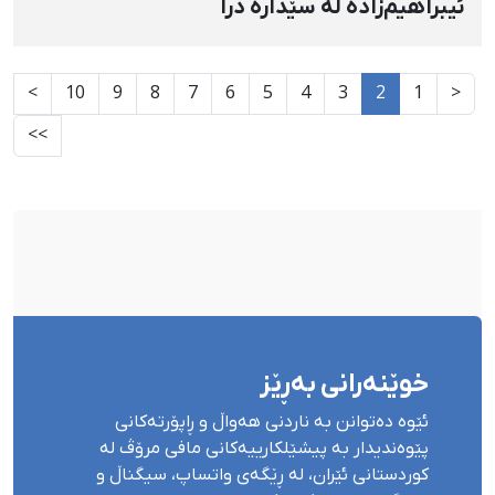
ئیبراهیم‌زادە لە سێدارە درا
>
10
9
8
7
6
5
4
3
2
1
<
>>
خوێنەرانی بەڕێز
ئێوە دەتوانن بە ناردنی هەواڵ و ڕاپۆرتەکانی
پێوەندیدار بە پیشێلکارییەکانی مافی مرۆڤ لە
کوردستانی ئێران، لە ڕێگەی واتساپ، سیگناڵ و