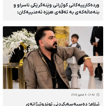
وردەکارییەکانی کوژرانی وێنەگرێکی ناسراو و
بنەماڵەکەی بە تەقەی هێزە ئەمنییەکان:
مێهدی تەوەکولی، مریەم ئەسڵانی و سومەیە
تەوەکولی
21:42 - 4 گەلاوێژ 2726
ئیلام؛ دەسبەسەرکردنی توندوتیژانەی