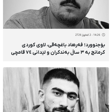
14:26 - 2 گەلاوێژ 2726
بۆجنوورد؛ فەرهاد باغچەقی، لاوی کوردی
کرمانج بە ۳ ساڵ بەندکران و لێدانی ٧٤ قامچی
مەحکووم کرا