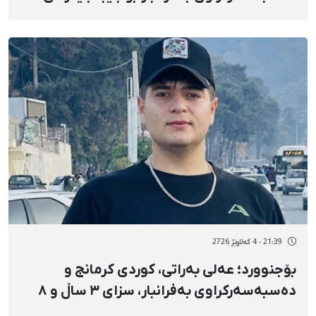
سزای زیندانیکردنەکەی بۆ زیندانی تارانی گەورە
ڕاگوێزرا
21:39 - 4 گەلاوێژ 2726
بۆجنوورد؛ عەلی بەراتی، کوردی کرمانج و
دەسبەسەرکراوی بەفرانبار، سزای ۳ ساڵ و ۸
مانگ زیندانیکردنی بەسەردا سەپێنرا