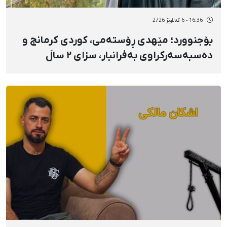
16:36 - 6 گەلاوێژ 2726
بۆجنوورد؛ مێهدی ڕۆستەمی، کوردی کرمانج و
دەسبەسەرکراوی بەفرانبار، سزای ٢ ساڵ
بەندکرانی بەسەردا سەپێندرا