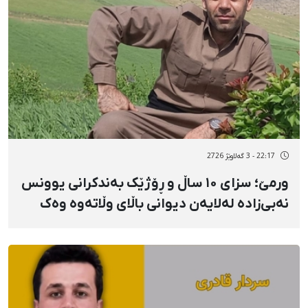
22:17 - 3 گەلاوێژ 2726
ورمێ؛ سزای ۱۰ ساڵ و ڕۆژێک بەندکرانی یوونس
نەبی‌زاده لەلایەن دیوانی باڵای وڵاتەوە وەک
خۆی پەسەند کرایەوە