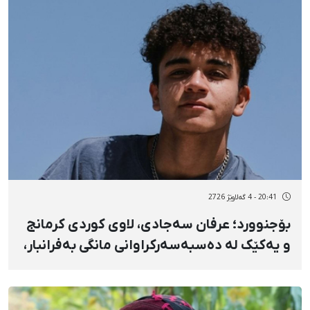
20:41 - 4 گەلاوێژ 2726
بۆجنوورد؛ عرفان سەجادی، لاوی کوردی کرمانج
و یەکێک لە دەسبەسەرکراوانی مانگی بەفرانبار،
سزای ۶ مانگ زیندانیکردن و ۲۰۰ ملیۆن تمەن
سزای نەختیی بەسەردا سەپێنرا