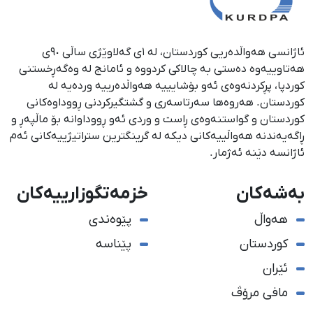
ئاژانسی هەواڵدەریی کوردستان، لە ١ی گەلاوێژی ساڵی ٩٠ی
هەتاوییەوە دەستی بە چالاکی کردووە و ئامانج لە وەگەڕخستنی
كوردپا، پڕكردنەوەی ئەو بۆشایییە هەواڵدەرییە وردەیە لە
كوردستان. هەروەها سەرتاسەری و گشتگیركردنی ڕووداوەكانی
كوردستان و گواستنەوەی ڕاست و وردی ئەو ڕووداوانە بۆ ماڵپەڕ و
ڕاگەیەندنە هەواڵییەكانی دیكە لە گرینگترین ستراتیژییەكانی ئەم
ئاژانسە دێنە ئەژمار.
بەشەکان
خزمەتگوزارییەکان
هەواڵ
پێوەندی
کوردستان
پێناسە
ئێران
مافی مرۆڤ