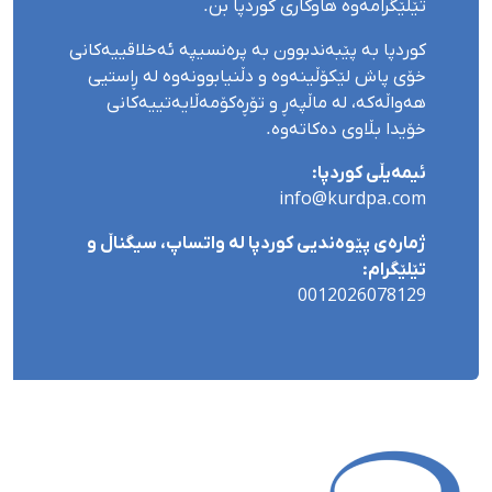
تێلێگرامەوە هاوکاری کوردپا بن.
کوردپا بە پێبەندبوون بە پرەنسیپە ئەخلاقییەکانی
خۆی پاش لێکۆڵینەوە و دڵنیابوونەوە لە ڕاستیی
هەواڵەکە، لە ماڵپەڕ و تۆڕەکۆمەڵایەتییەکانی
خۆیدا بڵاوی دەکاتەوە.
ئیمەیڵی کوردپا:
info@kurdpa.com
ژمارەی پێوەندیی کوردپا لە واتساپ، سیگناڵ و
تێلێگرام:
0012026078129