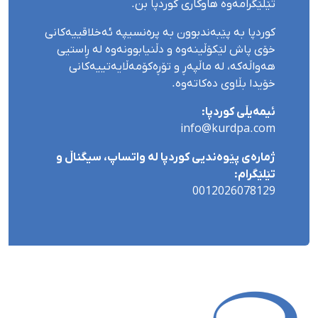
تێلێگرامەوە هاوکاری کوردپا بن.
کوردپا بە پێبەندبوون بە پرەنسیپە ئەخلاقییەکانی
خۆی پاش لێکۆڵینەوە و دڵنیابوونەوە لە ڕاستیی
هەواڵەکە، لە ماڵپەڕ و تۆڕەکۆمەڵایەتییەکانی
خۆیدا بڵاوی دەکاتەوە.
ئیمەیڵی کوردپا:
info@kurdpa.com
ژمارەی پێوەندیی کوردپا لە واتساپ، سیگناڵ و
تێلێگرام:
0012026078129