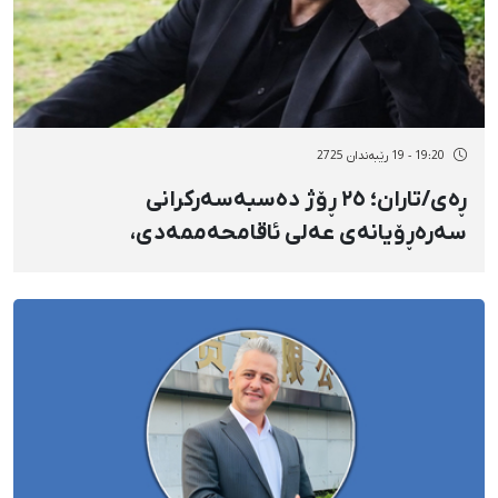
19:20 - 19 رێبەندان 2725
ڕەی/تاران؛ ٢٥ ڕۆژ دەسبەسەرکرانی
سەرەڕۆیانەی عەلی ئاقامحەممەدی،
هاووڵاتیی خەڵکی هلیلان