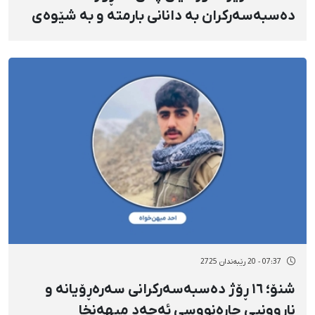
دەسبەسەرکران بە دانانی بارمتە و بە شێوەی
کاتی ئازاد کرا
07:37 - 20 رێبەندان 2725
شنۆ؛ ١٦ ڕۆژ دەسبەسەرکرانی سەرەڕۆیانە و
ناڕوونیی چارەنووسی ئەحەد میهەنخا