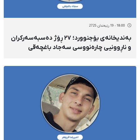
18:00 - 19 رێبەندان 2725
بەندیخانەی بۆجنوورد؛ ٢٧ ڕۆژ دەسبەسەرکران
و ناڕوونیی چارەنووسی سەجاد باغچەقی