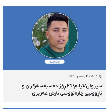
20:11 - 19 رێبەندان 2725
سیروان/ئیلام؛ ٢٦ ڕۆژ دەسبەسەرکران و
ناڕوونیی چارەنووسی ئارش عەزیزی