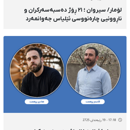
لۆمار/ سیروان ؛ ٢١ ڕۆژ دەسبەسەرکران و
ناڕوونیی چارەنووسی ئێلیاس جەوانمەرد
17:18 - 19 رێبەندان 2725