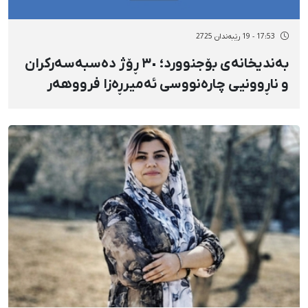
17:53 - 19 رێبەندان 2725
بەندیخانەی بۆجنوورد؛ ٣٠ ڕۆژ دەسبەسەرکران
و ناڕوونیی چارەنووسی ئەمیرڕەزا فرووهەر