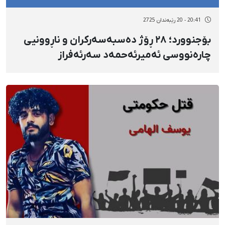
20:41 - 20 رێبەندان 2725
بۆجنوورد؛ ٢٨ ڕۆژ دەسبەسەرکران و ناڕوونیی
چارەنووسی ئەمیرئەحمەد سەرئەفراز