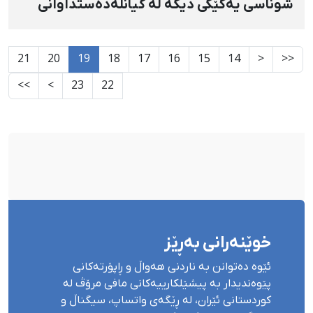
شوناسی یەکێکی دیکە لە گیانلەدەستداوانی
١٨ی بەفرانبار
21
20
19
18
17
16
15
14
<
<<
>>
>
23
22
خوێنەرانی بەڕێز
ئێوە دەتوانن بە ناردنی هەواڵ و ڕاپۆرتەکانی
پێوەندیدار بە پیشێلکارییەکانی مافی مرۆڤ لە
کوردستانی ئێران، لە ڕێگەی واتساپ، سیگناڵ و