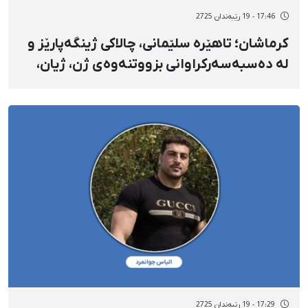
17:46 - 19 رێبەندان 2725
کرماشان؛ تاهێره سلێمانی، چالاکی ژینگەپارێز و
لە دەسبەسەرکراوانی بزووتنەوەی ژن، ژیان،
ئازادی بە مەبەستی جێبەجێکرانی ٣ مانگ و ١٠
ڕۆژ بەندکران ڕەوانەی بەندیخانە کرا
17:29 - 19 رێبەندان 2725