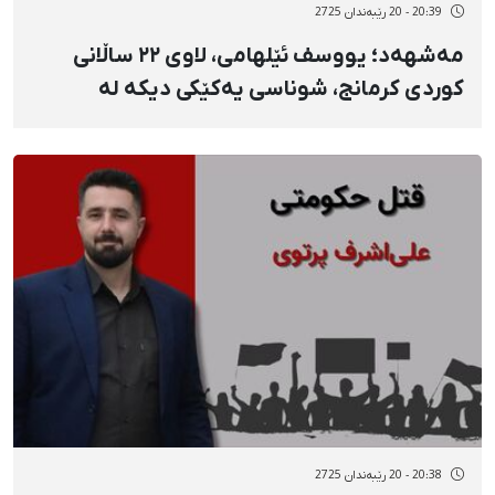
20:39 - 20 رێبەندان 2725
مەشهەد؛ یووسف ئێلهامی، لاوی ٢٢ ساڵانی
کوردی کرمانج، شوناسی یەکێکی دیکە لە
گیانلەدەستداوانی ١٨ی بەفرانبار
20:38 - 20 رێبەندان 2725