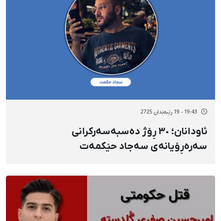
19:43 - 19 رێبەندان 2725
ئاودانان؛ ٣٠ ڕۆژ دەسبەسەرکرانی
سەرەڕۆیانەی سەجاد حێکمەت