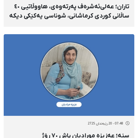
تاران؛ عەلی‌ئەشرەف پەرتەوەی، هاووڵاتیی ٤٠
ساڵانی کوردی کرماشانی، شوناسی یەکێکی دیکە
لە گیانلەدەستداوانی ١٨ی بەفرانبار
07:48 - 20 رێبەندان 2725
سنە؛ عەزیزە مورادیان پاش ٧٠ ڕۆژ