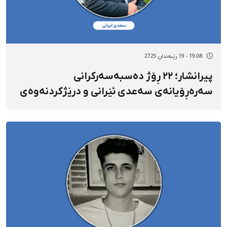
19:08 - 19 رێبەندان 2725
پیرانشار؛ ۲۲ ڕۆژ دەسبەسەرکرانی
سەرەڕۆیانەی سەعدی ئێرانی و درێژکردنەوەی
بڕیاری دەسبەسەرکرانی بۆ ١٥ ڕۆژی دیکە