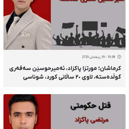
19:38 - 19 رێبەندان 2725
کرماشان؛ مورتزا پاکزاد، ئەمیرحوسێن سەفەری
گوڵدەستە، لاوی ٢٠ ساڵانی کورد، شوناسی
یەکێکی دیکە لە گیانلەدەستداوانی ١٨ی
بەفرانبار