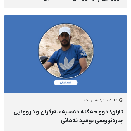
20:17 - 19 رێبەندان 2725
تاران؛ دوو حەفتە دەسبەسەرکران و ناڕوونیی
چارەنووسی ئومید ئەمانی