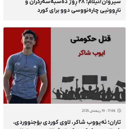
سیروان/ئیلام؛ ٢٨ ڕۆژ دەسبەسەرکران و
ناڕوونیی چارەنووسی دوو برای کورد
17:06 - 19 رێبەندان 2725
تاران؛ ئەیووب شاکر، لاوی کوردی بۆجنووردی،