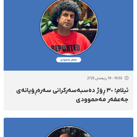
19:55 - 19 رێبەندان 2725
ئیلام؛ ٣٠ ڕۆژ دەسبەسەرکرانی سەرەڕۆیانەی
جەعفەر مەحموودی