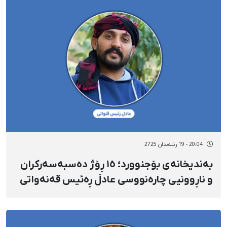
20:04 - 19 رێبەندان 2725
بەندیخانەی بۆجنوورد؛ ١٥ ڕۆژ دەسبەسەرکران
و ناڕوونیی چارەنووسی عادڵ ڕەئیس قەنەواتی