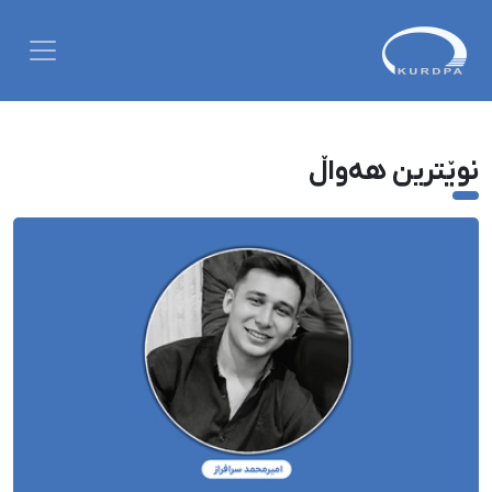
نوێترین هەواڵ