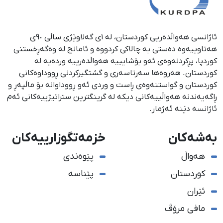
ئاژانسی هەواڵدەریی کوردستان، لە ١ی گەلاوێژی ساڵی ٩٠ی
هەتاوییەوە دەستی بە چالاکی کردووە و ئامانج لە وەگەڕخستنی
كوردپا، پڕكردنەوەی ئەو بۆشایییە هەواڵدەرییە وردەیە لە
كوردستان. هەروەها سەرتاسەری و گشتگیركردنی ڕووداوەكانی
كوردستان و گواستنەوەی ڕاست و وردی ئەو ڕووداوانە بۆ ماڵپەڕ و
ڕاگەیەندنە هەواڵییەكانی دیكە لە گرینگترین ستراتیژییەكانی ئەم
ئاژانسە دێنە ئەژمار.
بەشەکان
خزمەتگوزارییەکان
هەواڵ
پێوەندی
کوردستان
پێناسە
ئێران
مافی مرۆڤ