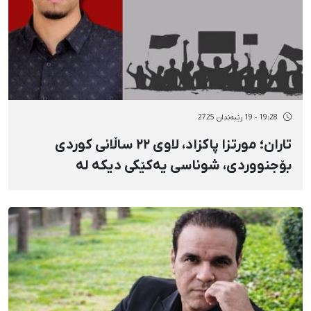
19:28 - 19 رێبەندان 2725
تاران؛ مورتزا پاکزاد، لاوی ٢٢ ساڵانی کوردی
بۆجنووردی، شوناسی یەکێکی دیکە لە
گیانلەدەستداوانی ١٨ی بەفرانبار