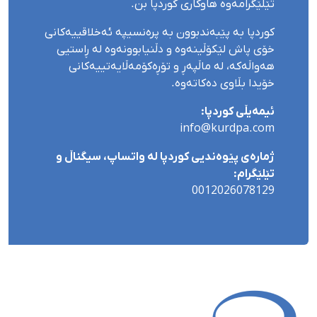
تێلێگرامەوە هاوکاری کوردپا بن.
کوردپا بە پێبەندبوون بە پرەنسیپە ئەخلاقییەکانی
خۆی پاش لێکۆڵینەوە و دڵنیابوونەوە لە ڕاستیی
هەواڵەکە، لە ماڵپەڕ و تۆڕەکۆمەڵایەتییەکانی
خۆیدا بڵاوی دەکاتەوە.
ئیمەیڵی کوردپا:
info@kurdpa.com
ژمارەی پێوەندیی کوردپا لە واتساپ، سیگناڵ و
تێلێگرام:
0012026078129