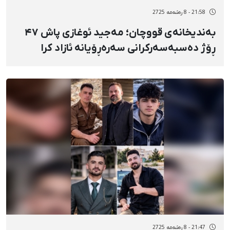
21:58 - 8 رەشەمه 2725
بەندیخانەی قووچان؛ مەجید ئوغازی پاش ۴۷
ڕۆژ دەسبەسەرکرانی سەرەڕۆیانە ئازاد کرا
21:47 - 8 رەشەمه 2725