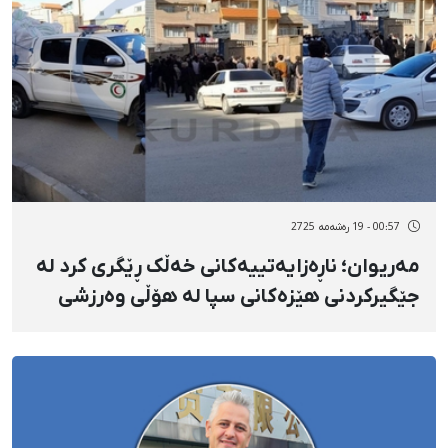
00:57 - 19 رەشەمه 2725
مەریوان؛ ناڕەزایەتییەکانی خەڵک ڕێگری کرد لە
جێگیرکردنی هێزەکانی سپا لە هۆڵی وەرزشی
مووسک ٢