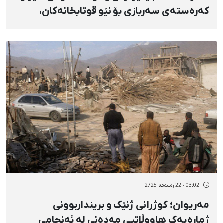
کەرەستەی سەربازی بۆ نێو قوتابخانەکان،
مزگەوتەکان و هەروەها زانکۆکان و
ئامادەبوونی هێزەکان بە ئۆتۆموبیلی شەخسی
لە نێو شاردا
03:02 - 22 رەشەمه 2725
مەریوان؛ کوژرانی ژنێک و برینداربوونی
ژمارەیەک هاووڵاتیی مەدەنی لە ئەنجامی