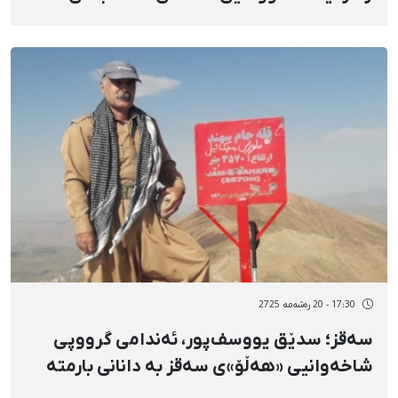
هێرشە ئاسمانییەکان
17:30 - 20 رەشەمه 2725
سەقز؛ سدێق یووسف‌پور، ئەندامی گرووپی
شاخەوانیی «هەڵۆ»ی سەقز بە دانانی بارمتە
ئازاد کرا