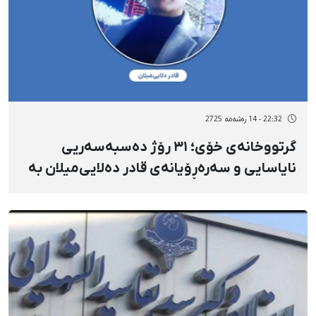
22:32 - 14 رەشەمه 2725
گرتووخانەی خۆی؛ ٣١ رۆژ دەسبەسەریی
نایاسایی و سەرەڕۆیانەی قادر دەلایی‌میلان بە
هۆی دوو تۆمەتی سیاسی