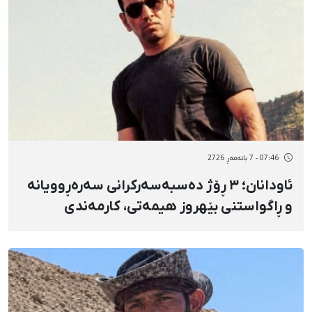
07:46 - 7 بانەمەڕ 2726
ئاودانان؛ ٣ ڕۆژ دەسبەسەرکرانی سەرەڕوویانە
و ڕاگواستنی بێهروز هیمەتی، کارمەندی
نەخۆشخانه بۆ بەندیخانەی ماپارە