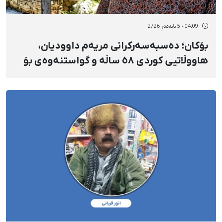
04:09 - 5 بانەمەڕ 2726
بۆکان؛ دەسبەسەرکرانی مریەم داوودیان،
هاووڵاتیی کوردی ٥٨ ساڵە و گواستنەوەی بۆ
بەندیخانەی ناوەندیی ورمێ