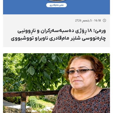
16:18 - 5 بانەمەڕ 2726
ورمێ؛ ١٨ ڕۆژی دەسبەسەرکران و ناڕوونیی
چارەنووسی شلێر مام‌قادری ناوبراو تووشبووی
شێرپەنجە و سەرپەرستی بنەماڵەیە