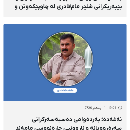
بێبەریکرانی شلێر مام‌قادری لە چاوپێکەوتن و
پارێزەر؛ شلێر شێرپەنجەی هەیە و سەرپەرستی
منداڵەکانیەتی
19:04 - 11 بانەمەڕ 2726
نەغەدە؛ بەردەوامی دەسبەسەرکرانی
سەرەڕوویانه و ناڕوونیی چارەنووسی مامەند