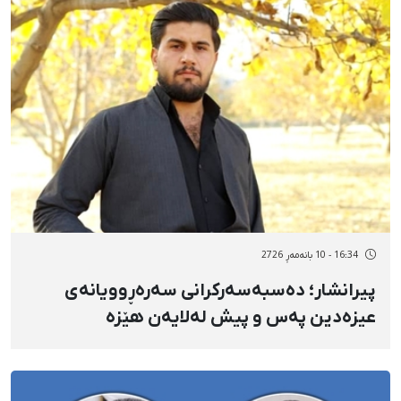
16:34 - 10 بانەمەڕ 2726
پیرانشار؛ دەسبەسەرکرانی سەرەڕوویانەی
عیزەدین پەس و پیش لەلایەن هێزە
ئەمنییەتییەکانەوە