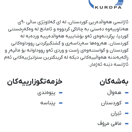
ئاژانسی هەواڵدەریی کوردستان، لە ١ی گەلاوێژی ساڵی ٩٠ی
هەتاوییەوە دەستی بە چالاکی کردووە و ئامانج لە وەگەڕخستنی
كوردپا، پڕكردنەوەی ئەو بۆشایییە هەواڵدەرییە وردەیە لە
كوردستان. هەروەها سەرتاسەری و گشتگیركردنی ڕووداوەكانی
كوردستان و گواستنەوەی ڕاست و وردی ئەو ڕووداوانە بۆ ماڵپەڕ و
ڕاگەیەندنە هەواڵییەكانی دیكە لە گرینگترین ستراتیژییەكانی ئەم
ئاژانسە دێنە ئەژمار.
بەشەکان
خزمەتگوزارییەکان
هەواڵ
پێوەندی
کوردستان
پێناسە
ئێران
مافی مرۆڤ