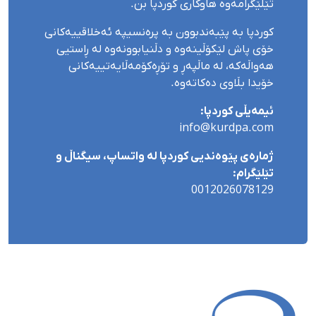
تێلێگرامەوە هاوکاری کوردپا بن.
کوردپا بە پێبەندبوون بە پرەنسیپە ئەخلاقییەکانی
خۆی پاش لێکۆڵینەوە و دڵنیابوونەوە لە ڕاستیی
هەواڵەکە، لە ماڵپەڕ و تۆڕەکۆمەڵایەتییەکانی
خۆیدا بڵاوی دەکاتەوە.
ئیمەیڵی کوردپا:
info@kurdpa.com
ژمارەی پێوەندیی کوردپا لە واتساپ، سیگناڵ و
تێلێگرام:
0012026078129