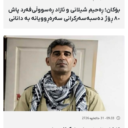
بۆکان؛ ڕەحیم شیلانی و ئازاد ڕەسووڵی‌فەرد پاش
٨٠ ڕۆژ دەسبەسەرکرانی سەرەڕوویانە بە دانانی
بارمتە ئازاد کران
09:33 - 31 خاکەلێوه 2726