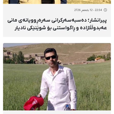
22:54 - 12 بانەمەڕ 2726
پیرانشار؛ دەسبەسەرکرانی سەرەڕوویانەی مانی
عەبدوڵڵازادە و ڕاگواستنی بۆ شوێنێکی نادیار