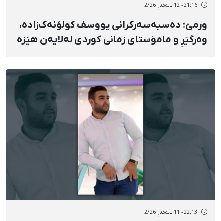
21:16 - 12 بانەمەڕ 2726
ورمێ؛ دەسبەسەرکرانی یووسف کولۆنەک‌زاده،
وەرگێڕ و مامۆستای زمانی کوردی لەلایەن هێزە
ئەمنییەتییەکانەوە
22:13 - 11 بانەمەڕ 2726