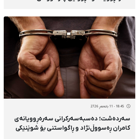
خودادادی
18:45 - 11 بانەمەڕ 2726
سەردەشت؛ دەسبەسەرکرانی سەرەڕوویانەی
کامران ڕەسووڵ‌نژاد و ڕاگواستنی بۆ شوێنێکی
نادیار