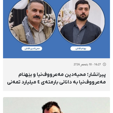
16:27 - 10 بانەمەڕ 2726
پیرانشار؛ محیەدین مەعرووف‌نیا و بێهنام
مەعرووف‌‌نیا بە دانانی بارمتەی ٤ میلیارد تمەنی
ئازاد کران