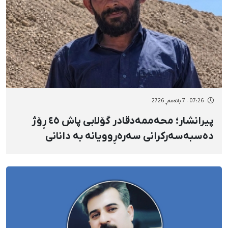
07:26 - 7 بانەمەڕ 2726
پیرانشار؛ محەممەدقادر گۆلابی پاش ٤٥ ڕۆژ
دەسبەسەرکرانی سەرەڕوویانە بە دانانی
بارمتەی قورس ئازاد کرا