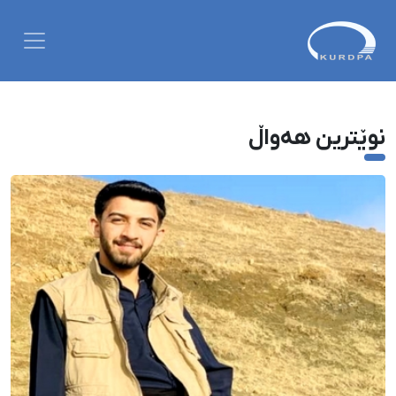
نوێترین هەواڵ