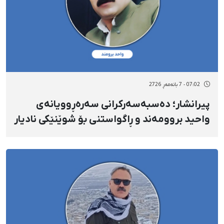
07:02 - 7 بانەمەڕ 2726
پیرانشار؛ دەسبەسەرکرانی سەرەڕوویانەی
واحید بروومەند و ڕاگواستنی بۆ شوێنێکی نادیار