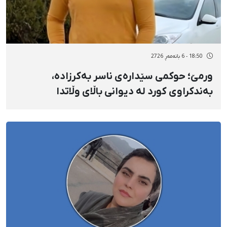
18:50 - 6 بانەمەڕ 2726
ورمێ؛ حوکمی سێدارەی ناسر بەکرزادە،
بەندکراوی کورد لە دیوانی باڵای وڵاتدا
پشتڕاست کرایەوە