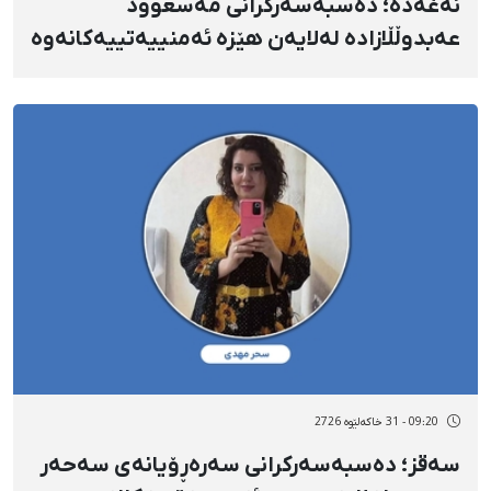
نەغەدە؛ دەسبەسەرکرانی مەسعوود
عەبدوڵڵازادە لەلایەن هێزە ئەمنییەتییەکانەوە
09:20 - 31 خاکەلێوه 2726
سەقز؛ دەسبەسەرکرانی سەرەڕۆیانەی سەحەر