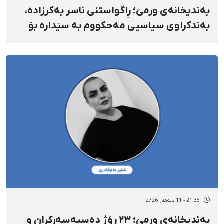
بەندیخانەی ورمێ؛ ڕاگواستنی ناسر بەکرزادە،
بەندکراوی سیاسیی مەحکووم بە سێدارە بۆ
شوێنێکی نادیار؛ دەستڕاگەیشتنی پارێزەرەکانی
بە سامانەی سەنا سنووردار کراوە
21:35 - 11 بانەمەڕ 2726
بەندیخانەی ورمێ؛ ٢٣ ڕۆژ دەسبەسەرکران و