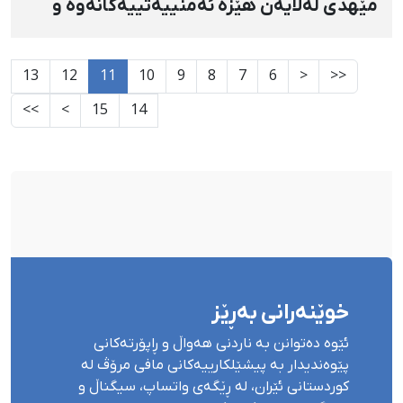
مێهدی لەلایەن هێزە ئەمنییەتییەکانەوە و
ڕاگواستنی بۆ شوێنێکی نادیار
13
12
11
10
9
8
7
6
<
<<
>>
>
15
14
خوێنەرانی بەڕێز
ئێوە دەتوانن بە ناردنی هەواڵ و ڕاپۆرتەکانی
پێوەندیدار بە پیشێلکارییەکانی مافی مرۆڤ لە
کوردستانی ئێران، لە ڕێگەی واتساپ، سیگناڵ و