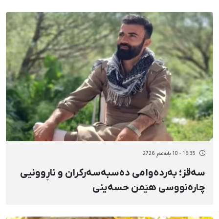
16:35 - 10 بانەمەڕ 2726
سەقز؛ بەردەوامی دەسبەسەرکران و ناڕوونیی
چارەنووسی هێمن حسەینی