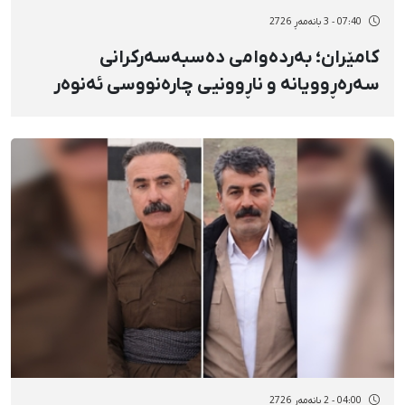
07:40 - 3 بانەمەڕ 2726
کامێران؛ بەردەوامی دەسبەسەرکرانی
سەرەڕوویانە و ناڕوونیی چارەنووسی ئەنوەر
قوربانی
04:00 - 2 بانەمەڕ 2726