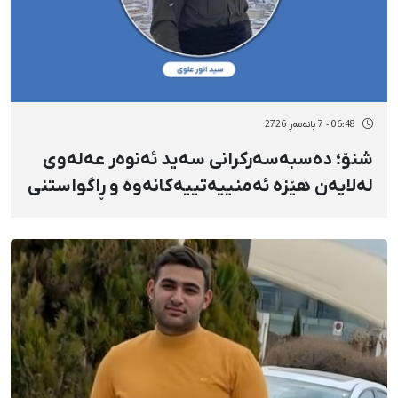
06:48 - 7 بانەمەڕ 2726
شنۆ؛ دەسبەسەرکرانی سەید ئەنوەر عەلەوی
لەلایەن هێزە ئەمنییەتییەکانەوە و ڕاگواستنی
بۆ شوێنێکی نادیار