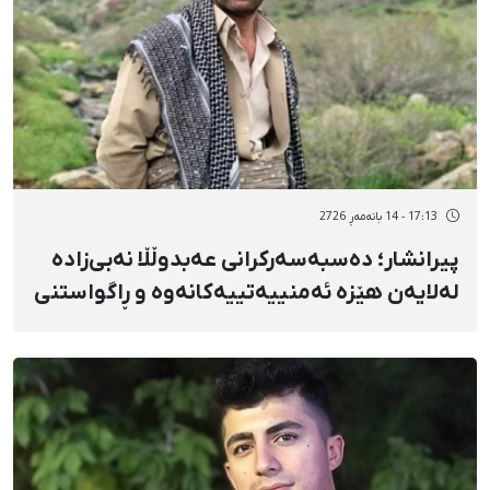
17:13 - 14 بانەمەڕ 2726
پیرانشار؛ دەسبەسەرکرانی عەبدوڵڵا نەبی‌زادە
لەلایەن هێزە ئەمنییەتییەکانەوە و ڕاگواستنی
بۆ شوێنێکی نادیار