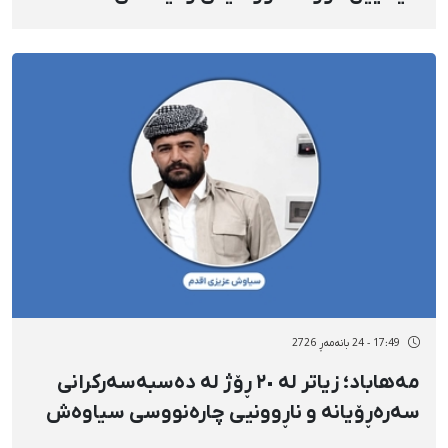
خوڕەم‌ئاباد، مێرمنداڵی ١٧ ساڵان
17:49 - 24 بانەمەڕ 2726
مەهاباد؛ زیاتر لە ٢٠ ڕۆژ لە دەسبەسەرکرانی
سەرەڕۆیانە و ناڕوونیی چارەنووسی سیاوەش
عەزیزی ئەقدەم