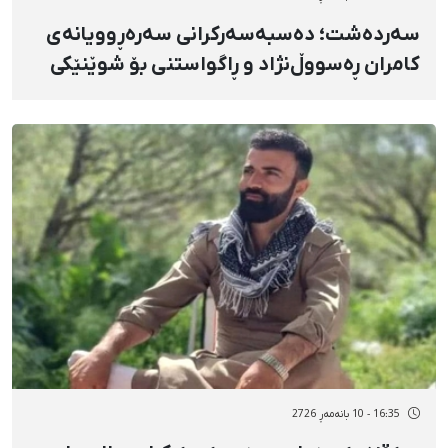
سەردەشت؛ دەسبەسەرکرانی سەرەڕوویانەی
کامران ڕەسووڵ‌نژاد و ڕاگواستنی بۆ شوێنێکی
نادیار
16:35 - 10 بانەمەڕ 2726