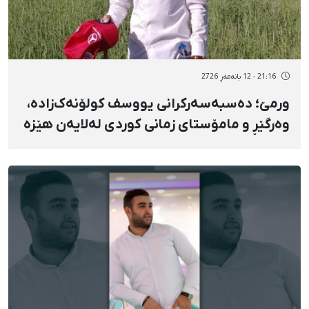
21:16 - 12 بانەمەڕ 2726
ورمێ؛ دەسبەسەرکرانی یووسف کولۆنەک‌زاده،
وەرگێڕ و مامۆستای زمانی کوردی لەلایەن هێزە
ئەمنییەتییەکانەوە