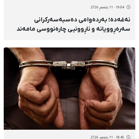
19:04 - 11 بانەمەڕ 2726
نەغەدە؛ بەردەوامی دەسبەسەرکرانی
سەرەڕوویانه و ناڕوونیی چارەنووسی مامەند
خودادادی
18:45 - 11 بانەمەڕ 2726