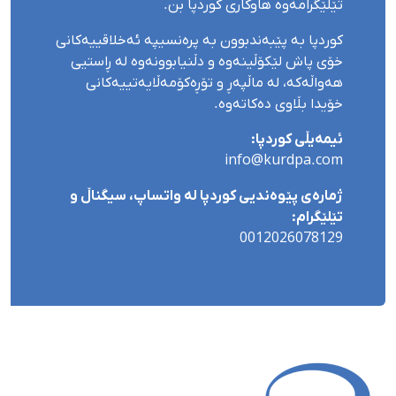
تێلێگرامەوە هاوکاری کوردپا بن.
کوردپا بە پێبەندبوون بە پرەنسیپە ئەخلاقییەکانی
خۆی پاش لێکۆڵینەوە و دڵنیابوونەوە لە ڕاستیی
هەواڵەکە، لە ماڵپەڕ و تۆڕەکۆمەڵایەتییەکانی
خۆیدا بڵاوی دەکاتەوە.
ئیمەیڵی کوردپا:
info@kurdpa.com
ژمارەی پێوەندیی کوردپا لە واتساپ، سیگناڵ و
تێلێگرام:
0012026078129