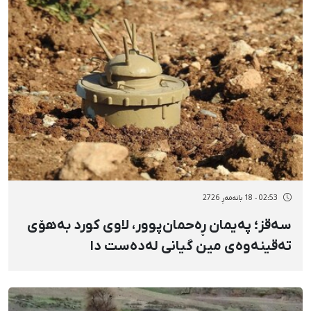
02:53 - 18 بانەمەڕ 2726
سەقز؛ پەیمان ڕەحمان‌پوور، لاوی کورد بەهۆی
تەقینەوەی مین گیانی لەدەست دا