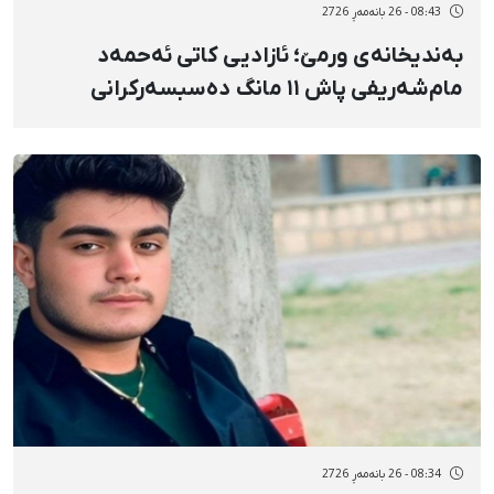
08:43 - 26 بانەمەڕ 2726
بەندیخانەی ورمێ؛ ئازادیی کاتی ئەحمەد
مام‌شەریفی پاش ١١ مانگ دەسبسەرکرانی
سەرەڕۆیانە بە بارمتەی ٣ میلیارد تمەنی
08:34 - 26 بانەمەڕ 2726