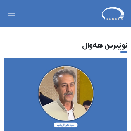
نوێترین هەواڵ