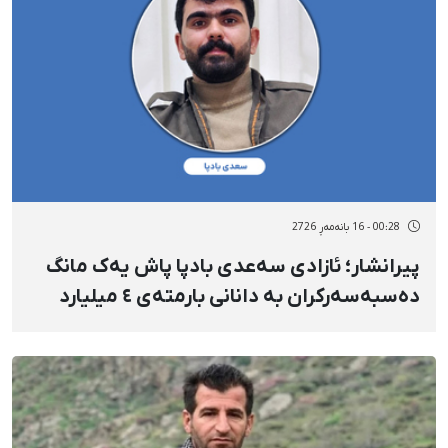
00:28 - 16 بانەمەڕ 2726
پیرانشار؛ ئازادی سەعدی بادپا پاش یەک مانگ
دەسبەسەرکران بە دانانی بارمتەی ٤ میلیارد
تمەنی