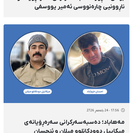
ناڕوونیی چارەنووسی ئەمیر یووسفی
17:56 - 24 بانەمەڕ 2726
مەهاباد؛ دەسبەسەرکرانی سەرەڕۆیانەی
میکاییل دوودکانلوو میلان و ئێحسان