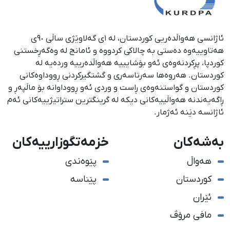
ئاژانسی هەواڵدەریی کوردستان، لە ١ی گەلاوێژی ساڵی ٩٠ی
هەتاوییەوە دەستی بە چالاکی کردووە و ئامانج لە وەگەڕخستنی
كوردپا، پڕكردنەوەی ئەو بۆشایییە هەواڵدەرییە وردەیە لە
كوردستان. هەروەها سەرتاسەری و گشتگیركردنی ڕووداوەكانی
كوردستان و گواستنەوەی ڕاست و وردی ئەو ڕووداوانە بۆ ماڵپەڕ و
ڕاگەیەندنە هەواڵییەكانی دیكە لە گرینگترین ستراتیژییەكانی ئەم
ئاژانسە دێنە ئەژمار.
بەشەکان
خزمەتگوزارییەکان
هەواڵ
پێوەندی
کوردستان
پێناسە
ئێران
مافی مرۆڤ