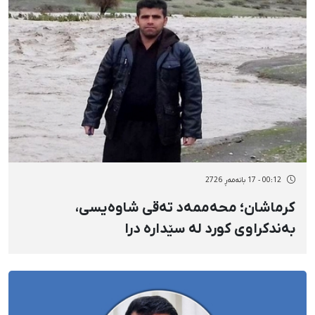
00:12 - 17 بانەمەڕ 2726
کرماشان؛ محەممەد تەقی شاوەیسی،
بەندکراوی کورد لە سێدارە درا