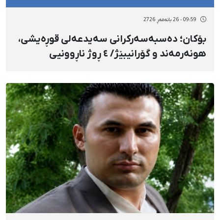
09:59 - 26 بانەمەڕ 2726
بۆکان؛ دەسبەسەرکرانی سەیدعەلی قوڕەیشی،
هونەرمەند و گۆرانیبێژ/ ٤ ڕوژ ناڕوونیی
چارەنووس