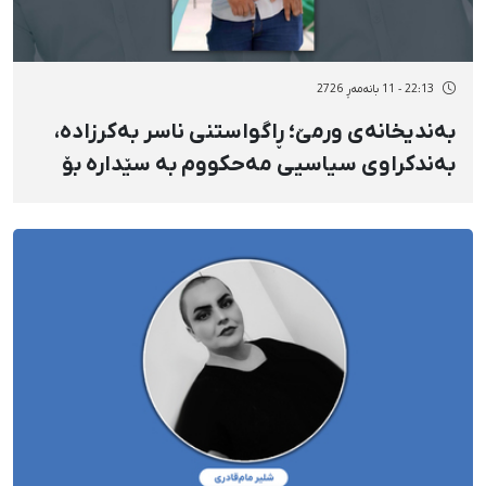
22:13 - 11 بانەمەڕ 2726
بەندیخانەی ورمێ؛ ڕاگواستنی ناسر بەکرزادە،
بەندکراوی سیاسیی مەحکووم بە سێدارە بۆ
شوێنێکی نادیار؛ دەستڕاگەیشتنی پارێزەرەکانی
بە سامانەی سەنا سنووردار کراوە