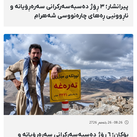
پیرانشار؛ ٣ ڕۆژ دەسبەسەرکرانی سەرەڕۆیانە و
ناڕوونیی ڕەهای چارەنووسی شەهرام
پەس‌وپیش
08:26 - 26 بانەمەڕ 2726
بۆکان؛ ٦ ڕۆژ دەسبەسەرکرانی سەرەڕۆیانە و