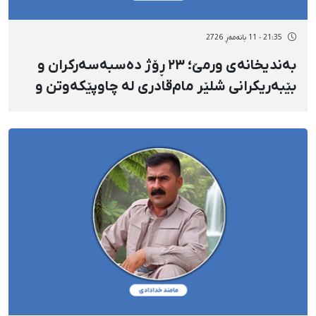
21:35 - 11 بانەمەڕ 2726
بەندیخانەی ورمێ؛ ٢٣ ڕۆژ دەسبەسەرکران و
بێبەریکرانی شلێر مام‌قادری لە چاوپێکەوتن و
پارێزەر؛ شلێر شێرپەنجەی هەیە و سەرپەرستی
منداڵەکانیەتی