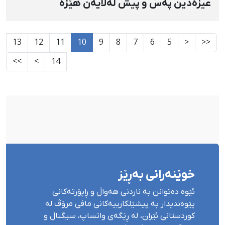
عیزەدین پەس و پیش لەلایەن هێزە
ئەمنییەتییەکانەوە
13
12
11
10
9
8
7
6
5
<
<<
>>
>
14
خوێنەرانی بەڕێز
ئێوە دەتوانن بە ناردنی هەواڵ و ڕاپۆرتەکانی
پێوەندیدار بە پیشێلکارییەکانی مافی مرۆڤ لە
کوردستانی ئێران، لە ڕێگەی واتساپ، سیگناڵ و