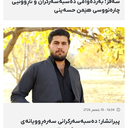
سەقز؛ بەردەوامی دەسبەسەرکران و ناڕوونیی
چارەنووسی هێمن حسەینی
16:34 - 10 بانەمەڕ 2726
پیرانشار؛ دەسبەسەرکرانی سەرەڕوویانەی