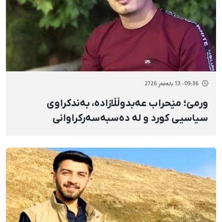
09:36 - 13 بانەمەڕ 2726
ورمێ؛ مێحراب عەبدوڵڵازادە، بەندکراوی
سیاسیی کورد و لە دەسبەسەرکراوانی
بزووتنەوەی ژن، ژیان، ئازادی لە سێدارە درا