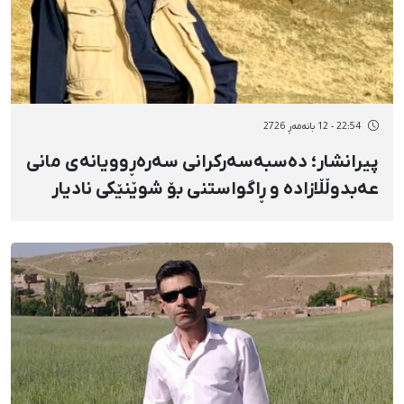
22:54 - 12 بانەمەڕ 2726
پیرانشار؛ دەسبەسەرکرانی سەرەڕوویانەی مانی
عەبدوڵڵازادە و ڕاگواستنی بۆ شوێنێکی نادیار