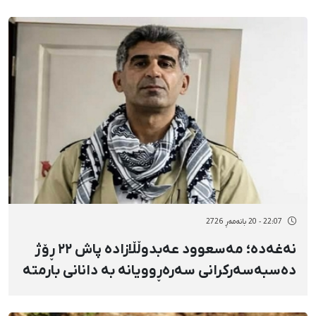
22:07 - 20 بانەمەڕ 2726
نەغەدە؛ مەسعوود عەبدوڵڵازادە پاش ٢٢ ڕۆژ
دەسبەسەرکرانی سەرەڕوویانە بە دانانی بارمتە
ئازاد کرا