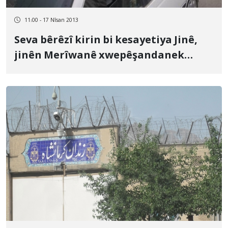
11:00 - 17 Nîsan 2013
Seva bêrêzî kirin bi kesayetiya Jinê,
jinên Merîwanê xwepêşandanek
mezin rêkxistin