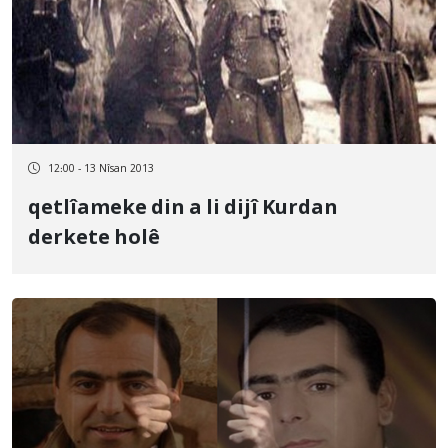
12:00 - 13 Nîsan 2013
qetlîameke din a li dijî Kurdan
derkete holê