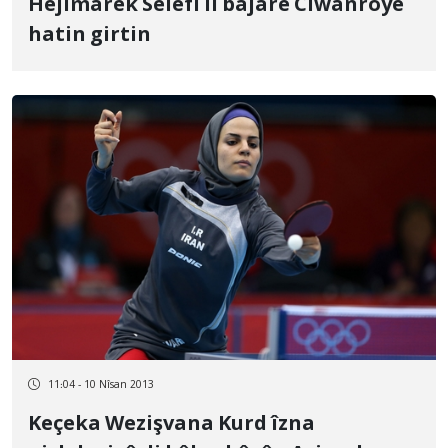
Hejimarek Selefî li bajarê Ciwanroyê
hatin girtin
11:04 - 10 Nîsan 2013
Keçeka Wezişvana Kurd îzna