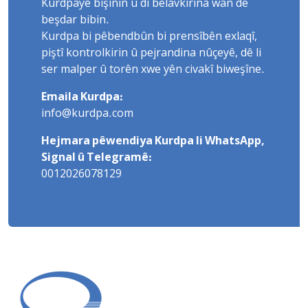
Kurdpayê bişînin û di belavkirina wan de
beşdar bibin.
Kurdpa bi pêbendbûn bi prensîbên exlaqî,
piştî kontrolkirin û pejrandina nûçeyê, dê li
ser malper û torên xwe yên civakî biweşîne.
Emaila Kurdpa:
info@kurdpa.com
Hejmara pêwendiya Kurdpa li WhatsApp,
Signal û Telegramê:
0012026078129