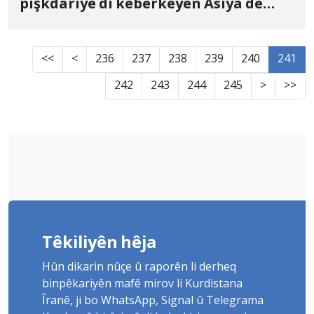
pişkdariyê di kêberkêyên Asiya de
pênahê dayîn
<<
<
236
237
238
239
240
241
242
243
244
245
>
>>
Têkiliyên hêja
Hûn dikarin nûçe û raporên li derheq
binpêkariyên mafê mirov li Kurdistana
Îranê, ji bo WhatsApp, Signal û Telegrama