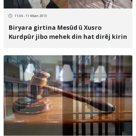
11:04 - 11 Nîsan 2013
Biryara girtina Mesûd û Xusro
Kurdpûr jibo mehek din hat dirêj kirin