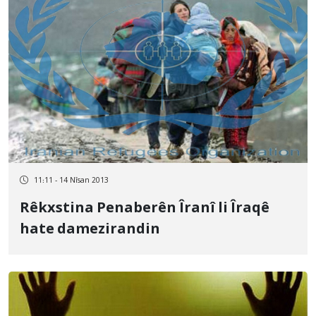
11:11 - 14 Nîsan 2013
Rêkxstina Penaberên Îranî li Îraqê
hate damezirandin