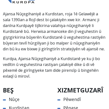
Ajansa Nûçegihaniyê a Kurdistan, roja 1ê Gelawêjê a
sala 1390an a Rojî dest bi çalakiyên xwe kir. Armanc ji
danîna Kurdpayê tijîkirina valahiya nûçegihaniyê li
Kurdistanê bû. Herwisa armanceke din jî veguhestin û
giştgirkirina bûyerên Kurdistanê û veguhestina rastiyên
bûyeran tevlî hûrgiliyan ji bo malper û nûçegihaniyên
din bû ku ew bixwe ji girîngtirîn stratejiyên vê ajansê ne.
Kurdpa, Ajansa Nûçegihaniyê a Kurdistanê ye ku ji bo
vedîtin û veguhestina rastiyan çalakiyê dike û di vê
pêxemê de girîngiyeke tam dide pirensîp û bingehên
exlaqî û mirovî.
BEŞ
XIZMETGUZARÎ
Nûçe
Pêwendî
Kurdistan
Pênase