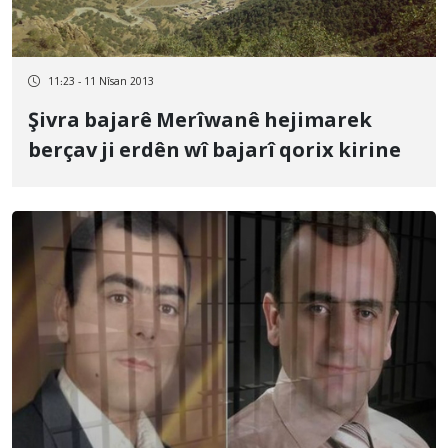
11:23 - 11 Nîsan 2013
Şivra bajarê Merîwanê hejimarek
berçav ji erdên wî bajarî qorix kirine