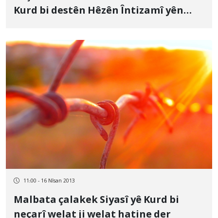
Kurd bi destên Hêzên Întizamî yên
Dewleta Îranê Dom dike
11:00 - 16 Nîsan 2013
Malbata çalakek Siyasî yê Kurd bi
neçarî welat ji welat hatine der