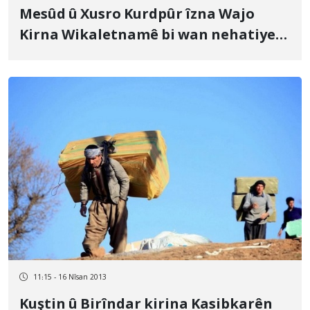
Mesûd û Xusro Kurdpûr îzna Wajo
Kirna Wikaletnamê bi wan nehatiye
dan
11:15 - 16 Nîsan 2013
Kuştin û Birîndar kirina Kasibkarên