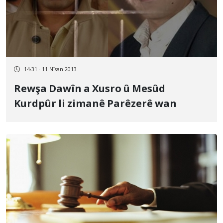
14:31 - 11 Nîsan 2013
Rewşa Dawîn a Xusro û Mesûd
Kurdpûr li zimanê Parêzerê wan