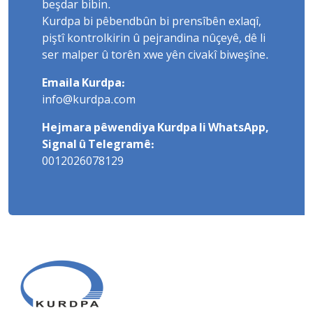
beşdar bibin.
Kurdpa bi pêbendbûn bi prensîbên exlaqî,
piştî kontrolkirin û pejrandina nûçeyê, dê li
ser malper û torên xwe yên civakî biweşîne.
Emaila Kurdpa:
info@kurdpa.com
Hejmara pêwendiya Kurdpa li WhatsApp,
Signal û Telegramê:
0012026078129