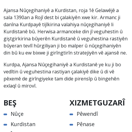
Ajansa Nûçegihaniyê a Kurdistan, roja 1ê Gelawêjê a
sala 1390an a Rojî dest bi çalakiyên xwe kir. Armanc ji
danîna Kurdpayê tijîkirina valahiya nûçegihaniyê li
Kurdistanê bû. Herwisa armanceke din jî veguhestin û
giştgirkirina bûyerên Kurdistanê û veguhestina rastiyên
bûyeran tevlî hûrgiliyan ji bo malper û nûçegihaniyên
din bû ku ew bixwe ji girîngtirîn stratejiyên vê ajansê ne.
Kurdpa, Ajansa Nûçegihaniyê a Kurdistanê ye ku ji bo
vedîtin û veguhestina rastiyan çalakiyê dike û di vê
pêxemê de girîngiyeke tam dide pirensîp û bingehên
exlaqî û mirovî.
BEŞ
XIZMETGUZARÎ
Nûçe
Pêwendî
Kurdistan
Pênase