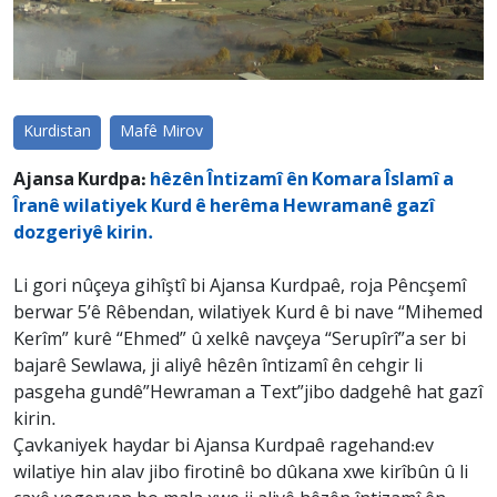
Kurdistan
Mafê Mirov
Ajansa Kurdpa:
hêzên Întizamî ên Komara Îslamî a
Îranê wilatiyek Kurd ê herêma Hewramanê gazî
dozgeriyê kirin.
Li gori nûçeya gihîştî bi Ajansa Kurdpaê, roja Pêncşemî
berwar 5’ê Rêbendan, wilatiyek Kurd ê bi nave “Mihemed
Kerîm” kurê “Ehmed” û xelkê navçeya “Serupîrî”a ser bi
bajarê Sewlawa, ji aliyê hêzên întizamî ên cehgir li
pasgeha gundê”Hewraman a Text”jibo dadgehê hat gazî
kirin.
Çavkaniyek haydar bi Ajansa Kurdpaê ragehand:ev
wilatiye hin alav jibo firotinê bo dûkana xwe kirîbûn û li