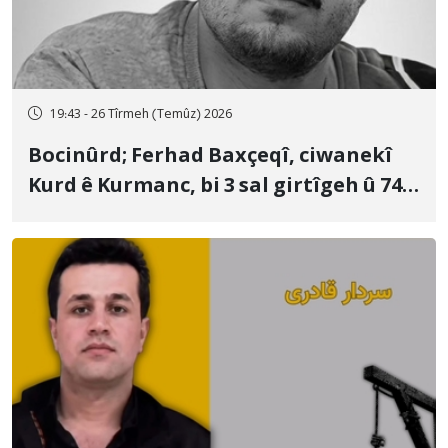
19:43 - 26 Tîrmeh (Temûz) 2026
Bocinûrd; Ferhad Baxçeqî, ciwanekî
Kurd ê Kurmanc, bi 3 sal girtîgeh û 74
qamçîyan hat cezakirin