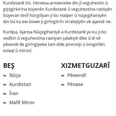
Kurdistanê bû. Herwisa armanceke din jî veguhestin û
giştgirkirina bûyerên Kurdistanê û veguhestina rastiyên
bûyeran tevlî hûrgiliyan ji bo malper û nûçegihaniyên
din bû ku ew bixwe ji girîngtirîn stratejiyên vê ajansê ne.
Kurdpa, Ajansa Nûçegihaniyê a Kurdistanê ye ku ji bo
vedîtin û veguhestina rastiyan çalakiyê dike û di vê
pêxemê de girîngiyeke tam dide pirensîp û bingehên
exlaqî û mirovî.
BEŞ
XIZMETGUZARÎ
Nûçe
Pêwendî
Kurdistan
Pênase
Îran
Mafê Mirov