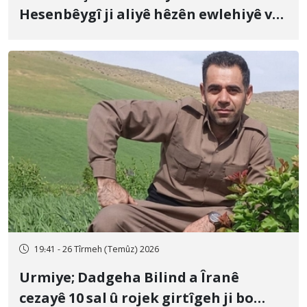
Hesenbêygî ji aliyê hêzên ewlehiyê ve
û veguhestina wî bo cihekî nediyar
19:41 - 26 Tîrmeh (Temûz) 2026
Urmiye; Dadgeha Bilind a Îranê
cezayê 10 sal û rojek girtîgeh ji bo