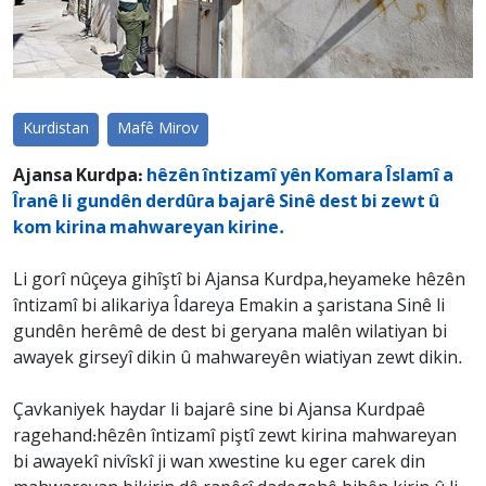
Kurdistan
Mafê Mirov
Ajansa Kurdpa:
hêzên întizamî yên Komara Îslamî a
Îranê li gundên derdûra bajarê Sinê dest bi zewt û
kom kirina mahwareyan kirine.
Li gorî nûçeya gihîştî bi Ajansa Kurdpa,heyameke hêzên
întizamî bi alikariya Îdareya Emakin a şaristana Sinê li
gundên herêmê de dest bi geryana malên wilatiyan bi
awayek girseyî dikin û mahwareyên wiatiyan zewt dikin.
Çavkaniyek haydar li bajarê sine bi Ajansa Kurdpaê
ragehand:hêzên întizamî piştî zewt kirina mahwareyan
bi awayekî nivîskî ji wan xwestine ku eger carek din