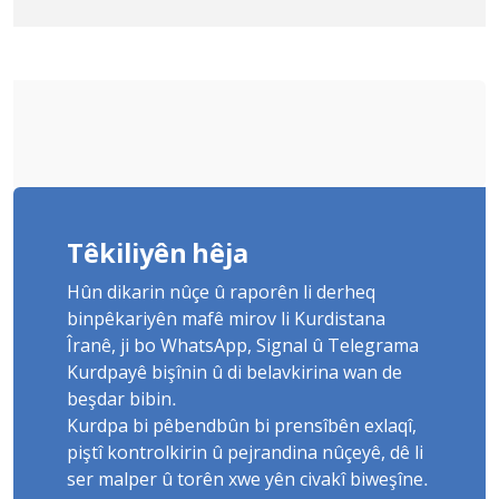
Yûnis Nebîzade piştrast kir
Têkiliyên hêja
Hûn dikarin nûçe û raporên li derheq
binpêkariyên mafê mirov li Kurdistana
Îranê, ji bo WhatsApp, Signal û Telegrama
Kurdpayê bişînin û di belavkirina wan de
beşdar bibin.
Kurdpa bi pêbendbûn bi prensîbên exlaqî,
piştî kontrolkirin û pejrandina nûçeyê, dê li
ser malper û torên xwe yên civakî biweşîne.