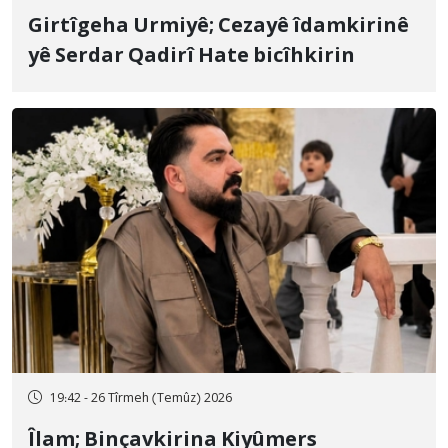
Girtîgeha Urmiyê; Cezayê îdamkirinê
yê Serdar Qadirî Hate bicîhkirin
19:42 - 26 Tîrmeh (Temûz) 2026
Îlam; Binçavkirina Kiyûmers