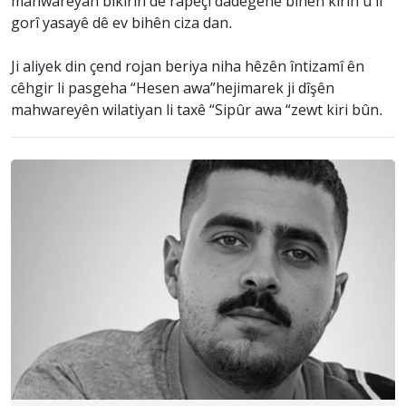
mahwareyan bikirin dê rapêçî dadegehê bihên kirin û li
gorî yasayê dê ev bihên ciza dan.
Ji aliyek din çend rojan beriya niha hêzên întizamî ên
cêhgir li pasgeha “Hesen awa”hejimarek ji dîşên
mahwareyên wilatiyan li taxê “Sipûr awa “zewt kiri bûn.