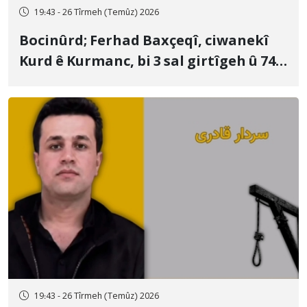
19:43 - 26 Tîrmeh (Temûz) 2026
Bocinûrd; Ferhad Baxçeqî, ciwanekî
Kurd ê Kurmanc, bi 3 sal girtîgeh û 74
qamçîyan hat cezakirin
19:43 - 26 Tîrmeh (Temûz) 2026