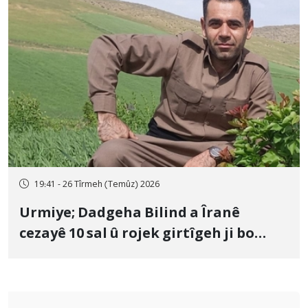
19:41 - 26 Tîrmeh (Temûz) 2026
Urmiye; Dadgeha Bilind a Îranê
cezayê 10 sal û rojek girtîgeh ji bo
Yûnis Nebîzade piştrast kir