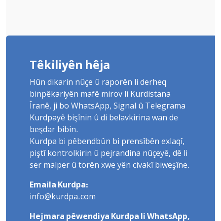
Têkiliyên hêja
Hûn dikarin nûçe û raporên li derheq
binpêkariyên mafê mirov li Kurdistana
Îranê, ji bo WhatsApp, Signal û Telegrama
Kurdpayê bişînin û di belavkirina wan de
beşdar bibin.
Kurdpa bi pêbendbûn bi prensîbên exlaqî,
piştî kontrolkirin û pejrandina nûçeyê, dê li
ser malper û torên xwe yên civakî biweşîne.
Emaila Kurdpa:
info@kurdpa.com
Hejmara pêwendiya Kurdpa li WhatsApp,