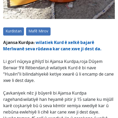
Kurdistan
Mafê Mirov
Ajansa Kurdpa:
wilatiek Kurd ê xelkê bajarê
Merîwanê seva rûdawa kar cane xwe ji dest da.
Li gorî nûçeya gihîştî bi Ajansa Kurdpa,roja Dûşem
Berwar 9’ê Rêbendan,ê wilatiyek Kurd ê bi nave
“Husên”li bilindahiyekê ketiye xwarê û li encamp de cane
xwe li dest daye.
Çavkaniyek nêz ji bûyerê bi Ajansa Kurdpa
ragehand:wilatiyê han heyamê pitir ji 15 salane ku mijûlî
karê coşkariyê bû û seva kêmtir xemiya xwediyê kar û
nebûna ewlehiyê li cihê kar cane xwe ji dest daye.