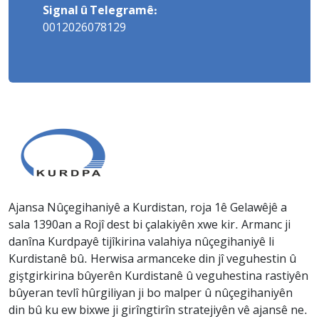
Signal û Telegramê:
0012026078129
Ajansa Nûçegihaniyê a Kurdistan, roja 1ê Gelawêjê a
sala 1390an a Rojî dest bi çalakiyên xwe kir. Armanc ji
danîna Kurdpayê tijîkirina valahiya nûçegihaniyê li
Kurdistanê bû. Herwisa armanceke din jî veguhestin û
giştgirkirina bûyerên Kurdistanê û veguhestina rastiyên
bûyeran tevlî hûrgiliyan ji bo malper û nûçegihaniyên
din bû ku ew bixwe ji girîngtirîn stratejiyên vê ajansê ne.