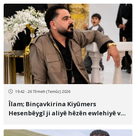
19:42 - 26 Tîrmeh (Temûz) 2026
Îlam; Binçavkirina Kiyûmers
Hesenbêygî ji aliyê hêzên ewlehiyê ve
û veguhestina wî bo cihekî nediyar