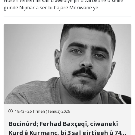
Husên temen 45 salî û xwediyê jin û zarokane û xelkê
gundê Nijmar a ser bi bajarê Merîwanê ye.
19:43 - 26 Tîrmeh (Temûz) 2026
Bocinûrd; Ferhad Baxçeqî, ciwanekî
Kurd ê Kurmanc, bi 3 sal girtîgeh û 74