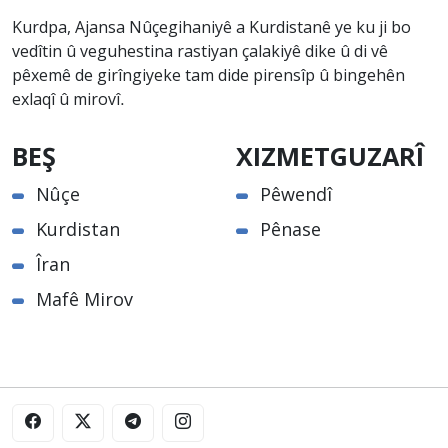
Kurdpa, Ajansa Nûçegihaniyê a Kurdistanê ye ku ji bo
vedîtin û veguhestina rastiyan çalakiyê dike û di vê
pêxemê de girîngiyeke tam dide pirensîp û bingehên
exlaqî û mirovî.
BEŞ
XIZMETGUZARÎ
Nûçe
Pêwendî
Kurdistan
Pênase
Îran
Mafê Mirov