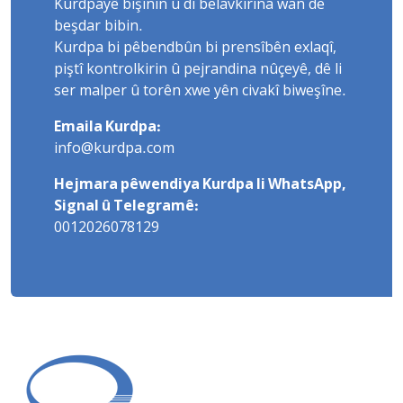
Kurdpayê bişînin û di belavkirina wan de
beşdar bibin.
Kurdpa bi pêbendbûn bi prensîbên exlaqî,
piştî kontrolkirin û pejrandina nûçeyê, dê li
ser malper û torên xwe yên civakî biweşîne.
Emaila Kurdpa:
info@kurdpa.com
Hejmara pêwendiya Kurdpa li WhatsApp,
Signal û Telegramê:
0012026078129