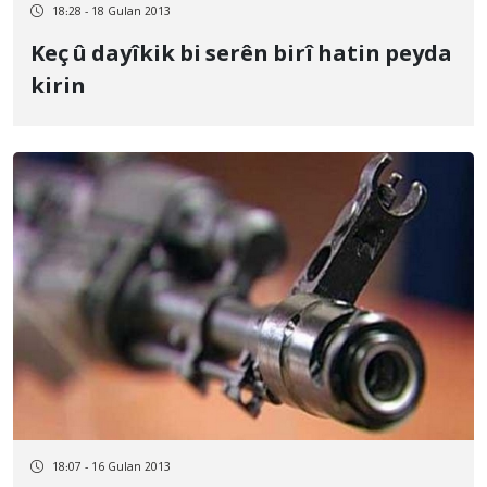
18:28 - 18 Gulan 2013
Keç û dayîkik bi serên birî hatin peyda
kirin
18:07 - 16 Gulan 2013