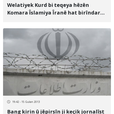
Welatiyek Kurd bi teqeya hêzên
Komara Îslamiya Îranê hat birîndar
kirin
19:42 - 15 Gulan 2013
Bang kirin û jêpirsîn ji keçik jornalîst