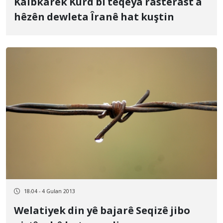
Kaibkarek Kurd bi teqeya rasterast a
hêzên dewleta Îranê hat kuştin
18:04 - 4 Gulan 2013
Welatiyek din yê bajarê Seqizê jibo