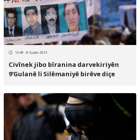
13:49 - 8 Gulan 2013
Civînek jibo bîranina darvekiriyên
9’Gulanê li Silêmaniyê birêve diçe