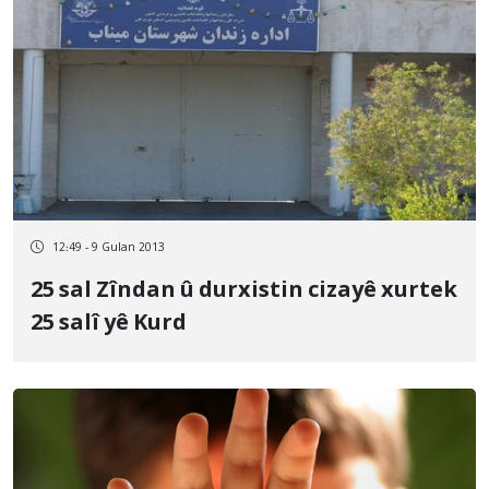
12:49 - 9 Gulan 2013
25 sal Zîndan û durxistin cizayê xurtek
25 salî yê Kurd