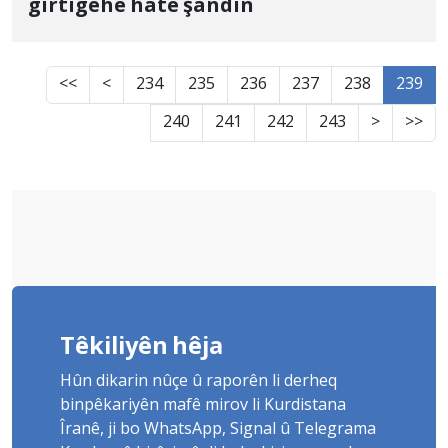
girtîgehê hate şandin
<<
<
234
235
236
237
238
239
240
241
242
243
>
>>
Têkiliyên hêja
Hûn dikarin nûçe û raporên li derheq
binpêkariyên mafê mirov li Kurdistana
Îranê, ji bo WhatsApp, Signal û Telegrama