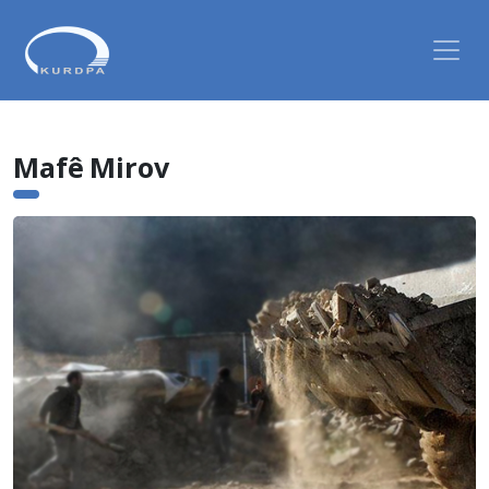
Mafê Mirov