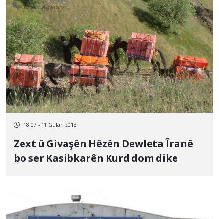
18:07 - 11 Gulan 2013
Zext û Givaşên Hêzên Dewleta Îranê
bo ser Kasibkarên Kurd dom dike