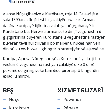
Ajansa Nûçegihaniyê a Kurdistan, roja 1ê Gelawêjê a
sala 1390an a Rojî dest bi çalakiyên xwe kir. Armanc ji
danîna Kurdpayê tijîkirina valahiya nûçegihaniyê li
Kurdistanê bû. Herwisa armanceke din jî veguhestin û
giştgirkirina bûyerên Kurdistanê û veguhestina rastiyên
bûyeran tevlî hûrgiliyan ji bo malper û nûçegihaniyên
din bû ku ew bixwe ji girîngtirîn stratejiyên vê ajansê ne.
Kurdpa, Ajansa Nûçegihaniyê a Kurdistanê ye ku ji bo
vedîtin û veguhestina rastiyan çalakiyê dike û di vê
pêxemê de girîngiyeke tam dide pirensîp û bingehên
exlaqî û mirovî.
BEŞ
XIZMETGUZARÎ
Nûçe
Pêwendî
Kurdistan
Pênase