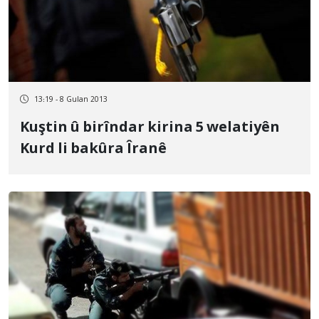
13:19 - 8 Gulan 2013
Kuştin û birîndar kirina 5 welatiyên
Kurd li bakûra Îranê