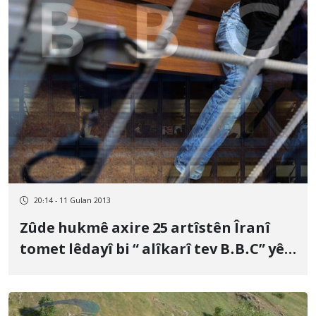
20:14 - 11 Gulan 2013
Zûde hukmê axire 25 artîstên Îranî
tomet lêdayî bi “ alîkarî tev B.B.C” yê
bê dan