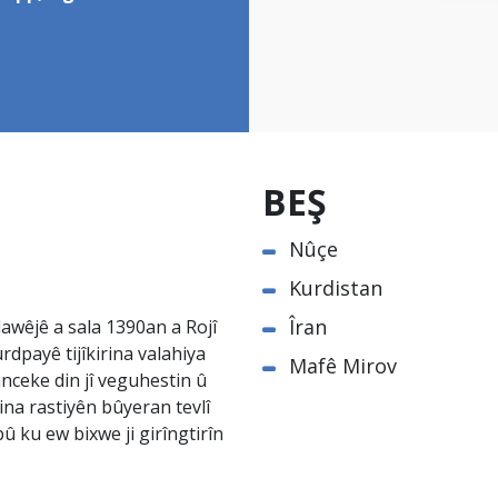
BEŞ
Nûçe
Kurdistan
Îran
awêjê a sala 1390an a Rojî
rdpayê tijîkirina valahiya
Mafê Mirov
nceke din jî veguhestin û
na rastiyên bûyeran tevlî
û ku ew bixwe ji girîngtirîn