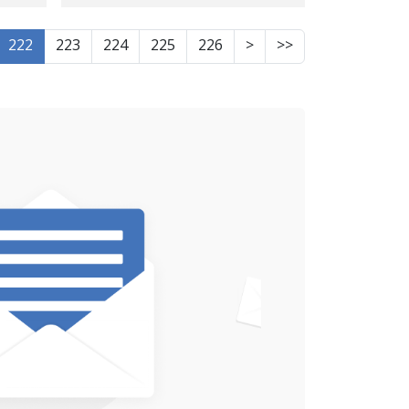
nerone
222
223
224
225
226
>
>>
r jê