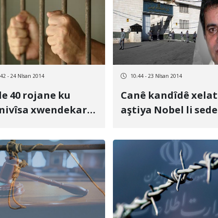
:42 - 24 Nîsan 2014
10:44 - 23 Nîsan 2014
e 40 rojane ku
Canê kandîdê xela
nivîsa xwendekarik
aştiya Nobel li sed
d nerone
kutan û lêdana na
girtîgehê de, li
metirsiyê deye