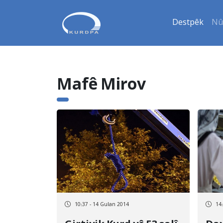
Destpêk
Nû
Mafê Mirov
10:37 - 14 Gulan 2014
14