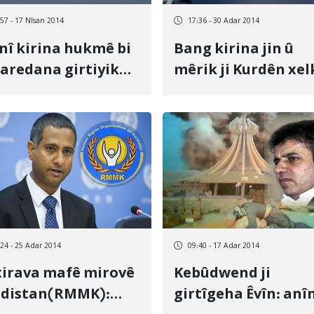
:57 - 17 Nîsan 2014
17:36 - 30 Adar 2014
nî kirina hukmê bi
Bang kirina jin û
aredana girtiyik
mêrik ji Kurdên xel
asiyê Kurd li Seqiz
Selmas bo dezgeha
ewlehiyê
:24 - 25 Adar 2014
09:40 - 17 Adar 2014
irava mafê mirovê
Kebûdwend ji
rdistan(RMMK):
girtîgeha Êvîn: anî