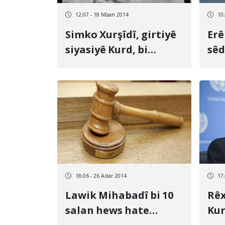
12:07 - 18 Nîsan 2014
10
Simko Xurşîdî, girtiyê
Erê
siyasiyê Kurd, bi
sêd
sêdarê dan
siy
18:06 - 26 Adar 2014
17
Lawik Mihabadî bi 10
Rêx
salan hews hate
Ku