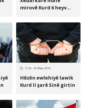
ik
Xebarkarê mafê
mirovê Kurd 6 heyv
hews jêre erênî kirin
17:26 - 29 Nîsan 2014
iyê
Hêzên ewlehiyê lawik
in
Kurd li şarê Sinê girtin