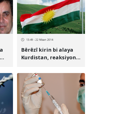
13:49 - 22 Nîsan 2014
ta
Bêrêzî kirin bi alaya
em
Kurdistan, reaksiyona
wa
serbazên Kurd bi dû
anî