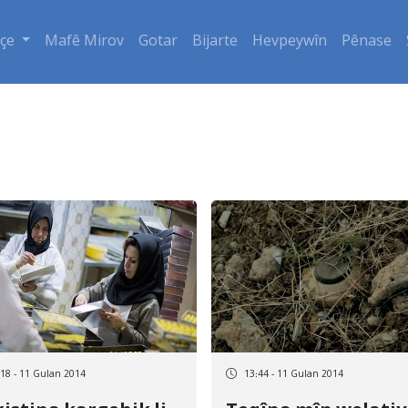
çe
Mafê Mirov
Gotar
Bijarte
Hevpeywîn
Pênase
:18 - 11 Gulan 2014
13:44 - 11 Gulan 2014