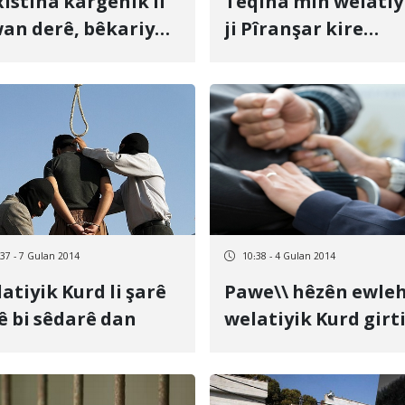
istina kargehik li
Teqîna mîn welatiy
an derê, bêkariya
ji Pîranşar kire
karkerên jin bi xwe
qurbanî
:37 - 7 Gulan 2014
10:38 - 4 Gulan 2014
atiyik Kurd li şarê
Pawe\\ hêzên ewleh
ê bi sêdarê dan
welatiyik Kurd girt