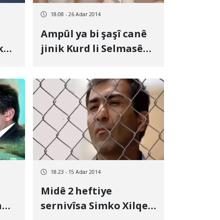
18:08 - 26 Adar 2014
Ampûl ya bi şaşî canê
kê
jinik Kurd li Selmasê
de jê sitand
18:23 - 15 Adar 2014
Midê 2 heftiye
n
sernivîsa Simko Xilqetî