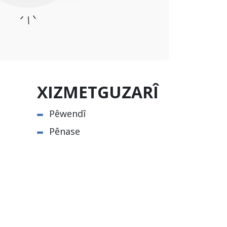
XIZMETGUZARÎ
Pêwendî
Pênase