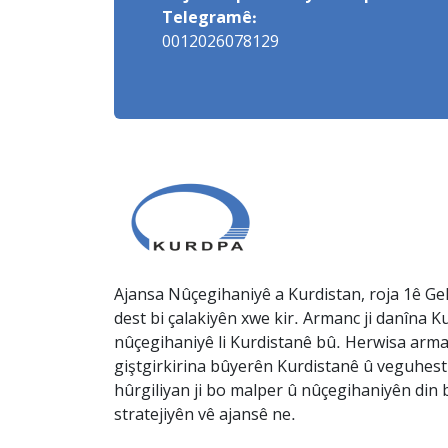
Telegramê:
0012026078129
Ajansa Nûçegihaniyê a Kurdistan, roja 1ê Gel
dest bi çalakiyên xwe kir. Armanc ji danîna Ku
nûçegihaniyê li Kurdistanê bû. Herwisa arma
giştgirkirina bûyerên Kurdistanê û veguhesti
hûrgiliyan ji bo malper û nûçegihaniyên din b
stratejiyên vê ajansê ne.