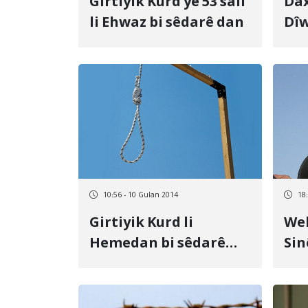
Girtiyik Kurd yê 53 salî
Dax
li Ehwaz bi sêdarê dan
Dîw
12 
anî
10:56 - 10 Gulan 2014
18
Girtiyik Kurd li
Wel
Hemedan bi sêdarê
Sin
dan