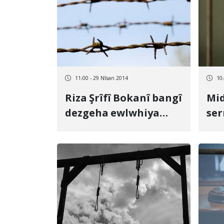
11:00 - 29 Nîsan 2014
10
Riza Şrîfî Bokanî bangî
Mid
dezgeha ewlwhiya
ser
sipaha pasdarana
Kur
Mihabadê kirin