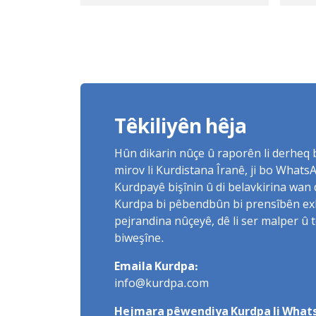
mehkûm kirin
Rap
ras
têd
Têkiliyên hêja
Hûn dikarin nûçe û raporên li derheq
mirov li Kurdistana Îranê, ji bo What
Kurdpayê bişînin û di belavkirina wan 
Kurdpa bi pêbendbûn bi prensîbên exlaq
pejrandina nûçeyê, dê li ser malper û 
biweşîne.
Emaila Kurdpa:
info@kurdpa.com
Hejmara pêwendiya Kurdpa li Whats