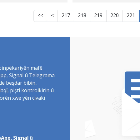
orta Ehmed Şehîd
pêyên trajêdiya
tiyên Kurdistanê
cinayeta Helbçê û
<<
<
217
218
219
220
221
e nahtibûn cî kirin
hevkarên wan, çi ca
nayên xilas kirin
 binpêkariyên mafê
sApp, Signal û Telegrama
de beşdar bibin.
î, piştî kontrolkirin û
torên xwe yên civakî
App, Signal û