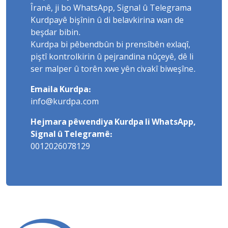
Îranê, ji bo WhatsApp, Signal û Telegrama
Kurdpayê bişînin û di belavkirina wan de
beşdar bibin.
Kurdpa bi pêbendbûn bi prensîbên exlaqî,
piştî kontrolkirin û pejrandina nûçeyê, dê li
ser malper û torên xwe yên civakî biweşîne.
Emaila Kurdpa:
info@kurdpa.com
Hejmara pêwendiya Kurdpa li WhatsApp,
Signal û Telegramê:
0012026078129