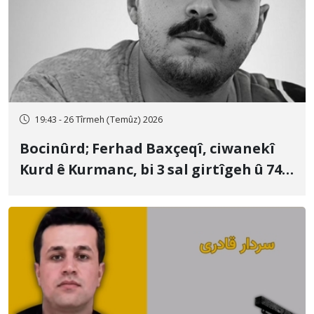
19:43 - 26 Tîrmeh (Temûz) 2026
Bocinûrd; Ferhad Baxçeqî, ciwanekî
Kurd ê Kurmanc, bi 3 sal girtîgeh û 74
qamçîyan hat cezakirin