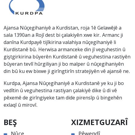
Ajansa Nûçegihaniyê a Kurdistan, roja 1ê Gelawêjê a
sala 1390an a Rojî dest bi çalakiyên xwe kir. Armanc ji
danîna Kurdpayê tijîkirina valahiya nûçegihaniyê li
Kurdistanê bû. Herwisa armanceke din jî veguhestin û
giştgirkirina bûyerên Kurdistanê û veguhestina rastiyên
bûyeran tevlî hûrgiliyan ji bo malper û nûçegihaniyên
din bû ku ew bixwe ji girîngtirîn stratejiyên vê ajansê ne.
Kurdpa, Ajansa Nûçegihaniyê a Kurdistanê ye ku ji bo
vedîtin û veguhestina rastiyan çalakiyê dike û di vê
pêxemê de girîngiyeke tam dide pirensîp û bingehên
exlaqî û mirovî.
BEŞ
XIZMETGUZARÎ
Nûçe
Pêwendî