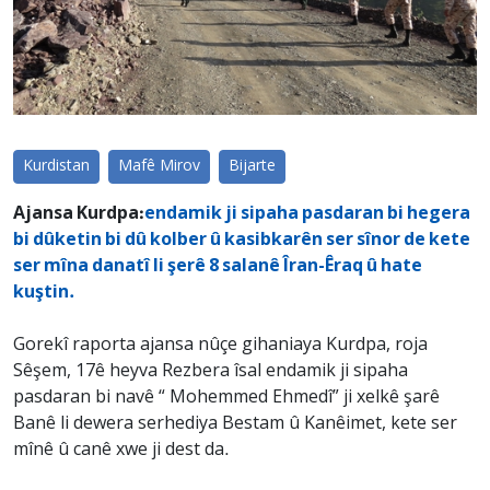
Kurdistan
Mafê Mirov
Bijarte
Ajansa Kurdpa:
endamik ji sipaha pasdaran bi hegera
bi dûketin bi dû kolber û kasibkarên ser sînor de kete
ser mîna danatî li şerê 8 salanê Îran-Êraq û hate
kuştin.
Gorekî raporta ajansa nûçe gihaniaya Kurdpa, roja
Sêşem, 17ê heyva Rezbera îsal endamik ji sipaha
pasdaran bi navê “ Mohemmed Ehmedî” ji xelkê şarê
Banê li dewera serhediya Bestam û Kanêimet, kete ser
mînê û canê xwe ji dest da.