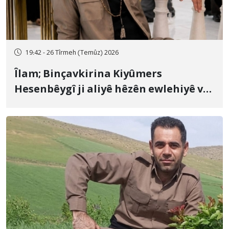
19:42 - 26 Tîrmeh (Temûz) 2026
Îlam; Binçavkirina Kiyûmers
Hesenbêygî ji aliyê hêzên ewlehiyê ve
û veguhestina wî bo cihekî nediyar