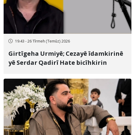
19:43 - 26 Tîrmeh (Temûz) 2026
Girtîgeha Urmiyê; Cezayê îdamkirinê
yê Serdar Qadirî Hate bicîhkirin