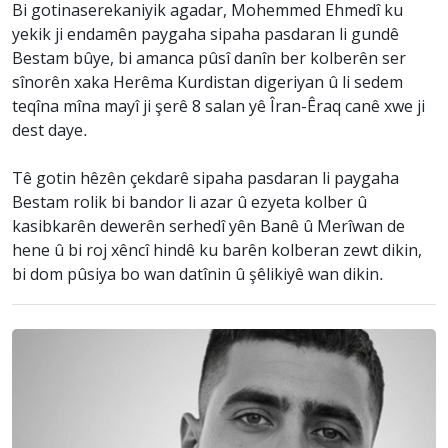
Bi gotinaserekaniyik agadar, Mohemmed Ehmedî ku
yekik ji endamên paygaha sipaha pasdaran li gundê
Bestam bûye, bi amanca pûsî danîn ber kolberên ser
sînorên xaka Herêma Kurdistan digeriyan û li sedem
teqîna mîna mayî ji şerê 8 salan yê Îran-Êraq canê xwe ji
dest daye.
Tê gotin hêzên çekdarê sipaha pasdaran li paygaha
Bestam rolik bi bandor li azar û ezyeta kolber û
kasibkarên dewerên serhedî yên Banê û Merîwan de
hene û bi roj xêncî hindê ku barên kolberan zewt dikin,
bi dom pûsiya bo wan datînin û şêlikiyê wan dikin.