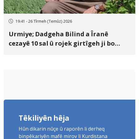
19:41 - 26 Tîrmeh (Temûz) 2026
Urmiye; Dadgeha Bilind a Îranê
cezayê 10 sal û rojek girtîgeh ji bo
Yûnis Nebîzade piştrast kir
Têkiliyên hêja
Hûn dikarin nûçe û raporên li derheq
binpêkariyên mafê mirov li Kurdistana