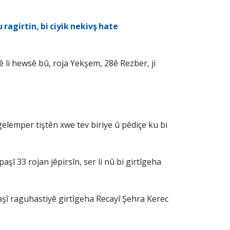
 ragirtin, bi ciyik nekivş hate
 li hewsê bû, roja Yekşem, 28ê Rezber, ji
lemper tiştên xwe tev biriye û pêdiçe ku bi
î 33 rojan jêpirsîn, ser li nû bi girtîgeha
 paşî raguhastiyê girtîgeha Recayî Şehra Kerec