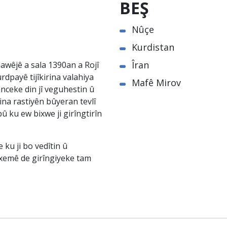
BEŞ
Nûçe
Kurdistan
Îran
awêjê a sala 1390an a Rojî
rdpayê tijîkirina valahiya
Mafê Mirov
nceke din jî veguhestin û
na rastiyên bûyeran tevlî
û ku ew bixwe ji girîngtirîn
ku ji bo vedîtin û
êxemê de girîngiyeke tam