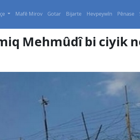
çe
Mafê Mirov
Gotar
Bijarte
Hevpeywîn
Pênase
iq Mehmûdî bi ciyik n