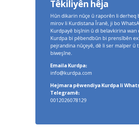
Têkiliyên hêja
Hûn dikarin nûçe û raporên li derheq
mirov li Kurdistana Îranê, ji bo What
Kurdpayê bişînin û di belavkirina wan 
Kurdpa bi pêbendbûn bi prensîbên exlaq
pejrandina nûçeyê, dê li ser malper û 
biweşîne.
Emaila Kurdpa:
info@kurdpa.com
Hejmara pêwendiya Kurdpa li Whats
Telegramê:
0012026078129