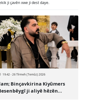
ik ji çavên xwe ji dest daye.
19:42 - 26 Tîrmeh (Temûz) 2026
lam; Binçavkirina Kiyûmers
esenbêygî ji aliyê hêzên
wlehiyê ve û veguhestina wî bo