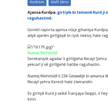
Kurdistan
Mafê Mirov
Ajansa Kurdpa:
girtiyik bi temenê Kurd ji 
raguhastinê.
Gorekî raporta ajansa nûçe gihaniya Kurdpa, 
aliyê ajanên girtîgeyê bi ciyik nekivş hate ra
Namiq Mehmûdî
Serekaniyik agadar li girtîgeha Recayî Şehr
yekcarî ji vê girtîgehê hatibe raguhastin.
Namiq Mehmûdî li 23ê Gelawêjê bi amanca lêko
Recayî şehra Kerecê hate ziwirandin.
Ev girtiyê Kurd ji xelkê Îranşaya Seqqiz, li h
kirin.