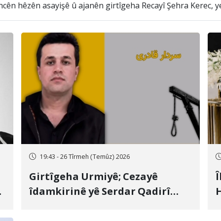
cên hêzên asayişê û ajanên girtîgeha Recayî Şehra Kerec, yek
19:43 - 26 Tîrmeh (Temûz) 2026
Girtîgeha Urmiyê; Cezayê
Î
îdamkirinê yê Serdar Qadirî
H
Hate bicîhkirin
e