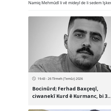
Namiq Mehmûdî li vê mideyî de li sedem îşken
19:43 - 26 Tîrmeh (Temûz) 2026
Bocinûrd; Ferhad Baxçeqî,
ciwanekî Kurd ê Kurmanc, bi 3
sal girtîgeh û 74 qamçîyan hat