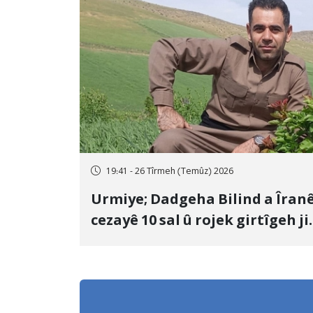
cezakirin
19:41 - 26 Tîrmeh (Temûz) 2026
Urmiye; Dadgeha Bilind a Îran
cezayê 10 sal û rojek girtîgeh ji
bo Yûnis Nebîzade piştrast kir