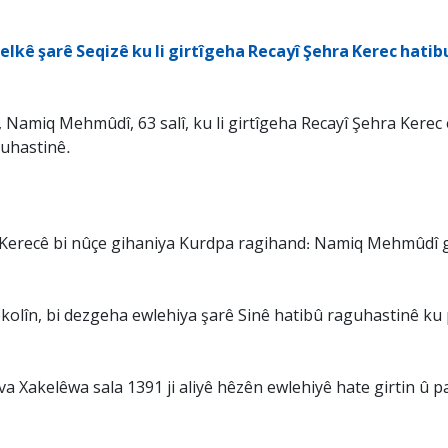
xelkê şarê Seqizê ku li girtîgeha Recayî Şehra Kerec hatibu
Namiq Mehmûdî, 63 salî, ku li girtîgeha Recayî Şehra Kerec ê
guhastinê.
a Kerecê bi nûçe gihaniya Kurdpa ragihand: Namiq Mehmûdî ge
lîn, bi dezgeha ewlehiya şarê Sinê hatibû raguhastinê ku paş
eyva Xakelêwa sala 1391 ji aliyê hêzên ewlehiyê hate girtin û