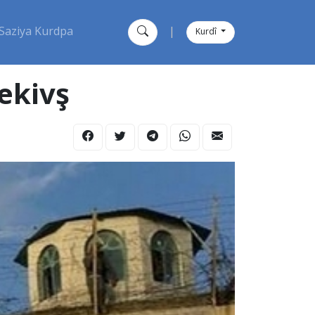
Saziya Kurdpa
|
Kurdî
ekivş