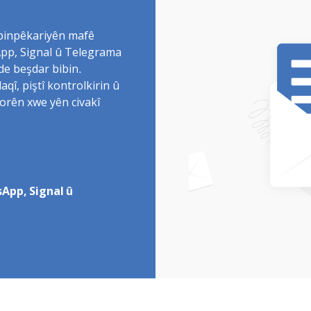
 binpêkariyên mafê
sApp, Signal û Telegrama
de beşdar bibin.
î, piştî kontrolkirin û
torên xwe yên civakî
App, Signal û