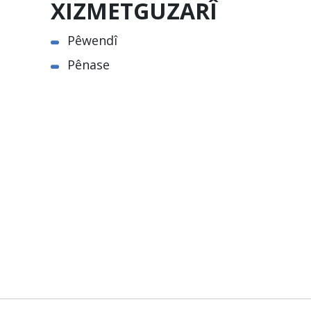
XIZMETGUZARÎ
Pêwendî
Pênase