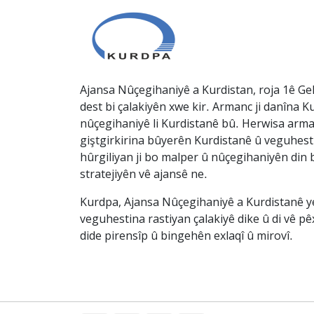
Ajansa Nûçegihaniyê a Kurdistan, roja 1ê Gel
dest bi çalakiyên xwe kir. Armanc ji danîna Ku
nûçegihaniyê li Kurdistanê bû. Herwisa arma
giştgirkirina bûyerên Kurdistanê û veguhesti
hûrgiliyan ji bo malper û nûçegihaniyên din b
stratejiyên vê ajansê ne.
Kurdpa, Ajansa Nûçegihaniyê a Kurdistanê ye 
veguhestina rastiyan çalakiyê dike û di vê p
dide pirensîp û bingehên exlaqî û mirovî.