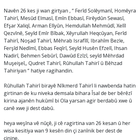
Navên 26 kes ji wan girtyan , “ Ferîd Solêymanî, Homêyra
Tahirî, Mesûd Elmasî, Emîn Ebbasî, Firêydûn Sewasî,
Efşar Xaliqî, Arman Elîyûn, Hemdullah Mehmûdî, Xelîl
Qezvînê, Seyîd Emîr Bîbak, Xêyrullah Heqcûyan, Ferîd
Tahirî, Noşad Tahirî, Mêhrab Israfîlî, Ibrahîm Bezle,
Ferşîd Nedîmî, Ebbas Feqîrî, Seyîd Husên Efzelî, Ihsan
Nadirî, Behmen Sebûrî, Dawûd Ezîzî, seyîd Mêhrdad
Muşeişeî,, Qudret Tahirî, Rûhullah Tahirî û Bêhzad
Tahiriyan “ hatiye ragihandin.
Rûhullah Tahirî birayê Nîkmerd Tahirî li nawbenda hatin
girtinan de ku niveka demsala bihara Îsal de ber bêrêzî
kirina ajanên hukûmî bi Ola yarsan agir berdabû xwe û
canê xwe ji dest dabû.
heya weşîna vê nûçê, ji cê ragirtina van 26 kesan û her
wisa kesitiya wan 9 kesên din çi zanînik ber dest de
çinine.