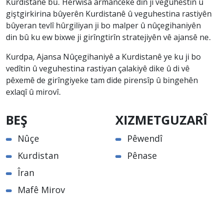
Kurdistanê bû. Herwisa armanceke din jî veguhestin û
giştgirkirina bûyerên Kurdistanê û veguhestina rastiyên
bûyeran tevlî hûrgiliyan ji bo malper û nûçegihaniyên
din bû ku ew bixwe ji girîngtirîn stratejiyên vê ajansê ne.
Kurdpa, Ajansa Nûçegihaniyê a Kurdistanê ye ku ji bo
vedîtin û veguhestina rastiyan çalakiyê dike û di vê
pêxemê de girîngiyeke tam dide pirensîp û bingehên
exlaqî û mirovî.
BEŞ
XIZMETGUZARÎ
Nûçe
Pêwendî
Kurdistan
Pênase
Îran
Mafê Mirov