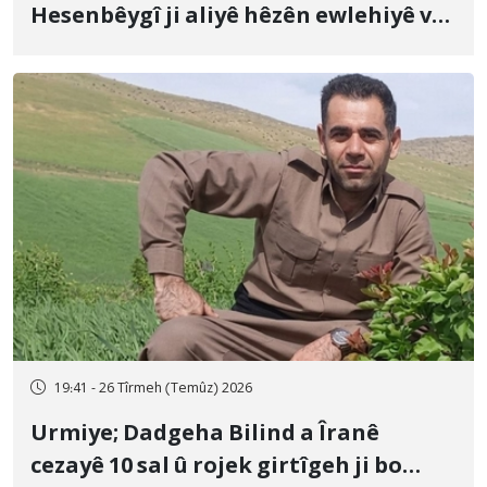
Hesenbêygî ji aliyê hêzên ewlehiyê ve
û veguhestina wî bo cihekî nediyar
19:41 - 26 Tîrmeh (Temûz) 2026
Urmiye; Dadgeha Bilind a Îranê
cezayê 10 sal û rojek girtîgeh ji bo