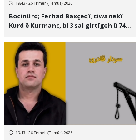
19:43 - 26 Tîrmeh (Temûz) 2026
Bocinûrd; Ferhad Baxçeqî, ciwanekî
Kurd ê Kurmanc, bi 3 sal girtîgeh û 74
qamçîyan hat cezakirin
19:43 - 26 Tîrmeh (Temûz) 2026