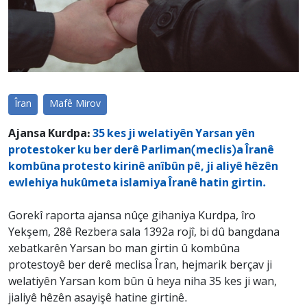
Îran
Mafê Mirov
Ajansa Kurdpa:
35 kes ji welatiyên Yarsan yên
protestoker ku ber derê Parliman(meclis)a Îranê
kombûna protesto kirinê anîbûn pê, ji aliyê hêzên
ewlehiya hukûmeta islamiya Îranê hatin girtin.
Gorekî raporta ajansa nûçe gihaniya Kurdpa, îro
Yekşem, 28ê Rezbera sala 1392a rojî, bi dû bangdana
xebatkarên Yarsan bo man girtin û kombûna
protestoyê ber derê meclisa Îran, hejmarik berçav ji
welatiyên Yarsan kom bûn û heya niha 35 kes ji wan,
jialiyê hêzên asayişê hatine girtinê.