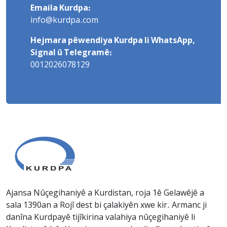
Emaila Kurdpa:
info@kurdpa.com
Hejmara pêwendiya Kurdpa li WhatsApp,
Signal û Telegramê:
0012026078129
Ajansa Nûçegihaniyê a Kurdistan, roja 1ê Gelawêjê a
sala 1390an a Rojî dest bi çalakiyên xwe kir. Armanc ji
danîna Kurdpayê tijîkirina valahiya nûçegihaniyê li