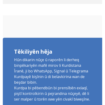
Yûnis Nebîzade piştrast kir
Têkiliyên hêja
Hûn dikarin nûçe û raporên li derheq
binpêkariyên mafê mirov li Kurdistana
Îranê, ji bo WhatsApp, Signal û Telegrama
Kurdpayê bişînin û di belavkirina wan de
beşdar bibin.
Kurdpa bi pêbendbûn bi prensîbên exlaqî,
piştî kontrolkirin û pejrandina nûçeyê, dê li
ser malper û torên xwe yên civakî biweşîne.