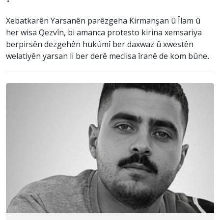
Xebatkarên Yarsanên parêzgeha Kirmanşan û Îlam û
her wisa Qezvîn, bi amanca protesto kirina xemsariya
berpirsên dezgehên hukûmî ber daxwaz û xwestên
welatiyên yarsan li ber derê meclisa îranê de kom bûne.