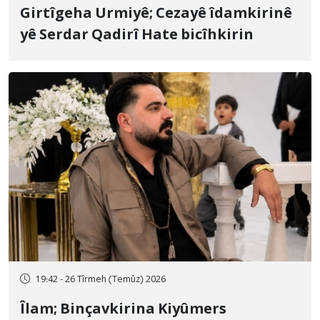
Girtîgeha Urmiyê; Cezayê îdamkirinê
yê Serdar Qadirî Hate bicîhkirin
19:42 - 26 Tîrmeh (Temûz) 2026
Îlam; Binçavkirina Kiyûmers