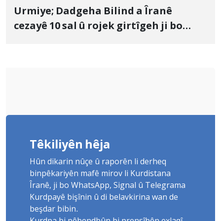
Urmiye; Dadgeha Bilind a Îranê
cezayê 10 sal û rojek girtîgeh ji bo
Yûnis Nebîzade piştrast kir
Têkiliyên hêja
Hûn dikarin nûçe û raporên li derheq
binpêkariyên mafê mirov li Kurdistana
Îranê, ji bo WhatsApp, Signal û Telegrama
Kurdpayê bişînin û di belavkirina wan de
beşdar bibin.