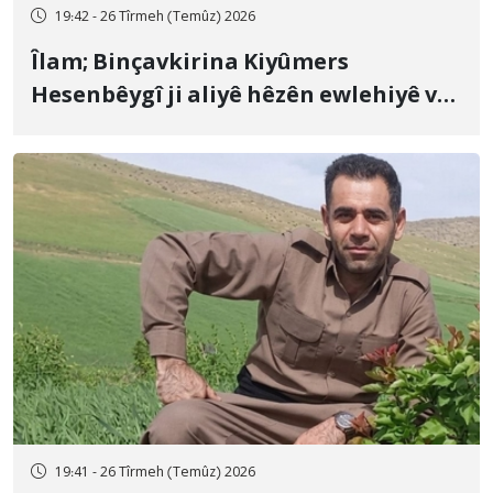
19:42 - 26 Tîrmeh (Temûz) 2026
Îlam; Binçavkirina Kiyûmers
Hesenbêygî ji aliyê hêzên ewlehiyê ve
û veguhestina wî bo cihekî nediyar
19:41 - 26 Tîrmeh (Temûz) 2026