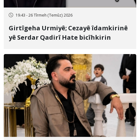
19:43 - 26 Tîrmeh (Temûz) 2026
Girtîgeha Urmiyê; Cezayê îdamkirinê
yê Serdar Qadirî Hate bicîhkirin