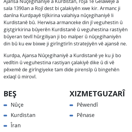
Ajansa Nûçegihaniyê a Kurdistan, roja 1ê Gelawêjê a
sala 1390an a Rojî dest bi çalakiyên xwe kir. Armanc ji
danîna Kurdpayê tijîkirina valahiya nûçegihaniyê li
Kurdistanê bû. Herwisa armanceke din jî veguhestin û
giştgirkirina bûyerên Kurdistanê û veguhestina rastiyên
bûyeran tevlî hûrgiliyan ji bo malper û nûçegihaniyên
din bû ku ew bixwe ji girîngtirîn stratejiyên vê ajansê ne.
Kurdpa, Ajansa Nûçegihaniyê a Kurdistanê ye ku ji bo
vedîtin û veguhestina rastiyan çalakiyê dike û di vê
pêxemê de girîngiyeke tam dide pirensîp û bingehên
exlaqî û mirovî.
BEŞ
XIZMETGUZARÎ
Nûçe
Pêwendî
Kurdistan
Pênase
Îran