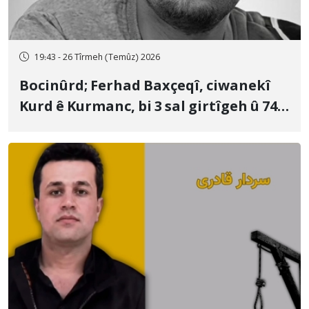
19:43 - 26 Tîrmeh (Temûz) 2026
Bocinûrd; Ferhad Baxçeqî, ciwanekî
Kurd ê Kurmanc, bi 3 sal girtîgeh û 74
qamçîyan hat cezakirin