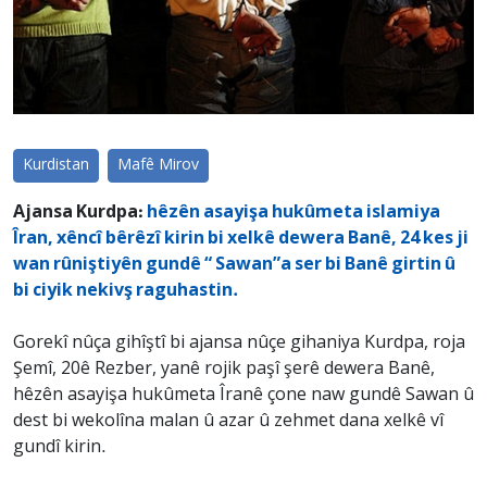
Kurdistan
Mafê Mirov
Ajansa Kurdpa:
hêzên asayişa hukûmeta islamiya
Îran, xêncî bêrêzî kirin bi xelkê dewera Banê, 24 kes ji
wan rûniştiyên gundê “ Sawan”a ser bi Banê girtin û
bi ciyik nekivş raguhastin.
Gorekî nûça gihîştî bi ajansa nûçe gihaniya Kurdpa, roja
Şemî, 20ê Rezber, yanê rojik paşî şerê dewera Banê,
hêzên asayişa hukûmeta Îranê çone naw gundê Sawan û
dest bi wekolîna malan û azar û zehmet dana xelkê vî
gundî kirin.