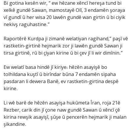
Bi gotina kesên wir, “ ew hêzane xêncî hereşa tund bi
xelkê gundê Sawan, mamostayê Olî, 3 endamên şoraya
vî gundî û her wisa 20 lawên gundê wan girtin û bi ciyik
nekivş raguhastine.”
Raportêrê Kurdpa ji zimanê welatiyan ragihand,” paşî vê
rastketin-girtinê hejmarik zor ji lawên gundê Sawan ji
tirsa girtinê, rû bi çiyan kirine û bi çev jî li wir dimînin.”
Ew welatî basa hindê jî kiriye: hêzên asayişê bo
tolhildana kuştî û birîndar bûna 7 endamên sipaha
pasdaran li dewera Banê, ev rastketin-girtina despê
kirine.
Li wê barê de hêzên asayişa hukûmeta Îran, roja 21ê
Rezber, carik din jî çone naw gundê Sawan û xêncî çê
kirina rewşik asayişî, şûşe û pencerên hejmarik ji malan
şikandine.