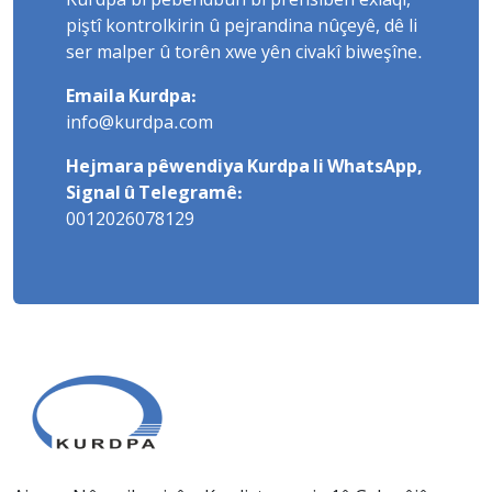
Kurdpa bi pêbendbûn bi prensîbên exlaqî,
piştî kontrolkirin û pejrandina nûçeyê, dê li
ser malper û torên xwe yên civakî biweşîne.
Emaila Kurdpa:
info@kurdpa.com
Hejmara pêwendiya Kurdpa li WhatsApp,
Signal û Telegramê:
0012026078129