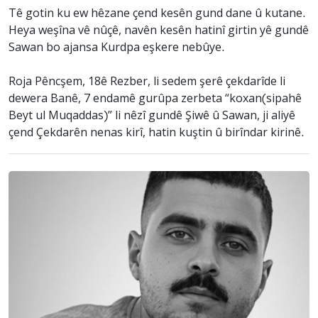
Tê gotin ku ew hêzane çend kesên gund dane û kutane.
Heya weşîna vê nûçê, navên kesên hatinî girtin yê gundê
Sawan bo ajansa Kurdpa eşkere nebûye.
Roja Pêncşem, 18ê Rezber, li sedem şerê çekdarîde li
dewera Banê, 7 endamê gurûpa zerbeta “koxan(sipahê
Beyt ul Muqaddas)” li nêzî gundê Şiwê û Sawan, ji aliyê
çend Çekdarên nenas kirî, hatin kuştin û birîndar kirinê.