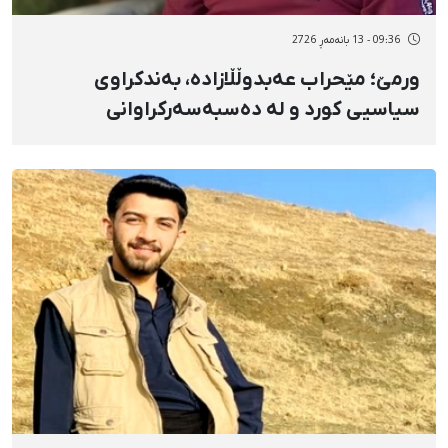
09:36 - 13 بانەمەڕ 2726
ورمێ؛ مێحراب عەبدوڵڵازادە، بەندکراوی
سیاسیی کورد و لە دەسبەسەرکراوانی
بزووتنەوەی ژن، ژیان، ئازادی لە سێدارە درا