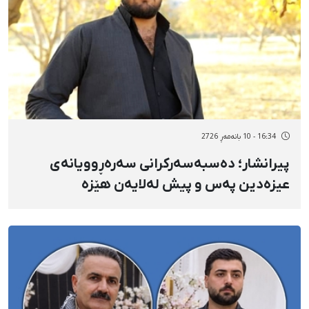
16:34 - 10 بانەمەڕ 2726
پیرانشار؛ دەسبەسەرکرانی سەرەڕوویانەی
عیزەدین پەس و پیش لەلایەن هێزە
ئەمنییەتییەکانەوە