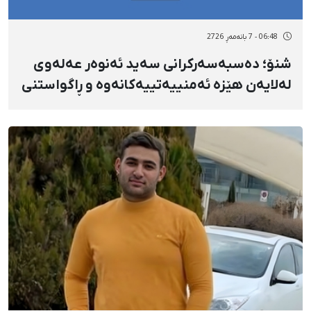
06:48 - 7 بانەمەڕ 2726
شنۆ؛ دەسبەسەرکرانی سەید ئەنوەر عەلەوی
لەلایەن هێزە ئەمنییەتییەکانەوە و ڕاگواستنی
بۆ شوێنێکی نادیار