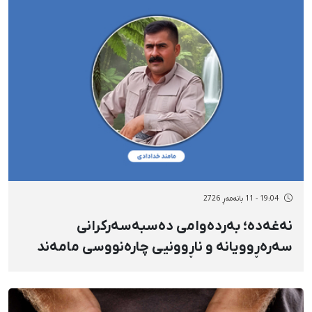
19:04 - 11 بانەمەڕ 2726
نەغەدە؛ بەردەوامی دەسبەسەرکرانی
سەرەڕوویانه و ناڕوونیی چارەنووسی مامەند
خودادادی