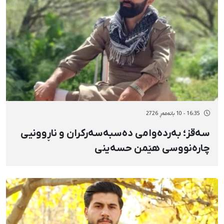
16:35 - 10 بانەمەڕ 2726
سەقز؛ بەردەوامی دەسبەسەرکران و ناڕوونیی
چارەنووسی هێمن حسەینی