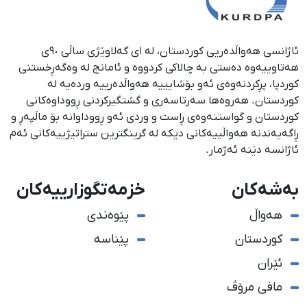
ئاژانسی هەواڵدەریی کوردستان، لە ١ی گەلاوێژی ساڵی ٩٠ی
هەتاوییەوە دەستی بە چالاکی کردووە و ئامانج لە وەگەڕخستنی
كوردپا، پڕكردنەوەی ئەو بۆشایییە هەواڵدەرییە وردەیە لە
كوردستان. هەروەها سەرتاسەری و گشتگیركردنی ڕووداوەكانی
كوردستان و گواستنەوەی ڕاست و وردی ئەو ڕووداوانە بۆ ماڵپەڕ و
ڕاگەیەندنە هەواڵییەكانی دیكە لە گرینگترین ستراتیژییەكانی ئەم
ئاژانسە دێنە ئەژمار.
بەشەکان
خزمەتگوزارییەکان
هەواڵ
پێوەندی
کوردستان
پێناسە
ئێران
مافی مرۆڤ