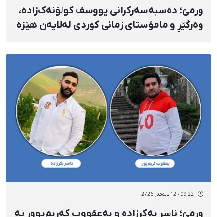
ورمێ؛ دەسبەسەرکرانی یووسف کولۆنەک‌زاده،
وەرگێڕ و مامۆستای زمانی کوردی لەلایەن هێزە
ئەمنییەتییەکانەوە
09:22 - 12 بانەمەڕ 2726
ورمێ؛ ناسر بەکرزادە و یەعقووب کەریم‌پوور بە