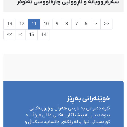
سەرەڕوویانە و ناڕوونیی چارەنووسی ئەنوەر
قوربانی
13
12
11
10
9
8
7
6
<
<<
>>
>
15
14
خوێنەرانی بەڕێز
ئێوە دەتوانن بە ناردنی هەواڵ و ڕاپۆرتەکانی
پێوەندیدار بە پیشێلکارییەکانی مافی مرۆڤ لە
کوردستانی ئێران، لە ڕێگەی واتساپ، سیگناڵ و