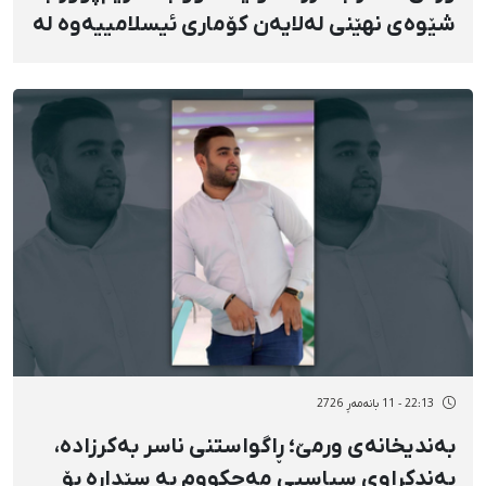
شێوەی نهێنی لەلایەن کۆماری ئیسلامییەوە لە
سێدارە دران
22:13 - 11 بانەمەڕ 2726
بەندیخانەی ورمێ؛ ڕاگواستنی ناسر بەکرزادە،
بەندکراوی سیاسیی مەحکووم بە سێدارە بۆ