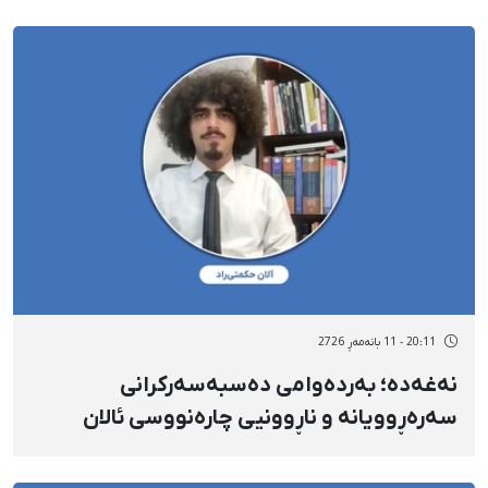
منداڵەکانیەتی
20:11 - 11 بانەمەڕ 2726
نەغەدە؛ بەردەوامی دەسبەسەرکرانی
سەرەڕوویانە و ناڕوونیی چارەنووسی ئالان
حیکمەتی ڕاد، مامۆستای زمانی ئینگلیزی