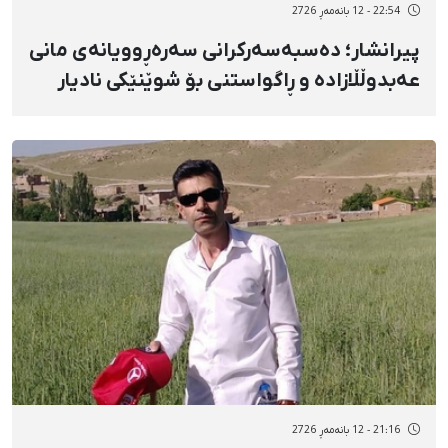
22:54 - 12 بانەمەڕ 2726
پیرانشار؛ دەسبەسەرکرانی سەرەڕوویانەی مانی
عەبدوڵڵازادە و ڕاگواستنی بۆ شوێنێکی نادیار
21:16 - 12 بانەمەڕ 2726