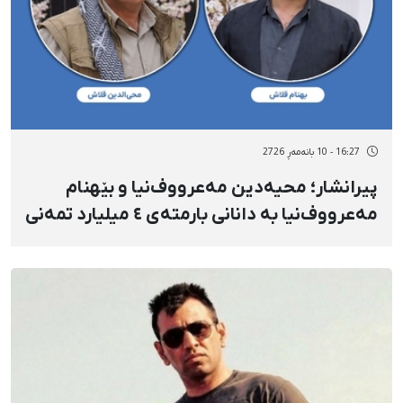
16:27 - 10 بانەمەڕ 2726
پیرانشار؛ محیەدین مەعرووف‌نیا و بێهنام
مەعرووف‌‌نیا بە دانانی بارمتەی ٤ میلیارد تمەنی
ئازاد کران