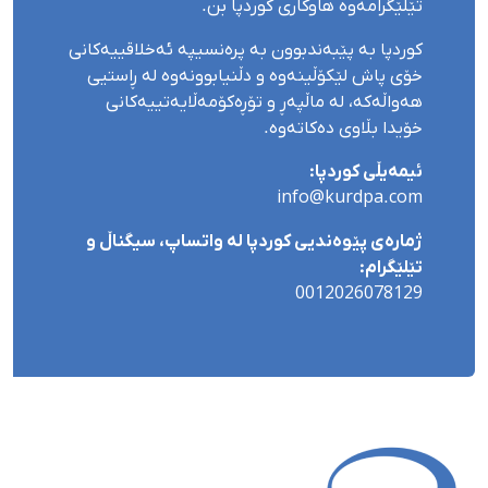
تێلێگرامەوە هاوکاری کوردپا بن.
کوردپا بە پێبەندبوون بە پرەنسیپە ئەخلاقییەکانی
خۆی پاش لێکۆڵینەوە و دڵنیابوونەوە لە ڕاستیی
هەواڵەکە، لە ماڵپەڕ و تۆڕەکۆمەڵایەتییەکانی
خۆیدا بڵاوی دەکاتەوە.
ئیمەیڵی کوردپا:
info@kurdpa.com
ژمارەی پێوەندیی کوردپا لە واتساپ، سیگناڵ و
تێلێگرام:
0012026078129