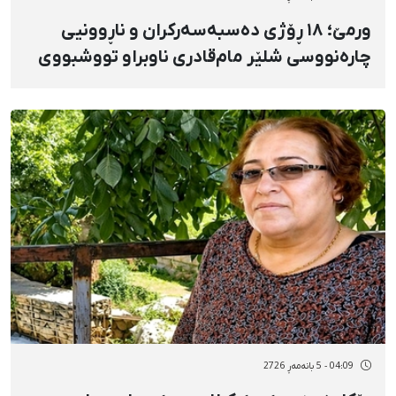
ورمێ؛ ١٨ ڕۆژی دەسبەسەرکران و ناڕوونیی
چارەنووسی شلێر مام‌قادری ناوبراو تووشبووی
شێرپەنجە و سەرپەرستی بنەماڵەیە
04:09 - 5 بانەمەڕ 2726