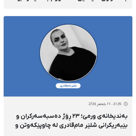
شوێنێکی نادیار؛ دەستڕاگەیشتنی پارێزەرەکانی
بە سامانەی سەنا سنووردار کراوە
21:35 - 11 بانەمەڕ 2726
بەندیخانەی ورمێ؛ ٢٣ ڕۆژ دەسبەسەرکران و
بێبەریکرانی شلێر مام‌قادری لە چاوپێکەوتن و
پارێزەر؛ شلێر شێرپەنجەی هەیە و سەرپەرستی