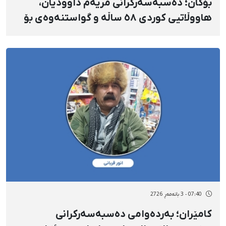
بۆکان؛ دەسبەسەرکرانی مریەم داوودیان،
هاووڵاتیی کوردی ٥٨ ساڵە و گواستنەوەی بۆ
بەندیخانەی ناوەندیی ورمێ
07:40 - 3 بانەمەڕ 2726
کامێران؛ بەردەوامی دەسبەسەرکرانی