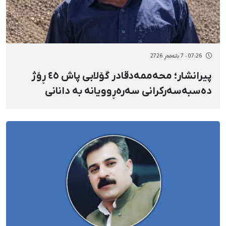
07:26 - 7 بانەمەڕ 2726
پیرانشار؛ محەممەدقادر گۆلابی پاش ٤٥ ڕۆژ
دەسبەسەرکرانی سەرەڕوویانە بە دانانی
بارمتەی قورس ئازاد کرا