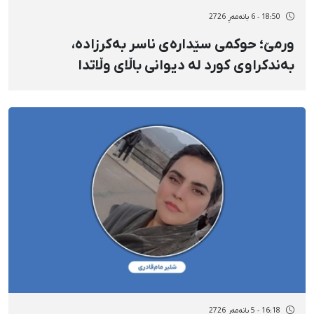
18:50 - 6 بانەمەڕ 2726
ورمێ؛ حوکمی سێدارەی ناسر بەکرزادە،
بەندکراوی کورد لە دیوانی باڵای وڵاتدا
پشتڕاست کرایەوە
16:18 - 5 بانەمەڕ 2726