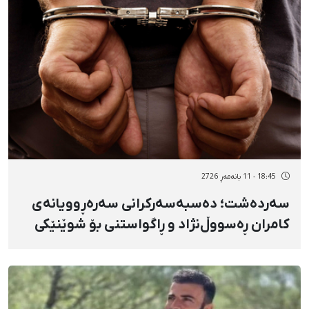
18:45 - 11 بانەمەڕ 2726
سەردەشت؛ دەسبەسەرکرانی سەرەڕوویانەی
کامران ڕەسووڵ‌نژاد و ڕاگواستنی بۆ شوێنێکی
نادیار