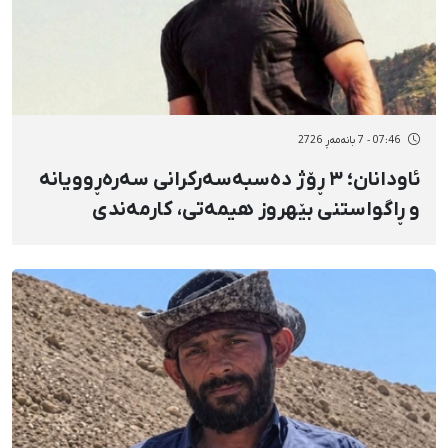
07:46 - 7 بانەمەڕ 2726
ئاودانان؛ ٣ ڕۆژ دەسبەسەرکرانی سەرەڕوویانە
و ڕاگواستنی بێهروز هیمەتی، کارمەندی
نەخۆشخانه بۆ بەندیخانەی ماپارە