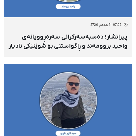
07:02 - 7 بانەمەڕ 2726
پیرانشار؛ دەسبەسەرکرانی سەرەڕوویانەی
واحید بروومەند و ڕاگواستنی بۆ شوێنێکی نادیار