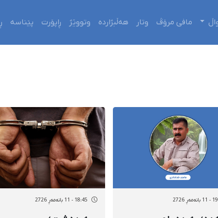
اڵ
مافی مرۆڤ
وتار
هەڵبژاردە
وتووێژ
ڕاپۆرت
پێناسە
ڕ
نەمەڕ 2726
18:45 - 11 بانەمەڕ 2726