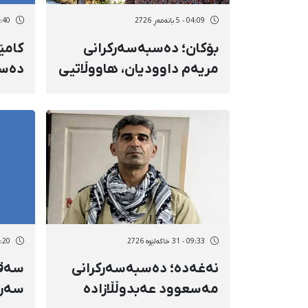
04:09 - 5 بانەمەڕ 2726
07:40 - 3 بان
بۆکان؛ دەسبەسەرکرانی
کامێ
مریەم داوودیان، هاووڵاتیی
دەسب
کوردی ٥٨ ساڵە و
سەرە
گواستنەوەی بۆ
چارە
بەندیخانەی ناوەندیی ورمێ
09:33 - 31 خاکەلێوه 2726
09:20 - 31 خاک
نەغەدە؛ دەسبەسەرکرانی
سەقز
مەسعوود عەبدوڵڵازادە
سەرە