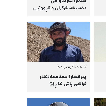
سەقز؛ بەردەوامی
دەسبەسەرکران و ناڕوونیی
چارەنووسی هێمن حسەینی
 بۆ
07:26 - 7 بانەمەڕ 2726
پیرانشار؛ محەممەدقادر
گۆلابی پاش ٤٥ ڕۆژ
ی
دەسبەسەرکرانی
دی
سەرەڕوویانە بە دانانی
ەی
بارمتەی قورس ئازاد کرا