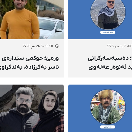
ماپارە
ەمەڕ 2726
18:50 - 6 بانەمەڕ 2726
 دەسبەسەرکرانی
ورمێ؛ حوکمی سێدارەی
 ئەنوەر عەلەوی
ناسر بەکرزادە، بەندکراو
یەن هێزە
کورد لە دیوانی باڵای وڵات
ییەتییەکانەوە و
پشتڕاست کرایەوە
استنی بۆ شوێنێکی
ر