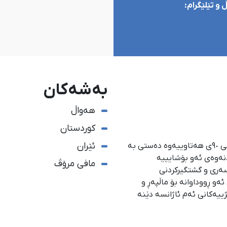
و تێلێگرام:
بەشەکان
هەواڵ
کوردستان
ئێران
ئاژانسی هەواڵدەریی کوردستان، لە ١ی گەلاوێژی ساڵی ٩٠ی هەتاوییەوە دەستی بە
دنەوەی ئەو بۆشایییە
مافی مرۆڤ
سەری و گشتگیركردنی
و ڕووداوانە بۆ ماڵپەڕ و
ژییەكانی ئەم ئاژانسە دێنە