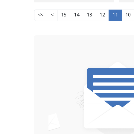
بارمتە ئازاد کرا
>>
>
15
14
13
12
11
10