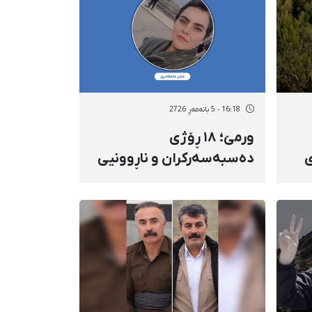
16:18 - 5 بانەمەڕ 2726
ورمێ؛ ١٨ ڕۆژی
ی
دەسبەسەرکران و ناڕوونیی
دا
چارەنووسی شلێر مام‌قادری
ناوبراو تووشبووی
شێرپەنجە و سەرپەرستی
بنەماڵەیە