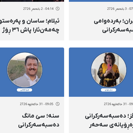
ەمەڕ 2726
04:14 - 2 بانەمەڕ 2726
ران؛ بەردەوامی
ئیلام؛ ساسان و پەرەستو
ەسەرکرانی
چەمەن‌ئارا پاش ٣٦ ڕۆژ
ڕوویانە و ناڕوونیی
دەسبەسەری بە دانانی
نووسی ئەنوەر قوربانی
بارمتە ئازاد کران
ەلێوه 2726
09:05 - 31 خاکەلێوه 2726
؛ دەسبەسەرکرانی
سنه؛ سێ مانگ
ڕۆیانەی سەحەر
دەسبەسەرکرانی