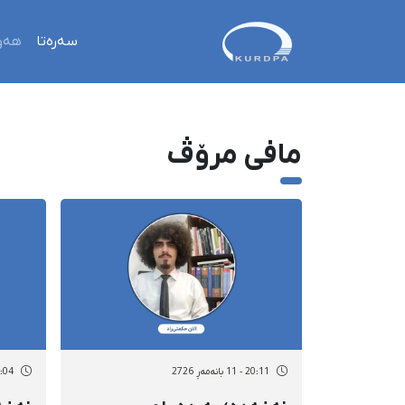
سەرەتا
هەو
مافی مرۆڤ
20:11 - 11 بانەمەڕ 2726
19:04 - 11 با