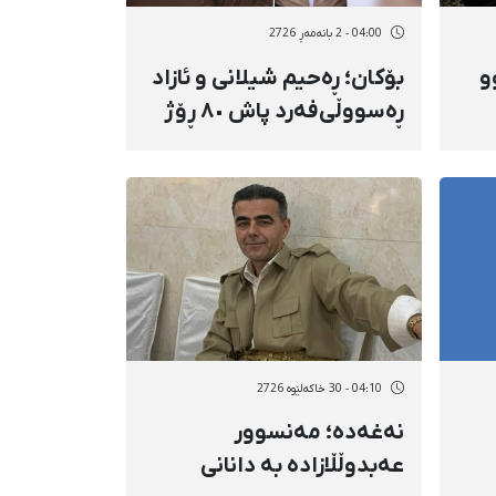
04:00 - 2 بانەمەڕ 2726
و
بۆکان؛ ڕەحیم شیلانی و ئازاد
ڕەسووڵی‌فەرد پاش ٨٠ ڕۆژ
دەسبەسەرکرانی
سەرەڕوویانە بە دانانی
بارمتە ئازاد کران
04:10 - 30 خاکەلێوه 2726
نەغەدە؛ مەنسوور
عەبدوڵڵازادە بە دانانی