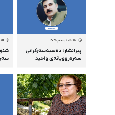
07:02 - 7 بانەمەڕ 2726
06:48 - 7 بان
پیرانشار؛ دەسبەسەرکرانی
شنۆ؛
سەرەڕوویانەی واحید
سەید
بروومەند و ڕاگواستنی بۆ
لەلا
شوێنێکی نادیار
ئەمن
ڕاگو
نادیا