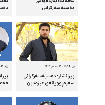
نەغەدە؛ بەردەوامی
نەغە
دەسبەسەرکرانی
دەسب
سەرەڕوویانە و ناڕوونیی
سەرە
چارەنووسی ئالان حیکمەتی
چارە
ڕاد، مامۆستای زمانی
خودا
ئینگلیزی
16:34 - 10 بانەمەڕ 2726
16:27 - 10 با
پیرانشار؛ دەسبەسەرکرانی
پیرا
سەرەڕوویانەی عیزەدین
مەعر
پەس و پیش لەلایەن هێزە
مەعرو
ئەمنییەتییەکانەوە
ئازاد