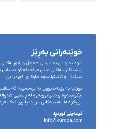
لەلایەن هێزە
مێهد
ئەمنییەتییەکانەوە
ئەمن
ڕاگو
نادیا
خوێنەرانی بەڕێز
ئێوە دەتوانن بە ناردنی هەواڵ و ڕاپۆرتەکانی 
پیشێلکارییەکانی مافی مرۆڤ لە کوردستانی ئێ
سیگناڵ و تێلێگرامەوە هاوکاری کوردپا بن.
کوردپا بە پێبەندبوون بە پرەنسیپە ئەخلاقی
لێکۆڵینەوە و دڵنیابوونەوە لە ڕاستیی هەواڵەک
تۆڕەکۆمەڵایەتییەکانی خۆیدا بڵاوی دەکاتەوە
ئیمەیڵی کوردپا:
info@kurdpa.com