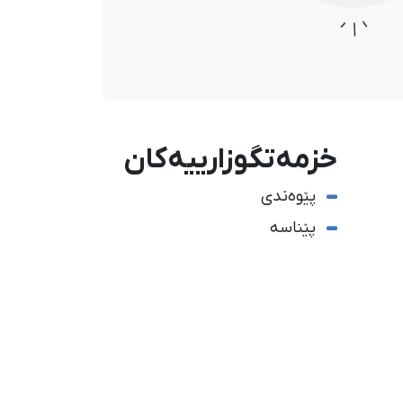
خزمەتگوزارییەکان
پێوەندی
پێناسە