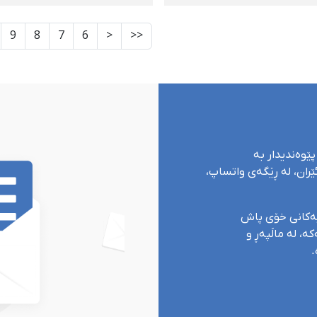
ی لەلایەن هێزە
سەرەڕۆیانە و ناڕوونیی
ییەتییەکانەوە و
چارەنووسی هیوا تاتایی
9
8
7
6
<
<<
استنی بۆ شوێنێکی
ر
پێوەندیدار بە
ران، لە ڕێگەی واتساپ،
یەکانی خۆی پاش
ە، لە ماڵپەڕ و
.