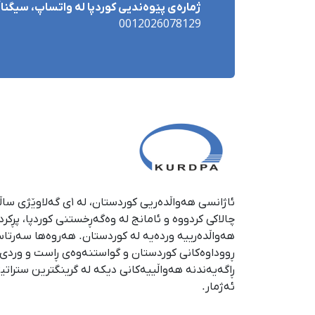
ژمارەی پێوەندیی کوردپا لە واتساپ، سیگناڵ 
0012026078129
چالاکی کردووە و ئامانج لە وەگەڕخستنی كوردپا، پڕكر
هەواڵدەرییە وردەیە لە كوردستان. هەروەها سەرتا
ڕووداوەكانی كوردستان و گواستنەوەی ڕاست و وردی ئە
ڕاگەیەندنە هەواڵییەكانی دیكە لە گرینگترین ستراتی
ئەژمار.