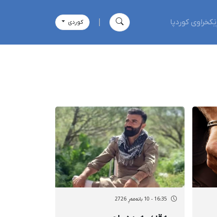
ێکخراوی کوردپا
|
كوردی
16:35 - 10 بانەمەڕ 2726