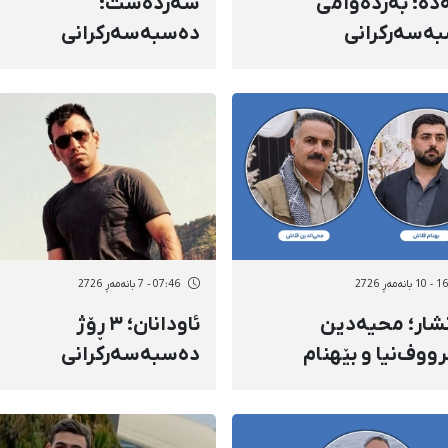
دە؛ بەردەوامی
سەردەشت؛
ەسەرکرانی
دەسبەسەرکرانی
ڕوویانه و ناڕوونیی
سەرەڕوویانەی کامران
نووسی مامەند
ڕەسووڵ‌نژاد و ڕاگواستنی
دادی
شوێنێکی نادیار
نەمەڕ 2726
07:46 - 7 بانەمەڕ 2726
نشار؛ محیەدین
ئاودانان؛ ٣ ڕۆژ
ووف‌نیا و بێهنام
دەسبەسەرکرانی
وف‌‌نیا بە دانانی
سەرەڕوویانە و ڕاگواستن
بارمتەی ٤ میلیارد تمەنی
بێهروز هیمەتی، کارمەن
 کران
نەخۆشخانه بۆ بەندیخان